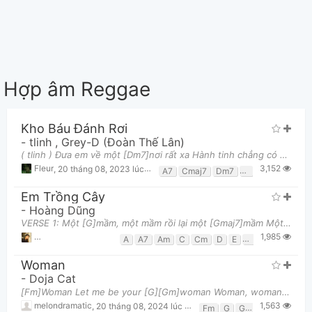
Hợp âm Reggae
Kho Báu Đánh Rơi
-
tlinh
,
Grey-D (Đoàn Thế Lân)
( tlinh ) Đưa em về một [Dm7]nơi rất xa Hành tinh chẳng có ai chỉ còn [G7]hai chúng ta Rì rào tiế
3,152
Fleur
,
20 tháng 08, 2023 lúc 06:04pm
A7
Cmaj7
Dm7
G
G7
Em Trồng Cây
-
Hoàng Dũng
VERSE 1: Một [G]mầm, một mầm rồi lại một [Gmaj7]mầm Một [G7]vài sinh linh bé xíu vươn ra âm [Em]th
1,985
Trần Hữu Quốc Hướng
,
9 tháng 07, 2025 lúc 10:39pm
A
A7
Am
C
Cm
D
E
Em
F#m
G
Woman
-
Doja Cat
[Fm]Woman Let me be your [G][Gm]woman Woman, woman, [Fm]woman (Yeah) I can be your [Gm]woman Wo
1,563
melondramatic
,
20 tháng 08, 2024 lúc 04:06pm
Fm
G
Gm