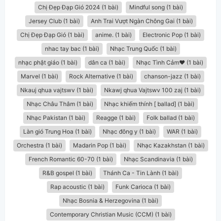
Chị Đẹp Đạp Gió 2024 (1 bài)
Mindful song (1 bài)
Jersey Club (1 bài)
Anh Trai Vượt Ngàn Chông Gai (1 bài)
Chị Đẹp Đạp Gió (1 bài)
anime. (1 bài)
Electronic Pop (1 bài)
nhac tay bac (1 bài)
Nhạc Trung Quốc (1 bài)
nhạc phật giáo (1 bài)
dân ca​ (1 bài)
Nhạc Tình Cảm❤️ (1 bài)
Marvel (1 bài)
Rock Alternative (1 bài)
chanson-jazz (1 bài)
Nkauj qhua vajtswv (1 bài)
Nkawj qhua Vajtswv 100 zaj (1 bài)
Nhạc Châu Thâm (1 bài)
Nhạc khiếm thính [ ballad] (1 bài)
Nhạc Pakistan (1 bài)
Reagge (1 bài)
Folk ballad (1 bài)
Làn gió Trung Hoa (1 bài)
Nhạc đông y (1 bài)
WAR (1 bài)
Orchestra (1 bài)
Madarin Pop (1 bài)
Nhạc Kazakhstan (1 bài)
French Romantic 60-70 (1 bài)
Nhạc Scandinavia (1 bài)
R&B gospel (1 bài)
Thánh Ca - Tin Lành (1 bài)
Rap acoustic (1 bài)
Funk Carioca (1 bài)
Nhạc Bosnia & Herzegovina (1 bài)
Contemporary Christian Music (CCM) (1 bài)