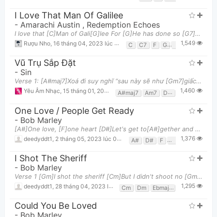
I Love That Man Of Galilee
-
Amarachi Austin
,
Redemption Echoes
I love that [C]Man of Gali[G]lee For [G]He has done so [G7]very much for [C]me He has [C]forgiven
1,549
Rượu Nho
,
16 tháng 04, 2023 lúc 03:16pm
C
C7
F
G
G7
Vũ Trụ Sắp Đặt
-
Sin
Verse 1: [A#maj7]Xoá đi suy nghĩ “sau này sẽ như [Gm7]giấc mơ” Dù cho sẽ [Am7]như mơ Trái [Am7]ti
1,460
Yêu Âm Nhạc
,
15 tháng 01, 2024 lúc 09:56pm
A#maj7
Am7
Dm
Gm7
One Love / People Get Ready
-
Bob Marley
[A#]One love, [F]one heart [D#]Let's get to[A#]gether and [F]feel all [A#]right Hear the children
1,376
deedyddt1
,
2 tháng 05, 2023 lúc 05:49am
A#
D#
F
Gm
I Shot The Sheriff
-
Bob Marley
Verse 1 [Gm]I shot the sheriff [Cm]But I didn't shoot no [Gm]deputy, oh no, oh [Gm]I shot the she
1,295
deedyddt1
,
28 tháng 04, 2023 lúc 04:18am
Cm
Dm
Ebmaj7
Gm
Could You Be Loved
-
Bob Marley