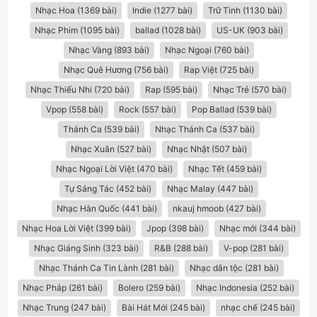
Nhạc Hoa (1369 bài)
Indie (1277 bài)
Trữ Tình (1130 bài)
Nhạc Phim (1095 bài)
ballad (1028 bài)
US-UK (903 bài)
Nhạc Vàng (893 bài)
Nhạc Ngoại (760 bài)
Nhạc Quê Hương (756 bài)
Rap Việt (725 bài)
Nhạc Thiếu Nhi (720 bài)
Rap (595 bài)
Nhạc Trẻ (570 bài)
Vpop (558 bài)
Rock (557 bài)
Pop Ballad (539 bài)
Thánh Ca (539 bài)
Nhạc Thánh Ca (537 bài)
Nhạc Xuân (527 bài)
Nhạc Nhật (507 bài)
Nhạc Ngoại Lời Việt (470 bài)
Nhạc Tết (459 bài)
Tự Sáng Tác (452 bài)
Nhạc Malay (447 bài)
Nhạc Hàn Quốc (441 bài)
nkauj hmoob (427 bài)
Nhạc Hoa Lời Việt (399 bài)
Jpop (398 bài)
Nhạc mới (344 bài)
Nhạc Giáng Sinh (323 bài)
R&B (288 bài)
V-pop (281 bài)
Nhạc Thánh Ca Tin Lành (281 bài)
Nhạc dân tộc (281 bài)
Nhạc Pháp (261 bài)
Bolero (259 bài)
Nhạc Indonesia (252 bài)
Nhạc Trung (247 bài)
Bài Hát Mới (245 bài)
nhạc chế (245 bài)