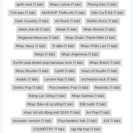
goth rock (1 bài)
Nhạc Latvia (1 bài)
Phong trào (1 bài)
Tình bạn (1 bài)
MASHUP Thiếu nhi (1 bài)
Dân Ca Ê Đê (1 bài)
Dark Country (1 bài)
Art Rock (1 bài)
Gothic Rock (1 bài)
Adoh Jrai sô̆ (1 bài)
Mơak (1 bài)
Nhạc Brunei (1 bài)
Regional Mexican (1 bài)
Nhạc Đoàn Thanh Niên (1 bài)
Nhạc Nauy (1 bài)
Ví dặm (1 bài)
Nhạc Phần Lan (1 bài)
Relax (1 bài)
Nhạc Argentina (1 bài)
Synth-pop dream pop baroque rock (1 bài)
Nhạc Brazil (1 bài)
Nhạc Bhutan (1 bài)
Uplift (1 bài)
nhạc cổ truyền (1 bài)
Arabic (1 bài)
Levant Rap (1 bài)
orchestral rock (1 bài)
Gothic Pop (1 bài)
Psychederic Pop (1 bài)
Realistic (1 bài)
Động Lực Sống (1 bài)
Nhạc Samoa (1 bài)
Nhạc Bảo vệ sự sống (1 bài)
Đất nước (1 bài)
nhạc trẻ sôi động mới 2024 (1 bài)
Art Pop (1 bài)
Acoustic version (1 bài)
Psychederic folk (1 bài)
4/4 (1 bài)
COUNDTRY (1 bài)
rap hip hop (1 bài)