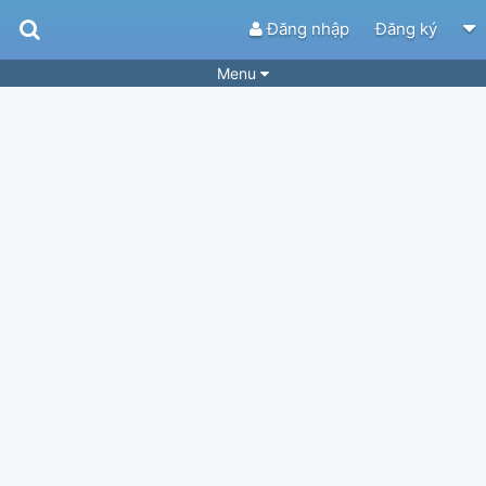
Đăng nhập
Đăng ký
Menu
Bài hát
Guitar Tabs
Playlist
Hợp âm
Điệu bài hát
Thể loại
Tìm theo hợp âm
Tải ứng dụng
Yêu cầu hợp âm
Thành Viên
Khóa học
Quản lý
83
Tắt quảng cáo