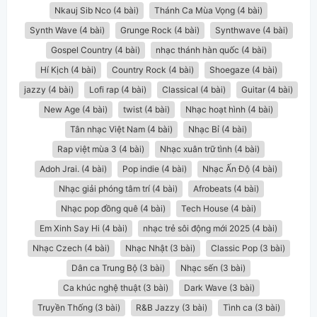
Nkauj Sib Nco (4 bài)
Thánh Ca Mùa Vọng (4 bài)
Synth Wave (4 bài)
Grunge Rock (4 bài)
Synthwave (4 bài)
Gospel Country (4 bài)
nhạc thánh hàn quốc (4 bài)
Hí Kịch (4 bài)
Country Rock (4 bài)
Shoegaze (4 bài)
jazzy (4 bài)
Lofi rap (4 bài)
Classical (4 bài)
Guitar (4 bài)
New Age (4 bài)
twist (4 bài)
Nhạc hoạt hình (4 bài)
Tân nhạc Việt Nam (4 bài)
Nhạc Bỉ (4 bài)
Rap việt mùa 3 (4 bài)
Nhạc xuân trữ tình (4 bài)
Adoh Jrai. (4 bài)
Pop indie (4 bài)
Nhạc Ấn Độ (4 bài)
Nhạc giải phóng tâm trí (4 bài)
Afrobeats (4 bài)
Nhạc pop đồng quê (4 bài)
Tech House (4 bài)
Em Xinh Say Hi (4 bài)
nhạc trẻ sôi động mới 2025 (4 bài)
Nhạc Czech (4 bài)
Nhạc Nhật (3 bài)
Classic Pop (3 bài)
Dân ca Trung Bộ (3 bài)
Nhạc sến (3 bài)
Ca khúc nghệ thuật (3 bài)
Dark Wave (3 bài)
Truyền Thống (3 bài)
R&B Jazzy (3 bài)
Tình ca (3 bài)