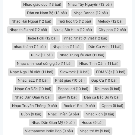
Nhạc giáo dục (13 bài)
Nhạc Tây Nguyên (13 bài)
Dân ca Nam Bộ (13 bài)
Nhạc Dance (12 bài)
Nhạc Hải Ngoại (12 bài)
Tuổi học trò (12 bài)
Melody (12 bài)
Nhạc thiếu nhi (12 bài)
Nkauj Sib Hlub (12 bài)
City pop (12 bài)
Indie Folk (12 bài)
nhạc Nhật lời VIệt (12 bài)
nhạc thánh (11 bài)
Nhạc tình (11 bài)
Dân Ca Anh (11 bài)
Punk (11 bài)
Nhạc Trung lời Việt (11 bài)
Nhạc sinh hoạt công giáo (11 bài)
Nhạc Tình Cảm (11 bài)
Nhạc Nga Lời Việt (11 bài)
Slowrock (10 bài)
EDM Việt (10 bài)
Nhạc jazz (10 bài)
Phật giáo (10 bài)
Đáp Ca (10 bài)
Nhạc Cơ Đốc (10 bài)
Popballad (10 bài)
Rhumba (9 bài)
Nhạc Dân Gian (9 bài)
slow (9 bài)
Dân ca Bắc Bộ (9 bài)
Nhạc Truyền Thống (9 bài)
Rock n' Roll (9 bài)
Opera (9 bài)
Buồn (9 bài)
Nhạc Thiền (9 bài)
Nhạc kịch (9 bài)
Nhạc Dân Gian Mỹ (9 bài)
House (9 bài)
Vietnamese Indie Pop (9 bài)
Nhạc trẻ 8x (9 bài)