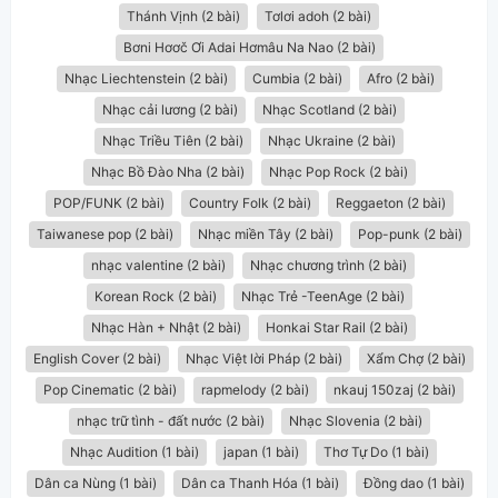
Thánh Vịnh (2 bài)
Tơlơi adoh (2 bài)
Bơni Hơơč Ơi Adai Hơmâu Na Nao (2 bài)
Nhạc Liechtenstein (2 bài)
Cumbia (2 bài)
Afro (2 bài)
Nhạc cải lương (2 bài)
Nhạc Scotland (2 bài)
Nhạc Triều Tiên (2 bài)
Nhạc Ukraine (2 bài)
Nhạc Bồ Đào Nha (2 bài)
Nhạc Pop Rock (2 bài)
POP/FUNK (2 bài)
Country Folk (2 bài)
Reggaeton (2 bài)
Taiwanese pop (2 bài)
Nhạc miền Tây (2 bài)
Pop-punk (2 bài)
nhạc valentine (2 bài)
Nhạc chương trình (2 bài)
Korean Rock (2 bài)
Nhạc Trẻ -TeenAge (2 bài)
Nhạc Hàn + Nhật (2 bài)
Honkai Star Rail (2 bài)
English Cover (2 bài)
Nhạc Việt lời Pháp (2 bài)
Xẩm Chợ (2 bài)
Pop Cinematic (2 bài)
rapmelody (2 bài)
nkauj 150zaj (2 bài)
nhạc trữ tình - đất nước (2 bài)
Nhạc Slovenia (2 bài)
Nhạc Audition (1 bài)
japan (1 bài)
Thơ Tự Do (1 bài)
Dân ca Nùng (1 bài)
Dân ca Thanh Hóa (1 bài)
Đồng dao (1 bài)