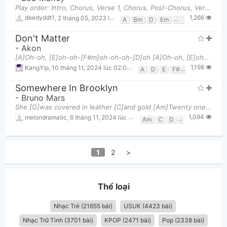
Play order: Intro, Chorus, Verse 1, Chorus, Post-Chorus, Verse 2, Verse 3, Chorus, Verse 4 In
1,266
deedyddt1
,
2 tháng 05, 2023 lúc 04:28am
A
Bm
D
Em
F#m
G
Don't Matter
-
Akon
[A]Oh-oh, [E]oh-oh-[F#m]oh-oh-oh-[D]oh [A]Oh-oh, [E]oh-oh-[F#m]oh-oh-oh-[D]oh [A]Nobody wanna [E
1,198
KangYip
,
10 tháng 11, 2024 lúc 02:06pm
A
D
E
F#m
Somewhere In Brooklyn
-
Bruno Mars
She [G]was covered in leather [C]and gold [Am]Twenty one years [D]old I [G]lost her in the [C]cold
1,094
melondramatic
,
6 tháng 11, 2024 lúc 09:14pm
Am
C
D
G
1
2
>
Thể loại
Nhạc Trẻ (21655 bài)
USUK (4423 bài)
Nhạc Trữ Tình (3701 bài)
KPOP (2471 bài)
Pop (2338 bài)