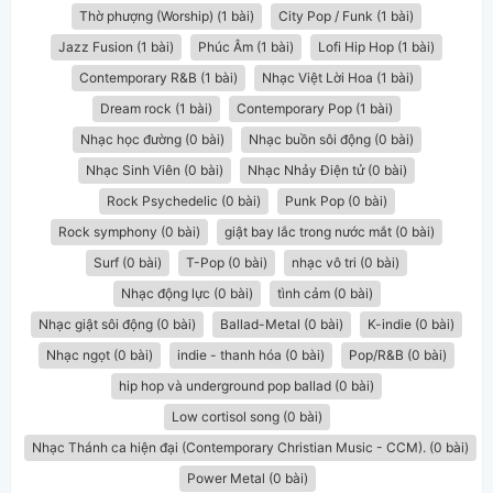
Thờ phượng (Worship) (1 bài)
City Pop / Funk (1 bài)
Jazz Fusion (1 bài)
Phúc Âm (1 bài)
Lofi Hip Hop (1 bài)
Contemporary R&B (1 bài)
Nhạc Việt Lời Hoa (1 bài)
Dream rock (1 bài)
Contemporary Pop (1 bài)
Nhạc học đường (0 bài)
Nhạc buồn sôi động (0 bài)
Nhạc Sinh Viên (0 bài)
Nhạc Nhảy Điện tử (0 bài)
Rock Psychedelic (0 bài)
Punk Pop (0 bài)
Rock symphony (0 bài)
giật bay lắc trong nước mắt (0 bài)
Surf (0 bài)
T-Pop (0 bài)
nhạc vô tri (0 bài)
Nhạc động lực (0 bài)
tình cảm (0 bài)
Nhạc giật sôi động (0 bài)
Ballad-Metal (0 bài)
K-indie (0 bài)
Nhạc ngọt (0 bài)
indie - thanh hóa (0 bài)
Pop/R&B (0 bài)
hip hop và underground pop ballad (0 bài)
Low cortisol song (0 bài)
Nhạc Thánh ca hiện đại (Contemporary Christian Music - CCM). (0 bài)
Power Metal (0 bài)