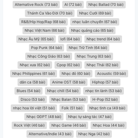
Alternative Rock (73 bài)
AI (72 bài)
Nhạc Ballad (70 bài)
Thánh Ca Vào Đời (70 bài)
Nhạc Cưới (69 bài)
R&B/Hip Hop/Rap (68 bài)
nhạc luân chuyển (67 bài)
Nhạc Việt Nam (66 bài)
Nhạc quảng cáo (65 bài)
Nhạc Âu Mỹ (65 bài)
lofi (64 bài)
Nhạc trend (64 bài)
Pop Punk (64 bài)
Nhạc Trữ Tình (64 bài)
Nhạc Công Giáo (63 bài)
Nhạc Trung (63 bài)
Nhạc xưa (62 bài)
Cpop (62 bài)
Nhạc Thái (62 bài)
Nhạc Philippines (61 bài)
Nhạc đỏ (60 bài)
Acoustic (59 bài)
dân ca (58 bài)
Anime OST (58 bài)
Hiphop (57 bài)
Blues (54 bài)
Nhạc chill (54 bài)
nhạc tin lành (53 bài)
Disco (53 bài)
Nhạc Balan (53 bài)
H-Pop (52 bài)
nhạc hoa lời việt (51 bài)
Folk (51 bài)
Nhạc tình ca (49 bài)
Nhạc GĐPT (48 bài)
Nhạc tự sáng tác (47 bài)
Rock Việt (46 bài)
Nhạc Game (46 bài)
Nhạc Hoa (44 bài)
Alternative/Indie (43 bài)
Nhạc Nga (42 bài)