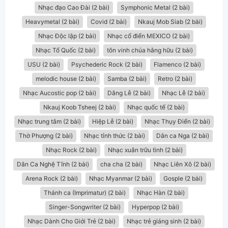
Nhạc đạo Cao Đài (2 bài)
Symphonic Metal (2 bài)
Heavymetal (2 bài)
Covid (2 bài)
Nkauj Mob Siab (2 bài)
Nhạc Độc lập (2 bài)
Nhạc cổ điển MEXICO (2 bài)
Nhạc Tổ Quốc (2 bài)
tôn vinh chúa hằng hữu (2 bài)
USU (2 bài)
Psychederic Rock (2 bài)
Flamenco (2 bài)
melodic house (2 bài)
Samba (2 bài)
Retro (2 bài)
Nhạc Aucostic pop (2 bài)
Dâng Lễ (2 bài)
Nhạc Lễ (2 bài)
Nkauj Koob Tsheej (2 bài)
Nhạc quốc tế (2 bài)
Nhạc trung tâm (2 bài)
Hiệp Lễ (2 bài)
Nhạc Thụy Điển (2 bài)
Thờ Phượng (2 bài)
Nhạc tỉnh thức (2 bài)
Dân ca Nga (2 bài)
Nhạc Rock (2 bài)
Nhạc xuân trữu tình (2 bài)
Dân Ca Nghệ Tĩnh (2 bài)
cha cha (2 bài)
Nhạc Liên Xô (2 bài)
Arena Rock (2 bài)
Nhạc Myanmar (2 bài)
Gosple (2 bài)
Thánh ca (Imprimatur) (2 bài)
Nhạc Hàn (2 bài)
Singer-Songwriter (2 bài)
Hyperpop (2 bài)
Nhạc Dành Cho Giới Trẻ (2 bài)
Nhạc trẻ giáng sinh (2 bài)