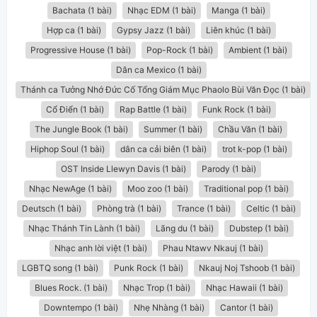
Bachata (1 bài)
Nhạc EDM (1 bài)
Manga (1 bài)
Hợp ca (1 bài)
Gypsy Jazz (1 bài)
Liên khúc (1 bài)
Progressive House (1 bài)
Pop-Rock (1 bài)
Ambient (1 bài)
Dân ca Mexico (1 bài)
Thánh ca Tưởng Nhớ Đức Cố Tổng Giám Mục Phaolo Bùi Văn Đọc (1 bài)
Cổ Điển (1 bài)
Rap Battle (1 bài)
Funk Rock (1 bài)
The Jungle Book (1 bài)
Summer (1 bài)
Chầu Văn (1 bài)
Hiphop Soul (1 bài)
dân ca cải biên (1 bài)
trot k-pop (1 bài)
OST Inside Llewyn Davis (1 bài)
Parody (1 bài)
Nhạc NewAge (1 bài)
Moo zoo (1 bài)
Traditional pop (1 bài)
Deutsch (1 bài)
Phòng trà (1 bài)
Trance (1 bài)
Celtic (1 bài)
Nhạc Thánh Tin Lành (1 bài)
Lãng du (1 bài)
Dubstep (1 bài)
Nhạc anh lời việt (1 bài)
Phau Ntawv Nkauj (1 bài)
LGBTQ song (1 bài)
Punk Rock (1 bài)
Nkauj Noj Tshoob (1 bài)
Blues Rock. (1 bài)
Nhạc Trop (1 bài)
Nhạc Hawaii (1 bài)
Downtempo (1 bài)
Nhẹ Nhàng (1 bài)
Cantor (1 bài)