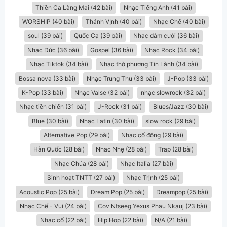
Thiền Ca Làng Mai (42 bài)
Nhạc Tiếng Anh (41 bài)
WORSHIP (40 bài)
Thánh VỊnh (40 bài)
Nhạc Chế (40 bài)
soul (39 bài)
Quốc Ca (39 bài)
Nhạc đám cưới (36 bài)
Nhạc Đức (36 bài)
Gospel (36 bài)
Nhạc Rock (34 bài)
Nhạc Tiktok (34 bài)
Nhạc thờ phượng Tin Lành (34 bài)
Bossa nova (33 bài)
Nhạc Trung Thu (33 bài)
J-Pop (33 bài)
K-Pop (33 bài)
Nhạc Valse (32 bài)
nhạc slowrock (32 bài)
Nhạc tiền chiến (31 bài)
J-Rock (31 bài)
Blues/Jazz (30 bài)
Blue (30 bài)
Nhạc Latin (30 bài)
slow rock (29 bài)
Alternative Pop (29 bài)
Nhạc cổ động (29 bài)
Hàn Quốc (28 bài)
Nhac Nhẹ (28 bài)
Trap (28 bài)
Nhạc Chúa (28 bài)
Nhạc Italia (27 bài)
Sinh hoạt TNTT (27 bài)
Nhạc Trịnh (25 bài)
Acoustic Pop (25 bài)
Dream Pop (25 bài)
Dreampop (25 bài)
Nhạc Chế - Vui (24 bài)
Cov Ntseeg Yexus Phau Nkauj (23 bài)
Nhạc cổ (22 bài)
Hip Hop (22 bài)
N/A (21 bài)