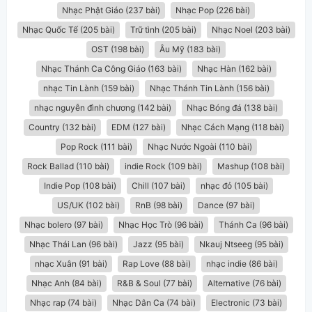
Nhạc Phật Giáo (237 bài)
Nhạc Pop (226 bài)
Nhạc Quốc Tế (205 bài)
Trữ tình (205 bài)
Nhạc Noel (203 bài)
OST (198 bài)
Âu Mỹ (183 bài)
Nhạc Thánh Ca Công Giáo (163 bài)
Nhạc Hàn (162 bài)
nhạc Tin Lành (159 bài)
Nhạc Thánh Tin Lành (156 bài)
nhạc nguyễn đình chương (142 bài)
Nhạc Bóng đá (138 bài)
Country (132 bài)
EDM (127 bài)
Nhạc Cách Mạng (118 bài)
Pop Rock (111 bài)
Nhạc Nước Ngoài (110 bài)
Rock Ballad (110 bài)
indie Rock (109 bài)
Mashup (108 bài)
Indie Pop (108 bài)
Chill (107 bài)
nhạc đỏ (105 bài)
US/UK (102 bài)
RnB (98 bài)
Dance (97 bài)
Nhạc bolero (97 bài)
Nhạc Học Trò (96 bài)
Thánh Ca (96 bài)
Nhạc Thái Lan (96 bài)
Jazz (95 bài)
Nkauj Ntseeg (95 bài)
nhạc Xuân (91 bài)
Rap Love (88 bài)
nhạc indie (86 bài)
Nhạc Anh (84 bài)
R&B & Soul (77 bài)
Alternative (76 bài)
Nhạc rap (74 bài)
Nhạc Dân Ca (74 bài)
Electronic (73 bài)