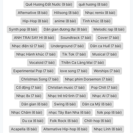
Quê Hương Đất Nước (9 bài)
quê hương (8 bài)
Afternative (8 bài)
Hillsong (8 bài)
Nhạc remix (8 bài)
Hip-Hop (8 bài)
anime (8 bài)
Tình khúc (8 bài)
Synth pop (8 bài)
Dân gian đương đại (8 bài)
Melodic rap (8 bài)
ANH TRAI SAY HI (8 bài)
Soundtrack (7 bài)
Cover (7 bài)
Nhạc điện tử (7 bài)
Underground (7 bài)
Dân ca Huế (7 bài)
Nhạc Hành khúc (7 bài)
Tik Tok (7 bài)
Musical (7 bài)
Vocaloid (7 bài)
Thiền Ca Làng Mai (7 bài)
Experimental Pop (7 bài)
love song (7 bài)
Worships (7 bài)
Christmas Song (7 bài)
Nhạc phim Doraemon (7 bài)
Cổ động (7 bài)
Christian music (7 bài)
Pop Chill (7 bài)
Nhạc 8x (7 bài)
Nhạc trẻ trữ tình (7 bài)
Nhạc AI (7 bài)
Dân gian (6 bài)
Swing (6 bài)
Dân ca Mỹ (6 bài)
Nhạc Chăm (6 bài)
nhạc Tây Ban Nha (6 bài)
folk pop (6 bài)
Du ca (6 bài)
Folk Rock (6 bài)
Chill-hop (6 bài)
Acapella (6 bài)
Alternative Hip-hop (6 bài)
Nhạc Lính (6 bài)