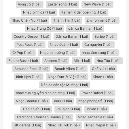
Vọng cổ (1 bài)
Easter song (1 bài)
New Wave (1 bài)
Nhạc bình ca (1 bài)
Kamen Rider opening (1 bài)
Nhạc Chế - Vui (1 bài)
Thánh Thi (1 bài)
Environment (1 bài)
Nhạc Trung Cổ (1 bài)
dân ca Bahnar (1 bài)
Country Gospel (1 bài)
Dân ca Banar (1 bài)
Barbie (1 bài)
Post Rock (1 bài)
Nhạc đoàn (1 bài)
Ca nguyện (1 bài)
C-Pop (1 bài)
Nhạc thị trường (1 bài)
nhạc tâm trạng (1 bài)
Future Bass (1 bài)
Anthem (1 bài)
Mix (1 bài)
Hòa Tấu (1 bài)
Acoustic Rock (1 bài)
Beach Vibes (1 bài)
Chế vui (1 bài)
kinh kịch (1 bài)
Nhạc Đức lời Việt (1 bài)
Kirtan (1 bài)
Dân ca dân tộc Mường (1 bài)
nhạc của nguyễn đình chương (1 bài)
Power Ballad (1 bài)
Nhạc Croatia (1 bài)
dark (1 bài)
nhạc phòng trẻ (1 bài)
Tiền chiến (1 bài)
Religion (1 bài)
Indian (1 bài)
Traditional Christian Hymns (1 bài)
Nhạc Tanzania (1 bài)
UK garage (1 bài)
Nhạc Tik Tok (1 bài)
Nhạc Nepal (1 bài)