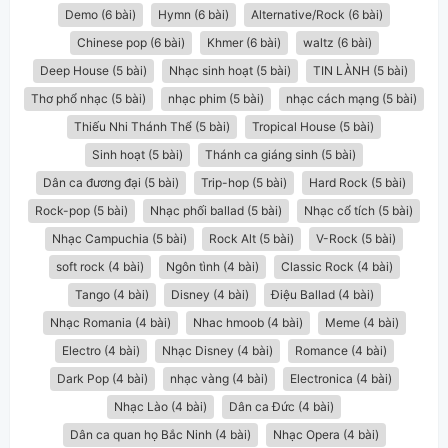
Demo (6 bài)
Hymn (6 bài)
Alternative/Rock (6 bài)
Chinese pop (6 bài)
Khmer (6 bài)
waltz (6 bài)
Deep House (5 bài)
Nhạc sinh hoạt (5 bài)
TIN LÀNH (5 bài)
Thơ phổ nhạc (5 bài)
nhạc phim (5 bài)
nhạc cách mạng (5 bài)
Thiếu Nhi Thánh Thể (5 bài)
Tropical House (5 bài)
Sinh hoạt (5 bài)
Thánh ca giáng sinh (5 bài)
Dân ca đương đại (5 bài)
Trip-hop (5 bài)
Hard Rock (5 bài)
Rock-pop (5 bài)
Nhạc phối ballad (5 bài)
Nhạc cổ tích (5 bài)
Nhạc Campuchia (5 bài)
Rock Alt (5 bài)
V-Rock (5 bài)
soft rock (4 bài)
Ngôn tình (4 bài)
Classic Rock (4 bài)
Tango (4 bài)
Disney (4 bài)
Điệu Ballad (4 bài)
Nhạc Romania (4 bài)
Nhac hmoob (4 bài)
Meme (4 bài)
Electro (4 bài)
Nhạc Disney (4 bài)
Romance (4 bài)
Dark Pop (4 bài)
nhạc vàng (4 bài)
Electronica (4 bài)
Nhạc Lào (4 bài)
Dân ca Đức (4 bài)
Dân ca quan họ Bắc Ninh (4 bài)
Nhạc Opera (4 bài)