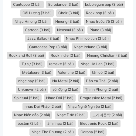
Cantopop (3 bài)
Eurodance (3 bài)
bubblegum pop (3 bài)
Cãi Lương (3 bài)
Choir (3 bài)
Rock pop (3 bài)
Nhạc Hmong (3 bài)
Hmong (3 bài)
Nhạc trước 75 (3 bài)
Cartoon (3 bài)
Neosoul (3 bài)
Piano (3 bài)
Jazz Ballad (3 bài)
Nhạc Phim cổ tích (3 bài)
Cantonese Pop (3 bài)
Nhạc Ireland (3 bài)
Rock and Roll (3 bài)
Rock Indie (3 bài)
Hmong Christian (3 bài)
Tự sự (3 bài)
remake (3 bài)
Nhạc Hà Lan (3 bài)
Metalcore (3 bài)
Valentine (2 bài)
tân cổ (2 bài)
nhạc hay (2 bài)
Nu Metal (2 bài)
Dân ca Thái (2 bài)
Unknown (2 bài)
sôi động (2 bài)
Thinh Phong (2 bài)
Spiritual (2 bài)
Nhạc Đội (2 bài)
Progressive Metal (2 bài)
nhạc Đại Pháp (2 bài)
Nhạc Nghề Nghiệp (2 bài)
Nhạc biển đảo (2 bài)
Nhạc Ê đê (2 bài)
드라마음악 (2 bài)
boston (2 bài)
âm nhạc (2 bài)
Electronic Rock (2 bài)
Nhạc Thờ Phượng (2 bài)
Corona (2 bài)