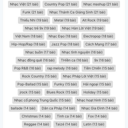
Nhạc Việt (21 bài)
Country Pop (21 bài)
Nhạc mashup (21 bài)
Funk (21 bài)
Nhạc Thánh Ca Giáng Sinh (21 bài)
Thiếu Nhi (19 bài)
Metal (19 bài)
Alt Rock (19 bài)
Nhạc trẻ 9x (19 bài)
Nhạc Hàn Lời Việt (19 bài)
Việt Nam (18 bài)
Nhạc Đạo (18 bài)
Electropop (18 bài)
Hip-Hop/Rap (18 bài)
Jazz Pop (18 bài)
Cách Mạng (17 bài)
Nhạc buồn (17 bài)
Nhạc tình nguyện (16 bài)
Nhạc đồng quê (16 bài)
THiền ca (16 bài)
9x (16 bài)
Pop R&B (16 bài)
rap melody (16 bài)
Tiền Chiến (15 bài)
Rock Country (15 bài)
Nhạc Pháp Lời Việt (15 bài)
Pop-Ballad (15 bài)
Funky (15 bài)
Hải ngoại (15 bài)
jrock (15 bài)
Blues Rock (15 bài)
Holiday (15 bài)
Nhạc cổ phong Trung Quốc (15 bài)
Nhạc hoạt hình (15 bài)
ballade (14 bài)
Dân ca Pháp (14 bài)
Nhạc Gia Đình (14 bài)
Christmas (14 bài)
Tình ca (14 bài)
Fox (14 bài)
Reggae (14 bài)
Taizé (14 bài)
Latin (13 bài)