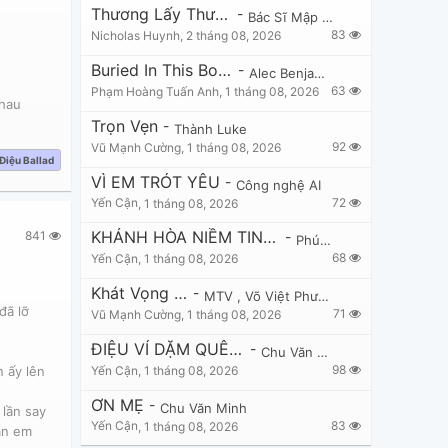
Thương Lấy Thương Để
-
Bác Sĩ Mập Hồng
83
Nicholas Huynh
,
2 tháng 08, 2026
Buried In This Body
-
Alec Benjamin
63
Phạm Hoàng Tuấn Anh
,
1 tháng 08, 2026
nhau
Trọn Vẹn
-
Thành Luke
92
Vũ Mạnh Cường
,
1 tháng 08, 2026
Điệu Ballad
VÌ EM TRÓT YÊU
-
Công nghệ AI
72
Yến Cận
,
1 tháng 08, 2026
KHÁNH HÒA NIỀM TIN TỎA SÁNG
841
-
Phúc Bá
68
Yến Cận
,
1 tháng 08, 2026
u
Khát Vọng 20
-
MTV
,
Võ Việt Phương
đã lỡ
71
Vũ Mạnh Cường
,
1 tháng 08, 2026
ĐIỆU VÍ DẶM QUÊ MÌNH
-
Chu Văn Minh
98
Yến Cận
,
1 tháng 08, 2026
 ấy lên 
ƠN MẸ
-
Chu Văn Minh
]
lần say
83
Yến Cận
,
1 tháng 08, 2026
ần em 