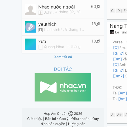
60
Nhạc nước ngoài
C
D
E
,
4 tháng 02, 2024 lúc 10:08pm
John
18
yeuthich
Nàng 
,
8 tháng 12, 2016 lúc 02:53am
thanhvinh7
Le Tun
10
xưa
Verse 1:
,
2 tháng 03, 2021 lúc 10:44pm
Quang Nhật
[
C
]
Em,
[
Gm7
]
C
Xem tất cả
[
Dm
]
Và
[
C
]
Anh,
ĐỐI TÁC
[
Gm7
]
L
[
Dm7
]
C
T-ĐK:
Ta 
[
Am
Ta 
[
Am
Hợp Âm Chuẩn Ⓒ 2026
A
A#
Giới thiệu
|
Báo lỗi - Góp ý
|
Điều khoản
|
Quy
định bản quyền
|
Hướng dẫn