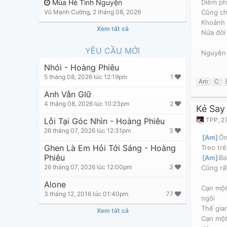
Mùa Hè Tình Nguyện
Diễm ph
Vũ Mạnh Cường
,
2 tháng 08, 2026
Cũng ch
Khoảnh 
Xem tất cả
Nửa đời
YÊU CẦU MỚI
Nguyện 
Nhói - Hoàng Phiêu
5 tháng 08, 2026 lúc 12:19pm
1
Am
C
Anh Vẫn GIữ
4 tháng 08, 2026 lúc 10:23pm
2
Kẻ Say
Lỗi Tại Góc Nhìn - Hoàng Phiêu
TPP
,
27
26 tháng 07, 2026 lúc 12:31pm
3
[
Am
]
Ôm
Ghen Là Em Hỏi Tới Sáng - Hoàng
Treo trê
Phiêu
[
Am
]
Ba
26 tháng 07, 2026 lúc 12:00pm
3
Cũng rấ
Alone
Cạn một
3 tháng 12, 2016 lúc 01:40pm
77
ngôi
Thế gian
Xem tất cả
Cạn một 