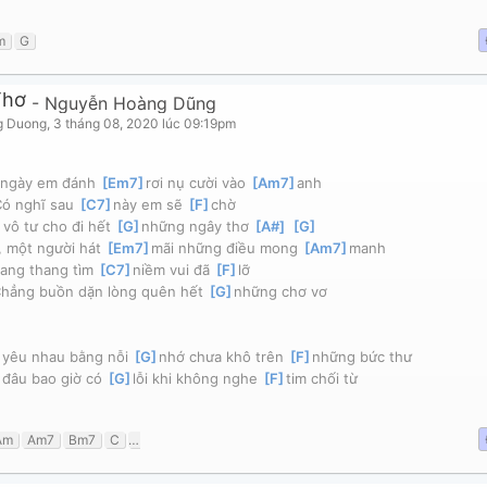
m
G
Thơ
-
Nguyễn Hoàng Dũng
g Duong
,
3 tháng 08, 2020 lúc 09:19pm
 ngày em đánh 
[
Em7
]
rơi nụ cười vào 
[
Am7
]
anh
ó nghĩ sau 
[
C7
]
này em sẽ 
[
F
]
chờ
 vô tư cho đi hết 
[
G
]
những ngây thơ 
[
A#
]
[
G
]
 một người hát 
[
Em7
]
mãi những điều mong 
[
Am7
]
manh
ang thang tìm 
[
C7
]
niềm vui đã 
[
F
]
lỡ
hẳng buồn dặn lòng quên hết 
[
G
]
những chơ vơ
]
yêu nhau bằng nỗi 
[
G
]
nhớ chưa khô trên 
[
F
]
những bức thư
]
đâu bao giờ có 
[
G
]
lỗi khi không nghe 
[
F
]
tim chối từ
Am
Am7
Bm7
C
C7
Cm
D
Dm
Dm7
E7
Em
Em7
F
F#m7
G