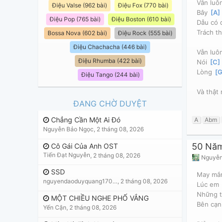
Vẫn luôn
Điệu Valse (962 bài)
Điệu Fox (770 bài)
Bây 
[
A
Điệu Pop (765 bài)
Điệu Boston (610 bài)
Dẫu có d
Trách t
Bossa Nova (602 bài)
Điệu Rock (555 bài)
Điệu Chachacha (446 bài)
Vẫn luôn
Điệu Rhumba (422 bài)
Nói 
[
C
Lòng 
[
Điệu Tango (244 bài)
Và thật 
ĐANG CHỜ DUYỆT
Chẳng Cần Một Ai Đó
A
Abm
Nguyễn Bảo Ngọc
,
2 tháng 08, 2026
50 Năm
Cô Gái Của Anh OST
Tiến Đạt Nguyễn
,
2 tháng 08, 2026
Nguyễn
SSD
May mắn
nguyendaoduyquang17021
,
2 tháng 08, 2026
Lúc em 
Những t
MỘT CHIỀU NGHE PHỐ VẮNG
Bên cạn
Yến Cận
,
2 tháng 08, 2026