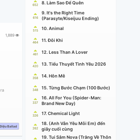
8. Làm Sao Để Quên
652
9. It's the Right Time
616
(Parasyte/Kiseijuu Ending)
10. Animal
515
1,889
11. Đôi Khi
464
12. Less Than A Lover
461
13. Tiểu Thuyết Tình Yêu 2026
420
14. Hôn Mê
358
15. Từng Bước Chạm (100 Bước)
ra
348
16. All For You (Spider-Man:
337
Brand New Day)
17. Chemical Light
326
18. (Anh Vẫn Yêu Mỗi Em) đến
Điệu Ballad
262
giây cuối cùng
19. Tui Sắm Nova (Trăng Về Thôn