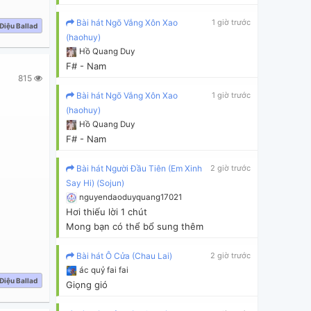
Bài hát Ngõ Vắng Xôn Xao
1 giờ trước
Điệu Ballad
(haohuy)
Hồ Quang Duy
F# - Nam
815
Bài hát Ngõ Vắng Xôn Xao
1 giờ trước
(haohuy)
Hồ Quang Duy
F# - Nam
Bài hát Người Đầu Tiên (Em Xinh
2 giờ trước
Say Hi) (Sojun)
nguyendaoduyquang17021
Hơi thiếu lời 1 chút

Bài hát Ô Cửa (Chau Lai)
2 giờ trước
ác quỷ fai fai
Gm7
Điệu Ballad
Giọng gió