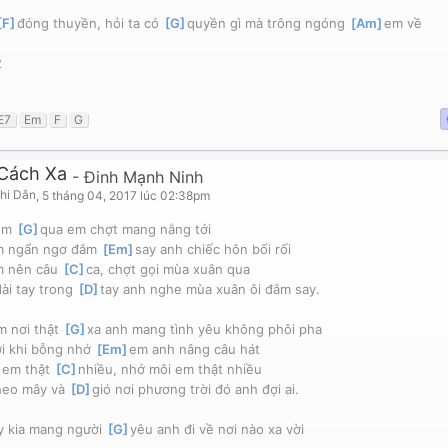
F
]
đóng thuyền, hỏi ta có 
[
G
]
quyền gì mà trông ngóng 
[
Am
]
em về
2
E7
Em
F
G
Cách Xa
-
Đinh Mạnh Ninh
hi Dân
,
5 tháng 04, 2017 lúc 02:38pm
ôm 
[
G
]
qua em chợt mang nắng tới
m ngẩn ngơ đắm 
[
Em
]
say anh chiếc hôn bối rối
m nên câu 
[
C
]
ca, chợt gọi mùa xuân qua
ài tay trong 
[
D
]
tay anh nghe mùa xuân ôi đắm say.
m nơi thật 
[
G
]
xa anh mang tình yêu không phôi pha
i khi bỗng nhớ 
[
Em
]
em anh nâng câu hát
00pm
 em thật 
[
C
]
nhiều, nhớ môi em thật nhiều
eo mây và 
[
D
]
gió nơi phương trời đó anh đợi ai.
 kia mang người 
[
G
]
yêu anh đi về nơi nào xa vời