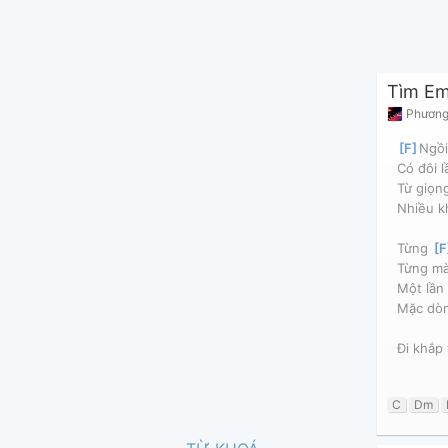
Tìm E
Phương
[
F
]
Ngồi
Có đôi l
Từ giọn
Nhiều k
Từng 
[
F
Từng mà
Một lần
Mặc dòn
Đi khắp 
C
Dm