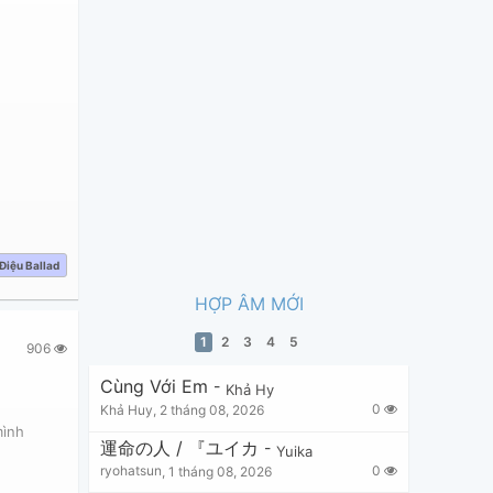
Điệu Ballad
HỢP ÂM MỚI
1
2
3
4
5
906
Cùng Với Em
-
Khả Hy
0
Khả Huy
,
2 tháng 08, 2026
mình
運命の人 / 『ユイカ
-
Yuika
0
ryohatsun
,
1 tháng 08, 2026