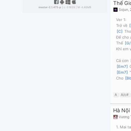
master-2.1.473-p
| L: 0.1835 | M: 4.46MB
Sojun
,
Ver 1:
Trở về 
[
[
C
]
 Tho
Để cho 
Thế 
[
G/
Khi em 
Cả cơn 
[
Em7
]
 
[
Em7
]
 
Cho 
[
B
A
A/c#
Hà Nội
Vương 
1. Mai ta