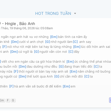
HOT TRONG TUẦN
m
-
Hngle
,
Bảo Anh
 Thảo
,
19 tháng 06, 2026 lúc 05:08am
 ngẩn ngơ anh hát vu vơ những 
[
Em
]
bản tình ca năm ấy
ần khẽ 
[
Dm
]
cười vì anh chợt 
[
G
]
nhớ người làm
[
C
]
 anh say
g 
[
F
]
nói như rót mật bên tai hay là từng những 
[
Em
]
lúc dỗi hờn anh sai
hi anh 
[
Dm
]
cứ ngỡ là 
[
G
]
người vẫn còn nơi 
[
C
]
đây
]
viết cho em ngàn câu ca giờ hòa thành kí 
[
Em
]
ức chẳng thể phai nhòa
u buồn nỗi 
[
Dm
]
đau dường như đều 
[
G
]
đang than tiếc đôi 
[
C
]
ta
 này nữa 
[
F
]
thôi người ơi bàn tay này anh sẽ 
[
Em
]
nắm chẳng nỡ buông 
g người cứ 
[
Dm
]
thế lướt qua Anh 
[
G
]
chỉ cần mỗi đôi 
[
C
]
ta
thiên 
[
F
]
hà anh vẫn sẽ bước đi để kiếm 
[
Em
]
em
Em
F
G