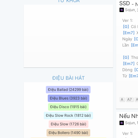
TỪ KHOÁ
SSD
-
Sojun
,
Ver 1:
[
G
]
 Có 
[
Em7
]
 
Ngày 
[
C
Lần 
[
E
[
G
]
 Tho
[
Em7
]
 
Dòng 
[
Từ 
[
Em
ĐIỆU BÀI HÁT
Điệu Ballad (24299 bài)
Điệu Blues (3923 bài)
A
A7
Điệu Disco (1915 bài)
Nếu Nh
Điệu Slow Rock (1812 bài)
Sojun
,
Điệu Slow (1726 bài)
Điệu Bollero (1490 bài)
Ver 1: