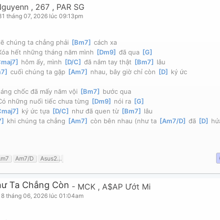
Nguyenn
,
267
,
PAR SG
31 tháng 07, 2026 lúc 09:13pm
lẽ chúng ta chẳng phải 
[
Bm7
]
 cách xa
Xóa hết những tháng năm mình 
[
Dm9
]
 đã qua 
[
G
]
maj7
]
 hôm ấy, mình 
[
D/C
]
 đã nắm tay thật 
[
Bm7
]
 lâu
m7
]
 cuối chúng ta gặp 
[
Am7
]
 nhau, bây giờ chỉ còn 
[
D
]
 ký ức
áng chốc đã mấy năm vội 
[
Bm7
]
 bước qua
Có những nuối tiếc chưa từng 
[
Dm9
]
 nói ra 
[
G
]
Cmaj7
]
 ký ức tựa 
[
D/C
]
 như đã quen từ 
[
Bm7
]
 lâu
7
]
 khi chúng ta chẳng 
[
Am7
]
 còn bên nhau (như ta 
[
Am7/D
]
 đã 
[
D
]
 hứ
Am7
Am7/D
Asus2
Bm7
Bm7/E
C#/F
C#7
C#m7
Cmaj7
D
D/C
ư Ta Chẳng Còn
-
MCK
,
A$AP Ướt Mi
18 tháng 06, 2026 lúc 01:04am