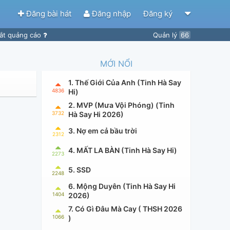
Đăng bài hát
Đăng nhập
Đăng ký
ắt quảng cáo
Quản lý
66
MỚI NỔI
1. Thế Giới Của Anh (Tinh Hà Say
4836
Hi)
2. MVP (Mưa Vội Phóng) (Tinh
3732
Hà Say Hi 2026)
3. Nợ em cả bầu trời
2312
4. MẤT LA BÀN (Tinh Hà Say Hi)
2273
5. SSD
2248
6. Mộng Duyên (Tinh Hà Say Hi
1404
2026)
7. Có Gì Đâu Mà Cay ( THSH 2026
1066
)