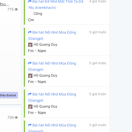
Bài hát Để Nhớ Một Thời Ta Đã
4 giờ trước
,
buitruonglinh
Yêu (kiemkhach)
775
Công
Cm
Bài hát Nỗi Nhớ Mùa Đông
5 giờ trước
(Giangpt)
Hồ Quang Duy
Fm - Nam
Bài hát Nỗi Nhớ Mùa Đông
5 giờ trước
(Giangpt)
Hồ Quang Duy
Fm - Nam
Bài hát Nỗi Nhớ Mùa Đông
5 giờ trước
m
C
C#
C7
Cm
Cm7
D
D/f#
D7
Dm7
E
E/Ab
E7
Eb
Eb/G
Điệu Ballad
(Giangpt)
Hồ Quang Duy
Fm - Nam
759
Bài hát Nỗi Nhớ Mùa Đông
5 giờ trước
(Giangpt)