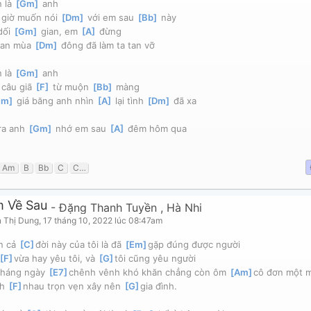
 là 
[
Gm
]
 anh
]
 giờ muốn nói 
[
Dm
]
 với em sau 
[
Bb
]
 này
ối 
[
Gm
]
 gian, em 
[
A
]
 đừng
han mùa 
[
Dm
]
 đông đã làm ta tan vỡ
 là 
[
Gm
]
 anh
]
 câu giã 
[
F
]
 từ muộn 
[
Bb
]
 màng
Gm
]
 giá băng anh nhìn 
[
A
]
 lại tình 
[
Dm
]
 đã xa
ra anh 
[
Gm
]
 nhớ em sau 
[
A
]
 đêm hôm qua
Am
B
Bb
C
C#
D
Dm
E
Ebm
Em
F
F#
G
Gm
 Về Sau
-
Đặng Thanh Tuyền
,
Hà Nhi
 Thị Dung
,
17 tháng 10, 2022 lúc 08:47am
 cả 
[
C
]
đời này của tôi là đã 
[
Em
]
gặp đúng được người
[
F
]
vừa hay yêu tôi, và 
[
G
]
tôi cũng yêu người
háng ngày 
[
E7
]
chênh vênh khó khăn chẳng còn ôm 
[
Am
]
cô đơn một 
h 
[
F
]
nhau trọn vẹn xây nên 
[
G
]
gia đình.