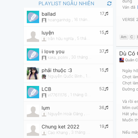
đúng
PLAYLIST NGẪU NHIÊN
Ván đã 
[
17
ballad
VERSE 
,
16 tháng 08, 2015 lúc 04:40pm
hoanganhdg
15
luyện
Am
C
,
5 tháng 11, 2019 lúc 07:22pm
trần hữu nghĩa
37
i love you
Dù Có 
,
30 tháng 01, 2015 lúc 03:52am
kaka_polini
Quân C
15
phải thuộc :3
Ngày h
,
11 tháng 05, 2016 lúc 03:53pm
Nguyễn Quốc Bình
Chợt là
Chợt là
52
LCB
Đường d
,
1 tháng 03, 2016 lúc 08:05am
vl77611176
Và rồi e
36
lụm
Mỉm cườ
,
26 tháng 12, 2024 lúc 04:
Nguyễn Hoài Đăng
Hát yêu
Muốn th
19
Chung ket 2022
,
3 tháng 04, 2022 lúc 06:56am
Nếu mây
Cao Khang