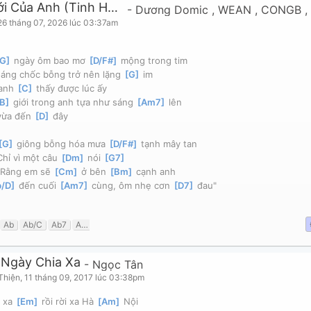
Thế Giới Của Anh (Tinh Hà Say Hi)
-
Dương Domic
,
WEAN
,
CONGB
26 tháng 07, 2026 lúc 03:37am
G
]
 ngày ôm bao mơ 
[
D/F#
]
 mộng trong tim
áng chốc bỗng trở nên lặng 
[
G
]
 im
anh 
[
C
]
 thấy được lúc ấy
B
]
 giới trong anh tựa như sáng 
[
Am7
]
 lên
vừa đến 
[
D
]
 đây
[
G
]
 giông bỗng hóa mưa 
[
D/F#
]
 tạnh mây tan
Chỉ vì một câu 
[
Dm
]
 nói 
[
G7
]
"Rằng em sẽ 
[
Cm
]
 ở bên 
[
Bm
]
 cạnh anh
b/D
]
 đến cuối 
[
Am7
]
 cùng, ôm nhẹ cơn 
[
D7
]
 đau"
Ab
Ab/C
Ab7
Am7
Am7b5
B
B7
Bb
Bb/D
Bb7
Bbm
Bbm7
B
 Ngày Chia Xa
-
Ngọc Tân
Thiện
,
11 tháng 09, 2017 lúc 03:38pm
 xa 
[
Em
]
 rồi rời xa Hà 
[
Am
]
 Nội