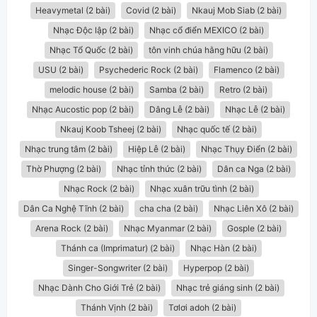
Heavymetal (2 bài)
Covid (2 bài)
Nkauj Mob Siab (2 bài)
Nhạc Độc lập (2 bài)
Nhạc cổ điển MEXICO (2 bài)
Nhạc Tổ Quốc (2 bài)
tôn vinh chúa hằng hữu (2 bài)
USU (2 bài)
Psychederic Rock (2 bài)
Flamenco (2 bài)
melodic house (2 bài)
Samba (2 bài)
Retro (2 bài)
Nhạc Aucostic pop (2 bài)
Dâng Lễ (2 bài)
Nhạc Lễ (2 bài)
Nkauj Koob Tsheej (2 bài)
Nhạc quốc tế (2 bài)
Nhạc trung tâm (2 bài)
Hiệp Lễ (2 bài)
Nhạc Thụy Điển (2 bài)
Thờ Phượng (2 bài)
Nhạc tỉnh thức (2 bài)
Dân ca Nga (2 bài)
Nhạc Rock (2 bài)
Nhạc xuân trữu tình (2 bài)
Dân Ca Nghệ Tĩnh (2 bài)
cha cha (2 bài)
Nhạc Liên Xô (2 bài)
Arena Rock (2 bài)
Nhạc Myanmar (2 bài)
Gosple (2 bài)
Thánh ca (Imprimatur) (2 bài)
Nhạc Hàn (2 bài)
Singer-Songwriter (2 bài)
Hyperpop (2 bài)
Nhạc Dành Cho Giới Trẻ (2 bài)
Nhạc trẻ giáng sinh (2 bài)
Thánh Vịnh (2 bài)
Tơlơi adoh (2 bài)