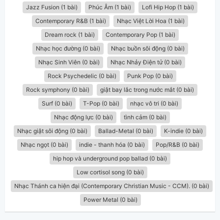
Jazz Fusion (1 bài)
Phúc Âm (1 bài)
Lofi Hip Hop (1 bài)
Contemporary R&B (1 bài)
Nhạc Việt Lời Hoa (1 bài)
Dream rock (1 bài)
Contemporary Pop (1 bài)
Nhạc học đường (0 bài)
Nhạc buồn sôi động (0 bài)
Nhạc Sinh Viên (0 bài)
Nhạc Nhảy Điện tử (0 bài)
Rock Psychedelic (0 bài)
Punk Pop (0 bài)
Rock symphony (0 bài)
giật bay lắc trong nước mắt (0 bài)
Surf (0 bài)
T-Pop (0 bài)
nhạc vô tri (0 bài)
Nhạc động lực (0 bài)
tình cảm (0 bài)
Nhạc giật sôi động (0 bài)
Ballad-Metal (0 bài)
K-indie (0 bài)
Nhạc ngọt (0 bài)
indie - thanh hóa (0 bài)
Pop/R&B (0 bài)
hip hop và underground pop ballad (0 bài)
Low cortisol song (0 bài)
Nhạc Thánh ca hiện đại (Contemporary Christian Music - CCM). (0 bài)
Power Metal (0 bài)