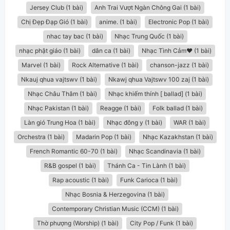
Jersey Club (1 bài)
Anh Trai Vượt Ngàn Chông Gai (1 bài)
Chị Đẹp Đạp Gió (1 bài)
anime. (1 bài)
Electronic Pop (1 bài)
nhac tay bac (1 bài)
Nhạc Trung Quốc (1 bài)
nhạc phật giáo (1 bài)
dân ca​ (1 bài)
Nhạc Tình Cảm❤️ (1 bài)
Marvel (1 bài)
Rock Alternative (1 bài)
chanson-jazz (1 bài)
Nkauj qhua vajtswv (1 bài)
Nkawj qhua Vajtswv 100 zaj (1 bài)
Nhạc Châu Thâm (1 bài)
Nhạc khiếm thính [ ballad] (1 bài)
Nhạc Pakistan (1 bài)
Reagge (1 bài)
Folk ballad (1 bài)
Làn gió Trung Hoa (1 bài)
Nhạc đông y (1 bài)
WAR (1 bài)
Orchestra (1 bài)
Madarin Pop (1 bài)
Nhạc Kazakhstan (1 bài)
French Romantic 60-70 (1 bài)
Nhạc Scandinavia (1 bài)
R&B gospel (1 bài)
Thánh Ca - Tin Lành (1 bài)
Rap acoustic (1 bài)
Funk Carioca (1 bài)
Nhạc Bosnia & Herzegovina (1 bài)
Contemporary Christian Music (CCM) (1 bài)
Thờ phượng (Worship) (1 bài)
City Pop / Funk (1 bài)