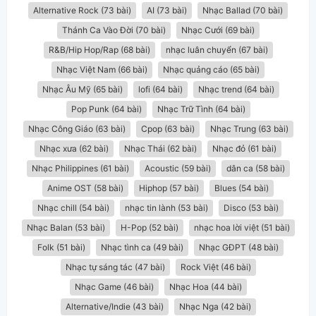
Alternative Rock (73 bài)
AI (73 bài)
Nhạc Ballad (70 bài)
Thánh Ca Vào Đời (70 bài)
Nhạc Cưới (69 bài)
R&B/Hip Hop/Rap (68 bài)
nhạc luân chuyển (67 bài)
Nhạc Việt Nam (66 bài)
Nhạc quảng cáo (65 bài)
Nhạc Âu Mỹ (65 bài)
lofi (64 bài)
Nhạc trend (64 bài)
Pop Punk (64 bài)
Nhạc Trữ Tình (64 bài)
Nhạc Công Giáo (63 bài)
Cpop (63 bài)
Nhạc Trung (63 bài)
Nhạc xưa (62 bài)
Nhạc Thái (62 bài)
Nhạc đỏ (61 bài)
Nhạc Philippines (61 bài)
Acoustic (59 bài)
dân ca (58 bài)
Anime OST (58 bài)
Hiphop (57 bài)
Blues (54 bài)
Nhạc chill (54 bài)
nhạc tin lành (53 bài)
Disco (53 bài)
Nhạc Balan (53 bài)
H-Pop (52 bài)
nhạc hoa lời việt (51 bài)
Folk (51 bài)
Nhạc tình ca (49 bài)
Nhạc GĐPT (48 bài)
Nhạc tự sáng tác (47 bài)
Rock Việt (46 bài)
Nhạc Game (46 bài)
Nhạc Hoa (44 bài)
Alternative/Indie (43 bài)
Nhạc Nga (42 bài)