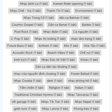
Nhạc bình ca (1 bài)
Kamen Rider opening (1 bài)
Nhạc Chế - Vui (1 bài)
Thánh Thi (1 bài)
Environment (1 bài)
Nhạc Trung Cổ (1 bài)
dân ca Bahnar (1 bài)
Country Gospel (1 bài)
Dân ca Banar (1 bài)
Barbie (1 bài)
Post Rock (1 bài)
Nhạc đoàn (1 bài)
Ca nguyện (1 bài)
C-Pop (1 bài)
Nhạc thị trường (1 bài)
nhạc tâm trạng (1 bài)
Future Bass (1 bài)
Anthem (1 bài)
Mix (1 bài)
Hòa Tấu (1 bài)
Acoustic Rock (1 bài)
Beach Vibes (1 bài)
Chế vui (1 bài)
kinh kịch (1 bài)
Nhạc Đức lời Việt (1 bài)
Kirtan (1 bài)
Dân ca dân tộc Mường (1 bài)
nhạc của nguyễn đình chương (1 bài)
Power Ballad (1 bài)
Nhạc Croatia (1 bài)
dark (1 bài)
nhạc phòng trẻ (1 bài)
Tiền chiến (1 bài)
Religion (1 bài)
Indian (1 bài)
Traditional Christian Hymns (1 bài)
Nhạc Tanzania (1 bài)
UK garage (1 bài)
Nhạc Tik Tok (1 bài)
Nhạc Nepal (1 bài)
goth rock (1 bài)
Nhạc Latvia (1 bài)
Phong trào (1 bài)