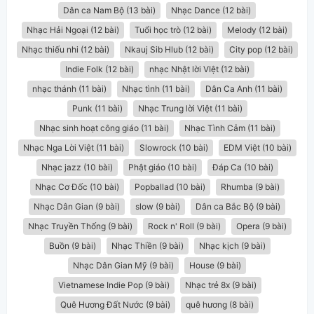
Dân ca Nam Bộ (13 bài)
Nhạc Dance (12 bài)
Nhạc Hải Ngoại (12 bài)
Tuổi học trò (12 bài)
Melody (12 bài)
Nhạc thiếu nhi (12 bài)
Nkauj Sib Hlub (12 bài)
City pop (12 bài)
Indie Folk (12 bài)
nhạc Nhật lời VIệt (12 bài)
nhạc thánh (11 bài)
Nhạc tình (11 bài)
Dân Ca Anh (11 bài)
Punk (11 bài)
Nhạc Trung lời Việt (11 bài)
Nhạc sinh hoạt công giáo (11 bài)
Nhạc Tình Cảm (11 bài)
Nhạc Nga Lời Việt (11 bài)
Slowrock (10 bài)
EDM Việt (10 bài)
Nhạc jazz (10 bài)
Phật giáo (10 bài)
Đáp Ca (10 bài)
Nhạc Cơ Đốc (10 bài)
Popballad (10 bài)
Rhumba (9 bài)
Nhạc Dân Gian (9 bài)
slow (9 bài)
Dân ca Bắc Bộ (9 bài)
Nhạc Truyền Thống (9 bài)
Rock n' Roll (9 bài)
Opera (9 bài)
Buồn (9 bài)
Nhạc Thiền (9 bài)
Nhạc kịch (9 bài)
Nhạc Dân Gian Mỹ (9 bài)
House (9 bài)
Vietnamese Indie Pop (9 bài)
Nhạc trẻ 8x (9 bài)
Quê Hương Đất Nước (9 bài)
quê hương (8 bài)