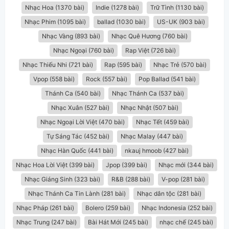
Nhạc Hoa (1370 bài)
Indie (1278 bài)
Trữ Tình (1130 bài)
Nhạc Phim (1095 bài)
ballad (1030 bài)
US-UK (903 bài)
Nhạc Vàng (893 bài)
Nhạc Quê Hương (760 bài)
Nhạc Ngoại (760 bài)
Rap Việt (726 bài)
Nhạc Thiếu Nhi (721 bài)
Rap (595 bài)
Nhạc Trẻ (570 bài)
Vpop (558 bài)
Rock (557 bài)
Pop Ballad (541 bài)
Thánh Ca (540 bài)
Nhạc Thánh Ca (537 bài)
Nhạc Xuân (527 bài)
Nhạc Nhật (507 bài)
Nhạc Ngoại Lời Việt (470 bài)
Nhạc Tết (459 bài)
Tự Sáng Tác (452 bài)
Nhạc Malay (447 bài)
Nhạc Hàn Quốc (441 bài)
nkauj hmoob (427 bài)
Nhạc Hoa Lời Việt (399 bài)
Jpop (399 bài)
Nhạc mới (344 bài)
Nhạc Giáng Sinh (323 bài)
R&B (288 bài)
V-pop (281 bài)
Nhạc Thánh Ca Tin Lành (281 bài)
Nhạc dân tộc (281 bài)
Nhạc Pháp (261 bài)
Bolero (259 bài)
Nhạc Indonesia (252 bài)
Nhạc Trung (247 bài)
Bài Hát Mới (245 bài)
nhạc chế (245 bài)