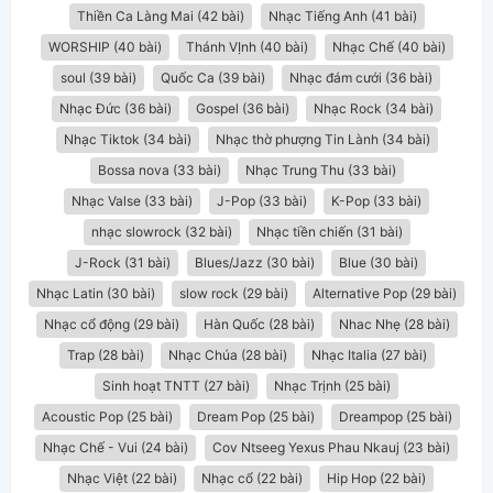
Thiền Ca Làng Mai (42 bài)
Nhạc Tiếng Anh (41 bài)
WORSHIP (40 bài)
Thánh VỊnh (40 bài)
Nhạc Chế (40 bài)
soul (39 bài)
Quốc Ca (39 bài)
Nhạc đám cưới (36 bài)
Nhạc Đức (36 bài)
Gospel (36 bài)
Nhạc Rock (34 bài)
Nhạc Tiktok (34 bài)
Nhạc thờ phượng Tin Lành (34 bài)
Bossa nova (33 bài)
Nhạc Trung Thu (33 bài)
Nhạc Valse (33 bài)
J-Pop (33 bài)
K-Pop (33 bài)
nhạc slowrock (32 bài)
Nhạc tiền chiến (31 bài)
J-Rock (31 bài)
Blues/Jazz (30 bài)
Blue (30 bài)
Nhạc Latin (30 bài)
slow rock (29 bài)
Alternative Pop (29 bài)
Nhạc cổ động (29 bài)
Hàn Quốc (28 bài)
Nhac Nhẹ (28 bài)
Trap (28 bài)
Nhạc Chúa (28 bài)
Nhạc Italia (27 bài)
Sinh hoạt TNTT (27 bài)
Nhạc Trịnh (25 bài)
Acoustic Pop (25 bài)
Dream Pop (25 bài)
Dreampop (25 bài)
Nhạc Chế - Vui (24 bài)
Cov Ntseeg Yexus Phau Nkauj (23 bài)
Nhạc Việt (22 bài)
Nhạc cổ (22 bài)
Hip Hop (22 bài)