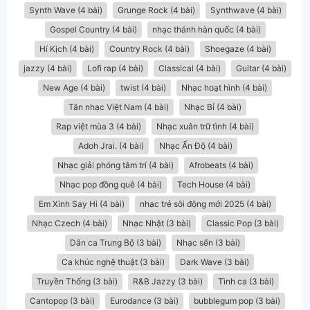
Synth Wave (4 bài)
Grunge Rock (4 bài)
Synthwave (4 bài)
Gospel Country (4 bài)
nhạc thánh hàn quốc (4 bài)
Hí Kịch (4 bài)
Country Rock (4 bài)
Shoegaze (4 bài)
jazzy (4 bài)
Lofi rap (4 bài)
Classical (4 bài)
Guitar (4 bài)
New Age (4 bài)
twist (4 bài)
Nhạc hoạt hình (4 bài)
Tân nhạc Việt Nam (4 bài)
Nhạc Bỉ (4 bài)
Rap việt mùa 3 (4 bài)
Nhạc xuân trữ tình (4 bài)
Adoh Jrai. (4 bài)
Nhạc Ấn Độ (4 bài)
Nhạc giải phóng tâm trí (4 bài)
Afrobeats (4 bài)
Nhạc pop đồng quê (4 bài)
Tech House (4 bài)
Em Xinh Say Hi (4 bài)
nhạc trẻ sôi động mới 2025 (4 bài)
Nhạc Czech (4 bài)
Nhạc Nhật (3 bài)
Classic Pop (3 bài)
Dân ca Trung Bộ (3 bài)
Nhạc sến (3 bài)
Ca khúc nghệ thuật (3 bài)
Dark Wave (3 bài)
Truyền Thống (3 bài)
R&B Jazzy (3 bài)
Tình ca (3 bài)
Cantopop (3 bài)
Eurodance (3 bài)
bubblegum pop (3 bài)