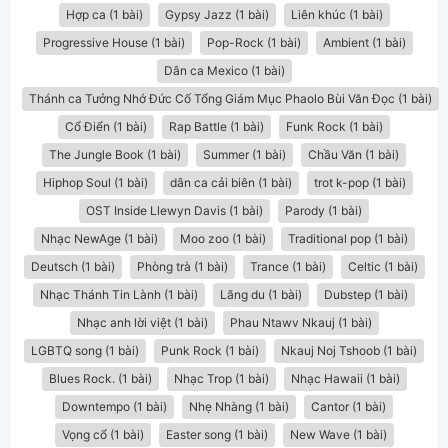
Hợp ca (1 bài)
Gypsy Jazz (1 bài)
Liên khúc (1 bài)
Progressive House (1 bài)
Pop-Rock (1 bài)
Ambient (1 bài)
Dân ca Mexico (1 bài)
Thánh ca Tưởng Nhớ Đức Cố Tổng Giám Mục Phaolo Bùi Văn Đọc (1 bài)
Cổ Điển (1 bài)
Rap Battle (1 bài)
Funk Rock (1 bài)
The Jungle Book (1 bài)
Summer (1 bài)
Chầu Văn (1 bài)
Hiphop Soul (1 bài)
dân ca cải biên (1 bài)
trot k-pop (1 bài)
OST Inside Llewyn Davis (1 bài)
Parody (1 bài)
Nhạc NewAge (1 bài)
Moo zoo (1 bài)
Traditional pop (1 bài)
Deutsch (1 bài)
Phòng trà (1 bài)
Trance (1 bài)
Celtic (1 bài)
Nhạc Thánh Tin Lành (1 bài)
Lãng du (1 bài)
Dubstep (1 bài)
Nhạc anh lời việt (1 bài)
Phau Ntawv Nkauj (1 bài)
LGBTQ song (1 bài)
Punk Rock (1 bài)
Nkauj Noj Tshoob (1 bài)
Blues Rock. (1 bài)
Nhạc Trop (1 bài)
Nhạc Hawaii (1 bài)
Downtempo (1 bài)
Nhẹ Nhàng (1 bài)
Cantor (1 bài)
Vọng cổ (1 bài)
Easter song (1 bài)
New Wave (1 bài)