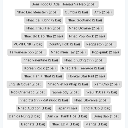
Bơni Hơơč Ơi Adai Hơmâu Na Nao (2 bài)
Nhạc Liechtenstein (2 bài)
Cumbia (2 bài)
Afro (2 bài)
Nhạc cải lương (2 bài)
Nhạc Scotland (2 bài)
Nhạc Triều Tiên (2 bài)
Nhạc Ukraine (2 bài)
Nhạc Bồ Đào Nha (2 bài)
Nhạc Pop Rock (2 bài)
POP/FUNK (2 bài)
Country Folk (2 bài)
Reggaeton (2 bài)
Taiwanese pop (2 bài)
Nhạc miền Tây (2 bài)
Pop-punk (2 bài)
nhạc valentine (2 bài)
Nhạc chương trình (2 bài)
Korean Rock (2 bài)
Nhạc Trẻ -TeenAge (2 bài)
Nhạc Hàn + Nhật (2 bài)
Honkai Star Rail (2 bài)
English Cover (2 bài)
Nhạc Việt lời Pháp (2 bài)
Xẩm Chợ (2 bài)
Pop Cinematic (2 bài)
rapmelody (2 bài)
nkauj 150zaj (2 bài)
nhạc trữ tình - đất nước (2 bài)
Nhạc Slovenia (2 bài)
Nhạc Audition (1 bài)
japan (1 bài)
Thơ Tự Do (1 bài)
Dân ca Nùng (1 bài)
Dân ca Thanh Hóa (1 bài)
Đồng dao (1 bài)
Bachata (1 bài)
Nhạc EDM (1 bài)
Manga (1 bài)