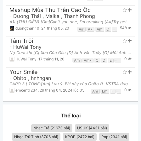
Mashup Mùa Thu Trên Cao Ốc
-
Dương Thái
,
Maika
,
Thanh Phong
A1: (THU ĐIÊN) [Dm]Can't you see, I'm breaking [A#]Try gettin' through this weekend [F]Hold my ha
548
duongthai110
,
24 tháng 05, 2025 lúc 04:47pm
A#
A7
Am
C
Dm
F
Tâm Trôi
-
HuWai Tony
Nụ Cười khi [C] Xưa Còn Đâu [D] Anh Vẫn Thấy [G] Mỗi Anh Nơi Này [Em] Chờ Đợi Bao [C] Lâu Để Th
0
HuWai Tony
,
17 tháng 11, 2022 lúc 11:10pm
Am
Am7
C
D
E
E7
Em
G
Your Smile
-
Obito
,
hnhngan
CAPO 3 | TONE:[Am] Lưu ý: Bài này của Obito ft. VSTRA được viết ở tone F#m Từng ngày, từng tháng
0
emkent1234
,
29 tháng 04, 2024 lúc 05:03pm
Am
Em
F
G
Thể loại
Nhạc Trẻ (21673 bài)
USUK (4431 bài)
Nhạc Trữ Tình (3706 bài)
KPOP (2472 bài)
Pop (2341 bài)