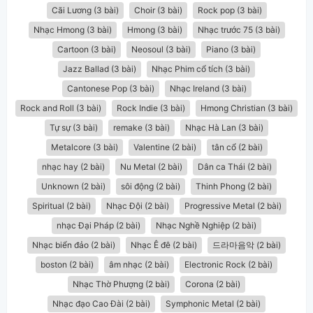
Cãi Lương (3 bài)
Choir (3 bài)
Rock pop (3 bài)
Nhạc Hmong (3 bài)
Hmong (3 bài)
Nhạc trước 75 (3 bài)
Cartoon (3 bài)
Neosoul (3 bài)
Piano (3 bài)
Jazz Ballad (3 bài)
Nhạc Phim cổ tích (3 bài)
Cantonese Pop (3 bài)
Nhạc Ireland (3 bài)
Rock and Roll (3 bài)
Rock Indie (3 bài)
Hmong Christian (3 bài)
Tự sự (3 bài)
remake (3 bài)
Nhạc Hà Lan (3 bài)
Metalcore (3 bài)
Valentine (2 bài)
tân cổ (2 bài)
nhạc hay (2 bài)
Nu Metal (2 bài)
Dân ca Thái (2 bài)
Unknown (2 bài)
sôi động (2 bài)
Thinh Phong (2 bài)
Spiritual (2 bài)
Nhạc Đội (2 bài)
Progressive Metal (2 bài)
nhạc Đại Pháp (2 bài)
Nhạc Nghề Nghiệp (2 bài)
Nhạc biển đảo (2 bài)
Nhạc Ê đê (2 bài)
드라마음악 (2 bài)
boston (2 bài)
âm nhạc (2 bài)
Electronic Rock (2 bài)
Nhạc Thờ Phượng (2 bài)
Corona (2 bài)
Nhạc đạo Cao Đài (2 bài)
Symphonic Metal (2 bài)