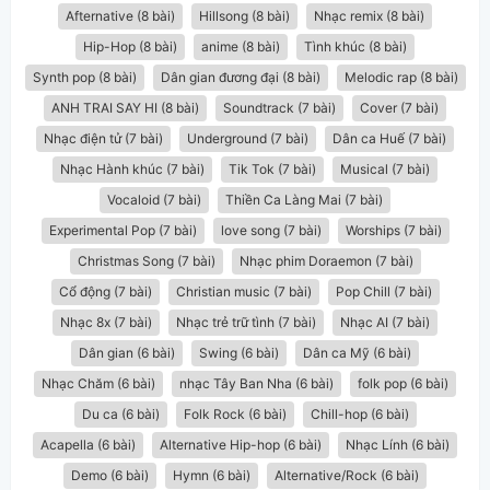
Afternative (8 bài)
Hillsong (8 bài)
Nhạc remix (8 bài)
Hip-Hop (8 bài)
anime (8 bài)
Tình khúc (8 bài)
Synth pop (8 bài)
Dân gian đương đại (8 bài)
Melodic rap (8 bài)
ANH TRAI SAY HI (8 bài)
Soundtrack (7 bài)
Cover (7 bài)
Nhạc điện tử (7 bài)
Underground (7 bài)
Dân ca Huế (7 bài)
Nhạc Hành khúc (7 bài)
Tik Tok (7 bài)
Musical (7 bài)
Vocaloid (7 bài)
Thiền Ca Làng Mai (7 bài)
Experimental Pop (7 bài)
love song (7 bài)
Worships (7 bài)
Christmas Song (7 bài)
Nhạc phim Doraemon (7 bài)
Cổ động (7 bài)
Christian music (7 bài)
Pop Chill (7 bài)
Nhạc 8x (7 bài)
Nhạc trẻ trữ tình (7 bài)
Nhạc AI (7 bài)
Dân gian (6 bài)
Swing (6 bài)
Dân ca Mỹ (6 bài)
Nhạc Chăm (6 bài)
nhạc Tây Ban Nha (6 bài)
folk pop (6 bài)
Du ca (6 bài)
Folk Rock (6 bài)
Chill-hop (6 bài)
Acapella (6 bài)
Alternative Hip-hop (6 bài)
Nhạc Lính (6 bài)
Demo (6 bài)
Hymn (6 bài)
Alternative/Rock (6 bài)