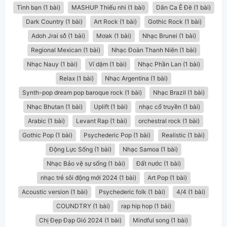
Tình bạn (1 bài)
MASHUP Thiếu nhi (1 bài)
Dân Ca Ê Đê (1 bài)
Dark Country (1 bài)
Art Rock (1 bài)
Gothic Rock (1 bài)
Adoh Jrai sô̆ (1 bài)
Mơak (1 bài)
Nhạc Brunei (1 bài)
Regional Mexican (1 bài)
Nhạc Đoàn Thanh Niên (1 bài)
Nhạc Nauy (1 bài)
Ví dặm (1 bài)
Nhạc Phần Lan (1 bài)
Relax (1 bài)
Nhạc Argentina (1 bài)
Synth-pop dream pop baroque rock (1 bài)
Nhạc Brazil (1 bài)
Nhạc Bhutan (1 bài)
Uplift (1 bài)
nhạc cổ truyền (1 bài)
Arabic (1 bài)
Levant Rap (1 bài)
orchestral rock (1 bài)
Gothic Pop (1 bài)
Psychederic Pop (1 bài)
Realistic (1 bài)
Động Lực Sống (1 bài)
Nhạc Samoa (1 bài)
Nhạc Bảo vệ sự sống (1 bài)
Đất nước (1 bài)
nhạc trẻ sôi động mới 2024 (1 bài)
Art Pop (1 bài)
Acoustic version (1 bài)
Psychederic folk (1 bài)
4/4 (1 bài)
COUNDTRY (1 bài)
rap hip hop (1 bài)
Chị Đẹp Đạp Gió 2024 (1 bài)
Mindful song (1 bài)