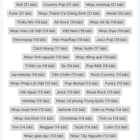
N/A (21 bài)
Country Pop (21 bài)
Nhạc mashup (21 bài)
Funk (21 bài)
Nhạc Thánh Ca Giáng Sinh (21 bài)
Metal (20 bài)
Thiếu Nhi (19 bài)
Alt Rock (19 bài)
Nhạc trẻ 9x (19 bài)
Nhạc Hàn Lời Việt (19 bài)
Việt Nam (18 bài)
Nhạc Đạo (18 bài)
Electropop (18 bài)
Hip-Hop/Rap (18 bài)
Jazz Pop (18 bài)
Cách Mạng (17 bài)
Nhạc buồn (17 bài)
Nhạc tình nguyện (16 bài)
Nhạc đồng quê (16 bài)
THiền ca (16 bài)
9x (16 bài)
Pop R&B (16 bài)
rap melody (16 bài)
Tiền Chiến (15 bài)
Rock Country (15 bài)
Nhạc Pháp Lời Việt (15 bài)
Pop-Ballad (15 bài)
Funky (15 bài)
Hải ngoại (15 bài)
jrock (15 bài)
Blues Rock (15 bài)
Holiday (15 bài)
Nhạc cổ phong Trung Quốc (15 bài)
Nhạc hoạt hình (15 bài)
ballade (14 bài)
Dân ca Pháp (14 bài)
Nhạc Gia Đình (14 bài)
Christmas (14 bài)
Tình ca (14 bài)
Fox (14 bài)
Reggae (14 bài)
Taizé (14 bài)
Latin (13 bài)
Nhạc giáo dục (13 bài)
Nhạc Tây Nguyên (13 bài)