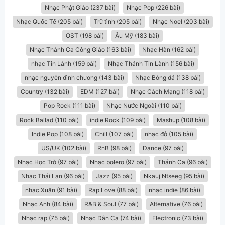
Nhạc Phật Giáo (237 bài)
Nhạc Pop (226 bài)
Nhạc Quốc Tế (205 bài)
Trữ tình (205 bài)
Nhạc Noel (203 bài)
OST (198 bài)
Âu Mỹ (183 bài)
Nhạc Thánh Ca Công Giáo (163 bài)
Nhạc Hàn (162 bài)
nhạc Tin Lành (159 bài)
Nhạc Thánh Tin Lành (156 bài)
nhạc nguyễn đình chương (143 bài)
Nhạc Bóng đá (138 bài)
Country (132 bài)
EDM (127 bài)
Nhạc Cách Mạng (118 bài)
Pop Rock (111 bài)
Nhạc Nước Ngoài (110 bài)
Rock Ballad (110 bài)
indie Rock (109 bài)
Mashup (108 bài)
Indie Pop (108 bài)
Chill (107 bài)
nhạc đỏ (105 bài)
US/UK (102 bài)
RnB (98 bài)
Dance (97 bài)
Nhạc Học Trò (97 bài)
Nhạc bolero (97 bài)
Thánh Ca (96 bài)
Nhạc Thái Lan (96 bài)
Jazz (95 bài)
Nkauj Ntseeg (95 bài)
nhạc Xuân (91 bài)
Rap Love (88 bài)
nhạc indie (86 bài)
Nhạc Anh (84 bài)
R&B & Soul (77 bài)
Alternative (76 bài)
Nhạc rap (75 bài)
Nhạc Dân Ca (74 bài)
Electronic (73 bài)