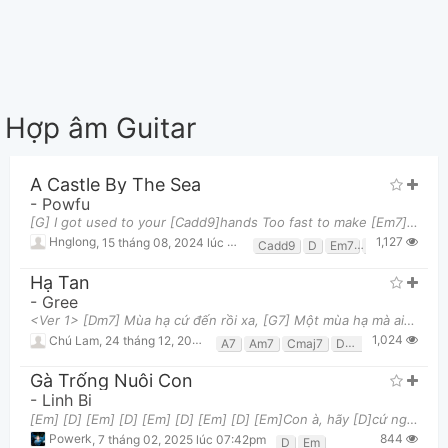
Hợp âm Guitar
A Castle By The Sea
-
Powfu
[G] I got used to your [Cadd9]hands Too fast to make [Em7]a plan Didn't think while jumping [D]T
1,127
Hnglong
,
15 tháng 08, 2024 lúc 01:28pm
Cadd9
D
Em7
G
Hạ Tan
-
Gree
<Ver 1> [Dm7] Mùa hạ cứ đến rồi xa, [G7] Một mùa hạ mà ai lướt [Cmaj7] qua, một mùa hạ chỉ riêng
1,024
Chú Lam
,
24 tháng 12, 2024 lúc 08:08pm
A7
Am7
Cmaj7
Dm7
E7
G7
Gà Trống Nuôi Con
-
Linh Bi
[Em] [D] [Em] [D] [Em] [D] [Em] [D] [Em]Con à, hãy [D]cứ ngủ yên giấc. Cha chỉ cần duy nhất m
844
Powerk
,
7 tháng 02, 2025 lúc 07:42pm
D
Em