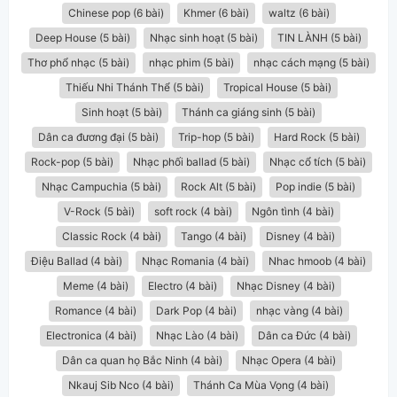
Chinese pop (6 bài)
Khmer (6 bài)
waltz (6 bài)
Deep House (5 bài)
Nhạc sinh hoạt (5 bài)
TIN LÀNH (5 bài)
Thơ phổ nhạc (5 bài)
nhạc phim (5 bài)
nhạc cách mạng (5 bài)
Thiếu Nhi Thánh Thể (5 bài)
Tropical House (5 bài)
Sinh hoạt (5 bài)
Thánh ca giáng sinh (5 bài)
Dân ca đương đại (5 bài)
Trip-hop (5 bài)
Hard Rock (5 bài)
Rock-pop (5 bài)
Nhạc phối ballad (5 bài)
Nhạc cổ tích (5 bài)
Nhạc Campuchia (5 bài)
Rock Alt (5 bài)
Pop indie (5 bài)
V-Rock (5 bài)
soft rock (4 bài)
Ngôn tình (4 bài)
Classic Rock (4 bài)
Tango (4 bài)
Disney (4 bài)
Điệu Ballad (4 bài)
Nhạc Romania (4 bài)
Nhac hmoob (4 bài)
Meme (4 bài)
Electro (4 bài)
Nhạc Disney (4 bài)
Romance (4 bài)
Dark Pop (4 bài)
nhạc vàng (4 bài)
Electronica (4 bài)
Nhạc Lào (4 bài)
Dân ca Đức (4 bài)
Dân ca quan họ Bắc Ninh (4 bài)
Nhạc Opera (4 bài)
Nkauj Sib Nco (4 bài)
Thánh Ca Mùa Vọng (4 bài)