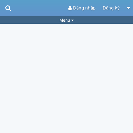
Đăng nhập
Đăng ký
Menu
Bài hát
Guitar Tabs
Playlist
Hợp âm
Điệu bài hát
Thể loại
Tìm theo hợp âm
Tải ứng dụng
Yêu cầu hợp âm
Thành Viên
Khóa học
Quản lý
62
Tắt quảng cáo