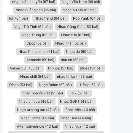
nhạc luân chuyển (67 bài)
Nhạc Việt Nam (66 bài)
Nhạc quảng cáo (65 bài)
Nhạc Âu Mỹ (65 bài)
lofi (64 bài)
Nhạc trend (64 bài)
Pop Punk (64 bài)
Nhạc Trữ Tình (64 bài)
Nhạc Công Giáo (63 bài)
Nhạc Trung (63 bài)
Nhạc xưa (62 bài)
Cpop (62 bài)
Nhạc Thái (62 bài)
Nhạc Philippines (61 bài)
Nhạc đỏ (60 bài)
Acoustic (59 bài)
dân ca (58 bài)
Anime OST (58 bài)
Hiphop (57 bài)
Blues (54 bài)
Nhạc chill (54 bài)
nhạc tin lành (53 bài)
Disco (53 bài)
Nhạc Balan (53 bài)
H-Pop (52 bài)
nhạc hoa lời việt (51 bài)
Folk (51 bài)
Nhạc tình ca (49 bài)
Nhạc GĐPT (48 bài)
Nhạc tự sáng tác (47 bài)
Rock Việt (46 bài)
Nhạc Game (46 bài)
Nhạc Hoa (44 bài)
Alternative/Indie (43 bài)
Nhạc Nga (42 bài)