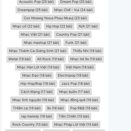
Acoustic Pop (25 bài)
Dream Pop (25 bài)
Dreampop (25 bài)
Nhạc Chế - Vui (24 bài)
Cov Ntseeg Yexus Phau Nkauj (23 bài)
Nhạc cổ (22 bài)
Hip Hop (22 bài)
N/A (21 bài)
Nhạc Việt (21 bài)
Country Pop (21 bài)
Nhạc mashup (21 bài)
Funk (21 bài)
Nhạc Thánh Ca Giáng Sinh (21 bài)
Thiếu Nhi (19 bài)
Metal (19 bài)
Alt Rock (19 bài)
Nhạc trẻ 9x (19 bài)
Nhạc Hàn Lời Việt (19 bài)
Việt Nam (18 bài)
Nhạc Đạo (18 bài)
Electropop (18 bài)
Hip-Hop/Rap (18 bài)
Jazz Pop (18 bài)
Cách Mạng (17 bài)
Nhạc buồn (17 bài)
Nhạc tình nguyện (16 bài)
Nhạc đồng quê (16 bài)
THiền ca (16 bài)
9x (16 bài)
Pop R&B (16 bài)
rap melody (16 bài)
Tiền Chiến (15 bài)
Rock Country (15 bài)
Nhạc Pháp Lời Việt (15 bài)