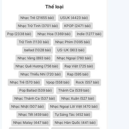
Thể loại
Nhạc Trẻ (21655 bài)
USUK (4423 bài)
Nhạc Trữ Tình (3701 bài)
KPOP (2471 bài)
Pop (2338 bài)
Nhạc Hoa (1369 bài)
Indie (1277 bài)
Trữ Tình (1130 bài)
Nhạc Phim (1095 bài)
ballad (1028 bài)
US-UK (903 bài)
Nhạc Vàng (893 bài)
Nhạc Ngoại (760 bài)
Nhạc Quê Hương (756 bài)
Rap Việt (725 bài)
Nhạc Thiếu Nhi (720 bài)
Rap (595 bài)
Nhạc Trẻ (570 bài)
Vpop (558 bài)
Rock (557 bài)
Pop Ballad (539 bài)
Thánh Ca (539 bài)
Nhạc Thánh Ca (537 bài)
Nhạc Xuân (527 bài)
Nhạc Nhật (507 bài)
Nhạc Ngoại Lời Việt (470 bài)
Nhạc Tết (459 bài)
Tự Sáng Tác (452 bài)
Nhạc Malay (447 bài)
Nhạc Hàn Quốc (441 bài)