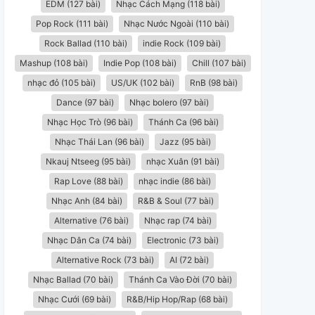
EDM (127 bài)
Nhạc Cách Mạng (118 bài)
Pop Rock (111 bài)
Nhạc Nước Ngoài (110 bài)
Rock Ballad (110 bài)
indie Rock (109 bài)
Mashup (108 bài)
Indie Pop (108 bài)
Chill (107 bài)
nhạc đỏ (105 bài)
US/UK (102 bài)
RnB (98 bài)
Dance (97 bài)
Nhạc bolero (97 bài)
Nhạc Học Trò (96 bài)
Thánh Ca (96 bài)
Nhạc Thái Lan (96 bài)
Jazz (95 bài)
Nkauj Ntseeg (95 bài)
nhạc Xuân (91 bài)
Rap Love (88 bài)
nhạc indie (86 bài)
Nhạc Anh (84 bài)
R&B & Soul (77 bài)
Alternative (76 bài)
Nhạc rap (74 bài)
Nhạc Dân Ca (74 bài)
Electronic (73 bài)
Alternative Rock (73 bài)
AI (72 bài)
Nhạc Ballad (70 bài)
Thánh Ca Vào Đời (70 bài)
Nhạc Cưới (69 bài)
R&B/Hip Hop/Rap (68 bài)