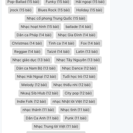
Pop-Ballad (15 bài)
Funky (15 bài)
Hải ngoại (15 bài)
jrock (15 bài)
Blues Rock (15 bài)
Holiday (15 bài)
Nhạc cổ phong Trung Quốc (15 bài)
Nhạc hoạt hình (15 bài)
ballade (14 bài)
Dân ca Pháp (14 bài)
Nhạc Gia Đình (14 bài)
Christmas (14 bài)
Tình ca (14 bài)
Fox (14 bài)
Reggae (14 bài)
Taizé (14 bài)
Latin (13 bài)
Nhạc giáo dục (13 bài)
Nhạc Tây Nguyên (13 bài)
Dân ca Nam Bộ (13 bài)
Nhạc Dance (12 bài)
Nhạc Hải Ngoại (12 bài)
Tuổi học trò (12 bài)
Melody (12 bài)
Nhạc thiếu nhi (12 bài)
Nkauj Sib Hlub (12 bài)
City pop (12 bài)
Indie Folk (12 bài)
nhạc Nhật lời VIệt (12 bài)
nhạc thánh (11 bài)
Nhạc tình (11 bài)
Dân Ca Anh (11 bài)
Punk (11 bài)
Nhạc Trung lời Việt (11 bài)