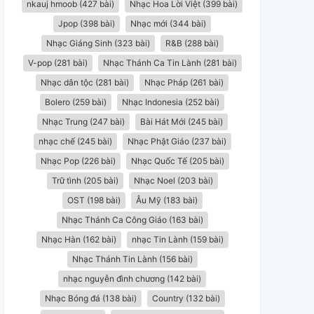
nkauj hmoob (427 bài)
Nhạc Hoa Lời Việt (399 bài)
Jpop (398 bài)
Nhạc mới (344 bài)
Nhạc Giáng Sinh (323 bài)
R&B (288 bài)
V-pop (281 bài)
Nhạc Thánh Ca Tin Lành (281 bài)
Nhạc dân tộc (281 bài)
Nhạc Pháp (261 bài)
Bolero (259 bài)
Nhạc Indonesia (252 bài)
Nhạc Trung (247 bài)
Bài Hát Mới (245 bài)
nhạc chế (245 bài)
Nhạc Phật Giáo (237 bài)
Nhạc Pop (226 bài)
Nhạc Quốc Tế (205 bài)
Trữ tình (205 bài)
Nhạc Noel (203 bài)
OST (198 bài)
Âu Mỹ (183 bài)
Nhạc Thánh Ca Công Giáo (163 bài)
Nhạc Hàn (162 bài)
nhạc Tin Lành (159 bài)
Nhạc Thánh Tin Lành (156 bài)
nhạc nguyễn đình chương (142 bài)
Nhạc Bóng đá (138 bài)
Country (132 bài)