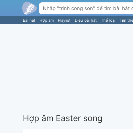
Bài hát
Hợp âm
Playlist
Điệu bài hát
Thể loại
Tìm th
Hợp âm Easter song