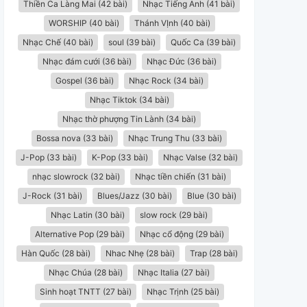
Thiền Ca Làng Mai (42 bài)
Nhạc Tiếng Anh (41 bài)
WORSHIP (40 bài)
Thánh VỊnh (40 bài)
Nhạc Chế (40 bài)
soul (39 bài)
Quốc Ca (39 bài)
Nhạc đám cưới (36 bài)
Nhạc Đức (36 bài)
Gospel (36 bài)
Nhạc Rock (34 bài)
Nhạc Tiktok (34 bài)
Nhạc thờ phượng Tin Lành (34 bài)
Bossa nova (33 bài)
Nhạc Trung Thu (33 bài)
J-Pop (33 bài)
K-Pop (33 bài)
Nhạc Valse (32 bài)
nhạc slowrock (32 bài)
Nhạc tiền chiến (31 bài)
J-Rock (31 bài)
Blues/Jazz (30 bài)
Blue (30 bài)
Nhạc Latin (30 bài)
slow rock (29 bài)
Alternative Pop (29 bài)
Nhạc cổ động (29 bài)
Hàn Quốc (28 bài)
Nhac Nhẹ (28 bài)
Trap (28 bài)
Nhạc Chúa (28 bài)
Nhạc Italia (27 bài)
Sinh hoạt TNTT (27 bài)
Nhạc Trịnh (25 bài)