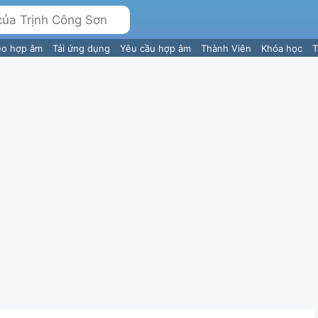
eo hợp âm
Tải ứng dụng
Yêu cầu hợp âm
Thành Viên
Khóa học
T