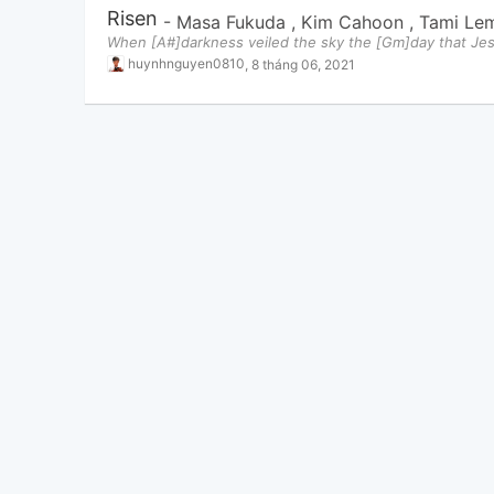
Risen
-
Masa Fukuda
,
Kim Cahoon
,
Tami Le
When [A#]darkness veiled the sky the [Gm]day that Jes
huynhnguyen0810
,
8 tháng 06, 2021