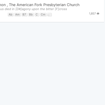
mon
,
The American Fork Presbyterian Church
us died in [D#]agony upon the bitter [F]cross
1,857
Ab
Am
B7
Bb
C
Cm
D
D7
Eb
Em
F
Fm
G
G/b
Gm