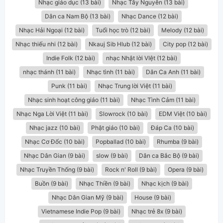
Nhạc giáo dục (13 bài)
Nhạc Tây Nguyên (13 bài)
Dân ca Nam Bộ (13 bài)
Nhạc Dance (12 bài)
Nhạc Hải Ngoại (12 bài)
Tuổi học trò (12 bài)
Melody (12 bài)
Nhạc thiếu nhi (12 bài)
Nkauj Sib Hlub (12 bài)
City pop (12 bài)
Indie Folk (12 bài)
nhạc Nhật lời VIệt (12 bài)
nhạc thánh (11 bài)
Nhạc tình (11 bài)
Dân Ca Anh (11 bài)
Punk (11 bài)
Nhạc Trung lời Việt (11 bài)
Nhạc sinh hoạt công giáo (11 bài)
Nhạc Tình Cảm (11 bài)
Nhạc Nga Lời Việt (11 bài)
Slowrock (10 bài)
EDM Việt (10 bài)
Nhạc jazz (10 bài)
Phật giáo (10 bài)
Đáp Ca (10 bài)
Nhạc Cơ Đốc (10 bài)
Popballad (10 bài)
Rhumba (9 bài)
Nhạc Dân Gian (9 bài)
slow (9 bài)
Dân ca Bắc Bộ (9 bài)
Nhạc Truyền Thống (9 bài)
Rock n' Roll (9 bài)
Opera (9 bài)
Buồn (9 bài)
Nhạc Thiền (9 bài)
Nhạc kịch (9 bài)
Nhạc Dân Gian Mỹ (9 bài)
House (9 bài)
Vietnamese Indie Pop (9 bài)
Nhạc trẻ 8x (9 bài)