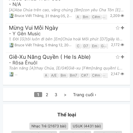
-
N/A
[A]Aba Chúa trên cao, vâng chúng [Bm]con yêu Cha Tôn [E]cao danh Cha trên cả thế [A]gian [E] Nguy
2,209
Bruce Viết Thắng
,
31 tháng 05, 2023 lúc 05:25pm
A
Bm
C#m
D
E
Mừng Vui Mỗi Ngày
-
Y Gên Music
1. Đời [G]tôi luôn đi bên [Em]Chúa hoài Mỗi phút [D7]giây lòng tôi vui [G]mừng Đời tôi luôn đi bê
2,172
Bruce Viết Thắng
,
5 tháng 12, 2023 lúc 11:16pm
C
D7
Em
G
G/b
Giê-Xu Năng Quyền ( He Is Able)
-
Rôsa Ênuôl
Toàn năng [A]thay Chúa, [E/G#]Giê-xu [F#m]năng quyền! Luôn nâng [D]đỡ, dẫn dắt, giúp [Bm]sức con ng
2,147
Bruce Viết Thắng
,
14 tháng 02, 2023 lúc 10:40pm
A
A/E
Bm
Bm7
C#7
C#m
D
Dm
E
E/G
1
2
3
>
Trang cuối ›
Thể loại
Nhạc Trẻ (21673 bài)
USUK (4431 bài)