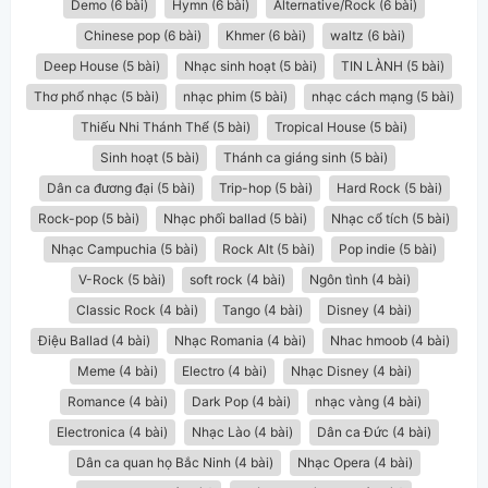
Demo (6 bài)
Hymn (6 bài)
Alternative/Rock (6 bài)
Chinese pop (6 bài)
Khmer (6 bài)
waltz (6 bài)
Deep House (5 bài)
Nhạc sinh hoạt (5 bài)
TIN LÀNH (5 bài)
Thơ phổ nhạc (5 bài)
nhạc phim (5 bài)
nhạc cách mạng (5 bài)
Thiếu Nhi Thánh Thể (5 bài)
Tropical House (5 bài)
Sinh hoạt (5 bài)
Thánh ca giáng sinh (5 bài)
Dân ca đương đại (5 bài)
Trip-hop (5 bài)
Hard Rock (5 bài)
Rock-pop (5 bài)
Nhạc phối ballad (5 bài)
Nhạc cổ tích (5 bài)
Nhạc Campuchia (5 bài)
Rock Alt (5 bài)
Pop indie (5 bài)
V-Rock (5 bài)
soft rock (4 bài)
Ngôn tình (4 bài)
Classic Rock (4 bài)
Tango (4 bài)
Disney (4 bài)
Điệu Ballad (4 bài)
Nhạc Romania (4 bài)
Nhac hmoob (4 bài)
Meme (4 bài)
Electro (4 bài)
Nhạc Disney (4 bài)
Romance (4 bài)
Dark Pop (4 bài)
nhạc vàng (4 bài)
Electronica (4 bài)
Nhạc Lào (4 bài)
Dân ca Đức (4 bài)
Dân ca quan họ Bắc Ninh (4 bài)
Nhạc Opera (4 bài)