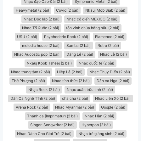
Nhạc đạo Cao Đài (2 bài)
Symphonic Metal (2 bài)
Heavymetal (2 bài)
Covid (2 bài)
Nkauj Mob Siab (2 bài)
Nhạc Độc lập (2 bài)
Nhạc cổ điển MEXICO (2 bài)
Nhạc Tổ Quốc (2 bài)
tôn vinh chúa hằng hữu (2 bài)
USU (2 bài)
Psychederic Rock (2 bài)
Flamenco (2 bài)
melodic house (2 bài)
Samba (2 bài)
Retro (2 bài)
Nhạc Aucostic pop (2 bài)
Dâng Lễ (2 bài)
Nhạc Lễ (2 bài)
Nkauj Koob Tsheej (2 bài)
Nhạc quốc tế (2 bài)
Nhạc trung tâm (2 bài)
Hiệp Lễ (2 bài)
Nhạc Thụy Điển (2 bài)
Thờ Phượng (2 bài)
Nhạc tỉnh thức (2 bài)
Dân ca Nga (2 bài)
Nhạc Rock (2 bài)
Nhạc xuân trữu tình (2 bài)
Dân Ca Nghệ Tĩnh (2 bài)
cha cha (2 bài)
Nhạc Liên Xô (2 bài)
Arena Rock (2 bài)
Nhạc Myanmar (2 bài)
Gosple (2 bài)
Thánh ca (Imprimatur) (2 bài)
Nhạc Hàn (2 bài)
Singer-Songwriter (2 bài)
Hyperpop (2 bài)
Nhạc Dành Cho Giới Trẻ (2 bài)
Nhạc trẻ giáng sinh (2 bài)