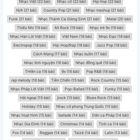
Nhạc Việt (22 bài)
Nhạc cổ (22 bài)
Hip Hop (22 bài)
N/A (21 bài)
Country Pop (21 bài)
Nhạc mashup (21 bài)
Funk (21 bài)
Nhạc Thánh Ca Giáng Sinh (21 bài)
Metal (20 bài)
Thiếu Nhi (19 bài)
Alt Rock (19 bài)
Nhạc trẻ 9x (19 bài)
Nhạc Hàn Lời Việt (19 bài)
Việt Nam (18 bài)
Nhạc Đạo (18 bài)
Electropop (18 bài)
Hip-Hop/Rap (18 bài)
Jazz Pop (18 bài)
Cách Mạng (17 bài)
Nhạc buồn (17 bài)
Nhạc tình nguyện (16 bài)
Nhạc đồng quê (16 bài)
THiền ca (16 bài)
9x (16 bài)
Pop R&B (16 bài)
rap melody (16 bài)
Tiền Chiến (15 bài)
Rock Country (15 bài)
Nhạc Pháp Lời Việt (15 bài)
Pop-Ballad (15 bài)
Funky (15 bài)
Hải ngoại (15 bài)
jrock (15 bài)
Blues Rock (15 bài)
Holiday (15 bài)
Nhạc cổ phong Trung Quốc (15 bài)
Nhạc hoạt hình (15 bài)
ballade (14 bài)
Dân ca Pháp (14 bài)
Nhạc Gia Đình (14 bài)
Christmas (14 bài)
Tình ca (14 bài)
Fox (14 bài)
Reggae (14 bài)
Taizé (14 bài)
Latin (13 bài)