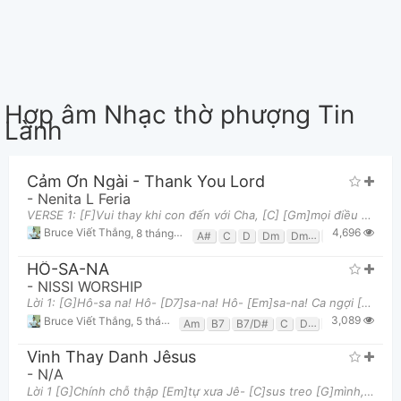
Hợp âm Nhạc thờ phượng Tin
Lành
Cảm Ơn Ngài - Thank You Lord
-
Nenita L Feria
VERSE 1: [F]Vui thay khi con đến với Cha, [C] [Gm]mọi điều từ lòng con chỉ [Dm7]mong thưa cùn
4,696
Bruce Viết Thắng
,
8 tháng 06, 2022 lúc 10:33pm
A#
C
D
Dm
Dm7
F
G
Gm
HÔ-SA-NA
-
NISSI WORSHIP
Lời 1: [G]Hô-sa na! Hô- [D7]sa-na! Hô- [Em]sa-na! Ca ngợi [C]Vua hiển [D7]vinh Hô- [G]sa-na! Hô-
3,089
Bruce Viết Thắng
,
5 tháng 08, 2024 lúc 11:31pm
Am
B7
B7/D#
C
D7
Em
G
Gsus
Vinh Thay Danh Jêsus
-
N/A
Lời 1 [G]Chính chỗ thập [Em]tự xưa Jê- [C]sus treo [G]mình, [G]Nay tôi xin Chúa xóa muôn [Em]tội