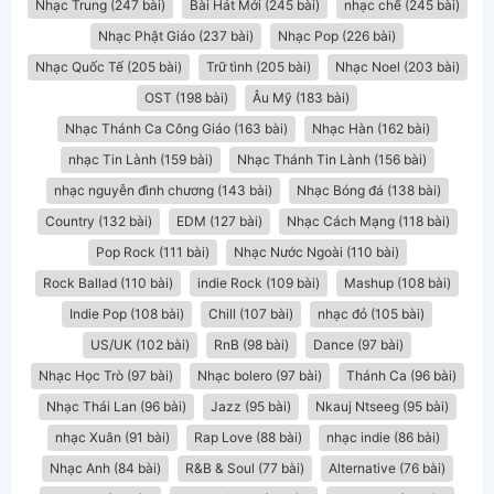
Nhạc Trung (247 bài)
Bài Hát Mới (245 bài)
nhạc chế (245 bài)
Nhạc Phật Giáo (237 bài)
Nhạc Pop (226 bài)
Nhạc Quốc Tế (205 bài)
Trữ tình (205 bài)
Nhạc Noel (203 bài)
OST (198 bài)
Âu Mỹ (183 bài)
Nhạc Thánh Ca Công Giáo (163 bài)
Nhạc Hàn (162 bài)
nhạc Tin Lành (159 bài)
Nhạc Thánh Tin Lành (156 bài)
nhạc nguyễn đình chương (143 bài)
Nhạc Bóng đá (138 bài)
Country (132 bài)
EDM (127 bài)
Nhạc Cách Mạng (118 bài)
Pop Rock (111 bài)
Nhạc Nước Ngoài (110 bài)
Rock Ballad (110 bài)
indie Rock (109 bài)
Mashup (108 bài)
Indie Pop (108 bài)
Chill (107 bài)
nhạc đỏ (105 bài)
US/UK (102 bài)
RnB (98 bài)
Dance (97 bài)
Nhạc Học Trò (97 bài)
Nhạc bolero (97 bài)
Thánh Ca (96 bài)
Nhạc Thái Lan (96 bài)
Jazz (95 bài)
Nkauj Ntseeg (95 bài)
nhạc Xuân (91 bài)
Rap Love (88 bài)
nhạc indie (86 bài)
Nhạc Anh (84 bài)
R&B & Soul (77 bài)
Alternative (76 bài)