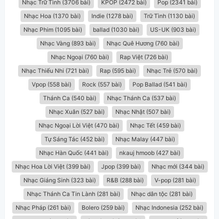
Nhạc Trữ Tình (3706 bài)
KPOP (2472 bài)
Pop (2341 bài)
Nhạc Hoa (1370 bài)
Indie (1278 bài)
Trữ Tình (1130 bài)
Nhạc Phim (1095 bài)
ballad (1030 bài)
US-UK (903 bài)
Nhạc Vàng (893 bài)
Nhạc Quê Hương (760 bài)
Nhạc Ngoại (760 bài)
Rap Việt (726 bài)
Nhạc Thiếu Nhi (721 bài)
Rap (595 bài)
Nhạc Trẻ (570 bài)
Vpop (558 bài)
Rock (557 bài)
Pop Ballad (541 bài)
Thánh Ca (540 bài)
Nhạc Thánh Ca (537 bài)
Nhạc Xuân (527 bài)
Nhạc Nhật (507 bài)
Nhạc Ngoại Lời Việt (470 bài)
Nhạc Tết (459 bài)
Tự Sáng Tác (452 bài)
Nhạc Malay (447 bài)
Nhạc Hàn Quốc (441 bài)
nkauj hmoob (427 bài)
Nhạc Hoa Lời Việt (399 bài)
Jpop (399 bài)
Nhạc mới (344 bài)
Nhạc Giáng Sinh (323 bài)
R&B (288 bài)
V-pop (281 bài)
Nhạc Thánh Ca Tin Lành (281 bài)
Nhạc dân tộc (281 bài)
Nhạc Pháp (261 bài)
Bolero (259 bài)
Nhạc Indonesia (252 bài)