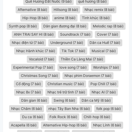
Quê Hương Đất Nước (9 bài)
quê hương (8 bài)
Afternative (8 bài)
Hillsong (8 bài)
Nhạc remix (8 bài)
Hip-Hop (8 bài)
anime (8 bài)
Tình khúc (8 bài)
Synth pop (8 bài)
Dân gian đương đại (8 bài)
Melodic rap (8 bài)
ANH TRAI SAY HI (8 bài)
Soundtrack (7 bài)
Cover (7 bài)
Nhạc điện tử (7 bài)
Underground (7 bài)
Dân ca Huế (7 bài)
Nhạc Hành khúc (7 bài)
Tik Tok (7 bài)
Musical (7 bài)
Vocaloid (7 bài)
Thiền Ca Làng Mai (7 bài)
Experimental Pop (7 bài)
love song (7 bài)
Worships (7 bài)
Christmas Song (7 bài)
Nhạc phim Doraemon (7 bài)
Cổ động (7 bài)
Christian music (7 bài)
Pop Chill (7 bài)
Nhạc 8x (7 bài)
Nhạc trẻ trữ tình (7 bài)
Nhạc AI (7 bài)
Dân gian (6 bài)
Swing (6 bài)
Dân ca Mỹ (6 bài)
Nhạc Chăm (6 bài)
nhạc Tây Ban Nha (6 bài)
folk pop (6 bài)
Du ca (6 bài)
Folk Rock (6 bài)
Chill-hop (6 bài)
Acapella (6 bài)
Alternative Hip-hop (6 bài)
Nhạc Lính (6 bài)