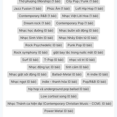
Thờ phượng (Worship) (1 bài)
City Pop / Funk (1 bài)
Jazz Fusion (1 bài)
Phúc Âm (1 bài)
Lofi Hip Hop (1 bài)
Contemporary R&B (1 bài)
Nhạc Việt Lời Hoa (1 bài)
Dream rock (1 bài)
Contemporary Pop (1 bài)
Nhạc học đường (0 bài)
Nhạc buồn sôi động (0 bài)
Nhạc Sinh Viên (0 bài)
Nhạc Nhảy Điện tử (0 bài)
Rock Psychedelic (0 bài)
Punk Pop (0 bài)
Rock symphony (0 bài)
giật bay lắc trong nước mắt (0 bài)
Surf (0 bài)
T-Pop (0 bài)
nhạc vô tri (0 bài)
Nhạc động lực (0 bài)
tình cảm (0 bài)
Nhạc giật sôi động (0 bài)
Ballad-Metal (0 bài)
K-indie (0 bài)
Nhạc ngọt (0 bài)
indie - thanh hóa (0 bài)
Pop/R&B (0 bài)
hip hop và underground pop ballad (0 bài)
Low cortisol song (0 bài)
Nhạc Thánh ca hiện đại (Contemporary Christian Music - CCM). (0 bài)
Power Metal (0 bài)