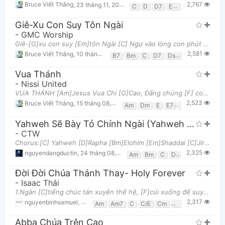
2,767
Bruce Viết Thắng
,
23 tháng 11, 2023 lúc 04:15pm
C
D
D7
Em
G
Giê-Xu Con Suy Tôn Ngài
-
GMC Worship
Giê-[G]xu con suy [Em]tôn Ngài [C] Ngự vào lòng con phút [G]này. Hiện hữu [Em]giữa chính nơi [Bm]c
2,581
Bruce Viết Thắng
,
10 tháng 01, 2023 lúc 02:38pm
B7
Bm
C
D7
Dsus4
Em
G
Vua Thánh
-
Nissi United
VUA THÁNH [Am]Jesus Vua Chí [G]Cao, Đấng chúng [F] con tôn thờ muôn [Am]đời. [Am]Vì người Ngài chế
2,523
Bruce Viết Thắng
,
15 tháng 08, 2023 lúc 06:03pm
Am
Dm
E
E7
F
G
Yahweh Sẽ Bày Tỏ Chính Ngài (Yahweh Will Manifest Himself)
-
CTW
Chorus:[C] Yahweh [D]Rapha [Bm]Elohim [Em]Shaddai [C]Jireh [D]Adonai Sẽ tỏ ra chính mình [Em]Ngài
2,325
nguyendangductin
,
24 tháng 08, 2024 lúc 12:06pm
Am
Bm
C
D
Em
Đời Đời Chúa Thánh Thay- Holy Forever
-
Isaac Thái
1.Ngàn [C]tiếng chúc tán xuyên thế hệ, [F]cúi xuống để suy tôn [C]Ngài Cùng [Am7]dâng khúc hát lên
2,317
nguyenbinhsamuel
,
9 tháng 01, 2025 lúc 04:05pm
Am
Am7
C
C/E
Cm
Dm7
E
F
Fm
Abba Chúa Trên Cao