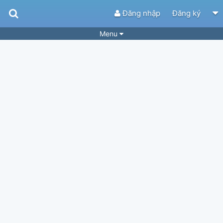
Đăng nhập
Đăng ký
Menu
Bài hát
Guitar Tabs
Playlist
Hợp âm
Điệu bài hát
Thể loại
Tìm theo hợp âm
Tải ứng dụng
Yêu cầu hợp âm
Thành Viên
Khóa học
Quản lý
77
Tắt quảng cáo