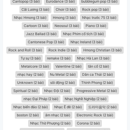
Cantopop (3 bài)
Eurodance (3 bài)
bubblegum pop (3 bài)
Cãi Lương (3 bài)
Choir (3 bài)
Rock pop (3 bài)
Nhạc Hmong (3 bài)
Hmong (3 bài)
Nhạc trước 75 (3 bài)
Cartoon (3 bài)
Neosoul (3 bài)
Piano (3 bài)
Jazz Ballad (3 bài)
Nhạc Phim cổ tích (3 bài)
Cantonese Pop (3 bài)
Nhạc Ireland (3 bài)
Rock and Roll (3 bài)
Rock Indie (3 bài)
Hmong Christian (3 bài)
Tự sự (3 bài)
remake (3 bài)
Nhạc Hà Lan (3 bài)
Metalcore (3 bài)
Valentine (2 bài)
tân cổ (2 bài)
nhạc hay (2 bài)
Nu Metal (2 bài)
Dân ca Thái (2 bài)
Unknown (2 bài)
sôi động (2 bài)
Thinh Phong (2 bài)
Spiritual (2 bài)
Nhạc Đội (2 bài)
Progressive Metal (2 bài)
nhạc Đại Pháp (2 bài)
Nhạc Nghề Nghiệp (2 bài)
Nhạc biển đảo (2 bài)
Nhạc Ê đê (2 bài)
드라마음악 (2 bài)
boston (2 bài)
âm nhạc (2 bài)
Electronic Rock (2 bài)
Nhạc Thờ Phượng (2 bài)
Corona (2 bài)