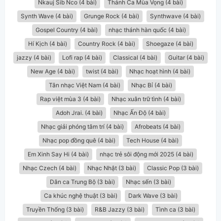
Nkauj Sib Nco (4 bài)
Thánh Ca Mùa Vọng (4 bài)
Synth Wave (4 bài)
Grunge Rock (4 bài)
Synthwave (4 bài)
Gospel Country (4 bài)
nhạc thánh hàn quốc (4 bài)
Hí Kịch (4 bài)
Country Rock (4 bài)
Shoegaze (4 bài)
jazzy (4 bài)
Lofi rap (4 bài)
Classical (4 bài)
Guitar (4 bài)
New Age (4 bài)
twist (4 bài)
Nhạc hoạt hình (4 bài)
Tân nhạc Việt Nam (4 bài)
Nhạc Bỉ (4 bài)
Rap việt mùa 3 (4 bài)
Nhạc xuân trữ tình (4 bài)
Adoh Jrai. (4 bài)
Nhạc Ấn Độ (4 bài)
Nhạc giải phóng tâm trí (4 bài)
Afrobeats (4 bài)
Nhạc pop đồng quê (4 bài)
Tech House (4 bài)
Em Xinh Say Hi (4 bài)
nhạc trẻ sôi động mới 2025 (4 bài)
Nhạc Czech (4 bài)
Nhạc Nhật (3 bài)
Classic Pop (3 bài)
Dân ca Trung Bộ (3 bài)
Nhạc sến (3 bài)
Ca khúc nghệ thuật (3 bài)
Dark Wave (3 bài)
Truyền Thống (3 bài)
R&B Jazzy (3 bài)
Tình ca (3 bài)