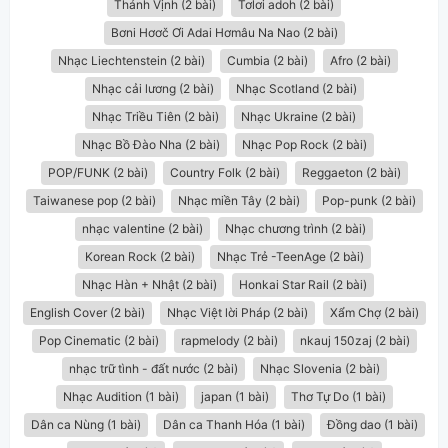
Thánh Vịnh (2 bài)
Tơlơi adoh (2 bài)
Bơni Hơơč Ơi Adai Hơmâu Na Nao (2 bài)
Nhạc Liechtenstein (2 bài)
Cumbia (2 bài)
Afro (2 bài)
Nhạc cải lương (2 bài)
Nhạc Scotland (2 bài)
Nhạc Triều Tiên (2 bài)
Nhạc Ukraine (2 bài)
Nhạc Bồ Đào Nha (2 bài)
Nhạc Pop Rock (2 bài)
POP/FUNK (2 bài)
Country Folk (2 bài)
Reggaeton (2 bài)
Taiwanese pop (2 bài)
Nhạc miền Tây (2 bài)
Pop-punk (2 bài)
nhạc valentine (2 bài)
Nhạc chương trình (2 bài)
Korean Rock (2 bài)
Nhạc Trẻ -TeenAge (2 bài)
Nhạc Hàn + Nhật (2 bài)
Honkai Star Rail (2 bài)
English Cover (2 bài)
Nhạc Việt lời Pháp (2 bài)
Xẩm Chợ (2 bài)
Pop Cinematic (2 bài)
rapmelody (2 bài)
nkauj 150zaj (2 bài)
nhạc trữ tình - đất nước (2 bài)
Nhạc Slovenia (2 bài)
Nhạc Audition (1 bài)
japan (1 bài)
Thơ Tự Do (1 bài)
Dân ca Nùng (1 bài)
Dân ca Thanh Hóa (1 bài)
Đồng dao (1 bài)