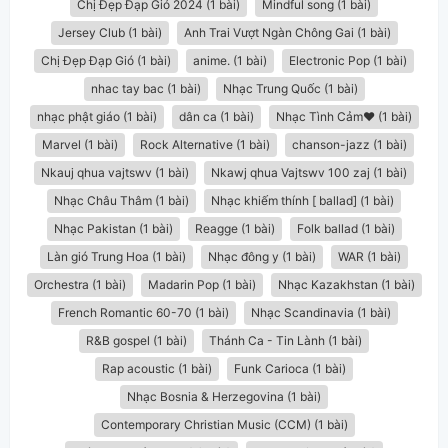
Chị Đẹp Đạp Gió 2024 (1 bài)
Mindful song (1 bài)
Jersey Club (1 bài)
Anh Trai Vượt Ngàn Chông Gai (1 bài)
Chị Đẹp Đạp Gió (1 bài)
anime. (1 bài)
Electronic Pop (1 bài)
nhac tay bac (1 bài)
Nhạc Trung Quốc (1 bài)
nhạc phật giáo (1 bài)
dân ca​ (1 bài)
Nhạc Tình Cảm❤️ (1 bài)
Marvel (1 bài)
Rock Alternative (1 bài)
chanson-jazz (1 bài)
Nkauj qhua vajtswv (1 bài)
Nkawj qhua Vajtswv 100 zaj (1 bài)
Nhạc Châu Thâm (1 bài)
Nhạc khiếm thính [ ballad] (1 bài)
Nhạc Pakistan (1 bài)
Reagge (1 bài)
Folk ballad (1 bài)
Làn gió Trung Hoa (1 bài)
Nhạc đông y (1 bài)
WAR (1 bài)
Orchestra (1 bài)
Madarin Pop (1 bài)
Nhạc Kazakhstan (1 bài)
French Romantic 60-70 (1 bài)
Nhạc Scandinavia (1 bài)
R&B gospel (1 bài)
Thánh Ca - Tin Lành (1 bài)
Rap acoustic (1 bài)
Funk Carioca (1 bài)
Nhạc Bosnia & Herzegovina (1 bài)
Contemporary Christian Music (CCM) (1 bài)