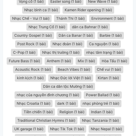
Vọng cổ (1 bài)
Easter song (1 bài)
New Wave (1 bài)
Nhạc bình ca (1 bài)
Kamen Rider opening (1 bài)
Nhạc Chế - Vui (1 bài)
Thánh Thi (1 bài)
Environment (1 bài)
Nhạc Trung Cổ (1 bài)
dân ca Bahnar (1 bài)
Country Gospel (1 bài)
Dân ca Banar (1 bài)
Barbie (1 bài)
Post Rock (1 bài)
Nhạc đoàn (1 bài)
Ca nguyện (1 bài)
C-Pop (1 bài)
Nhạc thị trường (1 bài)
nhạc tâm trạng (1 bài)
Future Bass (1 bài)
Anthem (1 bài)
Mix (1 bài)
Hòa Tấu (1 bài)
Acoustic Rock (1 bài)
Beach Vibes (1 bài)
Chế vui (1 bài)
kinh kịch (1 bài)
Nhạc Đức lời Việt (1 bài)
Kirtan (1 bài)
Dân ca dân tộc Mường (1 bài)
nhạc của nguyễn đình chương (1 bài)
Power Ballad (1 bài)
Nhạc Croatia (1 bài)
dark (1 bài)
nhạc phòng trẻ (1 bài)
Tiền chiến (1 bài)
Religion (1 bài)
Indian (1 bài)
Traditional Christian Hymns (1 bài)
Nhạc Tanzania (1 bài)
UK garage (1 bài)
Nhạc Tik Tok (1 bài)
Nhạc Nepal (1 bài)