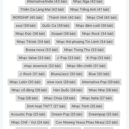
Alternative/Indie (43 bài)
Nhạc Nga (42 bài)
Thiền Ca Làng Mai (42 bài)
Nhạc Tiếng Anh (41 bài)
WORSHIP (40 bài)
Thánh VỊnh (40 bài)
Nhạc Chế (40 bài)
soul (39 bài)
Quốc Ca (39 bài)
Nhạc đám cưới (36 bài)
Nhạc Đức (36 bài)
Gospel (36 bài)
Nhạc Rock (34 bài)
Nhạc Tiktok (34 bài)
Nhạc thờ phượng Tin Lành (34 bài)
Bossa nova (33 bài)
Nhạc Trung Thu (33 bài)
Nhạc Valse (33 bài)
J-Pop (33 bài)
K-Pop (33 bài)
nhạc slowrock (32 bài)
Nhạc tiền chiến (31 bài)
J-Rock (31 bài)
Blues/Jazz (30 bài)
Blue (30 bài)
Nhạc Latin (30 bài)
slow rock (29 bài)
Alternative Pop (29 bài)
Nhạc cổ động (29 bài)
Hàn Quốc (28 bài)
Nhac Nhẹ (28 bài)
Trap (28 bài)
Nhạc Chúa (28 bài)
Nhạc Italia (27 bài)
Sinh hoạt TNTT (27 bài)
Nhạc Trịnh (25 bài)
Acoustic Pop (25 bài)
Dream Pop (25 bài)
Dreampop (25 bài)
Nhạc Chế - Vui (24 bài)
Cov Ntseeg Yexus Phau Nkauj (23 bài)