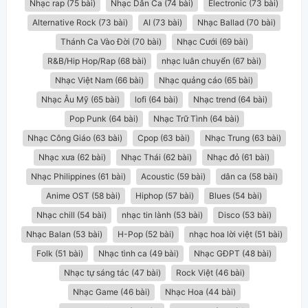
Nhạc rap (75 bài)
Nhạc Dân Ca (74 bài)
Electronic (73 bài)
Alternative Rock (73 bài)
AI (73 bài)
Nhạc Ballad (70 bài)
Thánh Ca Vào Đời (70 bài)
Nhạc Cưới (69 bài)
R&B/Hip Hop/Rap (68 bài)
nhạc luân chuyển (67 bài)
Nhạc Việt Nam (66 bài)
Nhạc quảng cáo (65 bài)
Nhạc Âu Mỹ (65 bài)
lofi (64 bài)
Nhạc trend (64 bài)
Pop Punk (64 bài)
Nhạc Trữ Tình (64 bài)
Nhạc Công Giáo (63 bài)
Cpop (63 bài)
Nhạc Trung (63 bài)
Nhạc xưa (62 bài)
Nhạc Thái (62 bài)
Nhạc đỏ (61 bài)
Nhạc Philippines (61 bài)
Acoustic (59 bài)
dân ca (58 bài)
Anime OST (58 bài)
Hiphop (57 bài)
Blues (54 bài)
Nhạc chill (54 bài)
nhạc tin lành (53 bài)
Disco (53 bài)
Nhạc Balan (53 bài)
H-Pop (52 bài)
nhạc hoa lời việt (51 bài)
Folk (51 bài)
Nhạc tình ca (49 bài)
Nhạc GĐPT (48 bài)
Nhạc tự sáng tác (47 bài)
Rock Việt (46 bài)
Nhạc Game (46 bài)
Nhạc Hoa (44 bài)