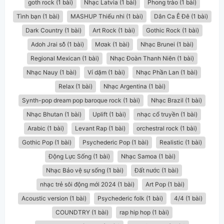
goth rock (1 bài)
Nhạc Latvia (1 bài)
Phong trào (1 bài)
Tình bạn (1 bài)
MASHUP Thiếu nhi (1 bài)
Dân Ca Ê Đê (1 bài)
Dark Country (1 bài)
Art Rock (1 bài)
Gothic Rock (1 bài)
Adoh Jrai sô̆ (1 bài)
Mơak (1 bài)
Nhạc Brunei (1 bài)
Regional Mexican (1 bài)
Nhạc Đoàn Thanh Niên (1 bài)
Nhạc Nauy (1 bài)
Ví dặm (1 bài)
Nhạc Phần Lan (1 bài)
Relax (1 bài)
Nhạc Argentina (1 bài)
Synth-pop dream pop baroque rock (1 bài)
Nhạc Brazil (1 bài)
Nhạc Bhutan (1 bài)
Uplift (1 bài)
nhạc cổ truyền (1 bài)
Arabic (1 bài)
Levant Rap (1 bài)
orchestral rock (1 bài)
Gothic Pop (1 bài)
Psychederic Pop (1 bài)
Realistic (1 bài)
Động Lực Sống (1 bài)
Nhạc Samoa (1 bài)
Nhạc Bảo vệ sự sống (1 bài)
Đất nước (1 bài)
nhạc trẻ sôi động mới 2024 (1 bài)
Art Pop (1 bài)
Acoustic version (1 bài)
Psychederic folk (1 bài)
4/4 (1 bài)
COUNDTRY (1 bài)
rap hip hop (1 bài)