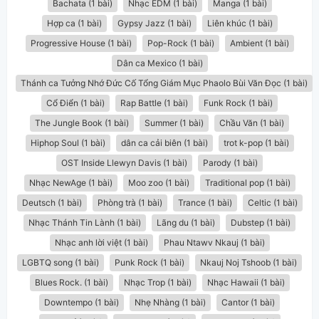
Bachata (1 bài)
Nhạc EDM (1 bài)
Manga (1 bài)
Hợp ca (1 bài)
Gypsy Jazz (1 bài)
Liên khúc (1 bài)
Progressive House (1 bài)
Pop-Rock (1 bài)
Ambient (1 bài)
Dân ca Mexico (1 bài)
Thánh ca Tưởng Nhớ Đức Cố Tổng Giám Mục Phaolo Bùi Văn Đọc (1 bài)
Cổ Điển (1 bài)
Rap Battle (1 bài)
Funk Rock (1 bài)
The Jungle Book (1 bài)
Summer (1 bài)
Chầu Văn (1 bài)
Hiphop Soul (1 bài)
dân ca cải biên (1 bài)
trot k-pop (1 bài)
OST Inside Llewyn Davis (1 bài)
Parody (1 bài)
Nhạc NewAge (1 bài)
Moo zoo (1 bài)
Traditional pop (1 bài)
Deutsch (1 bài)
Phòng trà (1 bài)
Trance (1 bài)
Celtic (1 bài)
Nhạc Thánh Tin Lành (1 bài)
Lãng du (1 bài)
Dubstep (1 bài)
Nhạc anh lời việt (1 bài)
Phau Ntawv Nkauj (1 bài)
LGBTQ song (1 bài)
Punk Rock (1 bài)
Nkauj Noj Tshoob (1 bài)
Blues Rock. (1 bài)
Nhạc Trop (1 bài)
Nhạc Hawaii (1 bài)
Downtempo (1 bài)
Nhẹ Nhàng (1 bài)
Cantor (1 bài)