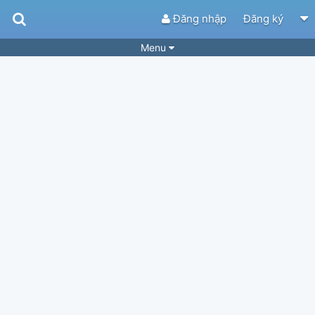
Đăng nhập
Đăng ký
Menu
Bài hát
Guitar Tabs
Playlist
Hợp âm
Điệu bài hát
Thể loại
Tìm theo hợp âm
Tải ứng dụng
Yêu cầu hợp âm
Thành Viên
Khóa học
Quản lý
51
Tắt quảng cáo