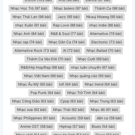
Nhạc Học Trò (97 bài)
Nhạc bolero (97 bài)
Thánh Ca (96 bài)
Nhạc Thái Lan (96 bài)
Jazz (95 bài)
Nkauj Ntseeg (95 bài)
nhạc Xuân (91 bài)
Rap Love (88 bài)
nhạc indie (86 bài)
Nhạc Anh (84 bài)
R&B & Soul (77 bài)
Alternative (76 bài)
Nhạc rap (74 bài)
Nhạc Dân Ca (74 bài)
Electronic (73 bài)
Alternative Rock (73 bài)
AI (72 bài)
Nhạc Ballad (70 bài)
Thánh Ca Vào Đời (70 bài)
Nhạc Cưới (69 bài)
R&B/Hip Hop/Rap (68 bài)
nhạc luân chuyển (67 bài)
Nhạc Việt Nam (66 bài)
Nhạc quảng cáo (65 bài)
Nhạc Âu Mỹ (65 bài)
lofi (64 bài)
Nhạc trend (64 bài)
Pop Punk (64 bài)
Nhạc Trữ Tình (64 bài)
Nhạc Công Giáo (63 bài)
Cpop (63 bài)
Nhạc Trung (63 bài)
Nhạc xưa (62 bài)
Nhạc Thái (62 bài)
Nhạc đỏ (61 bài)
Nhạc Philippines (61 bài)
Acoustic (59 bài)
dân ca (58 bài)
Anime OST (58 bài)
Hiphop (57 bài)
Blues (54 bài)
Nhạc chill (54 bài)
nhạc tin lành (53 bài)
Disco (53 bài)