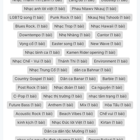
Nhạc anh lời việt (1 bài)
Phau Ntawv Nkauj (1 bài)
LGBTQ song (1 bài)
Punk Rock (1 bài)
Nkauj Noj Tshoob (1 bài)
Blues Rock. (1 bài)
Nhạc Trop (1 bài)
Nhạc Hawaii (1 bài)
Downtempo (1 bài)
Nhẹ Nhàng (1 bài)
Cantor (1 bài)
Vọng cổ (1 bài)
Easter song (1 bài)
New Wave (1 bài)
Nhạc bình ca (1 bài)
Kamen Rider opening (1 bài)
Nhạc Chế - Vui (1 bài)
Thánh Thi (1 bài)
Environment (1 bài)
Nhạc Trung Cổ (1 bài)
dân ca Bahnar (1 bài)
Country Gospel (1 bài)
Dân ca Banar (1 bài)
Barbie (1 bài)
Post Rock (1 bài)
Nhạc đoàn (1 bài)
Ca nguyện (1 bài)
C-Pop (1 bài)
Nhạc thị trường (1 bài)
nhạc tâm trạng (1 bài)
Future Bass (1 bài)
Anthem (1 bài)
Mix (1 bài)
Hòa Tấu (1 bài)
Acoustic Rock (1 bài)
Beach Vibes (1 bài)
Chế vui (1 bài)
kinh kịch (1 bài)
Nhạc Đức lời Việt (1 bài)
Kirtan (1 bài)
Dân ca dân tộc Mường (1 bài)
nhạc của nguyễn đình chương (1 bài)
Power Ballad (1 bài)