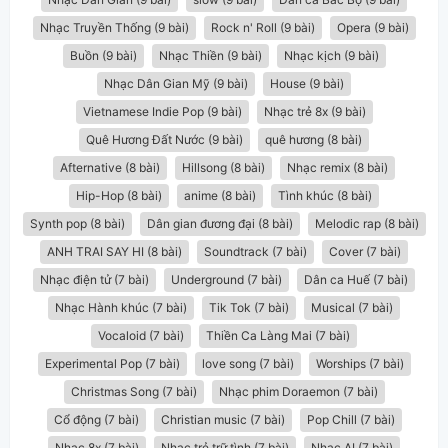
Nhạc Truyền Thống (9 bài)
Rock n' Roll (9 bài)
Opera (9 bài)
Buồn (9 bài)
Nhạc Thiền (9 bài)
Nhạc kịch (9 bài)
Nhạc Dân Gian Mỹ (9 bài)
House (9 bài)
Vietnamese Indie Pop (9 bài)
Nhạc trẻ 8x (9 bài)
Quê Hương Đất Nước (9 bài)
quê hương (8 bài)
Afternative (8 bài)
Hillsong (8 bài)
Nhạc remix (8 bài)
Hip-Hop (8 bài)
anime (8 bài)
Tình khúc (8 bài)
Synth pop (8 bài)
Dân gian đương đại (8 bài)
Melodic rap (8 bài)
ANH TRAI SAY HI (8 bài)
Soundtrack (7 bài)
Cover (7 bài)
Nhạc điện tử (7 bài)
Underground (7 bài)
Dân ca Huế (7 bài)
Nhạc Hành khúc (7 bài)
Tik Tok (7 bài)
Musical (7 bài)
Vocaloid (7 bài)
Thiền Ca Làng Mai (7 bài)
Experimental Pop (7 bài)
love song (7 bài)
Worships (7 bài)
Christmas Song (7 bài)
Nhạc phim Doraemon (7 bài)
Cổ động (7 bài)
Christian music (7 bài)
Pop Chill (7 bài)
Nhạc 8x (7 bài)
Nhạc trẻ trữ tình (7 bài)
Nhạc AI (7 bài)