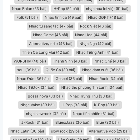
Nhạc Balan (53 bài)
H-Pop (52 bài)
nhạc hoa lời việt (51 bài)
Folk (51 bài)
Nhạc tình ca (49 bài)
Nhạc GĐPT (48 bài)
Nhạc tự sáng tác (47 bài)
Rock Việt (46 bài)
Nhạc Game (46 bài)
Nhạc Hoa (44 bài)
Alternative/Indie (43 bài)
Nhạc Nga (42 bài)
Thiền Ca Làng Mai (42 bài)
Nhạc Tiếng Anh (41 bài)
WORSHIP (40 bài)
Thánh VỊnh (40 bài)
Nhạc Chế (40 bài)
soul (39 bài)
Quốc Ca (39 bài)
Nhạc đám cưới (36 bài)
Nhạc Đức (36 bài)
Gospel (36 bài)
Nhạc Rock (34 bài)
Nhạc Tiktok (34 bài)
Nhạc thờ phượng Tin Lành (34 bài)
Bossa nova (33 bài)
Nhạc Trung Thu (33 bài)
Nhạc Valse (33 bài)
J-Pop (33 bài)
K-Pop (33 bài)
nhạc slowrock (32 bài)
Nhạc tiền chiến (31 bài)
J-Rock (31 bài)
Blues/Jazz (30 bài)
Blue (30 bài)
Nhạc Latin (30 bài)
slow rock (29 bài)
Alternative Pop (29 bài)
Nhạc cổ động (29 bài)
Hàn Quốc (28 bài)
Nhac Nhẹ (28 bài)