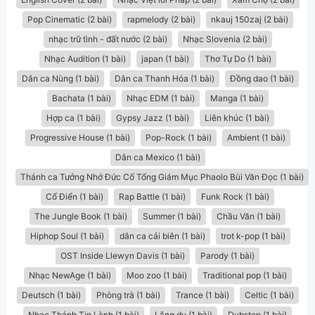
Pop Cinematic (2 bài)
rapmelody (2 bài)
nkauj 150zaj (2 bài)
nhạc trữ tình - đất nước (2 bài)
Nhạc Slovenia (2 bài)
Nhạc Audition (1 bài)
japan (1 bài)
Thơ Tự Do (1 bài)
Dân ca Nùng (1 bài)
Dân ca Thanh Hóa (1 bài)
Đồng dao (1 bài)
Bachata (1 bài)
Nhạc EDM (1 bài)
Manga (1 bài)
Hợp ca (1 bài)
Gypsy Jazz (1 bài)
Liên khúc (1 bài)
Progressive House (1 bài)
Pop-Rock (1 bài)
Ambient (1 bài)
Dân ca Mexico (1 bài)
Thánh ca Tưởng Nhớ Đức Cố Tổng Giám Mục Phaolo Bùi Văn Đọc (1 bài)
Cổ Điển (1 bài)
Rap Battle (1 bài)
Funk Rock (1 bài)
The Jungle Book (1 bài)
Summer (1 bài)
Chầu Văn (1 bài)
Hiphop Soul (1 bài)
dân ca cải biên (1 bài)
trot k-pop (1 bài)
OST Inside Llewyn Davis (1 bài)
Parody (1 bài)
Nhạc NewAge (1 bài)
Moo zoo (1 bài)
Traditional pop (1 bài)
Deutsch (1 bài)
Phòng trà (1 bài)
Trance (1 bài)
Celtic (1 bài)
Nhạc Thánh Tin Lành (1 bài)
Lãng du (1 bài)
Dubstep (1 bài)