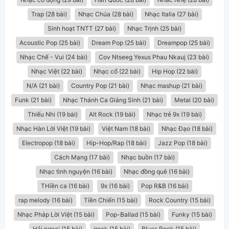
Trap (28 bài)
Nhạc Chúa (28 bài)
Nhạc Italia (27 bài)
Sinh hoạt TNTT (27 bài)
Nhạc Trịnh (25 bài)
Acoustic Pop (25 bài)
Dream Pop (25 bài)
Dreampop (25 bài)
Nhạc Chế - Vui (24 bài)
Cov Ntseeg Yexus Phau Nkauj (23 bài)
Nhạc Việt (22 bài)
Nhạc cổ (22 bài)
Hip Hop (22 bài)
N/A (21 bài)
Country Pop (21 bài)
Nhạc mashup (21 bài)
Funk (21 bài)
Nhạc Thánh Ca Giáng Sinh (21 bài)
Metal (20 bài)
Thiếu Nhi (19 bài)
Alt Rock (19 bài)
Nhạc trẻ 9x (19 bài)
Nhạc Hàn Lời Việt (19 bài)
Việt Nam (18 bài)
Nhạc Đạo (18 bài)
Electropop (18 bài)
Hip-Hop/Rap (18 bài)
Jazz Pop (18 bài)
Cách Mạng (17 bài)
Nhạc buồn (17 bài)
Nhạc tình nguyện (16 bài)
Nhạc đồng quê (16 bài)
THiền ca (16 bài)
9x (16 bài)
Pop R&B (16 bài)
rap melody (16 bài)
Tiền Chiến (15 bài)
Rock Country (15 bài)
Nhạc Pháp Lời Việt (15 bài)
Pop-Ballad (15 bài)
Funky (15 bài)
Hải ngoại (15 bài)
jrock (15 bài)
Blues Rock (15 bài)