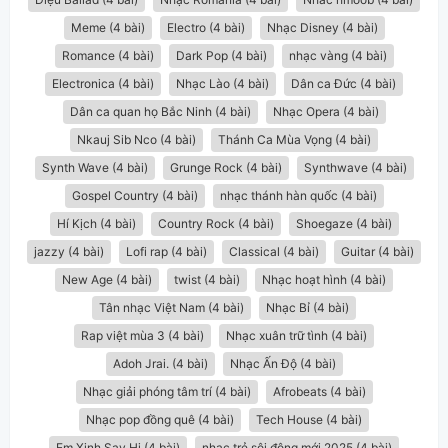
Meme (4 bài)
Electro (4 bài)
Nhạc Disney (4 bài)
Romance (4 bài)
Dark Pop (4 bài)
nhạc vàng (4 bài)
Electronica (4 bài)
Nhạc Lào (4 bài)
Dân ca Đức (4 bài)
Dân ca quan họ Bắc Ninh (4 bài)
Nhạc Opera (4 bài)
Nkauj Sib Nco (4 bài)
Thánh Ca Mùa Vọng (4 bài)
Synth Wave (4 bài)
Grunge Rock (4 bài)
Synthwave (4 bài)
Gospel Country (4 bài)
nhạc thánh hàn quốc (4 bài)
Hí Kịch (4 bài)
Country Rock (4 bài)
Shoegaze (4 bài)
jazzy (4 bài)
Lofi rap (4 bài)
Classical (4 bài)
Guitar (4 bài)
New Age (4 bài)
twist (4 bài)
Nhạc hoạt hình (4 bài)
Tân nhạc Việt Nam (4 bài)
Nhạc Bỉ (4 bài)
Rap việt mùa 3 (4 bài)
Nhạc xuân trữ tình (4 bài)
Adoh Jrai. (4 bài)
Nhạc Ấn Độ (4 bài)
Nhạc giải phóng tâm trí (4 bài)
Afrobeats (4 bài)
Nhạc pop đồng quê (4 bài)
Tech House (4 bài)
Em Xinh Say Hi (4 bài)
nhạc trẻ sôi động mới 2025 (4 bài)