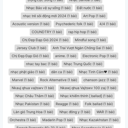
Nhạc Bảo vệ sự sống (1 bài)
Đất nước (1 bài)
nhạc trẻ sôi động mới 2024 (1 bài)
Art Pop (1 bài)
Acoustic version (1 bài)
Psychederic folk (1 bài)
4/4 (1 bài)
COUNDTRY (1 bài)
rap hip hop (1 bài)
Chị Đẹp Đạp Gió 2024 (1 bài)
Mindful song (1 bài)
Jersey Club (1 bài)
Anh Trai Vượt Ngàn Chông Gai (1 bài)
Chị Đẹp Đạp Gió (1 bài)
anime. (1 bài)
Electronic Pop (1 bài)
nhac tay bac (1 bài)
Nhạc Trung Quốc (1 bài)
nhạc phật giáo (1 bài)
dân ca​ (1 bài)
Nhạc Tình Cảm❤️ (1 bài)
Marvel (1 bài)
Rock Alternative (1 bài)
chanson-jazz (1 bài)
Nkauj qhua vajtswv (1 bài)
Nkawj qhua Vajtswv 100 zaj (1 bài)
Nhạc Châu Thâm (1 bài)
Nhạc khiếm thính [ ballad] (1 bài)
Nhạc Pakistan (1 bài)
Reagge (1 bài)
Folk ballad (1 bài)
Làn gió Trung Hoa (1 bài)
Nhạc đông y (1 bài)
WAR (1 bài)
Orchestra (1 bài)
Madarin Pop (1 bài)
Nhạc Kazakhstan (1 bài)
French Romantic 60-70 (1 bài)
Nhạc Scandinavia (1 bài)