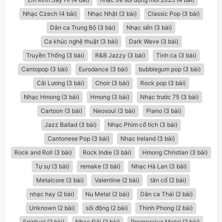
Nhạc Czech (4 bài)
Nhạc Nhật (3 bài)
Classic Pop (3 bài)
Dân ca Trung Bộ (3 bài)
Nhạc sến (3 bài)
Ca khúc nghệ thuật (3 bài)
Dark Wave (3 bài)
Truyền Thống (3 bài)
R&B Jazzy (3 bài)
Tình ca (3 bài)
Cantopop (3 bài)
Eurodance (3 bài)
bubblegum pop (3 bài)
Cãi Lương (3 bài)
Choir (3 bài)
Rock pop (3 bài)
Nhạc Hmong (3 bài)
Hmong (3 bài)
Nhạc trước 75 (3 bài)
Cartoon (3 bài)
Neosoul (3 bài)
Piano (3 bài)
Jazz Ballad (3 bài)
Nhạc Phim cổ tích (3 bài)
Cantonese Pop (3 bài)
Nhạc Ireland (3 bài)
Rock and Roll (3 bài)
Rock Indie (3 bài)
Hmong Christian (3 bài)
Tự sự (3 bài)
remake (3 bài)
Nhạc Hà Lan (3 bài)
Metalcore (3 bài)
Valentine (2 bài)
tân cổ (2 bài)
nhạc hay (2 bài)
Nu Metal (2 bài)
Dân ca Thái (2 bài)
Unknown (2 bài)
sôi động (2 bài)
Thinh Phong (2 bài)
Spiritual (2 bài)
Nhạc Đội (2 bài)
Progressive Metal (2 bài)