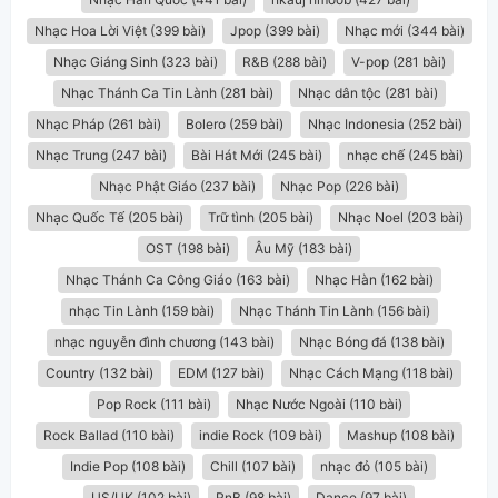
Nhạc Hoa Lời Việt (399 bài)
Jpop (399 bài)
Nhạc mới (344 bài)
Nhạc Giáng Sinh (323 bài)
R&B (288 bài)
V-pop (281 bài)
Nhạc Thánh Ca Tin Lành (281 bài)
Nhạc dân tộc (281 bài)
Nhạc Pháp (261 bài)
Bolero (259 bài)
Nhạc Indonesia (252 bài)
Nhạc Trung (247 bài)
Bài Hát Mới (245 bài)
nhạc chế (245 bài)
Nhạc Phật Giáo (237 bài)
Nhạc Pop (226 bài)
Nhạc Quốc Tế (205 bài)
Trữ tình (205 bài)
Nhạc Noel (203 bài)
OST (198 bài)
Âu Mỹ (183 bài)
Nhạc Thánh Ca Công Giáo (163 bài)
Nhạc Hàn (162 bài)
nhạc Tin Lành (159 bài)
Nhạc Thánh Tin Lành (156 bài)
nhạc nguyễn đình chương (143 bài)
Nhạc Bóng đá (138 bài)
Country (132 bài)
EDM (127 bài)
Nhạc Cách Mạng (118 bài)
Pop Rock (111 bài)
Nhạc Nước Ngoài (110 bài)
Rock Ballad (110 bài)
indie Rock (109 bài)
Mashup (108 bài)
Indie Pop (108 bài)
Chill (107 bài)
nhạc đỏ (105 bài)
US/UK (102 bài)
RnB (98 bài)
Dance (97 bài)