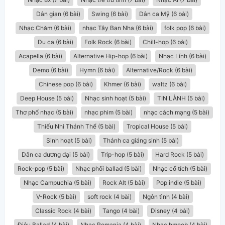
Dân gian (6 bài)
Swing (6 bài)
Dân ca Mỹ (6 bài)
Nhạc Chăm (6 bài)
nhạc Tây Ban Nha (6 bài)
folk pop (6 bài)
Du ca (6 bài)
Folk Rock (6 bài)
Chill-hop (6 bài)
Acapella (6 bài)
Alternative Hip-hop (6 bài)
Nhạc Lính (6 bài)
Demo (6 bài)
Hymn (6 bài)
Alternative/Rock (6 bài)
Chinese pop (6 bài)
Khmer (6 bài)
waltz (6 bài)
Deep House (5 bài)
Nhạc sinh hoạt (5 bài)
TIN LÀNH (5 bài)
Thơ phổ nhạc (5 bài)
nhạc phim (5 bài)
nhạc cách mạng (5 bài)
Thiếu Nhi Thánh Thể (5 bài)
Tropical House (5 bài)
Sinh hoạt (5 bài)
Thánh ca giáng sinh (5 bài)
Dân ca đương đại (5 bài)
Trip-hop (5 bài)
Hard Rock (5 bài)
Rock-pop (5 bài)
Nhạc phối ballad (5 bài)
Nhạc cổ tích (5 bài)
Nhạc Campuchia (5 bài)
Rock Alt (5 bài)
Pop indie (5 bài)
V-Rock (5 bài)
soft rock (4 bài)
Ngôn tình (4 bài)
Classic Rock (4 bài)
Tango (4 bài)
Disney (4 bài)
Điệu Ballad (4 bài)
Nhạc Romania (4 bài)
Nhac hmoob (4 bài)