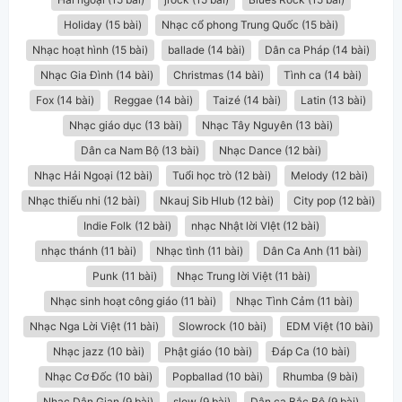
Holiday (15 bài)
Nhạc cổ phong Trung Quốc (15 bài)
Nhạc hoạt hình (15 bài)
ballade (14 bài)
Dân ca Pháp (14 bài)
Nhạc Gia Đình (14 bài)
Christmas (14 bài)
Tình ca (14 bài)
Fox (14 bài)
Reggae (14 bài)
Taizé (14 bài)
Latin (13 bài)
Nhạc giáo dục (13 bài)
Nhạc Tây Nguyên (13 bài)
Dân ca Nam Bộ (13 bài)
Nhạc Dance (12 bài)
Nhạc Hải Ngoại (12 bài)
Tuổi học trò (12 bài)
Melody (12 bài)
Nhạc thiếu nhi (12 bài)
Nkauj Sib Hlub (12 bài)
City pop (12 bài)
Indie Folk (12 bài)
nhạc Nhật lời VIệt (12 bài)
nhạc thánh (11 bài)
Nhạc tình (11 bài)
Dân Ca Anh (11 bài)
Punk (11 bài)
Nhạc Trung lời Việt (11 bài)
Nhạc sinh hoạt công giáo (11 bài)
Nhạc Tình Cảm (11 bài)
Nhạc Nga Lời Việt (11 bài)
Slowrock (10 bài)
EDM Việt (10 bài)
Nhạc jazz (10 bài)
Phật giáo (10 bài)
Đáp Ca (10 bài)
Nhạc Cơ Đốc (10 bài)
Popballad (10 bài)
Rhumba (9 bài)
Nhạc Dân Gian (9 bài)
slow (9 bài)
Dân ca Bắc Bộ (9 bài)