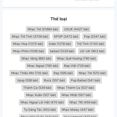
Thể loại
Nhạc Trẻ (21664 bài)
USUK (4427 bài)
Nhạc Trữ Tình (3706 bài)
KPOP (2472 bài)
Pop (2341 bài)
Nhạc Hoa (1370 bài)
Indie (1278 bài)
Trữ Tình (1130 bài)
Nhạc Phim (1095 bài)
ballad (1029 bài)
US-UK (903 bài)
Nhạc Vàng (893 bài)
Nhạc Quê Hương (760 bài)
Nhạc Ngoại (760 bài)
Rap Việt (726 bài)
Nhạc Thiếu Nhi (720 bài)
Rap (595 bài)
Nhạc Trẻ (570 bài)
Vpop (558 bài)
Rock (557 bài)
Pop Ballad (541 bài)
Thánh Ca (539 bài)
Nhạc Thánh Ca (537 bài)
Nhạc Xuân (527 bài)
Nhạc Nhật (507 bài)
Nhạc Ngoại Lời Việt (470 bài)
Nhạc Tết (459 bài)
Tự Sáng Tác (452 bài)
Nhạc Malay (447 bài)
Nhạc Hàn Quốc (441 bài)
nkauj hmoob (427 bài)