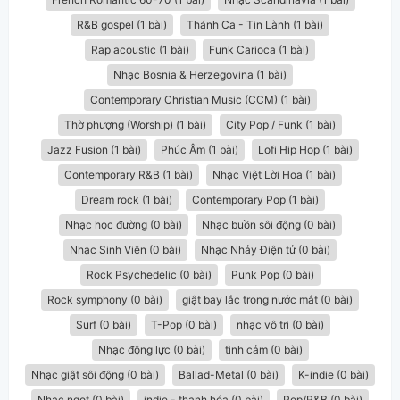
R&B gospel (1 bài)
Thánh Ca - Tin Lành (1 bài)
Rap acoustic (1 bài)
Funk Carioca (1 bài)
Nhạc Bosnia & Herzegovina (1 bài)
Contemporary Christian Music (CCM) (1 bài)
Thờ phượng (Worship) (1 bài)
City Pop / Funk (1 bài)
Jazz Fusion (1 bài)
Phúc Âm (1 bài)
Lofi Hip Hop (1 bài)
Contemporary R&B (1 bài)
Nhạc Việt Lời Hoa (1 bài)
Dream rock (1 bài)
Contemporary Pop (1 bài)
Nhạc học đường (0 bài)
Nhạc buồn sôi động (0 bài)
Nhạc Sinh Viên (0 bài)
Nhạc Nhảy Điện tử (0 bài)
Rock Psychedelic (0 bài)
Punk Pop (0 bài)
Rock symphony (0 bài)
giật bay lắc trong nước mắt (0 bài)
Surf (0 bài)
T-Pop (0 bài)
nhạc vô tri (0 bài)
Nhạc động lực (0 bài)
tình cảm (0 bài)
Nhạc giật sôi động (0 bài)
Ballad-Metal (0 bài)
K-indie (0 bài)
Nhạc ngọt (0 bài)
indie - thanh hóa (0 bài)
Pop/R&B (0 bài)