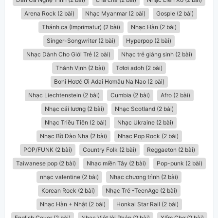
Arena Rock (2 bài)
Nhạc Myanmar (2 bài)
Gosple (2 bài)
Thánh ca (Imprimatur) (2 bài)
Nhạc Hàn (2 bài)
Singer-Songwriter (2 bài)
Hyperpop (2 bài)
Nhạc Dành Cho Giới Trẻ (2 bài)
Nhạc trẻ giáng sinh (2 bài)
Thánh Vịnh (2 bài)
Tơlơi adoh (2 bài)
Bơni Hơơč Ơi Adai Hơmâu Na Nao (2 bài)
Nhạc Liechtenstein (2 bài)
Cumbia (2 bài)
Afro (2 bài)
Nhạc cải lương (2 bài)
Nhạc Scotland (2 bài)
Nhạc Triều Tiên (2 bài)
Nhạc Ukraine (2 bài)
Nhạc Bồ Đào Nha (2 bài)
Nhạc Pop Rock (2 bài)
POP/FUNK (2 bài)
Country Folk (2 bài)
Reggaeton (2 bài)
Taiwanese pop (2 bài)
Nhạc miền Tây (2 bài)
Pop-punk (2 bài)
nhạc valentine (2 bài)
Nhạc chương trình (2 bài)
Korean Rock (2 bài)
Nhạc Trẻ -TeenAge (2 bài)
Nhạc Hàn + Nhật (2 bài)
Honkai Star Rail (2 bài)
English Cover (2 bài)
Nhạc Việt lời Pháp (2 bài)
Xẩm Chợ (2 bài)