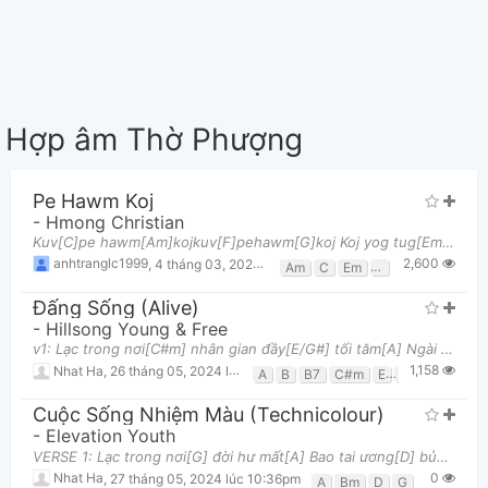
Hợp âm Thờ Phượng
Pe Hawm Koj
-
Hmong Christian
Kuv[C]pe hawm[Am]kojkuv[F]pehawm[G]koj Koj yog tug[Em]tswv paab Kuv txhualubsij[Am]hawm .Kuv[G]peh
2,600
anhtranglc1999
,
4 tháng 03, 2022 lúc 08:00am
Am
C
Em
F
G
Đấng Sống (Alive)
-
Hillsong Young & Free
v1: Lạc trong nơi[C#m] nhân gian đầy[E/G#] tối tăm[A] Ngài nâng con lên[C#m] làm con trắng[E/G#] t
1,158
Nhat Ha
,
26 tháng 05, 2024 lúc 11:02pm
A
B
B7
C#m
E
E/G#
Cuộc Sống Nhiệm Màu (Technicolour)
-
Elevation Youth
VERSE 1: Lạc trong nơi[G] đời hư mất[A] Bao tai ương[D] bủa vây đời này[Bm] Từng lang[G] thang giờ
0
Nhat Ha
,
27 tháng 05, 2024 lúc 10:36pm
A
Bm
D
G