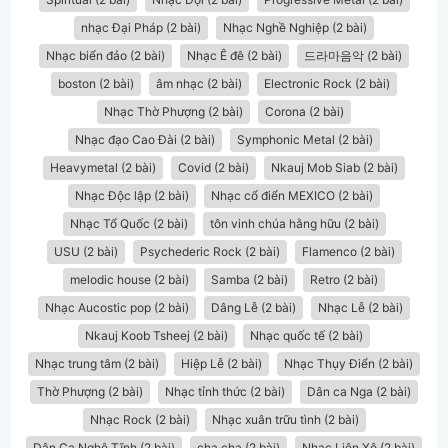
nhạc Đại Pháp (2 bài)
Nhạc Nghề Nghiệp (2 bài)
Nhạc biển đảo (2 bài)
Nhạc Ê đê (2 bài)
드라마음악 (2 bài)
boston (2 bài)
âm nhạc (2 bài)
Electronic Rock (2 bài)
Nhạc Thờ Phượng (2 bài)
Corona (2 bài)
Nhạc đạo Cao Đài (2 bài)
Symphonic Metal (2 bài)
Heavymetal (2 bài)
Covid (2 bài)
Nkauj Mob Siab (2 bài)
Nhạc Độc lập (2 bài)
Nhạc cổ điển MEXICO (2 bài)
Nhạc Tổ Quốc (2 bài)
tôn vinh chúa hằng hữu (2 bài)
USU (2 bài)
Psychederic Rock (2 bài)
Flamenco (2 bài)
melodic house (2 bài)
Samba (2 bài)
Retro (2 bài)
Nhạc Aucostic pop (2 bài)
Dâng Lễ (2 bài)
Nhạc Lễ (2 bài)
Nkauj Koob Tsheej (2 bài)
Nhạc quốc tế (2 bài)
Nhạc trung tâm (2 bài)
Hiệp Lễ (2 bài)
Nhạc Thụy Điển (2 bài)
Thờ Phượng (2 bài)
Nhạc tỉnh thức (2 bài)
Dân ca Nga (2 bài)
Nhạc Rock (2 bài)
Nhạc xuân trữu tình (2 bài)
Dân Ca Nghệ Tĩnh (2 bài)
cha cha (2 bài)
Nhạc Liên Xô (2 bài)