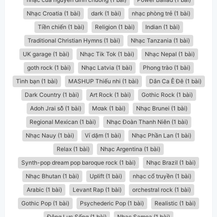
Nhạc Croatia (1 bài)
dark (1 bài)
nhạc phòng trẻ (1 bài)
Tiền chiến (1 bài)
Religion (1 bài)
Indian (1 bài)
Traditional Christian Hymns (1 bài)
Nhạc Tanzania (1 bài)
UK garage (1 bài)
Nhạc Tik Tok (1 bài)
Nhạc Nepal (1 bài)
goth rock (1 bài)
Nhạc Latvia (1 bài)
Phong trào (1 bài)
Tình bạn (1 bài)
MASHUP Thiếu nhi (1 bài)
Dân Ca Ê Đê (1 bài)
Dark Country (1 bài)
Art Rock (1 bài)
Gothic Rock (1 bài)
Adoh Jrai sô̆ (1 bài)
Mơak (1 bài)
Nhạc Brunei (1 bài)
Regional Mexican (1 bài)
Nhạc Đoàn Thanh Niên (1 bài)
Nhạc Nauy (1 bài)
Ví dặm (1 bài)
Nhạc Phần Lan (1 bài)
Relax (1 bài)
Nhạc Argentina (1 bài)
Synth-pop dream pop baroque rock (1 bài)
Nhạc Brazil (1 bài)
Nhạc Bhutan (1 bài)
Uplift (1 bài)
nhạc cổ truyền (1 bài)
Arabic (1 bài)
Levant Rap (1 bài)
orchestral rock (1 bài)
Gothic Pop (1 bài)
Psychederic Pop (1 bài)
Realistic (1 bài)
Động Lực Sống (1 bài)
Nhạc Samoa (1 bài)