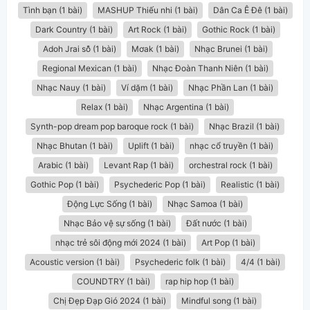
Tình bạn (1 bài)
MASHUP Thiếu nhi (1 bài)
Dân Ca Ê Đê (1 bài)
Dark Country (1 bài)
Art Rock (1 bài)
Gothic Rock (1 bài)
Adoh Jrai sô̆ (1 bài)
Mơak (1 bài)
Nhạc Brunei (1 bài)
Regional Mexican (1 bài)
Nhạc Đoàn Thanh Niên (1 bài)
Nhạc Nauy (1 bài)
Ví dặm (1 bài)
Nhạc Phần Lan (1 bài)
Relax (1 bài)
Nhạc Argentina (1 bài)
Synth-pop dream pop baroque rock (1 bài)
Nhạc Brazil (1 bài)
Nhạc Bhutan (1 bài)
Uplift (1 bài)
nhạc cổ truyền (1 bài)
Arabic (1 bài)
Levant Rap (1 bài)
orchestral rock (1 bài)
Gothic Pop (1 bài)
Psychederic Pop (1 bài)
Realistic (1 bài)
Động Lực Sống (1 bài)
Nhạc Samoa (1 bài)
Nhạc Bảo vệ sự sống (1 bài)
Đất nước (1 bài)
nhạc trẻ sôi động mới 2024 (1 bài)
Art Pop (1 bài)
Acoustic version (1 bài)
Psychederic folk (1 bài)
4/4 (1 bài)
COUNDTRY (1 bài)
rap hip hop (1 bài)
Chị Đẹp Đạp Gió 2024 (1 bài)
Mindful song (1 bài)