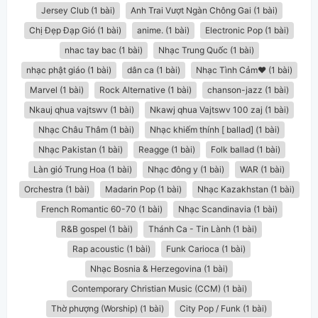
Jersey Club (1 bài)
Anh Trai Vượt Ngàn Chông Gai (1 bài)
Chị Đẹp Đạp Gió (1 bài)
anime. (1 bài)
Electronic Pop (1 bài)
nhac tay bac (1 bài)
Nhạc Trung Quốc (1 bài)
nhạc phật giáo (1 bài)
dân ca​ (1 bài)
Nhạc Tình Cảm❤️ (1 bài)
Marvel (1 bài)
Rock Alternative (1 bài)
chanson-jazz (1 bài)
Nkauj qhua vajtswv (1 bài)
Nkawj qhua Vajtswv 100 zaj (1 bài)
Nhạc Châu Thâm (1 bài)
Nhạc khiếm thính [ ballad] (1 bài)
Nhạc Pakistan (1 bài)
Reagge (1 bài)
Folk ballad (1 bài)
Làn gió Trung Hoa (1 bài)
Nhạc đông y (1 bài)
WAR (1 bài)
Orchestra (1 bài)
Madarin Pop (1 bài)
Nhạc Kazakhstan (1 bài)
French Romantic 60-70 (1 bài)
Nhạc Scandinavia (1 bài)
R&B gospel (1 bài)
Thánh Ca - Tin Lành (1 bài)
Rap acoustic (1 bài)
Funk Carioca (1 bài)
Nhạc Bosnia & Herzegovina (1 bài)
Contemporary Christian Music (CCM) (1 bài)
Thờ phượng (Worship) (1 bài)
City Pop / Funk (1 bài)