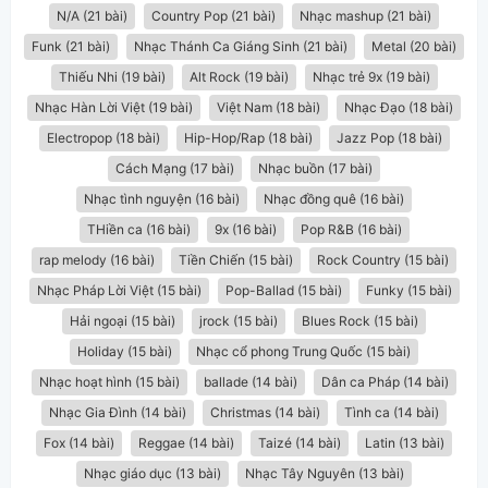
N/A (21 bài)
Country Pop (21 bài)
Nhạc mashup (21 bài)
Funk (21 bài)
Nhạc Thánh Ca Giáng Sinh (21 bài)
Metal (20 bài)
Thiếu Nhi (19 bài)
Alt Rock (19 bài)
Nhạc trẻ 9x (19 bài)
Nhạc Hàn Lời Việt (19 bài)
Việt Nam (18 bài)
Nhạc Đạo (18 bài)
Electropop (18 bài)
Hip-Hop/Rap (18 bài)
Jazz Pop (18 bài)
Cách Mạng (17 bài)
Nhạc buồn (17 bài)
Nhạc tình nguyện (16 bài)
Nhạc đồng quê (16 bài)
THiền ca (16 bài)
9x (16 bài)
Pop R&B (16 bài)
rap melody (16 bài)
Tiền Chiến (15 bài)
Rock Country (15 bài)
Nhạc Pháp Lời Việt (15 bài)
Pop-Ballad (15 bài)
Funky (15 bài)
Hải ngoại (15 bài)
jrock (15 bài)
Blues Rock (15 bài)
Holiday (15 bài)
Nhạc cổ phong Trung Quốc (15 bài)
Nhạc hoạt hình (15 bài)
ballade (14 bài)
Dân ca Pháp (14 bài)
Nhạc Gia Đình (14 bài)
Christmas (14 bài)
Tình ca (14 bài)
Fox (14 bài)
Reggae (14 bài)
Taizé (14 bài)
Latin (13 bài)
Nhạc giáo dục (13 bài)
Nhạc Tây Nguyên (13 bài)