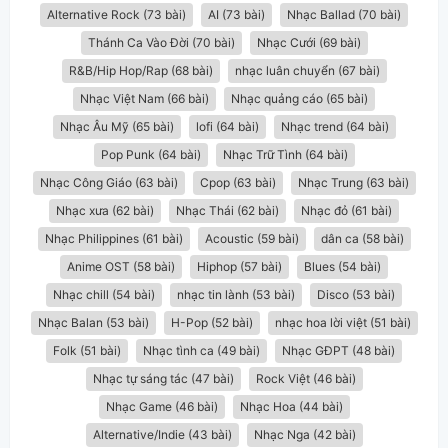
Alternative Rock (73 bài)
AI (73 bài)
Nhạc Ballad (70 bài)
Thánh Ca Vào Đời (70 bài)
Nhạc Cưới (69 bài)
R&B/Hip Hop/Rap (68 bài)
nhạc luân chuyển (67 bài)
Nhạc Việt Nam (66 bài)
Nhạc quảng cáo (65 bài)
Nhạc Âu Mỹ (65 bài)
lofi (64 bài)
Nhạc trend (64 bài)
Pop Punk (64 bài)
Nhạc Trữ Tình (64 bài)
Nhạc Công Giáo (63 bài)
Cpop (63 bài)
Nhạc Trung (63 bài)
Nhạc xưa (62 bài)
Nhạc Thái (62 bài)
Nhạc đỏ (61 bài)
Nhạc Philippines (61 bài)
Acoustic (59 bài)
dân ca (58 bài)
Anime OST (58 bài)
Hiphop (57 bài)
Blues (54 bài)
Nhạc chill (54 bài)
nhạc tin lành (53 bài)
Disco (53 bài)
Nhạc Balan (53 bài)
H-Pop (52 bài)
nhạc hoa lời việt (51 bài)
Folk (51 bài)
Nhạc tình ca (49 bài)
Nhạc GĐPT (48 bài)
Nhạc tự sáng tác (47 bài)
Rock Việt (46 bài)
Nhạc Game (46 bài)
Nhạc Hoa (44 bài)
Alternative/Indie (43 bài)
Nhạc Nga (42 bài)