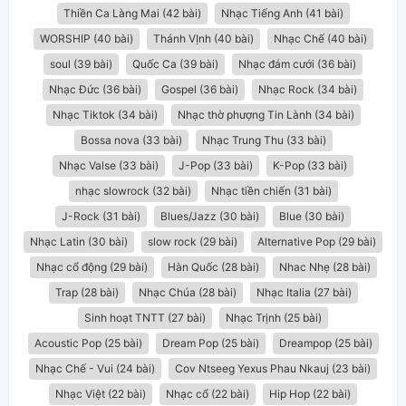
Thiền Ca Làng Mai (42 bài)
Nhạc Tiếng Anh (41 bài)
WORSHIP (40 bài)
Thánh VỊnh (40 bài)
Nhạc Chế (40 bài)
soul (39 bài)
Quốc Ca (39 bài)
Nhạc đám cưới (36 bài)
Nhạc Đức (36 bài)
Gospel (36 bài)
Nhạc Rock (34 bài)
Nhạc Tiktok (34 bài)
Nhạc thờ phượng Tin Lành (34 bài)
Bossa nova (33 bài)
Nhạc Trung Thu (33 bài)
Nhạc Valse (33 bài)
J-Pop (33 bài)
K-Pop (33 bài)
nhạc slowrock (32 bài)
Nhạc tiền chiến (31 bài)
J-Rock (31 bài)
Blues/Jazz (30 bài)
Blue (30 bài)
Nhạc Latin (30 bài)
slow rock (29 bài)
Alternative Pop (29 bài)
Nhạc cổ động (29 bài)
Hàn Quốc (28 bài)
Nhac Nhẹ (28 bài)
Trap (28 bài)
Nhạc Chúa (28 bài)
Nhạc Italia (27 bài)
Sinh hoạt TNTT (27 bài)
Nhạc Trịnh (25 bài)
Acoustic Pop (25 bài)
Dream Pop (25 bài)
Dreampop (25 bài)
Nhạc Chế - Vui (24 bài)
Cov Ntseeg Yexus Phau Nkauj (23 bài)
Nhạc Việt (22 bài)
Nhạc cổ (22 bài)
Hip Hop (22 bài)