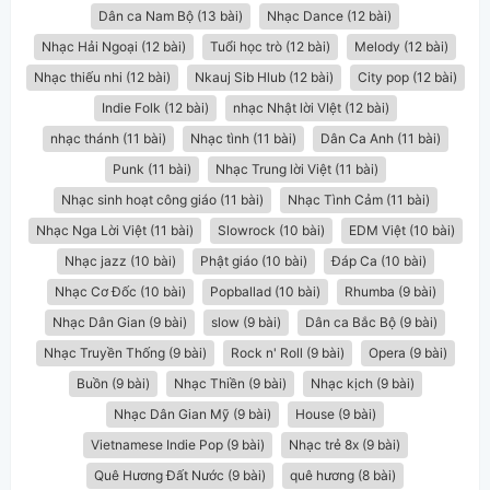
Dân ca Nam Bộ (13 bài)
Nhạc Dance (12 bài)
Nhạc Hải Ngoại (12 bài)
Tuổi học trò (12 bài)
Melody (12 bài)
Nhạc thiếu nhi (12 bài)
Nkauj Sib Hlub (12 bài)
City pop (12 bài)
Indie Folk (12 bài)
nhạc Nhật lời VIệt (12 bài)
nhạc thánh (11 bài)
Nhạc tình (11 bài)
Dân Ca Anh (11 bài)
Punk (11 bài)
Nhạc Trung lời Việt (11 bài)
Nhạc sinh hoạt công giáo (11 bài)
Nhạc Tình Cảm (11 bài)
Nhạc Nga Lời Việt (11 bài)
Slowrock (10 bài)
EDM Việt (10 bài)
Nhạc jazz (10 bài)
Phật giáo (10 bài)
Đáp Ca (10 bài)
Nhạc Cơ Đốc (10 bài)
Popballad (10 bài)
Rhumba (9 bài)
Nhạc Dân Gian (9 bài)
slow (9 bài)
Dân ca Bắc Bộ (9 bài)
Nhạc Truyền Thống (9 bài)
Rock n' Roll (9 bài)
Opera (9 bài)
Buồn (9 bài)
Nhạc Thiền (9 bài)
Nhạc kịch (9 bài)
Nhạc Dân Gian Mỹ (9 bài)
House (9 bài)
Vietnamese Indie Pop (9 bài)
Nhạc trẻ 8x (9 bài)
Quê Hương Đất Nước (9 bài)
quê hương (8 bài)