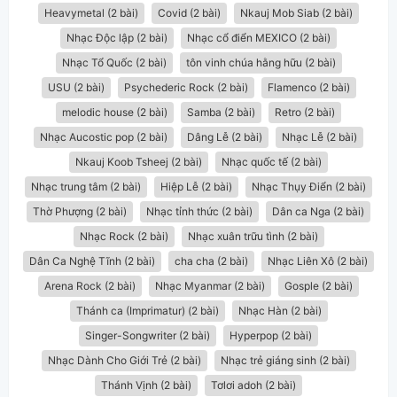
Heavymetal (2 bài)
Covid (2 bài)
Nkauj Mob Siab (2 bài)
Nhạc Độc lập (2 bài)
Nhạc cổ điển MEXICO (2 bài)
Nhạc Tổ Quốc (2 bài)
tôn vinh chúa hằng hữu (2 bài)
USU (2 bài)
Psychederic Rock (2 bài)
Flamenco (2 bài)
melodic house (2 bài)
Samba (2 bài)
Retro (2 bài)
Nhạc Aucostic pop (2 bài)
Dâng Lễ (2 bài)
Nhạc Lễ (2 bài)
Nkauj Koob Tsheej (2 bài)
Nhạc quốc tế (2 bài)
Nhạc trung tâm (2 bài)
Hiệp Lễ (2 bài)
Nhạc Thụy Điển (2 bài)
Thờ Phượng (2 bài)
Nhạc tỉnh thức (2 bài)
Dân ca Nga (2 bài)
Nhạc Rock (2 bài)
Nhạc xuân trữu tình (2 bài)
Dân Ca Nghệ Tĩnh (2 bài)
cha cha (2 bài)
Nhạc Liên Xô (2 bài)
Arena Rock (2 bài)
Nhạc Myanmar (2 bài)
Gosple (2 bài)
Thánh ca (Imprimatur) (2 bài)
Nhạc Hàn (2 bài)
Singer-Songwriter (2 bài)
Hyperpop (2 bài)
Nhạc Dành Cho Giới Trẻ (2 bài)
Nhạc trẻ giáng sinh (2 bài)
Thánh Vịnh (2 bài)
Tơlơi adoh (2 bài)