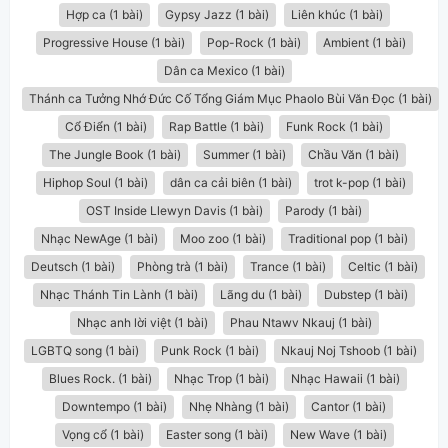
Hợp ca (1 bài)
Gypsy Jazz (1 bài)
Liên khúc (1 bài)
Progressive House (1 bài)
Pop-Rock (1 bài)
Ambient (1 bài)
Dân ca Mexico (1 bài)
Thánh ca Tưởng Nhớ Đức Cố Tổng Giám Mục Phaolo Bùi Văn Đọc (1 bài)
Cổ Điển (1 bài)
Rap Battle (1 bài)
Funk Rock (1 bài)
The Jungle Book (1 bài)
Summer (1 bài)
Chầu Văn (1 bài)
Hiphop Soul (1 bài)
dân ca cải biên (1 bài)
trot k-pop (1 bài)
OST Inside Llewyn Davis (1 bài)
Parody (1 bài)
Nhạc NewAge (1 bài)
Moo zoo (1 bài)
Traditional pop (1 bài)
Deutsch (1 bài)
Phòng trà (1 bài)
Trance (1 bài)
Celtic (1 bài)
Nhạc Thánh Tin Lành (1 bài)
Lãng du (1 bài)
Dubstep (1 bài)
Nhạc anh lời việt (1 bài)
Phau Ntawv Nkauj (1 bài)
LGBTQ song (1 bài)
Punk Rock (1 bài)
Nkauj Noj Tshoob (1 bài)
Blues Rock. (1 bài)
Nhạc Trop (1 bài)
Nhạc Hawaii (1 bài)
Downtempo (1 bài)
Nhẹ Nhàng (1 bài)
Cantor (1 bài)
Vọng cổ (1 bài)
Easter song (1 bài)
New Wave (1 bài)