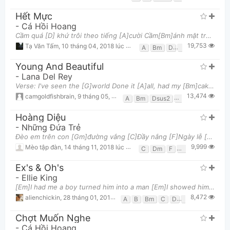
Hết Mực
-
Cá Hồi Hoang
Cầm quá [D] khứ trôi theo tiếng [A]cười Cầm[Bm]ánh mặt trời trong [G] đêm Cầm nỗi [D] nhớ đang t
19,753
Tạ Văn Tấm
,
10 tháng 04, 2018 lúc 04:37pm
A
Bm
D
G
Young And Beautiful
-
Lana Del Rey
Verse: I've seen the [G]world Done it [A]all, had my [Bm]cake now [Dsus2] [G]Diamonds, [A]brilli
13,474
camgoldfishbrain
,
9 tháng 05, 2017 lúc 04:24pm
A
Bm
Dsus2
Em
G
Hoàng Diệu
-
Những Đứa Trẻ
Đèo em trên con [Gm]đường vắng [C]Đầy nắng [F]Ngày lễ [Dm]Em ngơ ngác nhìn quanh Và [Gm]thấy [
9,999
Mèo tập đàn
,
14 tháng 11, 2018 lúc 12:17pm
C
Dm
F
Gm
Ex's & Oh's
-
Ellie King
[Em]I had me a boy turned him into a man [Em]I showed him all the things that he didn't understand
8,472
alienchickin
,
28 tháng 01, 2017 lúc 01:17pm
A
B
Bm
C
D
Em
G
Chợt Muốn Nghe
-
Cá Hồi Hoang