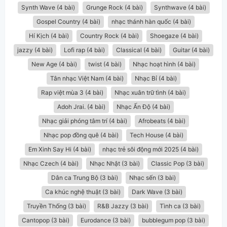
Synth Wave (4 bài)
Grunge Rock (4 bài)
Synthwave (4 bài)
Gospel Country (4 bài)
nhạc thánh hàn quốc (4 bài)
Hí Kịch (4 bài)
Country Rock (4 bài)
Shoegaze (4 bài)
jazzy (4 bài)
Lofi rap (4 bài)
Classical (4 bài)
Guitar (4 bài)
New Age (4 bài)
twist (4 bài)
Nhạc hoạt hình (4 bài)
Tân nhạc Việt Nam (4 bài)
Nhạc Bỉ (4 bài)
Rap việt mùa 3 (4 bài)
Nhạc xuân trữ tình (4 bài)
Adoh Jrai. (4 bài)
Nhạc Ấn Độ (4 bài)
Nhạc giải phóng tâm trí (4 bài)
Afrobeats (4 bài)
Nhạc pop đồng quê (4 bài)
Tech House (4 bài)
Em Xinh Say Hi (4 bài)
nhạc trẻ sôi động mới 2025 (4 bài)
Nhạc Czech (4 bài)
Nhạc Nhật (3 bài)
Classic Pop (3 bài)
Dân ca Trung Bộ (3 bài)
Nhạc sến (3 bài)
Ca khúc nghệ thuật (3 bài)
Dark Wave (3 bài)
Truyền Thống (3 bài)
R&B Jazzy (3 bài)
Tình ca (3 bài)
Cantopop (3 bài)
Eurodance (3 bài)
bubblegum pop (3 bài)