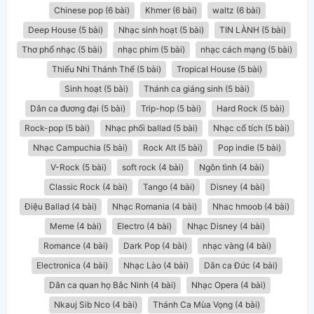
Chinese pop (6 bài)
Khmer (6 bài)
waltz (6 bài)
Deep House (5 bài)
Nhạc sinh hoạt (5 bài)
TIN LÀNH (5 bài)
Thơ phổ nhạc (5 bài)
nhạc phim (5 bài)
nhạc cách mạng (5 bài)
Thiếu Nhi Thánh Thể (5 bài)
Tropical House (5 bài)
Sinh hoạt (5 bài)
Thánh ca giáng sinh (5 bài)
Dân ca đương đại (5 bài)
Trip-hop (5 bài)
Hard Rock (5 bài)
Rock-pop (5 bài)
Nhạc phối ballad (5 bài)
Nhạc cổ tích (5 bài)
Nhạc Campuchia (5 bài)
Rock Alt (5 bài)
Pop indie (5 bài)
V-Rock (5 bài)
soft rock (4 bài)
Ngôn tình (4 bài)
Classic Rock (4 bài)
Tango (4 bài)
Disney (4 bài)
Điệu Ballad (4 bài)
Nhạc Romania (4 bài)
Nhac hmoob (4 bài)
Meme (4 bài)
Electro (4 bài)
Nhạc Disney (4 bài)
Romance (4 bài)
Dark Pop (4 bài)
nhạc vàng (4 bài)
Electronica (4 bài)
Nhạc Lào (4 bài)
Dân ca Đức (4 bài)
Dân ca quan họ Bắc Ninh (4 bài)
Nhạc Opera (4 bài)
Nkauj Sib Nco (4 bài)
Thánh Ca Mùa Vọng (4 bài)