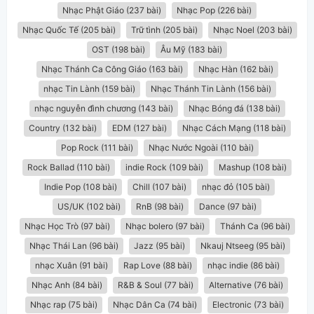
Nhạc Phật Giáo (237 bài)
Nhạc Pop (226 bài)
Nhạc Quốc Tế (205 bài)
Trữ tình (205 bài)
Nhạc Noel (203 bài)
OST (198 bài)
Âu Mỹ (183 bài)
Nhạc Thánh Ca Công Giáo (163 bài)
Nhạc Hàn (162 bài)
nhạc Tin Lành (159 bài)
Nhạc Thánh Tin Lành (156 bài)
nhạc nguyễn đình chương (143 bài)
Nhạc Bóng đá (138 bài)
Country (132 bài)
EDM (127 bài)
Nhạc Cách Mạng (118 bài)
Pop Rock (111 bài)
Nhạc Nước Ngoài (110 bài)
Rock Ballad (110 bài)
indie Rock (109 bài)
Mashup (108 bài)
Indie Pop (108 bài)
Chill (107 bài)
nhạc đỏ (105 bài)
US/UK (102 bài)
RnB (98 bài)
Dance (97 bài)
Nhạc Học Trò (97 bài)
Nhạc bolero (97 bài)
Thánh Ca (96 bài)
Nhạc Thái Lan (96 bài)
Jazz (95 bài)
Nkauj Ntseeg (95 bài)
nhạc Xuân (91 bài)
Rap Love (88 bài)
nhạc indie (86 bài)
Nhạc Anh (84 bài)
R&B & Soul (77 bài)
Alternative (76 bài)
Nhạc rap (75 bài)
Nhạc Dân Ca (74 bài)
Electronic (73 bài)