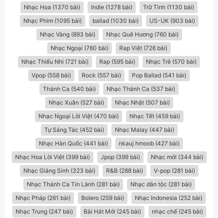
Nhạc Hoa (1370 bài)
Indie (1278 bài)
Trữ Tình (1130 bài)
Nhạc Phim (1095 bài)
ballad (1030 bài)
US-UK (903 bài)
Nhạc Vàng (893 bài)
Nhạc Quê Hương (760 bài)
Nhạc Ngoại (760 bài)
Rap Việt (726 bài)
Nhạc Thiếu Nhi (721 bài)
Rap (595 bài)
Nhạc Trẻ (570 bài)
Vpop (558 bài)
Rock (557 bài)
Pop Ballad (541 bài)
Thánh Ca (540 bài)
Nhạc Thánh Ca (537 bài)
Nhạc Xuân (527 bài)
Nhạc Nhật (507 bài)
Nhạc Ngoại Lời Việt (470 bài)
Nhạc Tết (459 bài)
Tự Sáng Tác (452 bài)
Nhạc Malay (447 bài)
Nhạc Hàn Quốc (441 bài)
nkauj hmoob (427 bài)
Nhạc Hoa Lời Việt (399 bài)
Jpop (399 bài)
Nhạc mới (344 bài)
Nhạc Giáng Sinh (323 bài)
R&B (288 bài)
V-pop (281 bài)
Nhạc Thánh Ca Tin Lành (281 bài)
Nhạc dân tộc (281 bài)
Nhạc Pháp (261 bài)
Bolero (259 bài)
Nhạc Indonesia (252 bài)
Nhạc Trung (247 bài)
Bài Hát Mới (245 bài)
nhạc chế (245 bài)