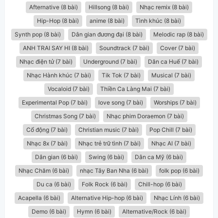
Afternative (8 bài)
Hillsong (8 bài)
Nhạc remix (8 bài)
Hip-Hop (8 bài)
anime (8 bài)
Tình khúc (8 bài)
Synth pop (8 bài)
Dân gian đương đại (8 bài)
Melodic rap (8 bài)
ANH TRAI SAY HI (8 bài)
Soundtrack (7 bài)
Cover (7 bài)
Nhạc điện tử (7 bài)
Underground (7 bài)
Dân ca Huế (7 bài)
Nhạc Hành khúc (7 bài)
Tik Tok (7 bài)
Musical (7 bài)
Vocaloid (7 bài)
Thiền Ca Làng Mai (7 bài)
Experimental Pop (7 bài)
love song (7 bài)
Worships (7 bài)
Christmas Song (7 bài)
Nhạc phim Doraemon (7 bài)
Cổ động (7 bài)
Christian music (7 bài)
Pop Chill (7 bài)
Nhạc 8x (7 bài)
Nhạc trẻ trữ tình (7 bài)
Nhạc AI (7 bài)
Dân gian (6 bài)
Swing (6 bài)
Dân ca Mỹ (6 bài)
Nhạc Chăm (6 bài)
nhạc Tây Ban Nha (6 bài)
folk pop (6 bài)
Du ca (6 bài)
Folk Rock (6 bài)
Chill-hop (6 bài)
Acapella (6 bài)
Alternative Hip-hop (6 bài)
Nhạc Lính (6 bài)
Demo (6 bài)
Hymn (6 bài)
Alternative/Rock (6 bài)