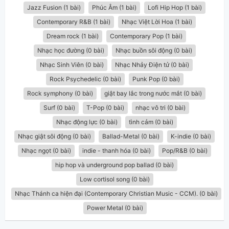
Jazz Fusion (1 bài)
Phúc Âm (1 bài)
Lofi Hip Hop (1 bài)
Contemporary R&B (1 bài)
Nhạc Việt Lời Hoa (1 bài)
Dream rock (1 bài)
Contemporary Pop (1 bài)
Nhạc học đường (0 bài)
Nhạc buồn sôi động (0 bài)
Nhạc Sinh Viên (0 bài)
Nhạc Nhảy Điện tử (0 bài)
Rock Psychedelic (0 bài)
Punk Pop (0 bài)
Rock symphony (0 bài)
giật bay lắc trong nước mắt (0 bài)
Surf (0 bài)
T-Pop (0 bài)
nhạc vô tri (0 bài)
Nhạc động lực (0 bài)
tình cảm (0 bài)
Nhạc giật sôi động (0 bài)
Ballad-Metal (0 bài)
K-indie (0 bài)
Nhạc ngọt (0 bài)
indie - thanh hóa (0 bài)
Pop/R&B (0 bài)
hip hop và underground pop ballad (0 bài)
Low cortisol song (0 bài)
Nhạc Thánh ca hiện đại (Contemporary Christian Music - CCM). (0 bài)
Power Metal (0 bài)