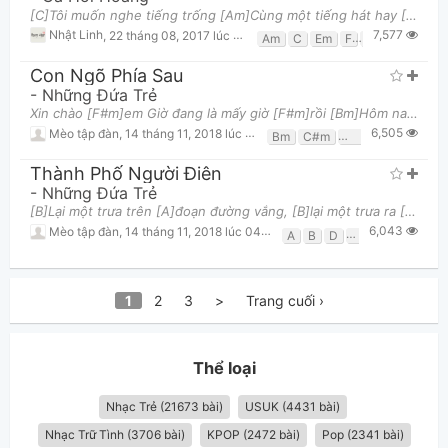
[C]Tôi muốn nghe tiếng trống [Am]Cùng một tiếng hát hay [F]Không phải cô DJ [G]Nâng ngực nhấn nút
7,577
Nhật Linh
,
22 tháng 08, 2017 lúc 10:50pm
Am
C
Em
F
G
Con Ngõ Phía Sau
-
Những Đứa Trẻ
Xin chào [F#m]em Giờ đang là mấy giờ [F#m]rồi [Bm]Hôm nay là ngày Valen[C#m]tine Xin chào [F#m]em
6,505
Mèo tập đàn
,
14 tháng 11, 2018 lúc 12:28pm
Bm
C#m
F#m
Thành Phố Người Điên
-
Những Đứa Trẻ
[B]Lại một trưa trên [A]đoạn đường vắng, [B]lại một trưa ra [A]ngoài kia [B]Chạy dài trên mười [A]h
6,043
Mèo tập đàn
,
14 tháng 11, 2018 lúc 04:39pm
A
B
D
E
1
2
3
>
Trang cuối ›
Thể loại
Nhạc Trẻ (21673 bài)
USUK (4431 bài)
Nhạc Trữ Tình (3706 bài)
KPOP (2472 bài)
Pop (2341 bài)