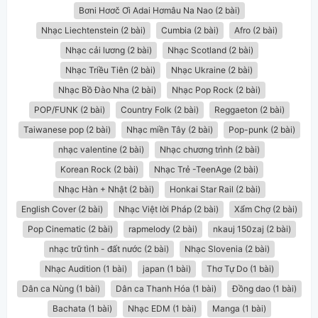
Bơni Hơơč Ơi Adai Hơmâu Na Nao (2 bài)
Nhạc Liechtenstein (2 bài)
Cumbia (2 bài)
Afro (2 bài)
Nhạc cải lương (2 bài)
Nhạc Scotland (2 bài)
Nhạc Triều Tiên (2 bài)
Nhạc Ukraine (2 bài)
Nhạc Bồ Đào Nha (2 bài)
Nhạc Pop Rock (2 bài)
POP/FUNK (2 bài)
Country Folk (2 bài)
Reggaeton (2 bài)
Taiwanese pop (2 bài)
Nhạc miền Tây (2 bài)
Pop-punk (2 bài)
nhạc valentine (2 bài)
Nhạc chương trình (2 bài)
Korean Rock (2 bài)
Nhạc Trẻ -TeenAge (2 bài)
Nhạc Hàn + Nhật (2 bài)
Honkai Star Rail (2 bài)
English Cover (2 bài)
Nhạc Việt lời Pháp (2 bài)
Xẩm Chợ (2 bài)
Pop Cinematic (2 bài)
rapmelody (2 bài)
nkauj 150zaj (2 bài)
nhạc trữ tình - đất nước (2 bài)
Nhạc Slovenia (2 bài)
Nhạc Audition (1 bài)
japan (1 bài)
Thơ Tự Do (1 bài)
Dân ca Nùng (1 bài)
Dân ca Thanh Hóa (1 bài)
Đồng dao (1 bài)
Bachata (1 bài)
Nhạc EDM (1 bài)
Manga (1 bài)