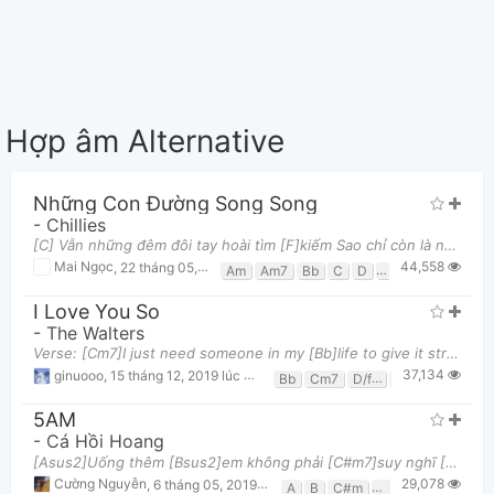
Hợp âm Alternative
Những Con Đường Song Song
-
Chillies
[C] Vẫn những đêm đôi tay hoài tìm [F]kiếm Sao chỉ còn là những nỗi[C] đau Có giấc mơ bâng quơ nào
44,558
Mai Ngọc
,
22 tháng 05, 2019 lúc 03:05pm
Am
Am7
Bb
C
D
Em
F
Fm
G
I Love You So
-
The Walters
Verse: [Cm7]I just need someone in my [Bb]life to give it structure [Cm7]To handle all the selfis
37,134
ginuooo
,
15 tháng 12, 2019 lúc 09:19pm
Bb
Cm7
D/f#
F
5AM
-
Cá Hồi Hoang
[Asus2]Uống thêm [Bsus2]em không phải [C#m7]suy nghĩ [Asus2]Tối cuối tuần [Bsus2]và em lại [C#m7]đ
29,078
Cường Nguyễn
,
6 tháng 05, 2019 lúc 09:34pm
A
B
C#m
G#m