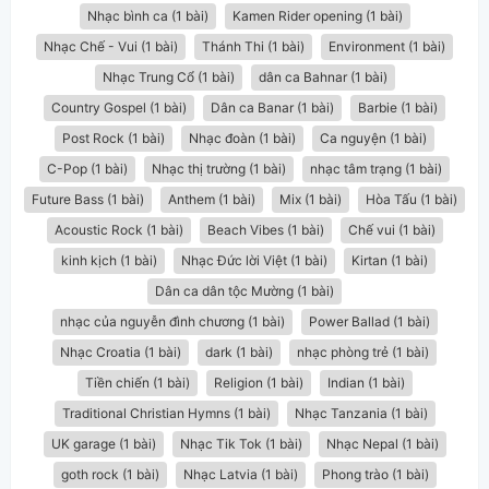
Nhạc bình ca (1 bài)
Kamen Rider opening (1 bài)
Nhạc Chế - Vui (1 bài)
Thánh Thi (1 bài)
Environment (1 bài)
Nhạc Trung Cổ (1 bài)
dân ca Bahnar (1 bài)
Country Gospel (1 bài)
Dân ca Banar (1 bài)
Barbie (1 bài)
Post Rock (1 bài)
Nhạc đoàn (1 bài)
Ca nguyện (1 bài)
C-Pop (1 bài)
Nhạc thị trường (1 bài)
nhạc tâm trạng (1 bài)
Future Bass (1 bài)
Anthem (1 bài)
Mix (1 bài)
Hòa Tấu (1 bài)
Acoustic Rock (1 bài)
Beach Vibes (1 bài)
Chế vui (1 bài)
kinh kịch (1 bài)
Nhạc Đức lời Việt (1 bài)
Kirtan (1 bài)
Dân ca dân tộc Mường (1 bài)
nhạc của nguyễn đình chương (1 bài)
Power Ballad (1 bài)
Nhạc Croatia (1 bài)
dark (1 bài)
nhạc phòng trẻ (1 bài)
Tiền chiến (1 bài)
Religion (1 bài)
Indian (1 bài)
Traditional Christian Hymns (1 bài)
Nhạc Tanzania (1 bài)
UK garage (1 bài)
Nhạc Tik Tok (1 bài)
Nhạc Nepal (1 bài)
goth rock (1 bài)
Nhạc Latvia (1 bài)
Phong trào (1 bài)