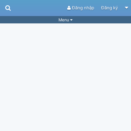
Đăng nhập
Đăng ký
Menu
Bài hát
Guitar Tabs
Playlist
Hợp âm
Điệu bài hát
Thể loại
Tìm theo hợp âm
Tải ứng dụng
Yêu cầu hợp âm
Thành Viên
Khóa học
Quản lý
65
Tắt quảng cáo