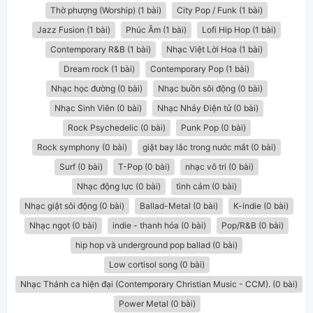
Thờ phượng (Worship) (1 bài)
City Pop / Funk (1 bài)
Jazz Fusion (1 bài)
Phúc Âm (1 bài)
Lofi Hip Hop (1 bài)
Contemporary R&B (1 bài)
Nhạc Việt Lời Hoa (1 bài)
Dream rock (1 bài)
Contemporary Pop (1 bài)
Nhạc học đường (0 bài)
Nhạc buồn sôi động (0 bài)
Nhạc Sinh Viên (0 bài)
Nhạc Nhảy Điện tử (0 bài)
Rock Psychedelic (0 bài)
Punk Pop (0 bài)
Rock symphony (0 bài)
giật bay lắc trong nước mắt (0 bài)
Surf (0 bài)
T-Pop (0 bài)
nhạc vô tri (0 bài)
Nhạc động lực (0 bài)
tình cảm (0 bài)
Nhạc giật sôi động (0 bài)
Ballad-Metal (0 bài)
K-indie (0 bài)
Nhạc ngọt (0 bài)
indie - thanh hóa (0 bài)
Pop/R&B (0 bài)
hip hop và underground pop ballad (0 bài)
Low cortisol song (0 bài)
Nhạc Thánh ca hiện đại (Contemporary Christian Music - CCM). (0 bài)
Power Metal (0 bài)