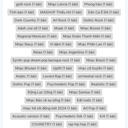
goth rock (1 bài)
Nhạc Latvia (1 bài)
Phong trào (1 bài)
Tình bạn (1 bài)
MASHUP Thiếu nhi (1 bài)
Dân Ca Ê Đê (1 bài)
Dark Country (1 bài)
Art Rock (1 bài)
Gothic Rock (1 bài)
Adoh Jrai sô̆ (1 bài)
Mơak (1 bài)
Nhạc Brunei (1 bài)
Regional Mexican (1 bài)
Nhạc Đoàn Thanh Niên (1 bài)
Nhạc Nauy (1 bài)
Ví dặm (1 bài)
Nhạc Phần Lan (1 bài)
Relax (1 bài)
Nhạc Argentina (1 bài)
Synth-pop dream pop baroque rock (1 bài)
Nhạc Brazil (1 bài)
Nhạc Bhutan (1 bài)
Uplift (1 bài)
nhạc cổ truyền (1 bài)
Arabic (1 bài)
Levant Rap (1 bài)
orchestral rock (1 bài)
Gothic Pop (1 bài)
Psychederic Pop (1 bài)
Realistic (1 bài)
Động Lực Sống (1 bài)
Nhạc Samoa (1 bài)
Nhạc Bảo vệ sự sống (1 bài)
Đất nước (1 bài)
nhạc trẻ sôi động mới 2024 (1 bài)
Art Pop (1 bài)
Acoustic version (1 bài)
Psychederic folk (1 bài)
4/4 (1 bài)
COUNDTRY (1 bài)
rap hip hop (1 bài)