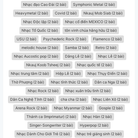
Nhạc đạo Cao Đài (2 bài)
Symphonic Metal (2 bài)
Heavymetal (2 bài)
Covid (2 bài)
Nkauj Mob Siab (2 bài)
Nhạc Độc lập (2 bài)
Nhạc cổ điển MEXICO (2 bài)
Nhạc Tổ Quốc (2 bài)
tôn vinh chúa hằng hữu (2 bài)
USU (2 bài)
Psychederic Rock (2 bài)
Flamenco (2 bài)
melodic house (2 bài)
Samba (2 bài)
Retro (2 bài)
Nhạc Aucostic pop (2 bài)
Dâng Lễ (2 bài)
Nhạc Lễ (2 bài)
Nkauj Koob Tsheej (2 bài)
Nhạc quốc tế (2 bài)
Nhạc trung tâm (2 bài)
Hiệp Lễ (2 bài)
Nhạc Thụy Điển (2 bài)
Thờ Phượng (2 bài)
Nhạc tỉnh thức (2 bài)
Dân ca Nga (2 bài)
Nhạc Rock (2 bài)
Nhạc xuân trữu tình (2 bài)
Dân Ca Nghệ Tĩnh (2 bài)
cha cha (2 bài)
Nhạc Liên Xô (2 bài)
Arena Rock (2 bài)
Nhạc Myanmar (2 bài)
Gosple (2 bài)
Thánh ca (Imprimatur) (2 bài)
Nhạc Hàn (2 bài)
Singer-Songwriter (2 bài)
Hyperpop (2 bài)
Nhạc Dành Cho Giới Trẻ (2 bài)
Nhạc trẻ giáng sinh (2 bài)