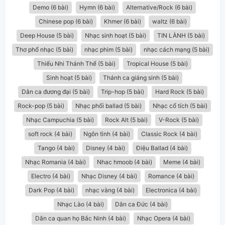
Demo (6 bài)
Hymn (6 bài)
Alternative/Rock (6 bài)
Chinese pop (6 bài)
Khmer (6 bài)
waltz (6 bài)
Deep House (5 bài)
Nhạc sinh hoạt (5 bài)
TIN LÀNH (5 bài)
Thơ phổ nhạc (5 bài)
nhạc phim (5 bài)
nhạc cách mạng (5 bài)
Thiếu Nhi Thánh Thể (5 bài)
Tropical House (5 bài)
Sinh hoạt (5 bài)
Thánh ca giáng sinh (5 bài)
Dân ca đương đại (5 bài)
Trip-hop (5 bài)
Hard Rock (5 bài)
Rock-pop (5 bài)
Nhạc phối ballad (5 bài)
Nhạc cổ tích (5 bài)
Nhạc Campuchia (5 bài)
Rock Alt (5 bài)
V-Rock (5 bài)
soft rock (4 bài)
Ngôn tình (4 bài)
Classic Rock (4 bài)
Tango (4 bài)
Disney (4 bài)
Điệu Ballad (4 bài)
Nhạc Romania (4 bài)
Nhac hmoob (4 bài)
Meme (4 bài)
Electro (4 bài)
Nhạc Disney (4 bài)
Romance (4 bài)
Dark Pop (4 bài)
nhạc vàng (4 bài)
Electronica (4 bài)
Nhạc Lào (4 bài)
Dân ca Đức (4 bài)
Dân ca quan họ Bắc Ninh (4 bài)
Nhạc Opera (4 bài)