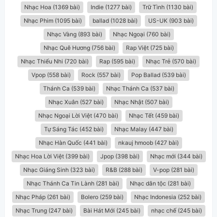
Nhạc Hoa (1369 bài)
Indie (1277 bài)
Trữ Tình (1130 bài)
Nhạc Phim (1095 bài)
ballad (1028 bài)
US-UK (903 bài)
Nhạc Vàng (893 bài)
Nhạc Ngoại (760 bài)
Nhạc Quê Hương (756 bài)
Rap Việt (725 bài)
Nhạc Thiếu Nhi (720 bài)
Rap (595 bài)
Nhạc Trẻ (570 bài)
Vpop (558 bài)
Rock (557 bài)
Pop Ballad (539 bài)
Thánh Ca (539 bài)
Nhạc Thánh Ca (537 bài)
Nhạc Xuân (527 bài)
Nhạc Nhật (507 bài)
Nhạc Ngoại Lời Việt (470 bài)
Nhạc Tết (459 bài)
Tự Sáng Tác (452 bài)
Nhạc Malay (447 bài)
Nhạc Hàn Quốc (441 bài)
nkauj hmoob (427 bài)
Nhạc Hoa Lời Việt (399 bài)
Jpop (398 bài)
Nhạc mới (344 bài)
Nhạc Giáng Sinh (323 bài)
R&B (288 bài)
V-pop (281 bài)
Nhạc Thánh Ca Tin Lành (281 bài)
Nhạc dân tộc (281 bài)
Nhạc Pháp (261 bài)
Bolero (259 bài)
Nhạc Indonesia (252 bài)
Nhạc Trung (247 bài)
Bài Hát Mới (245 bài)
nhạc chế (245 bài)