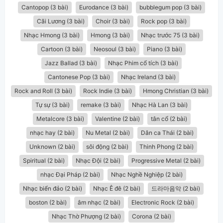
Cantopop (3 bài)
Eurodance (3 bài)
bubblegum pop (3 bài)
Cãi Lương (3 bài)
Choir (3 bài)
Rock pop (3 bài)
Nhạc Hmong (3 bài)
Hmong (3 bài)
Nhạc trước 75 (3 bài)
Cartoon (3 bài)
Neosoul (3 bài)
Piano (3 bài)
Jazz Ballad (3 bài)
Nhạc Phim cổ tích (3 bài)
Cantonese Pop (3 bài)
Nhạc Ireland (3 bài)
Rock and Roll (3 bài)
Rock Indie (3 bài)
Hmong Christian (3 bài)
Tự sự (3 bài)
remake (3 bài)
Nhạc Hà Lan (3 bài)
Metalcore (3 bài)
Valentine (2 bài)
tân cổ (2 bài)
nhạc hay (2 bài)
Nu Metal (2 bài)
Dân ca Thái (2 bài)
Unknown (2 bài)
sôi động (2 bài)
Thinh Phong (2 bài)
Spiritual (2 bài)
Nhạc Đội (2 bài)
Progressive Metal (2 bài)
nhạc Đại Pháp (2 bài)
Nhạc Nghề Nghiệp (2 bài)
Nhạc biển đảo (2 bài)
Nhạc Ê đê (2 bài)
드라마음악 (2 bài)
boston (2 bài)
âm nhạc (2 bài)
Electronic Rock (2 bài)
Nhạc Thờ Phượng (2 bài)
Corona (2 bài)