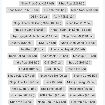
Nhạc Phật Giáo (237 bài)
Nhạc Pop (226 bài)
Nhạc Quốc Tế (205 bài)
Trữ tình (205 bài)
Nhạc Noel (203 bài)
OST (198 bài)
Âu Mỹ (183 bài)
Nhạc Thánh Ca Công Giáo (163 bài)
Nhạc Hàn (162 bài)
nhạc Tin Lành (159 bài)
Nhạc Thánh Tin Lành (156 bài)
nhạc nguyễn đình chương (142 bài)
Nhạc Bóng đá (138 bài)
Country (132 bài)
EDM (127 bài)
Nhạc Cách Mạng (118 bài)
Pop Rock (111 bài)
Nhạc Nước Ngoài (110 bài)
Rock Ballad (110 bài)
indie Rock (109 bài)
Mashup (108 bài)
Indie Pop (108 bài)
Chill (107 bài)
nhạc đỏ (105 bài)
US/UK (102 bài)
RnB (98 bài)
Dance (97 bài)
Nhạc bolero (97 bài)
Nhạc Học Trò (96 bài)
Thánh Ca (96 bài)
Nhạc Thái Lan (96 bài)
Jazz (95 bài)
Nkauj Ntseeg (95 bài)
nhạc Xuân (91 bài)
Rap Love (88 bài)
nhạc indie (86 bài)
Nhạc Anh (84 bài)
R&B & Soul (77 bài)
Alternative (76 bài)
Nhạc rap (74 bài)
Nhạc Dân Ca (74 bài)
Electronic (73 bài)