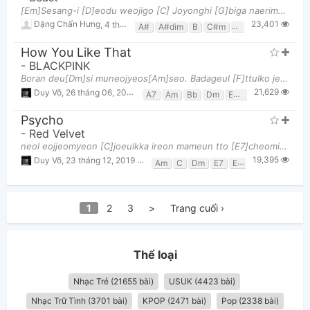
[Em]Sesang-i [D]eodu weojigo [C] Joyonghi [G]biga naerimyeon [Am] Yeo [D]jeonhi geudaero [Gsus4] [
23,401
Đặng Chấn Hưng
,
4 tháng 08, 2022 lúc 12:56am
A#
A#dim
B
C#m
D#m
E
F#
G#
How You Like That
-
BLACKPINK
Boran deu[Dm]si muneojyeos[Am]seo. Badageul [F]ttulko jeo jihakka[Bb]ji Ot kkeutja[Dm]rak japgetda[
21,629
Duy Võ
,
26 tháng 06, 2020 lúc 04:37pm
A7
Am
Bb
Dm
Em7b5
F
Gm
Psycho
-
Red Velvet
neol eojjeomyeon [C]joeulkka ireon mameun tto [E7]cheomira Up and down-i jom [Am]shimhae jojeori ja
19,395
Duy Võ
,
23 tháng 12, 2019 lúc 05:33pm
Am
C
Dm
E7
Em
F
G
1
2
3
>
Trang cuối ›
Thể loại
Nhạc Trẻ (21655 bài)
USUK (4423 bài)
Nhạc Trữ Tình (3701 bài)
KPOP (2471 bài)
Pop (2338 bài)