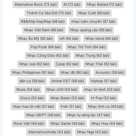
Alternative Rock (73 bài)
AI (72 bài)
Nhạc Ballad (70 bài)
Thánh Ca Vào Đời (70 bài)
Nhạc Cưới (69 bài)
R&B/Hip Hop/Rap (68 bài)
nhạc luân chuyển (67 bài)
Nhạc Việt Nam (66 bài)
Nhạc quảng cáo (65 bài)
Nhạc Âu Mỹ (65 bài)
lofi (64 bài)
Nhạc trend (64 bài)
Pop Punk (64 bài)
Nhạc Trữ Tình (64 bài)
Nhạc Công Giáo (63 bài)
Nhạc Trung (63 bài)
Nhạc xưa (62 bài)
Cpop (62 bài)
Nhạc Thái (62 bài)
Nhạc Philippines (61 bài)
Nhạc đỏ (60 bài)
Acoustic (59 bài)
dân ca (58 bài)
Anime OST (58 bài)
Hiphop (57 bài)
Blues (54 bài)
Nhạc chill (54 bài)
nhạc tin lành (53 bài)
Disco (53 bài)
Nhạc Balan (53 bài)
H-Pop (52 bài)
nhạc hoa lời việt (51 bài)
Folk (51 bài)
Nhạc tình ca (49 bài)
Nhạc GĐPT (48 bài)
Nhạc tự sáng tác (47 bài)
Rock Việt (46 bài)
Nhạc Game (46 bài)
Nhạc Hoa (44 bài)
Alternative/Indie (43 bài)
Nhạc Nga (42 bài)