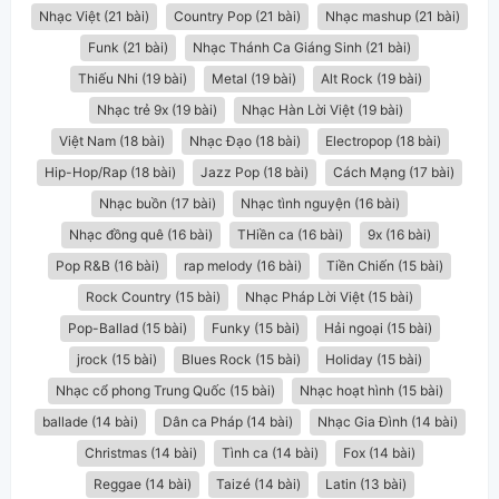
Nhạc Việt (21 bài)
Country Pop (21 bài)
Nhạc mashup (21 bài)
Funk (21 bài)
Nhạc Thánh Ca Giáng Sinh (21 bài)
Thiếu Nhi (19 bài)
Metal (19 bài)
Alt Rock (19 bài)
Nhạc trẻ 9x (19 bài)
Nhạc Hàn Lời Việt (19 bài)
Việt Nam (18 bài)
Nhạc Đạo (18 bài)
Electropop (18 bài)
Hip-Hop/Rap (18 bài)
Jazz Pop (18 bài)
Cách Mạng (17 bài)
Nhạc buồn (17 bài)
Nhạc tình nguyện (16 bài)
Nhạc đồng quê (16 bài)
THiền ca (16 bài)
9x (16 bài)
Pop R&B (16 bài)
rap melody (16 bài)
Tiền Chiến (15 bài)
Rock Country (15 bài)
Nhạc Pháp Lời Việt (15 bài)
Pop-Ballad (15 bài)
Funky (15 bài)
Hải ngoại (15 bài)
jrock (15 bài)
Blues Rock (15 bài)
Holiday (15 bài)
Nhạc cổ phong Trung Quốc (15 bài)
Nhạc hoạt hình (15 bài)
ballade (14 bài)
Dân ca Pháp (14 bài)
Nhạc Gia Đình (14 bài)
Christmas (14 bài)
Tình ca (14 bài)
Fox (14 bài)
Reggae (14 bài)
Taizé (14 bài)
Latin (13 bài)