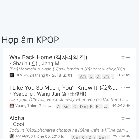
Hợp âm KPOP
Way Back Home (잠자리의 집)
-
Shaun (숀)
,
Jang Mi
[Em]Meomchun sigan [C]sok jamdeun [D]neoreul chaja[G]ga A[Em]muri maga[C]do gyeolguk [D]neoui gyeo
113k
Duy Võ
,
24 tháng 07, 2018 lúc 01:17pm
Am
C
D
Em
G
I Like You So Much, You'll Know It (我多喜欢你, 你会知道 - A Love So Beautiful OST)
-
Ysabelle
,
Wang Jun Qi (王俊琪)
I like your [C]eyes, you look away when you pre[Am]tend not to care I like the [Dm]dimples on the c
44,043
Vương Thiện
,
7 tháng 10, 2018 lúc 04:22am
A
Am
C
Dm
E
Em
F
Fmaj7
G
G7
Aloha
-
Cool
Eoduun [C]bulbitcharae chotbul ha [G]na wain ja [F]ne damgin [G]yaksuk ha [C]na hangsang [F]neoui
29,369
Jocélyn
,
7 tháng 09, 2017 lúc 12:17am
Am
C
Dm
Em
F
G