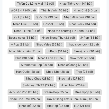
Thiền Ca Làng Mai (42 bài)
Nhạc Tiếng Anh (41 bài)
WORSHIP (40 bài)
Thánh VỊnh (40 bài)
Nhạc Chế (40 bài)
soul (39 bài)
Quốc Ca (39 bài)
Nhạc đám cưới (36 bài)
Nhạc Đức (36 bài)
Gospel (36 bài)
Nhạc Rock (34 bài)
Nhạc Tiktok (34 bài)
Nhạc thờ phượng Tin Lành (34 bài)
Bossa nova (33 bài)
Nhạc Trung Thu (33 bài)
J-Pop (33 bài)
K-Pop (33 bài)
Nhạc Valse (32 bài)
nhạc slowrock (32 bài)
Nhạc tiền chiến (31 bài)
J-Rock (31 bài)
Blues/Jazz (30 bài)
Blue (30 bài)
Nhạc Latin (30 bài)
slow rock (29 bài)
Alternative Pop (29 bài)
Nhạc cổ động (29 bài)
Hàn Quốc (28 bài)
Nhac Nhẹ (28 bài)
Trap (28 bài)
Nhạc Chúa (28 bài)
Nhạc Italia (27 bài)
Sinh hoạt TNTT (27 bài)
Nhạc Trịnh (25 bài)
Acoustic Pop (25 bài)
Dream Pop (25 bài)
Dreampop (25 bài)
Nhạc Chế - Vui (24 bài)
Cov Ntseeg Yexus Phau Nkauj (23 bài)
Nhạc cổ (22 bài)
Hip Hop (22 bài)
N/A (21 bài)