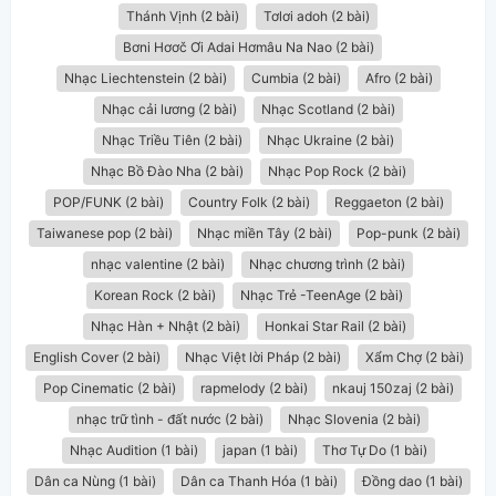
Thánh Vịnh (2 bài)
Tơlơi adoh (2 bài)
Bơni Hơơč Ơi Adai Hơmâu Na Nao (2 bài)
Nhạc Liechtenstein (2 bài)
Cumbia (2 bài)
Afro (2 bài)
Nhạc cải lương (2 bài)
Nhạc Scotland (2 bài)
Nhạc Triều Tiên (2 bài)
Nhạc Ukraine (2 bài)
Nhạc Bồ Đào Nha (2 bài)
Nhạc Pop Rock (2 bài)
POP/FUNK (2 bài)
Country Folk (2 bài)
Reggaeton (2 bài)
Taiwanese pop (2 bài)
Nhạc miền Tây (2 bài)
Pop-punk (2 bài)
nhạc valentine (2 bài)
Nhạc chương trình (2 bài)
Korean Rock (2 bài)
Nhạc Trẻ -TeenAge (2 bài)
Nhạc Hàn + Nhật (2 bài)
Honkai Star Rail (2 bài)
English Cover (2 bài)
Nhạc Việt lời Pháp (2 bài)
Xẩm Chợ (2 bài)
Pop Cinematic (2 bài)
rapmelody (2 bài)
nkauj 150zaj (2 bài)
nhạc trữ tình - đất nước (2 bài)
Nhạc Slovenia (2 bài)
Nhạc Audition (1 bài)
japan (1 bài)
Thơ Tự Do (1 bài)
Dân ca Nùng (1 bài)
Dân ca Thanh Hóa (1 bài)
Đồng dao (1 bài)