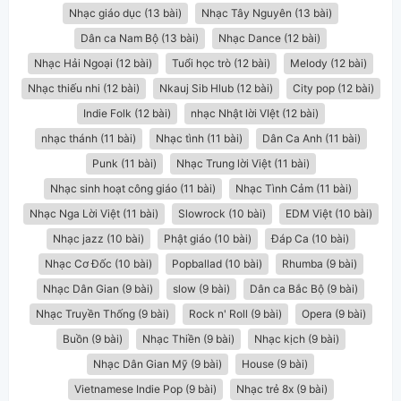
Nhạc giáo dục (13 bài)
Nhạc Tây Nguyên (13 bài)
Dân ca Nam Bộ (13 bài)
Nhạc Dance (12 bài)
Nhạc Hải Ngoại (12 bài)
Tuổi học trò (12 bài)
Melody (12 bài)
Nhạc thiếu nhi (12 bài)
Nkauj Sib Hlub (12 bài)
City pop (12 bài)
Indie Folk (12 bài)
nhạc Nhật lời VIệt (12 bài)
nhạc thánh (11 bài)
Nhạc tình (11 bài)
Dân Ca Anh (11 bài)
Punk (11 bài)
Nhạc Trung lời Việt (11 bài)
Nhạc sinh hoạt công giáo (11 bài)
Nhạc Tình Cảm (11 bài)
Nhạc Nga Lời Việt (11 bài)
Slowrock (10 bài)
EDM Việt (10 bài)
Nhạc jazz (10 bài)
Phật giáo (10 bài)
Đáp Ca (10 bài)
Nhạc Cơ Đốc (10 bài)
Popballad (10 bài)
Rhumba (9 bài)
Nhạc Dân Gian (9 bài)
slow (9 bài)
Dân ca Bắc Bộ (9 bài)
Nhạc Truyền Thống (9 bài)
Rock n' Roll (9 bài)
Opera (9 bài)
Buồn (9 bài)
Nhạc Thiền (9 bài)
Nhạc kịch (9 bài)
Nhạc Dân Gian Mỹ (9 bài)
House (9 bài)
Vietnamese Indie Pop (9 bài)
Nhạc trẻ 8x (9 bài)