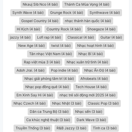
Nkauj Sib Nco (4 bài)
Thánh Ca Mùa Vọng (4 bài)
Synth Wave (4 bài)
Grunge Rock (4 bài)
Synthwave (4 bài)
Gospel Country (4 bài)
nhạc thánh hàn quốc (4 bài)
Hí Kịch (4 bài)
Country Rock (4 bài)
Shoegaze (4 bài)
jazzy (4 bài)
Lofi rap (4 bài)
Classical (4 bài)
Guitar (4 bài)
New Age (4 bài)
twist (4 bài)
Nhạc hoạt hình (4 bài)
Tân nhạc Việt Nam (4 bài)
Nhạc Bỉ (4 bài)
Rap việt mùa 3 (4 bài)
Nhạc xuân trữ tình (4 bài)
Adoh Jrai. (4 bài)
Pop indie (4 bài)
Nhạc Ấn Độ (4 bài)
Nhạc giải phóng tâm trí (4 bài)
Afrobeats (4 bài)
Nhạc pop đồng quê (4 bài)
Tech House (4 bài)
Em Xinh Say Hi (4 bài)
nhạc trẻ sôi động mới 2025 (4 bài)
Nhạc Czech (4 bài)
Nhạc Nhật (3 bài)
Classic Pop (3 bài)
Dân ca Trung Bộ (3 bài)
Nhạc sến (3 bài)
Ca khúc nghệ thuật (3 bài)
Dark Wave (3 bài)
Truyền Thống (3 bài)
R&B Jazzy (3 bài)
Tình ca (3 bài)