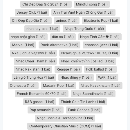
Chị Đẹp Đạp Gió 2024 (1 bài)
Mindful song (1 bài)
Jersey Club (1 bài)
Anh Trai Vượt Ngàn Chông Gai (1 bài)
Chị Đẹp Đạp Gió (1 bài)
anime. (1 bài)
Electronic Pop (1 bài)
nhac tay bac (1 bài)
Nhạc Trung Quốc (1 bài)
nhạc phật giáo (1 bài)
dân ca​ (1 bài)
Nhạc Tình Cảm❤️ (1 bài)
Marvel (1 bài)
Rock Alternative (1 bài)
chanson-jazz (1 bài)
Nkauj qhua vajtswv (1 bài)
Nkawj qhua Vajtswv 100 zaj (1 bài)
Nhạc Châu Thâm (1 bài)
Nhạc khiếm thính [ ballad] (1 bài)
Nhạc Pakistan (1 bài)
Reagge (1 bài)
Folk ballad (1 bài)
Làn gió Trung Hoa (1 bài)
Nhạc đông y (1 bài)
WAR (1 bài)
Orchestra (1 bài)
Madarin Pop (1 bài)
Nhạc Kazakhstan (1 bài)
French Romantic 60-70 (1 bài)
Nhạc Scandinavia (1 bài)
R&B gospel (1 bài)
Thánh Ca - Tin Lành (1 bài)
Rap acoustic (1 bài)
Funk Carioca (1 bài)
Nhạc Bosnia & Herzegovina (1 bài)
Contemporary Christian Music (CCM) (1 bài)