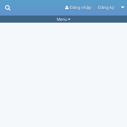
Đăng nhập
Đăng ký
Menu
Bài hát
Guitar Tabs
Playlist
Hợp âm
Điệu bài hát
Thể loại
Tìm theo hợp âm
Tải ứng dụng
Yêu cầu hợp âm
Thành Viên
Khóa học
Quản lý
78
Tắt quảng cáo