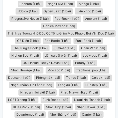
Bachata (1 bài)
Nhạc EDM (1 bài)
Manga (1 bài)
Hợp ca (1 bài)
Gypsy Jazz (1 bài)
Liên khúc (1 bài)
Progressive House (1 bài)
Pop-Rock (1 bài)
Ambient (1 bài)
Dân ca Mexico (1 bài)
Thánh ca Tưởng Nhớ Đức Cố Tổng Giám Mục Phaolo Bùi Văn Đọc (1 bài)
Cổ Điển (1 bài)
Rap Battle (1 bài)
Funk Rock (1 bài)
The Jungle Book (1 bài)
Summer (1 bài)
Chầu Văn (1 bài)
Hiphop Soul (1 bài)
dân ca cải biên (1 bài)
trot k-pop (1 bài)
OST Inside Llewyn Davis (1 bài)
Parody (1 bài)
Nhạc NewAge (1 bài)
Moo zoo (1 bài)
Traditional pop (1 bài)
Deutsch (1 bài)
Phòng trà (1 bài)
Trance (1 bài)
Celtic (1 bài)
Nhạc Thánh Tin Lành (1 bài)
Lãng du (1 bài)
Dubstep (1 bài)
Nhạc anh lời việt (1 bài)
Phau Ntawv Nkauj (1 bài)
LGBTQ song (1 bài)
Punk Rock (1 bài)
Nkauj Noj Tshoob (1 bài)
Blues Rock. (1 bài)
Nhạc Trop (1 bài)
Nhạc Hawaii (1 bài)
Downtempo (1 bài)
Nhẹ Nhàng (1 bài)
Cantor (1 bài)