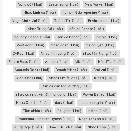
Vọng cổ (1 bài)
Easter song (1 bài)
New Wave (1 bài)
Nhạc bình ca (1 bài)
Kamen Rider opening (1 bài)
Nhạc Chế - Vui (1 bài)
Thánh Thi (1 bài)
Environment (1 bài)
Nhạc Trung Cổ (1 bài)
dân ca Bahnar (1 bài)
Country Gospel (1 bài)
Dân ca Banar (1 bài)
Barbie (1 bài)
Post Rock (1 bài)
Nhạc đoàn (1 bài)
Ca nguyện (1 bài)
C-Pop (1 bài)
Nhạc thị trường (1 bài)
nhạc tâm trạng (1 bài)
Future Bass (1 bài)
Anthem (1 bài)
Mix (1 bài)
Hòa Tấu (1 bài)
Acoustic Rock (1 bài)
Beach Vibes (1 bài)
Chế vui (1 bài)
kinh kịch (1 bài)
Nhạc Đức lời Việt (1 bài)
Kirtan (1 bài)
Dân ca dân tộc Mường (1 bài)
nhạc của nguyễn đình chương (1 bài)
Power Ballad (1 bài)
Nhạc Croatia (1 bài)
dark (1 bài)
nhạc phòng trẻ (1 bài)
Tiền chiến (1 bài)
Religion (1 bài)
Indian (1 bài)
Traditional Christian Hymns (1 bài)
Nhạc Tanzania (1 bài)
UK garage (1 bài)
Nhạc Tik Tok (1 bài)
Nhạc Nepal (1 bài)