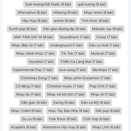
Quê Hương Đất Nước (9 bài)
quê hương (8 bài)
Afternative (8 bài)
Hillsong (8 bài)
Nhạc remix (8 bài)
Hip-Hop (8 bài)
anime (8 bài)
Tình khúc (8 bài)
Synth pop (8 bài)
Dân gian đương đại (8 bài)
Melodic rap (8 bài)
ANH TRAI SAY HI (8 bài)
Soundtrack (7 bài)
Cover (7 bài)
Nhạc điện tử (7 bài)
Underground (7 bài)
Dân ca Huế (7 bài)
Nhạc Hành khúc (7 bài)
Tik Tok (7 bài)
Musical (7 bài)
Vocaloid (7 bài)
Thiền Ca Làng Mai (7 bài)
Experimental Pop (7 bài)
love song (7 bài)
Worships (7 bài)
Christmas Song (7 bài)
Nhạc phim Doraemon (7 bài)
Cổ động (7 bài)
Christian music (7 bài)
Pop Chill (7 bài)
Nhạc 8x (7 bài)
Nhạc trẻ trữ tình (7 bài)
Nhạc AI (7 bài)
Dân gian (6 bài)
Swing (6 bài)
Dân ca Mỹ (6 bài)
Nhạc Chăm (6 bài)
nhạc Tây Ban Nha (6 bài)
folk pop (6 bài)
Du ca (6 bài)
Folk Rock (6 bài)
Chill-hop (6 bài)
Acapella (6 bài)
Alternative Hip-hop (6 bài)
Nhạc Lính (6 bài)