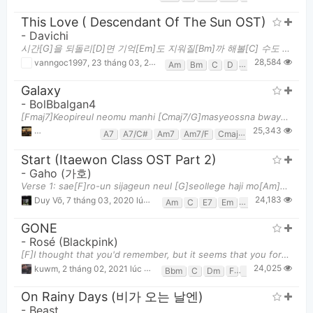
This Love ( Descendant Of The Sun OST)
-
Davichi
시간[G]을 되돌리[D]면 기억[Em]도 지워질[Bm]까 해볼[C] 수도 없는[G] 말들을 [Am]내뱉는 걸 [D]알아 [G]널 힘들게 했[Bm]고 눈물[C]로 살게 했던
28,584
vanngoc1997
,
23 tháng 03, 2016 lúc 11:20pm
Am
Bm
C
D
Em
G
Galaxy
-
BolBbalgan4
[Fmaj7]Keopireul neomu manhi [Cmaj7/G]masyeossna bwayo Simjangi [Em7]mak dugeundaego Jameun jal
25,343
MellowSkypiea
,
17 tháng 03, 2017 lúc 11:37pm
A7
A7/C#
Am7
Am7/F
Cmaj7
Cmaj7/B
Cma
Start (Itaewon Class OST Part 2)
-
Gaho (가호)
Verse 1: sae[F]ro-un sijageun neul [G]seollege haji mo[Am]deun geol igyeonael geotcheo[C]reom si[
24,183
Duy Võ
,
7 tháng 03, 2020 lúc 05:58am
Am
C
E7
Em
F
G
GONE
-
Rosé (Blackpink)
[F]I thought that you'd remember, but it seems that you forgot I[C]t’s hard for me to blame you w
24,025
kuwm
,
2 tháng 02, 2021 lúc 11:46am
Bbm
C
Dm
F
Gm
On Rainy Days (비가 오는 날엔)
-
Beast