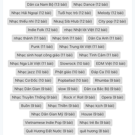
Dân ca Nam Bộ (13 bài)
Nhạc Dance (12 bài)
Nhạc Hải Ngoại (12 bài)
Tuổi học trò (12 bài)
Melody (12 bài)
Nhạc thiếu nhi (12 bài)
Nkauj Sib Hlub (12 bài)
City pop (12 bài)
Indie Folk (12 bài)
nhạc Nhật lời VIệt (12 bài)
nhạc thánh (11 bài)
Nhạc tình (11 bài)
Dân Ca Anh (11 bài)
Punk (11 bài)
Nhạc Trung lời Việt (11 bài)
Nhạc sinh hoạt công giáo (11 bài)
Nhạc Tình Cảm (11 bài)
Nhạc Nga Lời Việt (11 bài)
Slowrock (10 bài)
EDM Việt (10 bài)
Nhạc jazz (10 bài)
Phật giáo (10 bài)
Đáp Ca (10 bài)
Nhạc Cơ Đốc (10 bài)
Popballad (10 bài)
Rhumba (9 bài)
Nhạc Dân Gian (9 bài)
slow (9 bài)
Dân ca Bắc Bộ (9 bài)
Nhạc Truyền Thống (9 bài)
Rock n' Roll (9 bài)
Opera (9 bài)
Buồn (9 bài)
Nhạc Thiền (9 bài)
Nhạc kịch (9 bài)
Nhạc Dân Gian Mỹ (9 bài)
House (9 bài)
Vietnamese Indie Pop (9 bài)
Nhạc trẻ 8x (9 bài)
Quê Hương Đất Nước (9 bài)
quê hương (8 bài)