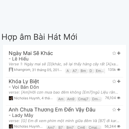
Hợp âm Bài Hát Mới
Ngày Mai Sẽ Khác
-
Lê Hiếu
Verse 1: Ngày mai sẽ [D]khác, sẽ lại thấy hàng cây rất [A]xanh Sẽ lại thấy ngọn gió rất [Bm]tron
135k
khangrom
,
31 tháng 05, 2019 lúc 08:20am
A
A7
Bm
D
Em
F#m
G
Khóa Ly Biệt
-
Voi Bản Đôn
verse: [Am]Hỡi cơn mưa bao đêm không [Em7]ngủ Liệu rằng xa [Dm7]cách bao lâu thì tình sẽ [Am]cũ [
76,104
Nicholas Huynh
,
4 tháng 11, 2023 lúc 01:41am
Am
Am9
Cmaj7
Dm7
Em7
Fmaj7
Anh Chưa Thương Em Đến Vậy Đâu
-
Lady Mây
verse: [G] Em đi xem phim một mình giữa đêm Và [B7] đi karaoke một mình giữa đêm Để [Cmaj7] biết
56,244
Nicholas Huynh
,
2 tháng 10, 2022 lúc 08:34am
Am7
B7
Bm7
Cm6
Cmaj7
D
Dm7
E7