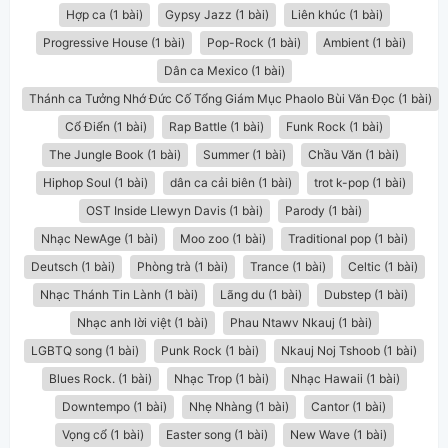
Hợp ca (1 bài)
Gypsy Jazz (1 bài)
Liên khúc (1 bài)
Progressive House (1 bài)
Pop-Rock (1 bài)
Ambient (1 bài)
Dân ca Mexico (1 bài)
Thánh ca Tưởng Nhớ Đức Cố Tổng Giám Mục Phaolo Bùi Văn Đọc (1 bài)
Cổ Điển (1 bài)
Rap Battle (1 bài)
Funk Rock (1 bài)
The Jungle Book (1 bài)
Summer (1 bài)
Chầu Văn (1 bài)
Hiphop Soul (1 bài)
dân ca cải biên (1 bài)
trot k-pop (1 bài)
OST Inside Llewyn Davis (1 bài)
Parody (1 bài)
Nhạc NewAge (1 bài)
Moo zoo (1 bài)
Traditional pop (1 bài)
Deutsch (1 bài)
Phòng trà (1 bài)
Trance (1 bài)
Celtic (1 bài)
Nhạc Thánh Tin Lành (1 bài)
Lãng du (1 bài)
Dubstep (1 bài)
Nhạc anh lời việt (1 bài)
Phau Ntawv Nkauj (1 bài)
LGBTQ song (1 bài)
Punk Rock (1 bài)
Nkauj Noj Tshoob (1 bài)
Blues Rock. (1 bài)
Nhạc Trop (1 bài)
Nhạc Hawaii (1 bài)
Downtempo (1 bài)
Nhẹ Nhàng (1 bài)
Cantor (1 bài)
Vọng cổ (1 bài)
Easter song (1 bài)
New Wave (1 bài)