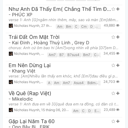
Như Anh Đã Thấy Em( Chẳng Thể Tìm Được Em 2)
-
PHÚC XP
verse 1: Anh [G]ngắm nhìn thêm, mây, sao và màn [Em]đêm long lanh của anh Anh [Am]lướt nhẹ trên từ
49,880
Nicholas Huynh
,
27 tháng 05, 2022 lúc 08:43am
Am
Bm
C
Cm
D
Dsus4
Em
G
G
Trái Đất Ôm Mặt Trời
-
Kai Đinh
,
Hoàng Thuỳ Linh
,
Grey D
chorus: Anh cứ ôm bao hi [Am7]vọng nhìn về phía [D7]em Dù nơi chúng [Gmaj7]ta là ngày với [E7sus4
34,455
Nicholas Huynh
,
18 tháng 12, 2023 lúc 11:56pm
Am7
B7
B7sus4
Bm7
C
D
D7
E7
E7
Em Nên Dừng Lại
-
Khang Việt
verse: [Am]Nhiều lần thấy em khóc, khổ [Em7]đau điều gì phải không [Dm7]Chẳng cần phải bận [Gsus4]
24,703
Nicholas Huynh
,
2 tháng 07, 2022 lúc 01:30am
A
Am
Am7
Asus4
Bdim
Cmaj7
Dm7
E
Về Quê (Rap Việt)
-
Mikelodic
verse 1: Anh đưa em về [G]quê đưa em ra đồng, có đàn cò trắng bay Chiếc nón [Em]lá có quai hồng, n
23,489
Nicholas Huynh
,
15 tháng 06, 2023 lúc 06:22am
Am
C
D
Em
G
Gặp Lại Năm Ta 60
-
Ong Bây Bi
,
ERIK