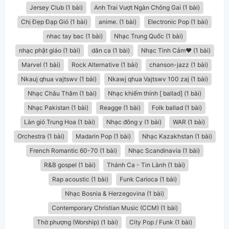
Jersey Club (1 bài)
Anh Trai Vượt Ngàn Chông Gai (1 bài)
Chị Đẹp Đạp Gió (1 bài)
anime. (1 bài)
Electronic Pop (1 bài)
nhac tay bac (1 bài)
Nhạc Trung Quốc (1 bài)
nhạc phật giáo (1 bài)
dân ca​ (1 bài)
Nhạc Tình Cảm❤️ (1 bài)
Marvel (1 bài)
Rock Alternative (1 bài)
chanson-jazz (1 bài)
Nkauj qhua vajtswv (1 bài)
Nkawj qhua Vajtswv 100 zaj (1 bài)
Nhạc Châu Thâm (1 bài)
Nhạc khiếm thính [ ballad] (1 bài)
Nhạc Pakistan (1 bài)
Reagge (1 bài)
Folk ballad (1 bài)
Làn gió Trung Hoa (1 bài)
Nhạc đông y (1 bài)
WAR (1 bài)
Orchestra (1 bài)
Madarin Pop (1 bài)
Nhạc Kazakhstan (1 bài)
French Romantic 60-70 (1 bài)
Nhạc Scandinavia (1 bài)
R&B gospel (1 bài)
Thánh Ca - Tin Lành (1 bài)
Rap acoustic (1 bài)
Funk Carioca (1 bài)
Nhạc Bosnia & Herzegovina (1 bài)
Contemporary Christian Music (CCM) (1 bài)
Thờ phượng (Worship) (1 bài)
City Pop / Funk (1 bài)