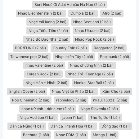
Bơni Hơơč Ơi Adai Hơmâu Na Nao (2 bài)
Nhạc Liechtenstein (2 bài)
Cumbia (2 bài)
Afro (2 bài)
Nhạc cải lương (2 bài)
Nhạc Scotland (2 bài)
Nhạc Triều Tiên (2 bài)
Nhạc Ukraine (2 bài)
Nhạc Bồ Đào Nha (2 bài)
Nhạc Pop Rock (2 bài)
POP/FUNK (2 bài)
Country Folk (2 bài)
Reggaeton (2 bài)
Taiwanese pop (2 bài)
Nhạc miền Tây (2 bài)
Pop-punk (2 bài)
nhạc valentine (2 bài)
Nhạc chương trình (2 bài)
Korean Rock (2 bài)
Nhạc Trẻ -TeenAge (2 bài)
Nhạc Hàn + Nhật (2 bài)
Honkai Star Rail (2 bài)
English Cover (2 bài)
Nhạc Việt lời Pháp (2 bài)
Xẩm Chợ (2 bài)
Pop Cinematic (2 bài)
rapmelody (2 bài)
nkauj 150zaj (2 bài)
nhạc trữ tình - đất nước (2 bài)
Nhạc Slovenia (2 bài)
Nhạc Audition (1 bài)
japan (1 bài)
Thơ Tự Do (1 bài)
Dân ca Nùng (1 bài)
Dân ca Thanh Hóa (1 bài)
Đồng dao (1 bài)
Bachata (1 bài)
Nhạc EDM (1 bài)
Manga (1 bài)