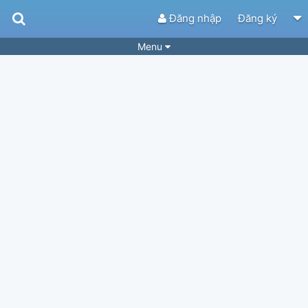
Đăng nhập
Đăng ký
Menu
Bài hát
Guitar Tabs
Playlist
Hợp âm
Điệu bài hát
Thể loại
Tìm theo hợp âm
Tải ứng dụng
Yêu cầu hợp âm
Thành Viên
Khóa học
Quản lý
64
Tắt quảng cáo