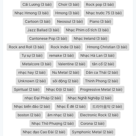
Cãi Lương (3 bài)
Choir (3 bài)
Rock pop (3 bài)
Nhạc Hmong (3 bài)
Hmong (3 bài)
Nhạc trước 75 (3 bài)
Cartoon (3 bài)
Neosoul (3 bài)
Piano (3 bài)
Jazz Ballad (3 bài)
Nhạc Phim cổ tích (3 bài)
Cantonese Pop (3 bài)
Nhạc Ireland (3 bài)
Rock and Roll (3 bài)
Rock Indie (3 bài)
Hmong Christian (3 bài)
Tự sự (3 bài)
remake (3 bài)
Nhạc Hà Lan (3 bài)
Metalcore (3 bài)
Valentine (2 bài)
tân cổ (2 bài)
nhạc hay (2 bài)
Nu Metal (2 bài)
Dân ca Thái (2 bài)
Unknown (2 bài)
sôi động (2 bài)
Thinh Phong (2 bài)
Spiritual (2 bài)
Nhạc Đội (2 bài)
Progressive Metal (2 bài)
nhạc Đại Pháp (2 bài)
Nhạc Nghề Nghiệp (2 bài)
Nhạc biển đảo (2 bài)
Nhạc Ê đê (2 bài)
드라마음악 (2 bài)
boston (2 bài)
âm nhạc (2 bài)
Electronic Rock (2 bài)
Nhạc Thờ Phượng (2 bài)
Corona (2 bài)
Nhạc đạo Cao Đài (2 bài)
Symphonic Metal (2 bài)