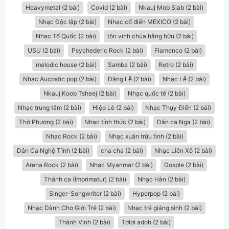
Heavymetal (2 bài)
Covid (2 bài)
Nkauj Mob Siab (2 bài)
Nhạc Độc lập (2 bài)
Nhạc cổ điển MEXICO (2 bài)
Nhạc Tổ Quốc (2 bài)
tôn vinh chúa hằng hữu (2 bài)
USU (2 bài)
Psychederic Rock (2 bài)
Flamenco (2 bài)
melodic house (2 bài)
Samba (2 bài)
Retro (2 bài)
Nhạc Aucostic pop (2 bài)
Dâng Lễ (2 bài)
Nhạc Lễ (2 bài)
Nkauj Koob Tsheej (2 bài)
Nhạc quốc tế (2 bài)
Nhạc trung tâm (2 bài)
Hiệp Lễ (2 bài)
Nhạc Thụy Điển (2 bài)
Thờ Phượng (2 bài)
Nhạc tỉnh thức (2 bài)
Dân ca Nga (2 bài)
Nhạc Rock (2 bài)
Nhạc xuân trữu tình (2 bài)
Dân Ca Nghệ Tĩnh (2 bài)
cha cha (2 bài)
Nhạc Liên Xô (2 bài)
Arena Rock (2 bài)
Nhạc Myanmar (2 bài)
Gosple (2 bài)
Thánh ca (Imprimatur) (2 bài)
Nhạc Hàn (2 bài)
Singer-Songwriter (2 bài)
Hyperpop (2 bài)
Nhạc Dành Cho Giới Trẻ (2 bài)
Nhạc trẻ giáng sinh (2 bài)
Thánh Vịnh (2 bài)
Tơlơi adoh (2 bài)