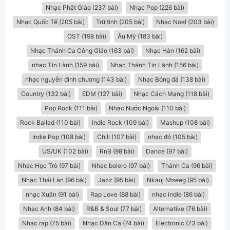
Nhạc Phật Giáo (237 bài)
Nhạc Pop (226 bài)
Nhạc Quốc Tế (205 bài)
Trữ tình (205 bài)
Nhạc Noel (203 bài)
OST (198 bài)
Âu Mỹ (183 bài)
Nhạc Thánh Ca Công Giáo (163 bài)
Nhạc Hàn (162 bài)
nhạc Tin Lành (159 bài)
Nhạc Thánh Tin Lành (156 bài)
nhạc nguyễn đình chương (143 bài)
Nhạc Bóng đá (138 bài)
Country (132 bài)
EDM (127 bài)
Nhạc Cách Mạng (118 bài)
Pop Rock (111 bài)
Nhạc Nước Ngoài (110 bài)
Rock Ballad (110 bài)
indie Rock (109 bài)
Mashup (108 bài)
Indie Pop (108 bài)
Chill (107 bài)
nhạc đỏ (105 bài)
US/UK (102 bài)
RnB (98 bài)
Dance (97 bài)
Nhạc Học Trò (97 bài)
Nhạc bolero (97 bài)
Thánh Ca (96 bài)
Nhạc Thái Lan (96 bài)
Jazz (95 bài)
Nkauj Ntseeg (95 bài)
nhạc Xuân (91 bài)
Rap Love (88 bài)
nhạc indie (86 bài)
Nhạc Anh (84 bài)
R&B & Soul (77 bài)
Alternative (76 bài)
Nhạc rap (75 bài)
Nhạc Dân Ca (74 bài)
Electronic (73 bài)