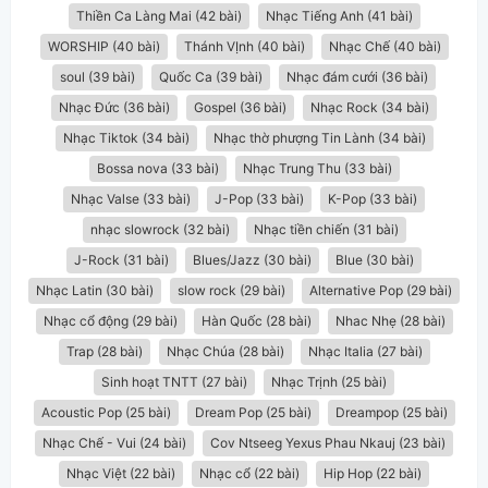
Thiền Ca Làng Mai (42 bài)
Nhạc Tiếng Anh (41 bài)
WORSHIP (40 bài)
Thánh VỊnh (40 bài)
Nhạc Chế (40 bài)
soul (39 bài)
Quốc Ca (39 bài)
Nhạc đám cưới (36 bài)
Nhạc Đức (36 bài)
Gospel (36 bài)
Nhạc Rock (34 bài)
Nhạc Tiktok (34 bài)
Nhạc thờ phượng Tin Lành (34 bài)
Bossa nova (33 bài)
Nhạc Trung Thu (33 bài)
Nhạc Valse (33 bài)
J-Pop (33 bài)
K-Pop (33 bài)
nhạc slowrock (32 bài)
Nhạc tiền chiến (31 bài)
J-Rock (31 bài)
Blues/Jazz (30 bài)
Blue (30 bài)
Nhạc Latin (30 bài)
slow rock (29 bài)
Alternative Pop (29 bài)
Nhạc cổ động (29 bài)
Hàn Quốc (28 bài)
Nhac Nhẹ (28 bài)
Trap (28 bài)
Nhạc Chúa (28 bài)
Nhạc Italia (27 bài)
Sinh hoạt TNTT (27 bài)
Nhạc Trịnh (25 bài)
Acoustic Pop (25 bài)
Dream Pop (25 bài)
Dreampop (25 bài)
Nhạc Chế - Vui (24 bài)
Cov Ntseeg Yexus Phau Nkauj (23 bài)
Nhạc Việt (22 bài)
Nhạc cổ (22 bài)
Hip Hop (22 bài)