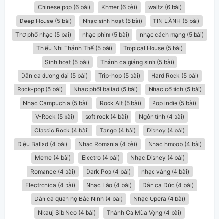
Chinese pop (6 bài)
Khmer (6 bài)
waltz (6 bài)
Deep House (5 bài)
Nhạc sinh hoạt (5 bài)
TIN LÀNH (5 bài)
Thơ phổ nhạc (5 bài)
nhạc phim (5 bài)
nhạc cách mạng (5 bài)
Thiếu Nhi Thánh Thể (5 bài)
Tropical House (5 bài)
Sinh hoạt (5 bài)
Thánh ca giáng sinh (5 bài)
Dân ca đương đại (5 bài)
Trip-hop (5 bài)
Hard Rock (5 bài)
Rock-pop (5 bài)
Nhạc phối ballad (5 bài)
Nhạc cổ tích (5 bài)
Nhạc Campuchia (5 bài)
Rock Alt (5 bài)
Pop indie (5 bài)
V-Rock (5 bài)
soft rock (4 bài)
Ngôn tình (4 bài)
Classic Rock (4 bài)
Tango (4 bài)
Disney (4 bài)
Điệu Ballad (4 bài)
Nhạc Romania (4 bài)
Nhac hmoob (4 bài)
Meme (4 bài)
Electro (4 bài)
Nhạc Disney (4 bài)
Romance (4 bài)
Dark Pop (4 bài)
nhạc vàng (4 bài)
Electronica (4 bài)
Nhạc Lào (4 bài)
Dân ca Đức (4 bài)
Dân ca quan họ Bắc Ninh (4 bài)
Nhạc Opera (4 bài)
Nkauj Sib Nco (4 bài)
Thánh Ca Mùa Vọng (4 bài)