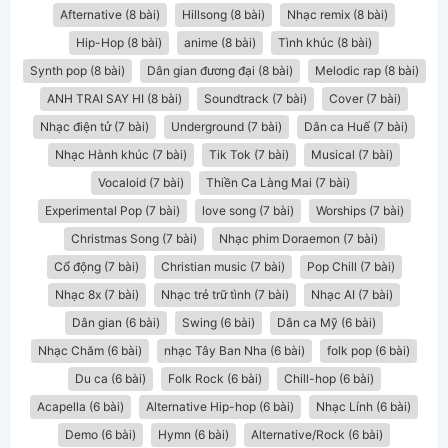
Afternative (8 bài)
Hillsong (8 bài)
Nhạc remix (8 bài)
Hip-Hop (8 bài)
anime (8 bài)
Tình khúc (8 bài)
Synth pop (8 bài)
Dân gian đương đại (8 bài)
Melodic rap (8 bài)
ANH TRAI SAY HI (8 bài)
Soundtrack (7 bài)
Cover (7 bài)
Nhạc điện tử (7 bài)
Underground (7 bài)
Dân ca Huế (7 bài)
Nhạc Hành khúc (7 bài)
Tik Tok (7 bài)
Musical (7 bài)
Vocaloid (7 bài)
Thiền Ca Làng Mai (7 bài)
Experimental Pop (7 bài)
love song (7 bài)
Worships (7 bài)
Christmas Song (7 bài)
Nhạc phim Doraemon (7 bài)
Cổ động (7 bài)
Christian music (7 bài)
Pop Chill (7 bài)
Nhạc 8x (7 bài)
Nhạc trẻ trữ tình (7 bài)
Nhạc AI (7 bài)
Dân gian (6 bài)
Swing (6 bài)
Dân ca Mỹ (6 bài)
Nhạc Chăm (6 bài)
nhạc Tây Ban Nha (6 bài)
folk pop (6 bài)
Du ca (6 bài)
Folk Rock (6 bài)
Chill-hop (6 bài)
Acapella (6 bài)
Alternative Hip-hop (6 bài)
Nhạc Lính (6 bài)
Demo (6 bài)
Hymn (6 bài)
Alternative/Rock (6 bài)