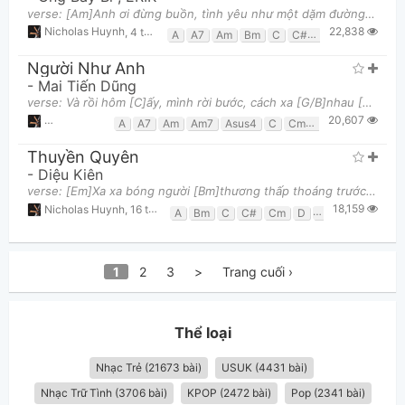
verse: [Am]Anh ơi đừng buồn, tình yêu như một dặm đường [C]Đến lúc ta mỏi [D]rồi thì đành [Em]nghỉ
22,838
Nicholas Huynh
,
4 tháng 11, 2023 lúc 02:03am
A
A7
Am
Bm
C
C#m
D
E
Em
F
Người Như Anh
-
Mai Tiến Dũng
verse: Và rồi hôm [C]ấy, mình rời bước, cách xa [G/B]nhau [E7]Dẫu hai ta chẳng [Am7]ai giận hờn N
20,607
Nicholas Huynh
,
16 tháng 10, 2022 lúc 03:45am
A
A7
Am
Am7
Asus4
C
Cmaj7
Csus4
D7
Thuyền Quyên
-
Diệu Kiên
verse: [Em]Xa xa bóng người [Bm]thương thấp thoáng trước [C]thềm nhà [D]đang đưa [G]dâu [Em]Nơi đ
18,159
Nicholas Huynh
,
16 tháng 07, 2022 lúc 11:07pm
A
Bm
C
C#
Cm
D
D#
Em
Fm
1
2
3
>
Trang cuối ›
Thể loại
Nhạc Trẻ (21673 bài)
USUK (4431 bài)
Nhạc Trữ Tình (3706 bài)
KPOP (2472 bài)
Pop (2341 bài)