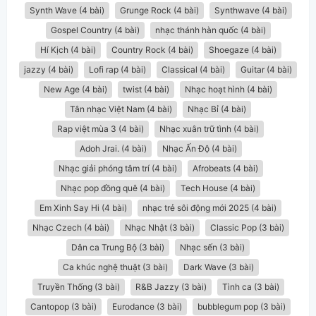
Synth Wave (4 bài)
Grunge Rock (4 bài)
Synthwave (4 bài)
Gospel Country (4 bài)
nhạc thánh hàn quốc (4 bài)
Hí Kịch (4 bài)
Country Rock (4 bài)
Shoegaze (4 bài)
jazzy (4 bài)
Lofi rap (4 bài)
Classical (4 bài)
Guitar (4 bài)
New Age (4 bài)
twist (4 bài)
Nhạc hoạt hình (4 bài)
Tân nhạc Việt Nam (4 bài)
Nhạc Bỉ (4 bài)
Rap việt mùa 3 (4 bài)
Nhạc xuân trữ tình (4 bài)
Adoh Jrai. (4 bài)
Nhạc Ấn Độ (4 bài)
Nhạc giải phóng tâm trí (4 bài)
Afrobeats (4 bài)
Nhạc pop đồng quê (4 bài)
Tech House (4 bài)
Em Xinh Say Hi (4 bài)
nhạc trẻ sôi động mới 2025 (4 bài)
Nhạc Czech (4 bài)
Nhạc Nhật (3 bài)
Classic Pop (3 bài)
Dân ca Trung Bộ (3 bài)
Nhạc sến (3 bài)
Ca khúc nghệ thuật (3 bài)
Dark Wave (3 bài)
Truyền Thống (3 bài)
R&B Jazzy (3 bài)
Tình ca (3 bài)
Cantopop (3 bài)
Eurodance (3 bài)
bubblegum pop (3 bài)