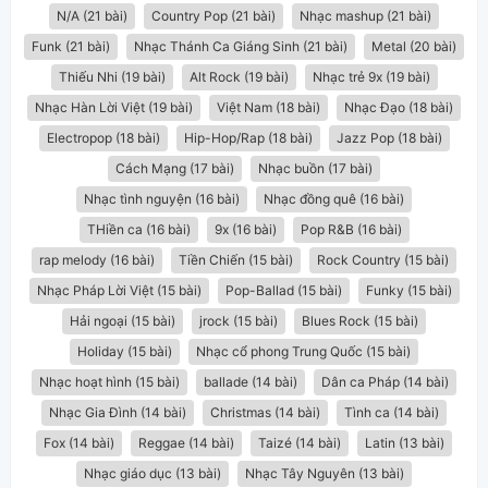
N/A (21 bài)
Country Pop (21 bài)
Nhạc mashup (21 bài)
Funk (21 bài)
Nhạc Thánh Ca Giáng Sinh (21 bài)
Metal (20 bài)
Thiếu Nhi (19 bài)
Alt Rock (19 bài)
Nhạc trẻ 9x (19 bài)
Nhạc Hàn Lời Việt (19 bài)
Việt Nam (18 bài)
Nhạc Đạo (18 bài)
Electropop (18 bài)
Hip-Hop/Rap (18 bài)
Jazz Pop (18 bài)
Cách Mạng (17 bài)
Nhạc buồn (17 bài)
Nhạc tình nguyện (16 bài)
Nhạc đồng quê (16 bài)
THiền ca (16 bài)
9x (16 bài)
Pop R&B (16 bài)
rap melody (16 bài)
Tiền Chiến (15 bài)
Rock Country (15 bài)
Nhạc Pháp Lời Việt (15 bài)
Pop-Ballad (15 bài)
Funky (15 bài)
Hải ngoại (15 bài)
jrock (15 bài)
Blues Rock (15 bài)
Holiday (15 bài)
Nhạc cổ phong Trung Quốc (15 bài)
Nhạc hoạt hình (15 bài)
ballade (14 bài)
Dân ca Pháp (14 bài)
Nhạc Gia Đình (14 bài)
Christmas (14 bài)
Tình ca (14 bài)
Fox (14 bài)
Reggae (14 bài)
Taizé (14 bài)
Latin (13 bài)
Nhạc giáo dục (13 bài)
Nhạc Tây Nguyên (13 bài)