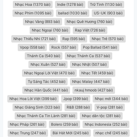
Nhạc Hoa (1370 bài)
Indie (1278 bài)
Trữ Tình (1130 bài)
Nhạc Phim (1095 bài)
ballad (1030 bài)
US-UK (903 bài)
Nhạc Vàng (893 bài)
Nhạc Quê Hương (760 bài)
Nhạc Ngoại (760 bài)
Rap Việt (726 bài)
Nhạc Thiếu Nhi (721 bài)
Rap (595 bài)
Nhạc Trẻ (570 bài)
Vpop (558 bài)
Rock (557 bài)
Pop Ballad (541 bài)
Thánh Ca (540 bài)
Nhạc Thánh Ca (537 bài)
Nhạc Xuân (527 bài)
Nhạc Nhật (507 bài)
Nhạc Ngoại Lời Việt (470 bài)
Nhạc Tết (459 bài)
Tự Sáng Tác (452 bài)
Nhạc Malay (447 bài)
Nhạc Hàn Quốc (441 bài)
nkauj hmoob (427 bài)
Nhạc Hoa Lời Việt (399 bài)
Jpop (399 bài)
Nhạc mới (344 bài)
Nhạc Giáng Sinh (323 bài)
R&B (288 bài)
V-pop (281 bài)
Nhạc Thánh Ca Tin Lành (281 bài)
Nhạc dân tộc (281 bài)
Nhạc Pháp (261 bài)
Bolero (259 bài)
Nhạc Indonesia (252 bài)
Nhạc Trung (247 bài)
Bài Hát Mới (245 bài)
nhạc chế (245 bài)