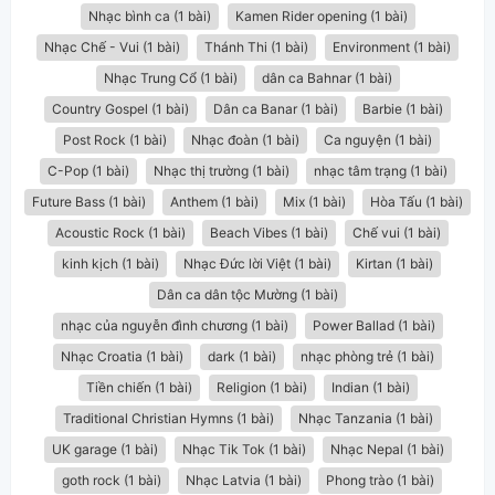
Nhạc bình ca (1 bài)
Kamen Rider opening (1 bài)
Nhạc Chế - Vui (1 bài)
Thánh Thi (1 bài)
Environment (1 bài)
Nhạc Trung Cổ (1 bài)
dân ca Bahnar (1 bài)
Country Gospel (1 bài)
Dân ca Banar (1 bài)
Barbie (1 bài)
Post Rock (1 bài)
Nhạc đoàn (1 bài)
Ca nguyện (1 bài)
C-Pop (1 bài)
Nhạc thị trường (1 bài)
nhạc tâm trạng (1 bài)
Future Bass (1 bài)
Anthem (1 bài)
Mix (1 bài)
Hòa Tấu (1 bài)
Acoustic Rock (1 bài)
Beach Vibes (1 bài)
Chế vui (1 bài)
kinh kịch (1 bài)
Nhạc Đức lời Việt (1 bài)
Kirtan (1 bài)
Dân ca dân tộc Mường (1 bài)
nhạc của nguyễn đình chương (1 bài)
Power Ballad (1 bài)
Nhạc Croatia (1 bài)
dark (1 bài)
nhạc phòng trẻ (1 bài)
Tiền chiến (1 bài)
Religion (1 bài)
Indian (1 bài)
Traditional Christian Hymns (1 bài)
Nhạc Tanzania (1 bài)
UK garage (1 bài)
Nhạc Tik Tok (1 bài)
Nhạc Nepal (1 bài)
goth rock (1 bài)
Nhạc Latvia (1 bài)
Phong trào (1 bài)