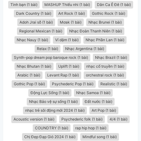
Tình bạn (1 bài)
MASHUP Thiếu nhi (1 bài)
Dân Ca Ê Đê (1 bài)
Dark Country (1 bài)
Art Rock (1 bài)
Gothic Rock (1 bài)
Adoh Jrai sô̆ (1 bài)
Mơak (1 bài)
Nhạc Brunei (1 bài)
Regional Mexican (1 bài)
Nhạc Đoàn Thanh Niên (1 bài)
Nhạc Nauy (1 bài)
Ví dặm (1 bài)
Nhạc Phần Lan (1 bài)
Relax (1 bài)
Nhạc Argentina (1 bài)
Synth-pop dream pop baroque rock (1 bài)
Nhạc Brazil (1 bài)
Nhạc Bhutan (1 bài)
Uplift (1 bài)
nhạc cổ truyền (1 bài)
Arabic (1 bài)
Levant Rap (1 bài)
orchestral rock (1 bài)
Gothic Pop (1 bài)
Psychederic Pop (1 bài)
Realistic (1 bài)
Động Lực Sống (1 bài)
Nhạc Samoa (1 bài)
Nhạc Bảo vệ sự sống (1 bài)
Đất nước (1 bài)
nhạc trẻ sôi động mới 2024 (1 bài)
Art Pop (1 bài)
Acoustic version (1 bài)
Psychederic folk (1 bài)
4/4 (1 bài)
COUNDTRY (1 bài)
rap hip hop (1 bài)
Chị Đẹp Đạp Gió 2024 (1 bài)
Mindful song (1 bài)