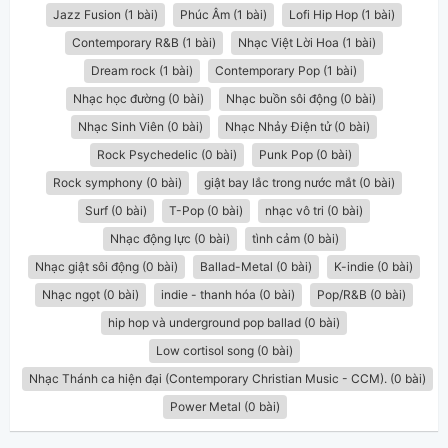
Jazz Fusion (1 bài)
Phúc Âm (1 bài)
Lofi Hip Hop (1 bài)
Contemporary R&B (1 bài)
Nhạc Việt Lời Hoa (1 bài)
Dream rock (1 bài)
Contemporary Pop (1 bài)
Nhạc học đường (0 bài)
Nhạc buồn sôi động (0 bài)
Nhạc Sinh Viên (0 bài)
Nhạc Nhảy Điện tử (0 bài)
Rock Psychedelic (0 bài)
Punk Pop (0 bài)
Rock symphony (0 bài)
giật bay lắc trong nước mắt (0 bài)
Surf (0 bài)
T-Pop (0 bài)
nhạc vô tri (0 bài)
Nhạc động lực (0 bài)
tình cảm (0 bài)
Nhạc giật sôi động (0 bài)
Ballad-Metal (0 bài)
K-indie (0 bài)
Nhạc ngọt (0 bài)
indie - thanh hóa (0 bài)
Pop/R&B (0 bài)
hip hop và underground pop ballad (0 bài)
Low cortisol song (0 bài)
Nhạc Thánh ca hiện đại (Contemporary Christian Music - CCM). (0 bài)
Power Metal (0 bài)