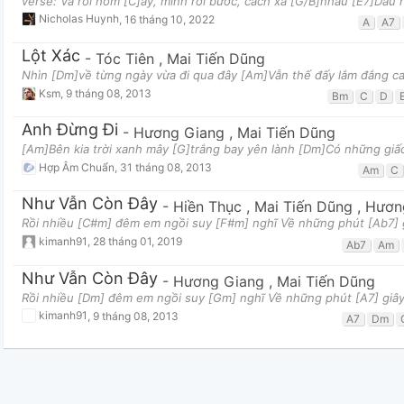
verse: Và rồi hôm [C]ấy, mình rời bước, cách xa [G/B]nhau [E7]Dẫu 
Nicholas Huynh
,
16 tháng 10, 2022
A
A7
Lột Xác
-
Tóc Tiên
,
Mai Tiến Dũng
Nhìn [Dm]về từng ngày vừa đi qua đây [Am]Vẫn thế đấy lắm đắng ca
Ksm
,
9 tháng 08, 2013
Bm
C
D
Anh Đừng Đi
-
Hương Giang
,
Mai Tiến Dũng
[Am]Bên kia trời xanh mây [G]trắng bay yên lành [Dm]Có những gi
Hợp Âm Chuẩn
,
31 tháng 08, 2013
Am
C
Như Vẫn Còn Đây
-
Hiền Thục
,
Mai Tiến Dũng
,
Hươn
Rồi nhiều [C#m] đêm em ngồi suy [F#m] nghĩ Về những phút [Ab7] g
kimanh91
,
28 tháng 01, 2019
Ab7
Am
Như Vẫn Còn Đây
-
Hương Giang
,
Mai Tiến Dũng
Rồi nhiều [Dm] đêm em ngồi suy [Gm] nghĩ Về những phút [A7] giây
kimanh91
,
9 tháng 08, 2013
A7
Dm