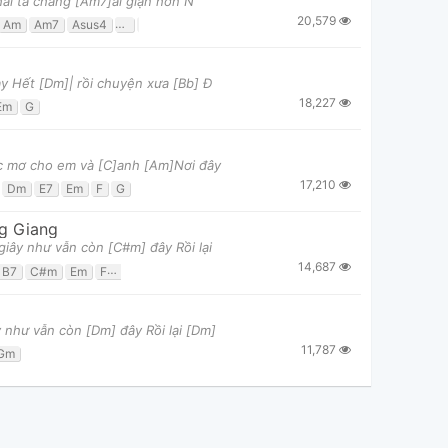
hai ta chẳng [Am7]ai giận hờn N
20,579
Am
Am7
Asus4
C
Cmaj7
Csus4
D7
Dm7
E7
Em7
F
F#m7b5
y Hết [Dm]| rồi chuyện xưa [Bb] Đ
18,227
Em
G
ấc mơ cho em và [C]anh [Am]Nơi đây
17,210
Dm
E7
Em
F
G
g Giang
iây như vẫn còn [C#m] đây Rồi lại
14,687
B7
C#m
Em
F#m
 như vẫn còn [Dm] đây Rồi lại [Dm]
11,787
Gm