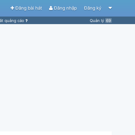
Đăng bài hát
Đăng nhập
Đăng ký
ắt quảng cáo
Quản lý
69