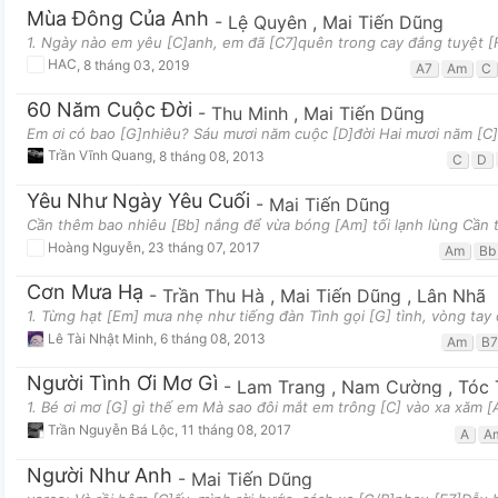
Mùa Đông Của Anh
-
Lệ Quyên
,
Mai Tiến Dũng
1. Ngày nào em yêu [C]anh, em đã [C7]quên trong cay đắng tuyệt 
HAC
,
8 tháng 03, 2019
A7
Am
C
60 Năm Cuộc Đời
-
Thu Minh
,
Mai Tiến Dũng
Em ơi có bao [G]nhiêu? Sáu mươi năm cuộc [D]đời Hai mươi năm [C
Trần Vĩnh Quang
,
8 tháng 08, 2013
C
D
Yêu Như Ngày Yêu Cuối
-
Mai Tiến Dũng
Cần thêm bao nhiêu [Bb] nắng để vừa bóng [Am] tối lạnh lùng Cần 
Hoàng Nguyễn
,
23 tháng 07, 2017
Am
Bb
Cơn Mưa Hạ
-
Trần Thu Hà
,
Mai Tiến Dũng
,
Lân Nhã
1. Từng hạt [Em] mưa nhẹ như tiếng đàn Tình gọi [G] tình, vòng ta
Lê Tài Nhật Minh
,
6 tháng 08, 2013
Am
B7
Người Tình Ơi Mơ Gì
-
Lam Trang
,
Nam Cường
,
Tóc 
1. Bé ơi mơ [G] gì thế em Mà sao đôi mắt em trông [C] vào xa xăm 
Trần Nguyễn Bá Lộc
,
11 tháng 08, 2017
A
A
Người Như Anh
-
Mai Tiến Dũng