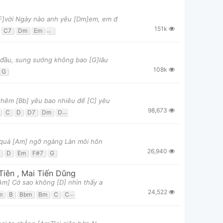
[F]vời Ngày nào anh yêu [Dm]em, em đ
151k
C7
Dm
Em
F
G7
]đầu, sung sướng không bao [G]lâu
108k
G
thêm [Bb] yêu bao nhiêu để [C] yêu
98,673
C
D
D7
Dm
Dsus4
F
Gm
Gm7
y quá [Am] ngỡ ngàng Làn môi hôn
26,940
D
Em
F#7
G
Tiên
,
Mai Tiến Dũng
[Am] Cớ sao không [D] nhìn thấy a
24,522
m
B
Bbm
Bm
C
C#
Cm
D
D7
E
Em
G