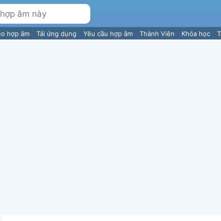
eo hợp âm
Tải ứng dụng
Yêu cầu hợp âm
Thành Viên
Khóa học
T