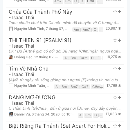
Am7
Bm
C
D
D/f#
D7
Dsus4
Em
Chúa Của Thành Phố Này
-
Isaac Thái
Tone chuẩn chơi trên C# nên mình đã chuyển về C tương ứng với việc các bạn dùng "Capo ngăn 1"... In
20,967
Nguyễn Minh Tỉnh
,
7 tháng 07, 2014 lúc 09:46pm
Am
Am7
C
F
G
THI THIÊN 91 (PSALM 91)
-
Isaac Thái
ĐK : Dù [A]thế giới có đổi dời Dù hàng [C#m]ngàn người ngã [F#m]bên tôi Chọn [Bm]tin vào Chúa mu
19,275
Hoàng Hạc
,
12 tháng 02, 2020 lúc 08:22pm
A
Bm
C#m
D
E
F#7
F#m
Tìm Về Nhà Cha
-
Isaac Thái
[A]Kề từ ngày tôi sống giống như người [E]không tin nơi cứu Chúa[C#m]. [A]Và dần dần xa cách Đ
17,769
Nguyễn Minh Tuấn
,
18 tháng 09, 2017 lúc 03:27pm
A
Bm
Bm7
C#7
C#m
D
Dm
E
E7
ĐẤNG MỞ ĐƯỜNG
-
Isaac Thái
1. Thần Linh [G]Chúa , đến ở giữa nơi [D]này, đầy dẫy quyền [A]năng. Thật đáng tôn [Bm]thờ. Thần
17,033
Daniel Vu
,
6 tháng 04, 2020 lúc 10:50pm
A
Bm
D
G
Biệt Riêng Ra Thánh (Set Apart For Holiness)