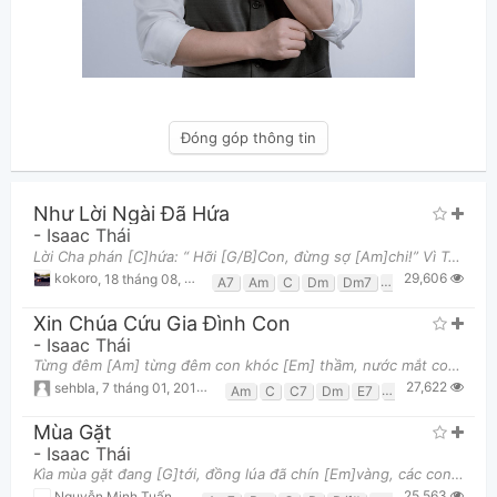
Đóng góp thông tin
Như Lời Ngài Đã Hứa
-
Isaac Thái
Lời Cha phán [C]hứa: “ Hỡi [G/B]Con, đừng sợ [Am]chi!” Vì Ta bên [Em]con khi [F]đứng hay khi [G]ng
29,606
kokoro
,
18 tháng 08, 2017 lúc 08:55pm
A7
Am
C
Dm
Dm7
Em
F
G
G/b
Xin Chúa Cứu Gia Đình Con
-
Isaac Thái
Từng đêm [Am] từng đêm con khóc [Em] thầm, nước mắt con [F] tuôn rơi trong những nỗi [C] nghẹn n
27,622
sehbla
,
7 tháng 01, 2016 lúc 11:30pm
Am
C
C7
Dm
E7
Em
F
G
Mùa Gặt
-
Isaac Thái
Kìa mùa gặt đang [G]tới, đồng lúa đã chín [Em]vàng, các con đã sẵn [C]sàng mang lúa về cho [Dsus4
25,563
Nguyễn Minh Tuấn
,
16 tháng 09, 2017 lúc 03:06pm