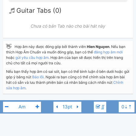
Guitar Tabs (0)
Chưa có bản Tab nào cho bài hát này
👋
Hợp âm này được đóng góp bởi thành viên
Hien Nguyen
. Nếu bạn
thích Hợp Âm Chuẩn và muốn đóng góp, bạn có thể
đăng hợp âm mới
hoặc
gửi yêu cầu hợp âm
. Hợp âm của bạn sẽ được hiển thị trên trang
chủ cho tất cả mọi người tra cứu.
Nếu bạn thấy hợp âm có sai sót, bạn có thể bình luận ở bên dưới hoặc gửi
góp ý bằng nút
Báo lỗi
. Ngoài ra bạn cũng có thể chỉnh sửa hợp âm bài
hát có sẵn và lưu thành phiên bản cá nhân bằng cách nhấn nút
Chỉnh
sửa hợp âm
.
Thêm vào
Chia sẻ
In ra giấy
Quản lý
∬
ngày 2 tháng 07, 2020
Cập nhật:
BÌNH LUẬN
4,035
Lượt xem:
Hiển thị bình luận
Hien Nguyen
Người đăng: