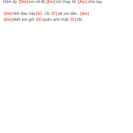
Hôm ấy 
[
Dm
]
em rời đi,
[
Em
]
nói thay lời 
[
Am
]
chia tay.
[
Dm
]
Nỗi đau này
[
G
]
..rồi 
[
C
]
sẽ vơi dần..
[
Am
]
[
Dm
]
Biết em giờ 
[
G
]
quên anh thật 
[
C
]
rồi.