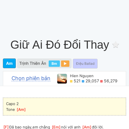
Giữ Ai Đó Đổi Thay
Am
Trịnh Thiên Ân
Bm
Điệu Ballad
Hien Nguyen
Chọn phiên bản
521
29,057
56,279
Capo 2
Tone 
[
Am
]
[
F
]
Đã bao ngày,em chẳng 
[
Em
]
nói với anh 
[
Am
]
đôi lời.