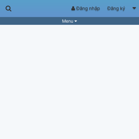
Đăng nhập
Đăng ký
Menu
Bài hát
Guitar Tabs
Playlist
Hợp âm
Điệu bài hát
Thể loại
Tìm theo hợp âm
Tải ứng dụng
Yêu cầu hợp âm
Thành Viên
Khóa học
Quản lý
70
Tắt quảng cáo