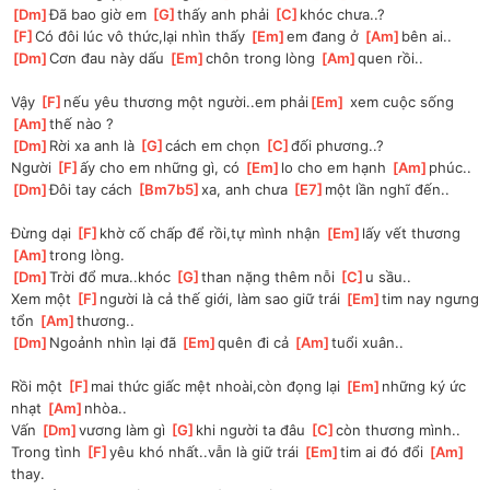
[
Dm
]
Đã bao giờ em 
[
G
]
thấy anh phải 
[
C
]
khóc chưa..?
[
F
]
Có đôi lúc vô thức,lại nhìn thấy 
[
Em
]
em đang ở 
[
Am
]
bên ai..
[
Dm
]
Cơn đau này dấu 
[
Em
]
chôn trong lòng 
[
Am
]
quen rồi..
Vậy 
[
F
]
nếu yêu thương một người..em phải
[
Em
]
 xem cuộc sống 
[
Am
]
thế nào ?
[
Dm
]
Rời xa anh là 
[
G
]
cách em chọn 
[
C
]
đối phương..?
Người 
[
F
]
ấy cho em những gì, có 
[
Em
]
lo cho em hạnh 
[
Am
]
phúc..
[
Dm
]
Đôi tay cách 
[
Bm7b5
]
xa, anh chưa 
[
E7
]
một lần nghĩ đến..
Đừng dại 
[
F
]
khờ cố chấp để rồi,tự mình nhận 
[
Em
]
lấy vết thương 
[
Am
]
trong lòng.
[
Dm
]
Trời đổ mưa..khóc 
[
G
]
than nặng thêm nỗi 
[
C
]
u sầu..
Xem một 
[
F
]
người là cả thế giới, làm sao giữ trái 
[
Em
]
tim nay ngưng 
tổn 
[
Am
]
thương..
[
Dm
]
Ngoảnh nhìn lại đã 
[
Em
]
quên đi cả 
[
Am
]
tuổi xuân..
Rồi một 
[
F
]
mai thức giấc mệt nhoài,còn đọng lại 
[
Em
]
những ký ức 
nhạt 
[
Am
]
nhòa..
Vấn 
[
Dm
]
vương làm gì 
[
G
]
khi người ta đâu 
[
C
]
còn thương mình..
Trong tình 
[
F
]
yêu khó nhất..vẫn là giữ trái 
[
Em
]
tim ai đó đổi 
[
Am
]
thay.