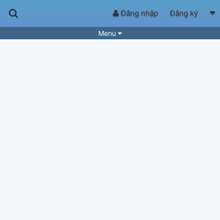
Đăng nhập
Đăng ký
Menu
Bài hát
Guitar Tabs
Playlist
Hợp âm
Điệu bài hát
Thể loại
Tìm theo hợp âm
Tải ứng dụng
Yêu cầu hợp âm
Thành Viên
Khóa học
Quản lý
66
Tắt quảng cáo