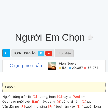
Người Em Chọn
C
Trịnh Thiên Ân
F
chọn điệu
Hien Nguyen
Chọn phiên bản
521
29,057
56,274
Capo 5
Người đứng trên lễ 
[
C
]
đường, hôm 
[
G
]
nay là 
[
Am
]
em
Đẹp rạng ngời biết 
[
Dm
]
mấy, đang 
[
G
]
cùng ai nắm 
[
C
]
tay
Vẫn đây nụ 
[
F
]
cười như nắng 
[
Fm
]
tươi, làm xao 
[
Em
]
xuyến lòng 
[