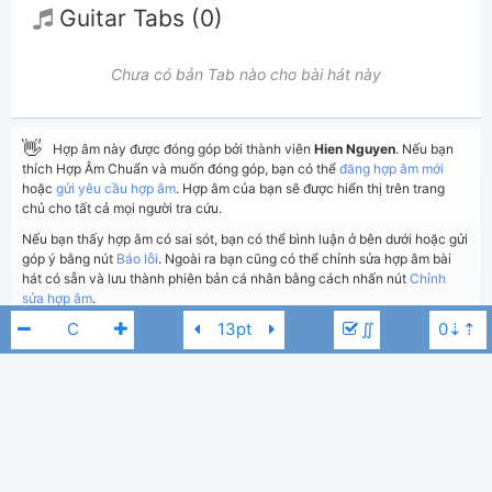
Guitar Tabs (0)
Chưa có bản Tab nào cho bài hát này
👋
Hợp âm này được đóng góp bởi thành viên
Hien Nguyen
. Nếu bạn
thích Hợp Âm Chuẩn và muốn đóng góp, bạn có thể
đăng hợp âm mới
hoặc
gửi yêu cầu hợp âm
. Hợp âm của bạn sẽ được hiển thị trên trang
chủ cho tất cả mọi người tra cứu.
Nếu bạn thấy hợp âm có sai sót, bạn có thể bình luận ở bên dưới hoặc gửi
góp ý bằng nút
Báo lỗi
. Ngoài ra bạn cũng có thể chỉnh sửa hợp âm bài
hát có sẵn và lưu thành phiên bản cá nhân bằng cách nhấn nút
Chỉnh
sửa hợp âm
.
∬
Thêm vào
Chia sẻ
In ra giấy
Quản lý
ngày 10 tháng 11, 2023
Cập nhật:
BÌNH LUẬN
1,344
Lượt xem:
Trịnh Thiên Ân
F
Hiển thị bình luận
Hien Nguyen
Người đăng: