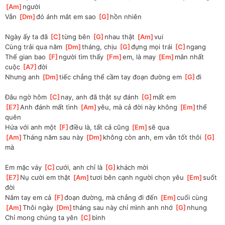
Am
]
người
Vẫn 
[
Dm
]
đó ánh mắt em sao 
[
G
]
hồn nhiên
Ngày ấy ta đã 
[
C
]
từng bên 
[
G
]
nhau thật 
[
Am
]
vui
Cùng trải qua năm 
[
Dm
]
tháng, chịu 
[
G
]
đựng mọi trái 
[
C
]
ngang
Thế gian bao 
[
F
]
người tìm thấy 
[
Fm
]
em, là may 
[
Em
]
mắn nhất 
cuộc 
[
A7
]
đời
Nhưng anh 
[
Dm
]
tiếc chẳng thể cầm tay đoạn đường em 
[
G
]
đi
Đâu ngờ hôm 
[
C
]
nay, anh đã thật sự đánh 
[
G
]
mất em
[
E7
]
Anh đánh mất tình 
[
Am
]
yêu, mà cả đời này không 
[
Em
]
thể 
quên
Hứa với anh một 
[
F
]
điều là, tất cả cũng 
[
Em
]
sẽ qua
[
Am
]
Tháng năm sau này 
[
Dm
]
không còn anh, em vẫn tốt thôi 
[
G
]
mà
Em mặc váy 
[
C
]
cưới, anh chỉ là 
[
G
]
khách mời
[
E7
]
Nụ cười em thật 
[
Am
]
tươi bên cạnh người chọn yêu 
[
Em
]
suốt 
đời
Nắm tay em cả 
[
F
]
đoạn đường, mà chẳng đi đến 
[
Em
]
cuối cùng
[
Am
]
Thôi ngày 
[
Dm
]
tháng sau này chỉ mình anh nhớ 
[
G
]
nhung
Chỉ mong chúng ta yên 
[
C
]
bình