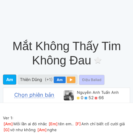
Mắt Không Thấy Tim
Không Đau
Am
Thiên Dũng
(+1)
Am
Điệu Ballad
Nguyễn Anh Tuấn Anh
Chọn phiên bản
0
52
66
Ver 1:
[
Am
]
Mỗi lần ai đó nhắc 
[
Em
]
tên em.. 
[
F
]
Anh chỉ biết cố cười giả 
[
G
]
vờ như không 
[
Am
]
nghe 