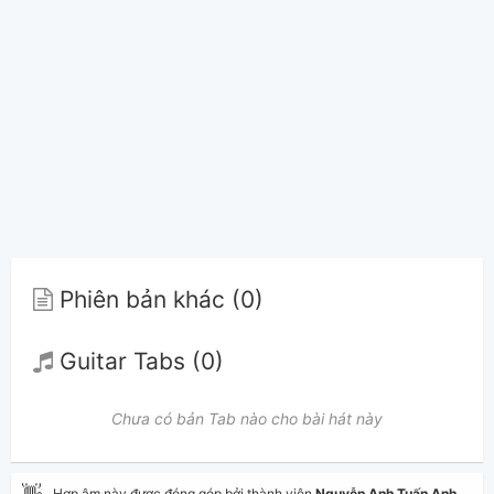
Phiên bản khác (0)
Guitar Tabs (0)
Chưa có bản Tab nào cho bài hát này
👋
Hợp âm này được đóng góp bởi thành viên
Nguyễn Anh Tuấn Anh
.