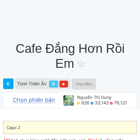
Cafe Đắng Hơn Rồi
Em
C
Trịnh Thiên Ân
D
chọn điệu
Nguyễn Thị Dung
Chọn phiên bản
926
33,142
76,121
Capo 2