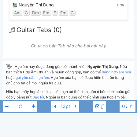
Nguyễn Thị Dung
0
Am
C
Dm
Em
F
Fm
G
Guitar Tabs (0)
Chưa có bản Tab nào cho bài hát này
👋
Hợp âm này được đóng góp bởi thành viên
Nguyễn Thị Dung
. Nếu
bạn thích Hợp Âm Chuẩn và muốn đóng góp, bạn có thể
đăng hợp âm mới
hoặc
gửi yêu cầu hợp âm
. Hợp âm của bạn sẽ được hiển thị trên trang
chủ cho tất cả mọi người tra cứu.
Nếu bạn thấy hợp âm có sai sót, bạn có thể bình luận ở bên dưới hoặc gửi
góp ý bằng nút
Báo lỗi
. Ngoài ra bạn cũng có thể chỉnh sửa hợp âm bài
hát có sẵn và lưu thành phiên bản cá nhân bằng cách nhấn nút
Chỉnh
∬
sửa hợp âm
.
Thêm vào
Chia sẻ
In ra giấy
Quản lý