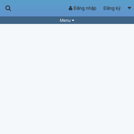
Đăng nhập
Đăng ký
Menu
Bài hát
Guitar Tabs
Playlist
Hợp âm
Điệu bài hát
Thể loại
Tìm theo hợp âm
Tải ứng dụng
Yêu cầu hợp âm
Thành Viên
Khóa học
Quản lý
74
Tắt quảng cáo