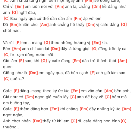
[
C
]
Anh chưa từng nghĩ đến một ngày anh 
[
Fm
]
sẽ uống cafe,
Chỉ vì 
[
Em
]
em luôn nói với 
[
Am
]
anh là, chẳng 
[
Dm
]
hề đắng như 
anh 
[
G
]
nghĩ đâu,
[
C
]
Bao ngày qua cứ thế dần dần ấm 
[
Fm
]
áp với em
Đã 
[
Em
]
khiến cho 
[
Am
]
anh chẳng hề thấy 
[
Dm
]
vị cafe đắng 
[
G
]
chút nào.
Và rồi 
[
F
]
em .. mang 
[
G
]
theo những hương vị 
[
Em
]
kia,
Bên 
[
Am
]
anh chỉ còn lại 
[
Dm
]
đây là từng giọt 
[
G
]
đắng trên ly ca
[
C
]
fe trạm dòng nước mắt.
Giờ làm 
[
F
]
sao, khi 
[
G
]
ly cafe đang 
[
Em
]
dần trở thành thói 
[
Am
]
quen
Giống như là 
[
Dm
]
em ngày qua, đã bên cạnh 
[
F
]
anh giờ làm sao 
[
G
]
quên..?
Cafe 
[
F
]
đắng..mang theo ký ức lúc 
[
Em
]
em vẫn còn 
[
Am
]
bên anh,
Giá như có 
[
Dm
]
ngọn gió cuốn lấy 
[
G
]
anh để bay về 
[
C
]
hôm mà 
em buông tay,
Cafe 
[
F
]
thêm đắng hơn 
[
Fm
]
khi chẳng 
[
Em
]
đây những ký ức 
[
Am
]
ngọt ngào,
Anh chợt nhận 
[
Dm
]
thấy từ khi em 
[
G
]
đi..cafe đắng hơn bình
[
C
]
thường..