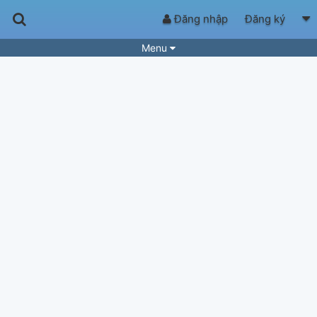
Đăng nhập
Đăng ký
Menu
Bài hát
Guitar Tabs
Playlist
Hợp âm
Điệu bài hát
Thể loại
Tìm theo hợp âm
Tải ứng dụng
Yêu cầu hợp âm
Thành Viên
Khóa học
Quản lý
53
Tắt quảng cáo