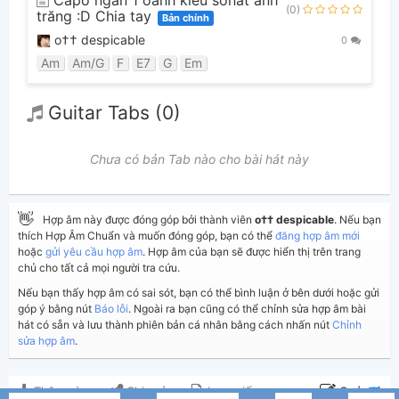
(0)
trăng :D Chia tay
Bản chính
o†† despicable
0
Am
Am/G
F
E7
G
Em
Guitar Tabs (0)
Chưa có bản Tab nào cho bài hát này
👋
Hợp âm này được đóng góp bởi thành viên
o†† despicable
. Nếu bạn
thích Hợp Âm Chuẩn và muốn đóng góp, bạn có thể
đăng hợp âm mới
hoặc
gửi yêu cầu hợp âm
. Hợp âm của bạn sẽ được hiển thị trên trang
chủ cho tất cả mọi người tra cứu.
Nếu bạn thấy hợp âm có sai sót, bạn có thể bình luận ở bên dưới hoặc gửi
góp ý bằng nút
Báo lỗi
. Ngoài ra bạn cũng có thể chỉnh sửa hợp âm bài
hát có sẵn và lưu thành phiên bản cá nhân bằng cách nhấn nút
Chỉnh
sửa hợp âm
.
Thêm vào
Chia sẻ
In ra giấy
Quản lý