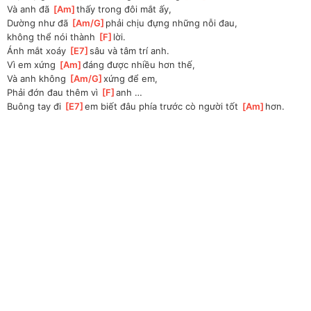
Và anh đã 
[
Am
]
thấy trong đôi mắt ấy, 
Dường như đã 
[
Am/G
]
phải chịu đựng những nỗi đau, 
không thể nói thành 
[
F
]
lời.
Ánh mắt xoáy 
[
E7
]
sâu và tâm trí anh.
Vì em xứng 
[
Am
]
đáng được nhiều hơn thế, 
Và anh không 
[
Am/G
]
xứng để em, 
Phải đớn đau thêm vì 
[
F
]
anh …
Buông tay đi 
[
E7
]
em biết đâu phía trước cò người tốt 
[
Am
]
hơn.