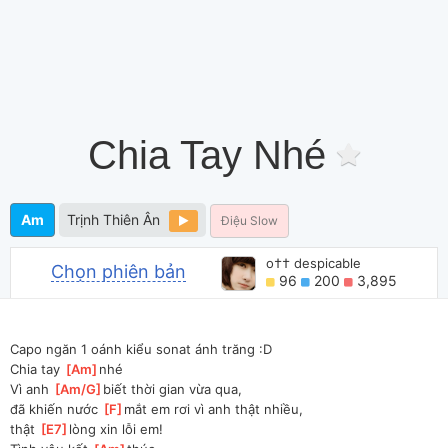
Chia Tay Nhé
Am
Trịnh Thiên Ân
Điệu Slow
o†† despicable
Chọn phiên bản
96
200
3,895
Capo ngăn 1 oánh kiểu sonat ánh trăng :D
Chia tay 
[
Am
]
nhé
Vì anh 
[
Am/G
]
biết thời gian vừa qua, 
đã khiến nước 
[
F
]
mắt em rơi vì anh thật nhiều, 
thật 
[
E7
]
lòng xin lỗi em!