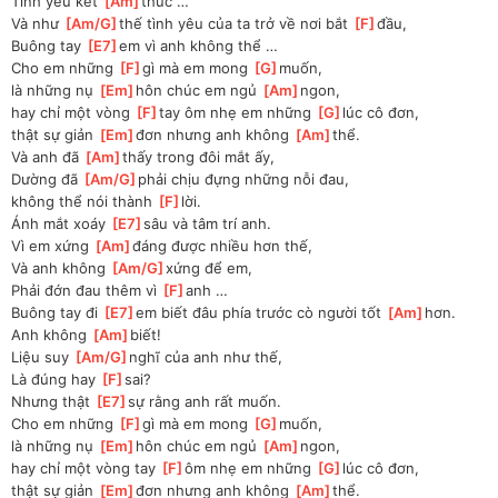
Tình yêu kết 
[
Am
]
thúc …
Và như 
[
Am/G
]
thế tình yêu của ta trở về nơi bắt 
[
F
]
đầu, 
Buông tay 
[
E7
]
em vì anh không thể …
Cho em những 
[
F
]
gì mà em mong 
[
G
]
muốn, 
là những nụ 
[
Em
]
hôn chúc em ngủ 
[
Am
]
ngon, 
hay chỉ một vòng 
[
F
]
tay ôm nhẹ em những 
[
G
]
lúc cô đơn, 
thật sự giản 
[
Em
]
đơn nhưng anh không 
[
Am
]
thể.
Và anh đã 
[
Am
]
thấy trong đôi mắt ấy, 
Dường đã 
[
Am/G
]
phải chịu đựng những nỗi đau, 
không thể nói thành 
[
F
]
lời.
Ánh mắt xoáy 
[
E7
]
sâu và tâm trí anh.
Vì em xứng 
[
Am
]
đáng được nhiều hơn thế, 
Và anh không 
[
Am/G
]
xứng để em, 
Phải đớn đau thêm vì 
[
F
]
anh …
Buông tay đi 
[
E7
]
em biết đâu phía trước cò người tốt 
[
Am
]
hơn.
Anh không 
[
Am
]
biết!
Liệu suy 
[
Am/G
]
nghĩ của anh như thế, 
Là đúng hay 
[
F
]
sai?
Nhưng thật 
[
E7
]
sự rằng anh rất muốn.
Cho em những 
[
F
]
gì mà em mong 
[
G
]
muốn, 
là những nụ 
[
Em
]
hôn chúc em ngủ 
[
Am
]
ngon, 
hay chỉ một vòng tay 
[
F
]
ôm nhẹ em những 
[
G
]
lúc cô đơn, 
thật sự giản 
[
Em
]
đơn nhưng anh không 
[
Am
]
thể.