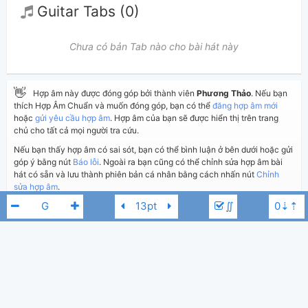
Guitar Tabs (0)
Chưa có bản Tab nào cho bài hát này
👋
Hợp âm này được đóng góp bởi thành viên
Phương Thảo
. Nếu bạn
thích Hợp Âm Chuẩn và muốn đóng góp, bạn có thể
đăng hợp âm mới
hoặc
gửi yêu cầu hợp âm
. Hợp âm của bạn sẽ được hiển thị trên trang
chủ cho tất cả mọi người tra cứu.
Nếu bạn thấy hợp âm có sai sót, bạn có thể bình luận ở bên dưới hoặc gửi
góp ý bằng nút
Báo lỗi
. Ngoài ra bạn cũng có thể chỉnh sửa hợp âm bài
hát có sẵn và lưu thành phiên bản cá nhân bằng cách nhấn nút
Chỉnh
sửa hợp âm
.
∬
Thêm vào
Chia sẻ
In ra giấy
Quản lý
ngày 7 tháng 03, 2023
Cập nhật:
BÌNH LUẬN
1,743
Lượt xem:
Tuấn JinD
Trịnh Thiên Ân
G
Hiển thị bình luận
Phương Thảo
Người đăng: