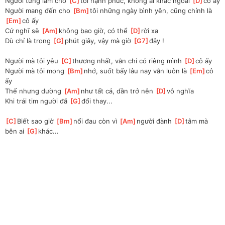
Người từng làm cho 
[
C
]
tôi hạnh phúc, không ai khác ngoài 
[
D
]
cô ấy 
Người mang đến cho 
[
Bm
]
tôi những ngày bình yên, cũng chính là 
[
Em
]
cô ấy 
Cứ nghĩ sẽ 
[
Am
]
không bao giờ, có thể 
[
D
]
rời xa 
Dù chỉ là trong 
[
G
]
phút giây, vậy mà giờ 
[
G7
]
đây !
Người mà tôi yêu 
[
C
]
thương nhất, vẫn chỉ có riêng mình 
[
D
]
cô ấy 
Người mà tôi mong 
[
Bm
]
nhớ, suốt bấy lâu nay vẫn luôn là 
[
Em
]
cô 
ấy 
Thế nhưng dường 
[
Am
]
như tất cả, dần trở nên 
[
D
]
vô nghĩa 
Khi trái tim người đã 
[
G
]
đổi thay... 
[
C
]
Biết sao giờ 
[
Bm
]
nổi đau còn vì 
[
Am
]
người đành 
[
D
]
tâm mà 
bên ai 
[
G
]
khác...