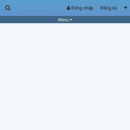
Đăng nhập
Đăng ký
Menu
Bài hát
Guitar Tabs
Playlist
Hợp âm
Điệu bài hát
Thể loại
Tìm theo hợp âm
Tải ứng dụng
Yêu cầu hợp âm
Thành Viên
Khóa học
Quản lý
83
Tắt quảng cáo