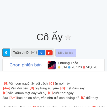
Cô Ấy
G
Tuấn JinD
(+1)
G
Điệu Ballad
Phương Thảo
Chọn phiên bản
514
26,123
50,820
[
G
]
Vẫn con người ấy với cách 
[
C
]
ăn nói này 
[
Am
]
Vẫn đôi bàn 
[
D
]
tay từng âu yếm 
[
G
]
thật đắm say 
[
G
]
Vẫn khuôn mặt đấy với nụ 
[
C
]
cười thơ ngây 
Sau 
[
Am
]
bao nhiêu năm, vẫn như trẻ con chẳng hề 
[
D
]
đổi thay 