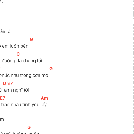
i. 
ẫn lối 
]
[
G
]
có em luôn bên 
[
C
]
n đường 
 ta chung lối 
F
]
[
G
]
 phúc như trong cơn mơ 
[
Dm7
]
ờ 
 anh nghĩ tới 
[
E7
]
[
Am
]
 trao nhau tình yêu 
 ấy 
em 
[
G
]
sẽ mãi không 
 quên. 