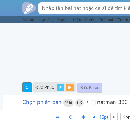
Bài hát
Hợp âm
Playlist
Điệu bài hát
Thể loại
Tìm th
C
Đức Phúc
F
Điệu Ballad
Chọn phiên bản
/
natman_333
96
1
Gộp