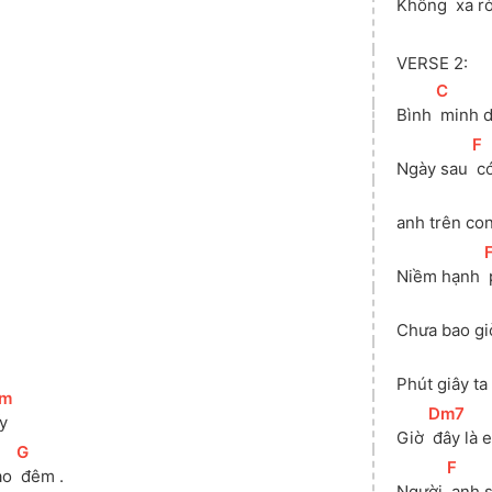
Không 
 xa rờ
VERSE 2:
[
C
]
Bình 
 minh d
[
F
Ngày sau 
 
anh
 trên co
[
Niềm hạnh 
Chưa bao gi
Phút giây ta 
m
]
[
Dm7
]
ấy 
Giờ 
 đây là 
[
G
]
[
F
]
ao 
 đêm .
Người 
 anh 