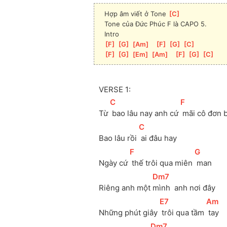
Hợp âm viết ở Tone 
[
C
]
Tone của Đức Phúc F là CAPO 5.
Intro
[
F
]
[
G
]
[
Am
]
[
F
]
[
G
]
[
C
]
[
F
]
[
G
]
[
Em
]
[
Am
]
[
F
]
[
G
]
[
C
]
VERSE 1:
[
C
]
[
F
]
Từ 
 bao lâu nay anh cứ 
 mãi cô đơn 
[
C
]
Bao lâu rồi 
 ai đâu hay 
[
F
]
[
G
]
Ngày cứ 
 thế trôi qua miên 
 man 
[
Dm7
]
Riêng anh một 
mình  anh nơi đây 
[
E7
]
[
Am
]
Những phút giây 
 trôi qua tầm 
 tay 
[
Dm7
]