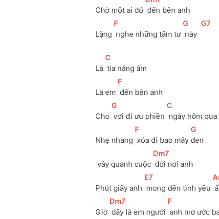
Chờ một ai đó 
 đến bên anh 
[
F
]
[
G
]
[
G7
]
Lặng 
 nghe những tâm tư 
 này  
[
C
]
Là 
 tia nắng ấm 
[
F
]
Là em 
 đến bên anh 
[
G
]
[
C
]
Cho 
 vơi đi ưu phiền 
 ngày hôm qua 
[
F
]
[
G
]
Nhẹ nhàng 
 xóa đi bao mây 
đen 
[
Dm7
]
 vây quanh cuộc 
 đời nơi anh 
[
E7
]
[
A
Phút giây anh 
 mong đến tình yêu 
 
[
Dm7
]
[
F
]
Giờ 
 đây là em người 
 anh mơ ước b