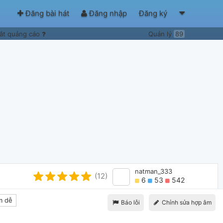
Đăng bài hát
Đăng nhập
Đăng ký
ắt quảng cáo
Quản lý
89
natman_333
(12)
6
53
542
m dễ
Báo lỗi
Chỉnh sửa hợp âm