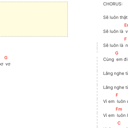
CHORUS:
Sẽ luôn thật
[
E
Sẽ luôn là 
 
[
F
Sẽ luôn là 
 
[
G
]
[
G
]
Cùng 
 em đ
bơ 
 vơ 
Lắng nghe t
Lắng nghe t
[
F
]
Vì em 
 luôn
[
Fm
]
Vì em 
 luôn 
[
C
]