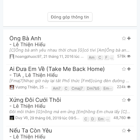
Đóng góp thông tin
Ông Bà Anh
-
Lê Thiện Hiếu
[C]Ông bà anh yêu nhau thời chưa [G]có tivi [Am]Ông bà anh yêu nhau thời chưa [F]có xe hơi [C]Ông
578k
hoangphuoc97
,
21 tháng 11, 2016 lúc 05:47pm
Am
C
F
G
Ai Đưa Em Về (Take Me Back Home)
-
TIA
,
Lê Thiện Hiếu
[Fmaj7]Nhạc giờ này lại tắt Phố thức [Fm6]cùng đèn đường hiu hắt Có chút [Em7]mưa bay qua mi mắt
224k
Vương Thiện
,
25 tháng 07, 2019 lúc 07:04am
Am7
C
Cmaj7
Dm7b5
Em7
Em7/D
Fm6
Xứng Đôi Cưới Thôi
-
Lê Thiện Hiếu
Đôi môi thắm [G]nồng má em ửng [Em]hồng Em chưa lấy [C]chồng thì về anh [D]trông Anh chưa có [G]
48,760
Duy Võ
,
29 tháng 06, 2019 lúc 09:50pm
C
D
Em
G
Nếu Ta Còn Yêu
-
Lê Thiện Hiếu