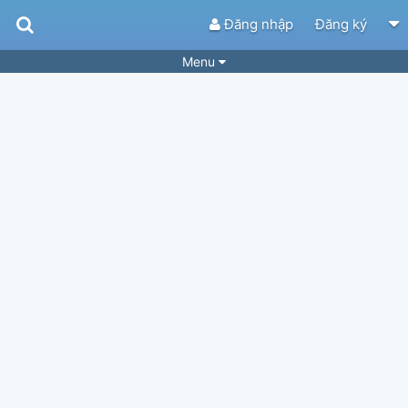
Đăng nhập
Đăng ký
Menu
Bài hát
Guitar Tabs
Playlist
Hợp âm
Điệu bài hát
Thể loại
Tìm theo hợp âm
Tải ứng dụng
Yêu cầu hợp âm
Thành Viên
Khóa học
Quản lý
65
Tắt quảng cáo