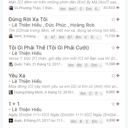
Màn [C] đêm rơi trên những phím đàn [Em] ấy Mà [Am7] sao tim anh vẫn không ngừng [G] nhớ đến em Ng
30,633
Vũ Phương Thảo
,
1 tháng 12, 2016 lúc 02:05am
Am
Am7
C
Dm
Em
Em7
F
G
Đừng Rời Xa Tôi
-
Lê Thiện Hiếu
,
Đức Phúc
,
Hoàng Rob
Tìm [C]hoài trong đêm, về một nơi xa, đọng lại trong tim Một chút vấn [F]vương nồng nàn. Nhẹ [Dm]
11,735
nami
,
9 tháng 12, 2016 lúc 11:32am
A
A7
Am
B7
Bm
C
D
Dm
Em7
F
F#
Tội Gì Phải Thế (Tội Gì Phải Cưới)
-
Lê Thiện Hiếu
Verse 1: Độc [F] thân, giờ đây còn mỗi [C] tôi Bạn xưa thì [Dm] đã cưới xin cả rồi Họp [Bb] lớ
11,599
Quốc Tiến
,
21 tháng 12, 2017 lúc 04:24pm
Am
Bb
C
Dm
F
Gm
Yêu Xa
-
Lê Thiện Hiếu
Mùa đông [C] này mình yêu xa em [G] ơi Em có [Am] nhớ anh nhớ chơi vơi[F] Mùa đông [C] này mình yê
9,960
Hoàng Đặng Minh
,
4 tháng 12, 2016 lúc 02:20pm
Am
C
F
G
1 + 1
-
Lê Thiện Hiếu
Ngày [Em]bé 1+1=2[C] Ngày [Em]lớn 1+1=3[C] Ngày [Em]bé ngã đau khóc vỡ òa[C] Ngày [Em]lớn ngã đau
9,898
dopk
,
8 tháng 01, 2017 lúc 11:18pm
Am
B
C
Em
G