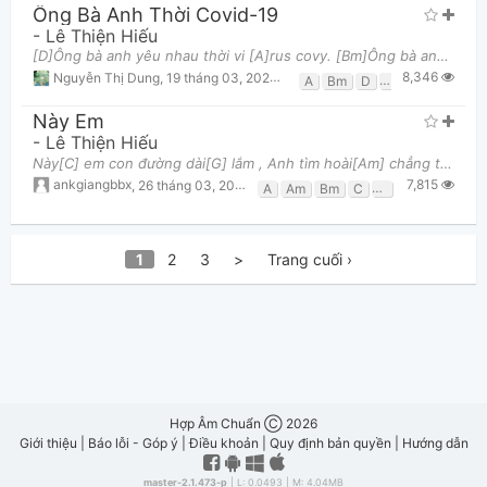
Ông Bà Anh Thời Covid-19
-
Lê Thiện Hiếu
[D]Ông bà anh yêu nhau thời vi [A]rus covy. [Bm]Ông bà anh yêu nhau thời co [G]vid-19 [D]Ông th
8,346
Nguyễn Thị Dung
,
19 tháng 03, 2020 lúc 10:13pm
A
Bm
D
G
Này Em
-
Lê Thiện Hiếu
Này[C] em con đường dài[G] lắm , Anh tìm hoài[Am] chẳng thấy đâu một [F]người như em Này [C]em ng
7,815
ankgiangbbx
,
26 tháng 03, 2017 lúc 09:06pm
A
Am
Bm
C
D
F
G
1
2
3
>
Trang cuối ›
Hợp Âm Chuẩn Ⓒ 2026
Giới thiệu
|
Báo lỗi - Góp ý
|
Điều khoản
|
Quy định bản quyền
|
Hướng dẫn
master-2.1.473-p
| L: 0.0493 | M: 4.04MB