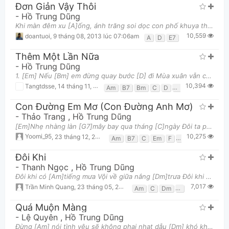
Đơn Giản Vậy Thôi
-
Hồ Trung Dũng
Khi màn đêm xu [A]ống, ánh trăng soi dọc con phố khuya thật dài Sau một chiều mư [Bm]a, bỗng như co
10,559
doantuoi
,
9 tháng 08, 2013 lúc 07:06am
A
D
E7
Thêm Một Lần Nữa
-
Hồ Trung Dũng
1. [Em] Nếu [Bm] em đừng quay bước [D] đi Mùa xuân vẫn còn nắng [G] hồng Và thiên đàng hai chúng [
10,394
Tangtdsse
,
14 tháng 11, 2019 lúc 01:03pm
Am
B7
Bm
C
D
E
E7
Em
G
Con Đường Em Mơ (Con Đường Anh Mơ)
-
Thảo Trang
,
Hồ Trung Dũng
[Em]Nhẹ nhàng làn [G7]mây bay qua tháng [C]ngày Đôi ta phiêu [B7]du theo cùng giấc [Em]mơ Dịu dàn
10,275
Yoomi_95
,
23 tháng 12, 2013 lúc 10:37pm
Am
B7
C
Em
F
F#dim
G7
Đôi Khi
-
Thanh Ngọc
,
Hồ Trung Dũng
Đôi khi có [Am]tiếng mưa Vội về giữa nắng [Dm]trưa Đôi khi nửa đêm [G]Nghe mưa thở dài,cuộc [E]tình
7,017
Trần Minh Quang
,
23 tháng 05, 2015 lúc 10:16pm
Am
C
Dm
E
G
Quá Muộn Màng
-
Lệ Quyên
,
Hồ Trung Dũng
Đừng [Am] nói tình yêu sẽ không phai nhạt dẫu [Dm] khó khăn để đến bên nhau Đừng [B7b5]nói tình yêu