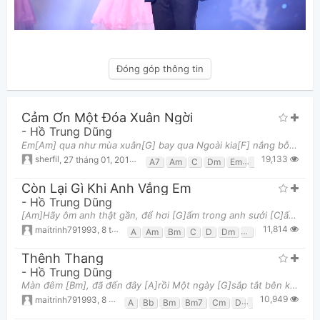
Đóng góp thông tin
Cảm Ơn Một Đóa Xuân Ngời
-
Hồ Trung Dũng
Em[Am] qua như mùa xuân[G] bay qua Ngoài kia[F] nắng bỗng chan hòa[Am] Em[Am] qua như nước [G]từ ngu
19,133
sherfil
,
27 tháng 01, 2014 lúc 11:35am
A7
Am
C
Dm
Em
F
G
G7
Còn Lại Gì Khi Anh Vắng Em
-
Hồ Trung Dũng
[Am]Hãy ôm anh thật gần, để hơi [G]ấm trong anh sưởi [C]ấm em [F]Hãy để tay tìm [Dm]đến nhau nhữn
11,814
maitrinh791993
,
8 tháng 08, 2013 lúc 06:31pm
A
Am
Bm
C
D
Dm
E
E7
Em
F
F
Thênh Thang
-
Hồ Trung Dũng
Màn đêm [Bm], đã đến đây [A]rồi Một ngày [G]sắp tắt bên kia trời [F#m] Mùa xuân [D]dường như đã hé
10,949
maitrinh791993
,
8 tháng 08, 2013 lúc 05:54pm
A
Bb
Bm
Bm7
Cm
D
Em
F#
F#m