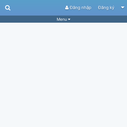
Đăng nhập
Đăng ký
Menu
Bài hát
Guitar Tabs
Playlist
Hợp âm
Điệu bài hát
Thể loại
Tìm theo hợp âm
Tải ứng dụng
Yêu cầu hợp âm
Thành Viên
Khóa học
Quản lý
50
Tắt quảng cáo