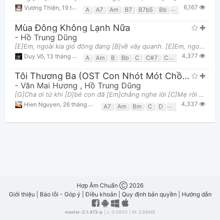
6,167
Vương Thiện
,
19 tháng 08, 2017 lúc 12:25pm
A
A7
Am
B7
B7b5
Bb
Bm7b5
C
Dm
Mùa Đông Không Lạnh Nữa
-
Hồ Trung Dũng
[E]Em, ngoài kia gió đông đang [B]về vây quanh. [E]Em, ngoài kia phố khuya buồn tênh. [C#m]Anh
4,377
Duy Võ
,
13 tháng 01, 2018 lúc 01:39pm
A
Am
B
Bb
C
C#7
C#m
Dm
E
F
Tôi Thương Ba (OST Con Nhót Mót Chồng)
-
Văn Mai Hương
,
Hồ Trung Dũng
[G]Cha ơi từ khi [D]bé con đã [Em]chẳng nghe lời [C]Mẹ rời mình [Bm]đi sớm [Am]Chỉ còn cha trên [D7
4,337
Hien Nguyen
,
26 tháng 04, 2023 lúc 10:28pm
A7
Am
Bm
C
D
D7
E7
Em
G
Hợp Âm Chuẩn Ⓒ 2026
Giới thiệu
|
Báo lỗi - Góp ý
|
Điều khoản
|
Quy định bản quyền
|
Hướng dẫn
master-2.1.473-p
| L: 0.0600 | M: 3.86MB