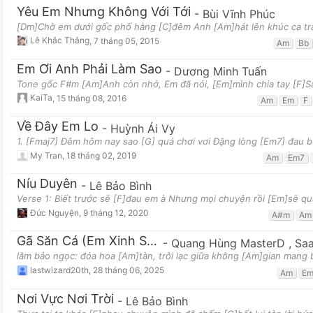
Yêu Em Nhưng Không Với Tới
-
Bùi Vĩnh Phúc
[Dm]Chờ em dưới gốc phố hằng [C]đêm Anh [Am]hát lên khúc ca tra
Lê Khắc Thắng
,
7 tháng 05, 2015
Am
Bb
Em Ơi Anh Phải Làm Sao
-
Dương Minh Tuấn
Tone gốc F#m [Am]Anh còn nhớ, Em đã nói, [Em]mình chia tay [F]Sa
KaiTa
,
15 tháng 08, 2016
Am
Em
F
Về Đây Em Lo
-
Huỳnh Ái Vy
1. [Fmaj7] Đêm hôm nay sao [G] quá chơi vơi Đặng lòng [Em7] đau b
My Tran
,
18 tháng 02, 2019
Am
Em7
Níu Duyên
-
Lê Bảo Bình
Verse 1: Biết trước sẽ [F]đau em à Nhưng mọi chuyện rồi [Em]sẽ q
Đức Nguyện
,
9 tháng 12, 2020
A#m
Am
Gã Săn Cá (Em Xinh Say Hi)
-
Quang Hùng MasterD
,
Sa
lâm bảo ngọc: đóa hoa [Am]tàn, trôi lạc giữa không [Am]gian mang 
lastwizard20th
,
28 tháng 06, 2025
Am
E
Nơi Vực Nơi Trời
-
Lê Bảo Bình