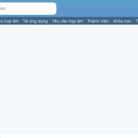
eo hợp âm
Tải ứng dụng
Yêu cầu hợp âm
Thành Viên
Khóa học
T