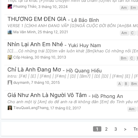
Thực tại ta khác [F]nhau chuyện mình đã chấm [G]hết lụi tàn lời hứ
Phương Thảo
,
3 tháng 10, 2024
Am
Em
THƯƠNG EM ĐẾN GIÀ
-
Lê Bảo Bình
VERSE 1 [C]KHI ANH ĐANG VẤP [G]NGÃ CUỘC ĐỜI BÔN [Am]BA MỎ
Ma Văn Minh
,
25 tháng 12, 2021
Am
C
Nhìn Lại Anh Em Nhé
-
Yuki Huy Nam
[C]....Có những trái [D]tim vẫn luôn khát [Bm]khao Có những nỗi [
Cốp Hoàng
,
30 tháng 10, 2013
Bm
C
Chỉ Là Anh Đang Mơ
-
Hồ Quang Hiếu
Intro: [F#] | [E] | [F#m] | [F#m] | [D] | [Bm7] | [D] |[D] | [F#m] [E] | 
duymanh
,
7 tháng 10, 2015
A
B
Bm
Giá Như Anh Là Người Vô Tâm
-
Hồ Phong An
Cho anh một lý [Am] do để anh ra đi không đắn [Em] đo Tình yêu nh
TieuQuaiLangThang
,
17 tháng 02, 2017
Am
1
2
3
>
Tr