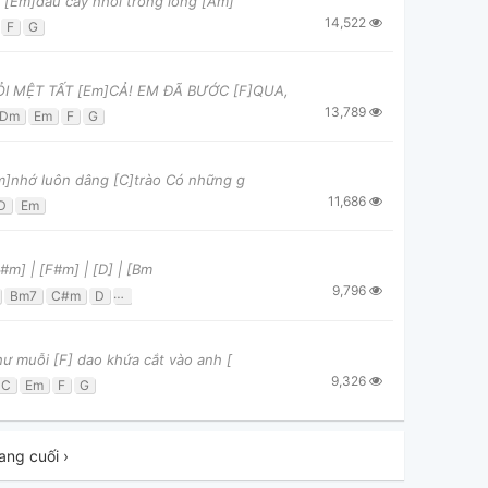
a [Em]đầu cay nhói trong lòng [Am]
14,522
F
G
I MỆT TẤT [Em]CẢ! EM ĐÃ BƯỚC [F]QUA,
13,789
Dm
Em
F
G
Em]nhớ luôn dâng [C]trào Có những g
11,686
D
Em
[F#m] | [F#m] | [D] | [Bm
9,796
Bm7
C#m
D
E
Em
F#
F#7
F#m
F#m7
G#
ư muỗi [F] dao khứa cắt vào anh [
9,326
C
Em
F
G
ang cuối ›