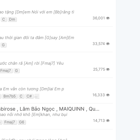
o tặng [Dm]em Nói với em [Bb]rằng tì
36,001
C
Dm
u thời gian đôi ta đắm [G]say [Am]Em
33,574
G
ước chân rã [Am] rời [Fmaj7] Yêu
25,775
Fmaj7
G
ua Em vẫn còn tương [Dm]lai Em p
16,333
Bm7b5
C
C#
C#7
C7
D#m
Dm
E7
Em
F
F#
Fm
G
G#
abirose
,
Lâm Bảo Ngọc
,
MAIQUINN
,
Quỳnh Anh Shyn
bao nỗi nhớ khô [Em]khan, như bụi
14,713
m
Fmaj7
G6