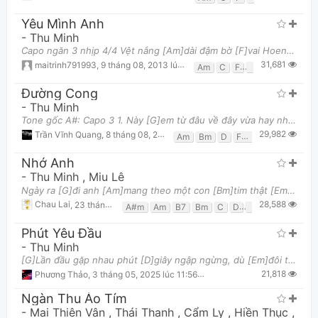
Yêu Mình Anh
-
Thu Minh
Capo ngăn 3 nhịp 4/4 Vệt nắng [Am]dài đậm bờ [F]vai Hoen [C]mi ngày anh [G]đi Lời hứa [Am]nào giờ
31,681
maitrinh791993
,
9 tháng 08, 2013 lúc 01:03pm
Am
C
F
G
Đường Cong
-
Thu Minh
Tone gốc A#: Capo 3 1. Này [G]em từ đâu về đây vừa hay nhìn em là say Này em từ xưa về nay vừa hay
29,982
Trần Vĩnh Quang
,
8 tháng 08, 2013 lúc 01:29am
Am
Bm
D
F#m
G
Nhớ Anh
-
Thu Minh
,
Miu Lê
Ngày ra [G]đi anh [Am]mang theo một con [Bm]tim thật [Em]buồn Để nơi [G]đây em [Bm]như mộng du trên
28,588
Chau Lai
,
23 tháng 11, 2022 lúc 08:54am
A#m
Am
B7
Bm
C
D
D#
E7
Em
F
Phút Yêu Đầu
-
Thu Minh
[G]Lần đầu gặp nhau phút [D]giây ngập ngừng, dù [Em]đôi tim đã [Bm]gieo mừng [C]Tay cầm tay muốn [G
21,818
Phương Thảo
,
3 tháng 05, 2025 lúc 11:56am
Ngàn Thu Áo Tím
-
Mai Thiên Vân
,
Thái Thanh
,
Cẩm Ly
,
Hiền Thục
,