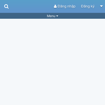
Đăng nhập
Đăng ký
Menu
Bài hát
Guitar Tabs
Playlist
Hợp âm
Điệu bài hát
Thể loại
Tìm theo hợp âm
Tải ứng dụng
Yêu cầu hợp âm
Thành Viên
Khóa học
Quản lý
84
Tắt quảng cáo