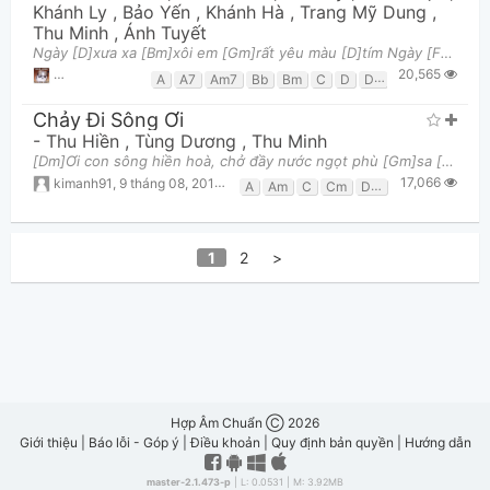
Khánh Ly
,
Bảo Yến
,
Khánh Hà
,
Trang Mỹ Dung
,
Thu Minh
,
Ánh Tuyết
Ngày [D]xưa xa [Bm]xôi em [Gm]rất yêu màu [D]tím Ngày [F#m]xưa vô [Bm]tư em [Am7]sống trong trìu
20,565
Vương Thiện
,
5 tháng 12, 2019 lúc 01:34pm
A
A7
Am7
Bb
Bm
C
D
D7
Dm
Dm7
E7
Chảy Đi Sông Ơi
-
Thu Hiền
,
Tùng Dương
,
Thu Minh
[Dm]Ơi con sông hiền hoà, chở đầy nước ngọt phù [Gm]sa [C]Ơi con sông thiết [F]tha, ấp ôm bến bờ
17,066
kimanh91
,
9 tháng 08, 2013 lúc 01:54pm
A
Am
C
Cm
Dm
F
Gm
1
2
>
Hợp Âm Chuẩn Ⓒ 2026
Giới thiệu
|
Báo lỗi - Góp ý
|
Điều khoản
|
Quy định bản quyền
|
Hướng dẫn
master-2.1.473-p
| L: 0.0531 | M: 3.92MB