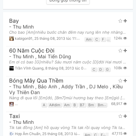
Bay
-
Thu Minh
Cho bao [Am]nhiêu bước chân đêm nay rung lên nhẹ nhàng Cho bao [F]nhiêu đắm say đêm nay mong manh đ
124k
kabigon91
,
25 tháng 08, 2013 lúc 11:28am
Am
C
F
G
60 Năm Cuộc Đời
-
Thu Minh
,
Mai Tiến Dũng
Em ơi có bao [G]nhiêu? Sáu mươi năm cuộc [D]đời Hai mươi năm [C]đầu, sung sướng không bao [G]lâu
108k
Trần Vĩnh Quang
,
8 tháng 08, 2013 lúc 01:34am
C
D
G
Bóng Mây Qua Thềm
-
Thu Minh
,
Bảo Anh
,
Addy Trần
,
DJ Melo
,
Kiều
Vy Thiên Đan
Nàng đi qua lối [Em]đó, [Bm7]mùi hương bay theo [Em]gió [Bm7] Giọt cà phê vẫn [Em]đó mà chẳng có mù
68,917
Vương Thiện
,
31 tháng 07, 2018 lúc 02:57pm
A
A#dim
Am
B
B7
Bm
Bm7
C
C#
C7
Taxi
-
Thu Minh
Tik tak đồng [Am] hồ quay vòng Tik tak rồi quay vòng Tik tak đồng [Am] hồ quay vòng Từng ngày, từ
47,115
Hợp Âm Chuẩn
,
25 tháng 08, 2013 lúc 01:00pm
Am
C
F
G