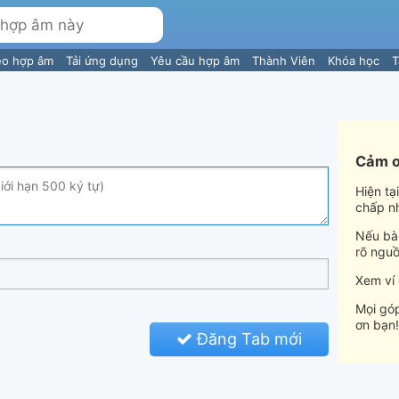
eo hợp âm
Tải ứng dụng
Yêu cầu hợp âm
Thành Viên
Khóa học
T
Cảm ơ
Hiện tạ
chấp n
Nếu bài
rõ nguồ
Xem ví
Mọi góp
ơn bạn!
Đăng Tab mới