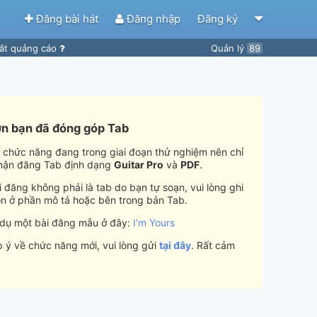
Đăng bài hát
Đăng nhập
Đăng ký
ắt quảng cáo
Quản lý
89
n bạn đã đóng góp Tab
i chức năng đang trong giai đoạn thử nghiệm nên chỉ
hận đăng Tab định dạng
Guitar Pro
và
PDF
.
 đăng không phải là tab do bạn tự soạn, vui lòng ghi
n ở phần mô tả hoặc bên trong bản Tab.
 dụ một bài đăng mẫu ở đây:
I'm Yours
 ý về chức năng mới, vui lòng gửi
tại đây
. Rất cảm