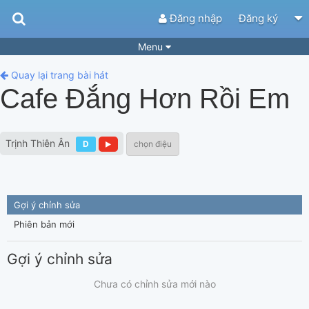
Đăng nhập
Đăng ký
Menu
Bài hát
Guitar Tabs
Quay lại trang bài hát
Cafe Đắng Hơn Rồi Em
Playlist
Hợp âm
Điệu bài hát
Thể loại
Trịnh Thiên Ân
D
chọn điệu
Tìm theo hợp âm
Tải ứng dụng
Yêu cầu hợp âm
Thành Viên
Gợi ý chỉnh sửa
Khóa học
Quản lý
55
Phiên bản mới
Tắt quảng cáo
Gợi ý chỉnh sửa
Chưa có chỉnh sửa mới nào