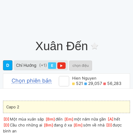
Xuân Đến
D
Chí Hướng
(+1)
E
chọn điệu
Hien Nguyen
Chọn phiên bản
521
29,057
56,283
Capo 2
[
D
]
Một mùa xuân sắp 
[
Bm
]
đến 
[
Em
]
một năm nữa gần 
[
A
]
hết
[
D
]
Cầu cho những ai 
[
Bm
]
đang ở xa 
[
Em
]
sớm về nhà 
[
D
]
được 
bình an