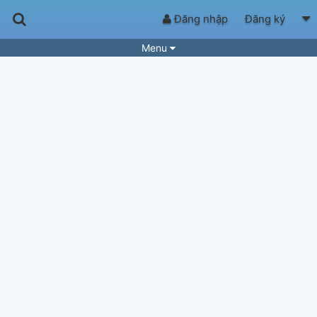
Đăng nhập
Đăng ký
Menu
Bài hát
Guitar Tabs
Playlist
Hợp âm
Điệu bài hát
Thể loại
Tìm theo hợp âm
Tải ứng dụng
Yêu cầu hợp âm
Thành Viên
Khóa học
Quản lý
83
Tắt quảng cáo