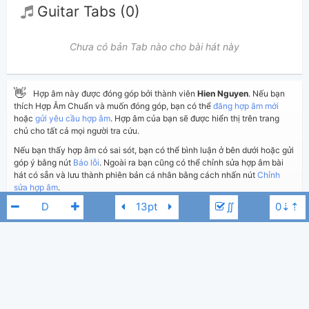
Guitar Tabs (0)
Chưa có bản Tab nào cho bài hát này
👋
Hợp âm này được đóng góp bởi thành viên
Hien Nguyen
. Nếu bạn
thích Hợp Âm Chuẩn và muốn đóng góp, bạn có thể
đăng hợp âm mới
hoặc
gửi yêu cầu hợp âm
. Hợp âm của bạn sẽ được hiển thị trên trang
chủ cho tất cả mọi người tra cứu.
Nếu bạn thấy hợp âm có sai sót, bạn có thể bình luận ở bên dưới hoặc gửi
góp ý bằng nút
Báo lỗi
. Ngoài ra bạn cũng có thể chỉnh sửa hợp âm bài
hát có sẵn và lưu thành phiên bản cá nhân bằng cách nhấn nút
Chỉnh
sửa hợp âm
.
∬
Thêm vào
Chia sẻ
In ra giấy
Quản lý
ngày 12 tháng 01, 2025
Cập nhật:
BÌNH LUẬN
880
Lượt xem:
Chí Hướng
Trịnh Thiên Ân
E
Hiển thị bình luận
Hien Nguyen
Người đăng: