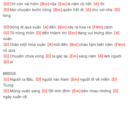
[
D
]
Chỉ còn vài hôm 
[
Bm
]
nữa 
[
Em
]
là năm cũ hết 
[
A
]
rồi
[
D
]
Mọi chuyện buồn cũng 
[
Bm
]
quên hết đi 
[
A
]
cho vơi nhẹ 
[
D
]
lòng
[
D
]
Đông đi qua xuân 
[
A
]
đến 
[
Bm
]
cây ra hoa ra 
[
F#m
]
cành
[
G
]
Từ nông thôn 
[
D
]
đến thành thị 
[
Em
]
đang vui mừng đón 
[
A
]
xuân.
[
D
]
Chào một mùa xuân 
[
A
]
mới đến 
[
Bm
]
chào tạm biệt năm 
[
F#m
]
cũ qua
[
G
]
Chuyện chưa xong 
[
D
]
ta gác lại 
[
Em
]
sang năm 
[
A
]
làm người 
[
D
]
ơi
BRIDGE
[
G
]
Người ra Bắc, 
[
D
]
người vào Nam 
[
Em
]
người đi về miền 
[
D
]
Trung
[
G
]
Mừng xuân sang 
[
D
]
Tết linh đình 
[
Em
]
bên nhau những 
[
D
]
ngày xuân về