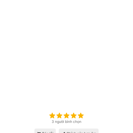
3 người bình chọn