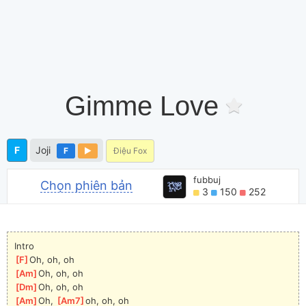
Gimme Love
F
Joji
F
Điệu Fox
fubbuj
Chọn phiên bản
3
150
252
Intro
[
F
]
Oh, oh, oh
[
Am
]
Oh, oh, oh
[
Dm
]
Oh, oh, oh
[
Am
]
Oh, 
[
Am7
]
oh, oh, oh