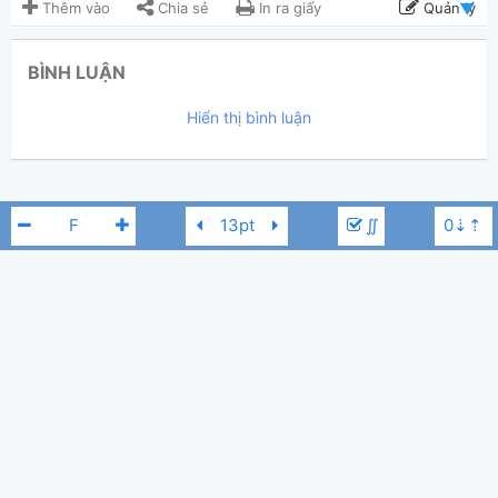
Thêm vào
Chia sẻ
In ra giấy
Quản lý
ngày 22 tháng 10, 2023
Cập nhật:
BÌNH LUẬN
3,601
Lượt xem:
Hiển thị bình luận
fubbuj
Người đăng:
(Dương Công Vủ đã duyệt)
Bēkon
,
Joji
,
Rappy
Tác giả:
Alternative
,
USUK
Thể loại:
∬
60
Yêu thích:
Joji
F
BÀI LIÊN QUAN
Ew
-
Joji
1,654
Tiến Đạt Nguyễn
,
23 tháng 12, 2022