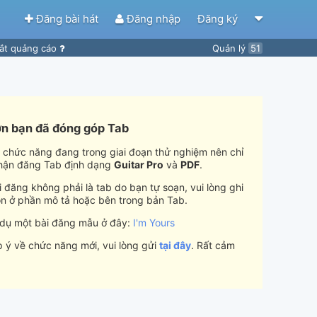
Đăng bài hát
Đăng nhập
Đăng ký
ắt quảng cáo
Quản lý
51
n bạn đã đóng góp Tab
i chức năng đang trong giai đoạn thử nghiệm nên chỉ
hận đăng Tab định dạng
Guitar Pro
và
PDF
.
 đăng không phải là tab do bạn tự soạn, vui lòng ghi
n ở phần mô tả hoặc bên trong bản Tab.
 dụ một bài đăng mẫu ở đây:
I'm Yours
 ý về chức năng mới, vui lòng gửi
tại đây
. Rất cảm