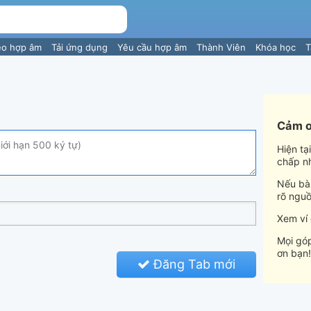
eo hợp âm
Tải ứng dụng
Yêu cầu hợp âm
Thành Viên
Khóa học
T
Cảm ơ
Hiện tạ
chấp n
Nếu bài
rõ nguồ
Xem ví
Mọi góp
ơn bạn!
Đăng Tab mới