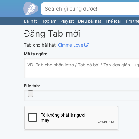
Bài hát
Hợp âm
Playlist
Điệu bài hát
Thể loại
Tìm th
Đăng Tab mới
Tab cho bài hát:
Gimme Love
Mô tả ngắn:
File tab: