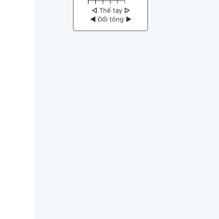
◁
Thế tay
▷
◀
Đổi tông
▶