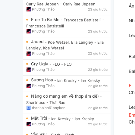
Carly Rae Jepsen
- Carly Rae Jepsen
Án
Phương Thảo
23 giờ trước
Free To Be Me
- Francesca Battistelli
-
Nh
Francesca Battistelli
Phương Thảo
23 giờ trước
Le
Jaded
- Koe Wetzel, Ella Langley
- Ella
Langley, Koe Wetzel
Phương Thảo
22 giờ trước
Ba
Cry Ugly
- FLO
- FLO
Phương Thảo
22 giờ trước
Ba
Sương Hoa
- Ian Kresky
- Ian Kresky
[
F
]
Phương Thảo
22 giờ trước
Ch
Nắng có mang em về (hợp âm dễ)
-
Shartnuss
- Thái Bảo
Le
thanhbinh61anyken
22 giờ trước
[
E
Mặt Trời
- Ian Kresky
- Ian Kresky
Ch
Phương Thảo
22 giờ trước
Vẫn Vậy
- Sloth
- Sloth