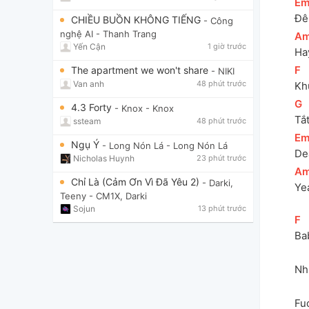
[
E
Đê
CHIỀU BUỒN KHÔNG TIẾNG
- Công
nghệ AI
- Thanh Trang
[
A
Yến Cận
1 giờ trước
Hay
[
F
]
The apartment we won't share
- NIKI
Van anh
48 phút trước
Kh
[
G
]
4.3 Forty
- Knox
- Knox
Tắ
ssteam
48 phút trước
[
E
Ngụ Ý
- Long Nón Lá
- Long Nón Lá
De
Nicholas Huynh
23 phút trước
[
A
Chỉ Là (Cảm Ơn Vì Đã Yêu 2)
- Darki,
Ye
Teeny
- CM1X, Darki
Sojun
13 phút trước
[
F
]
Ba
Nh
Fuc