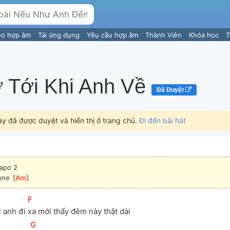
eo hợp âm
Tải ứng dụng
Yêu cầu hợp âm
Thành Viên
Khóa học
T
 Tới Khi Anh Về
Đã Duyệt
ày đã được duyệt và hiển thị ở trang chủ.
Đi đến bài hát
apo 2
one 
[
Am
]
[
F
]
 anh đi 
xa mới thấy đêm này thật dài
[
G
]