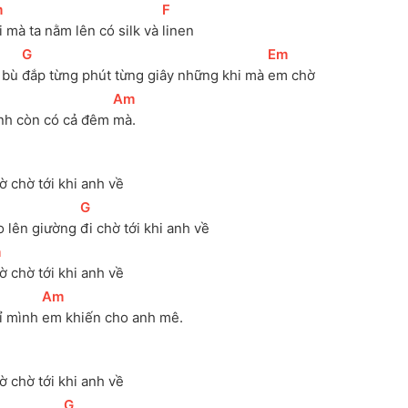
m
]
[
F
]
 mà ta nằm lên có silk và 
linen
[
G
]
[
Em
]
 bù 
đắp từng phút từng giây những khi mà 
em chờ
[
Am
]
nh còn có cả đêm 
mà.
ờ chờ tới khi anh về
[
G
]
o lên giường 
đi chờ tới khi anh về
m
]
ờ chờ tới khi anh về
[
Am
]
ỉ mình 
em khiến cho anh mê.
ờ chờ tới khi anh về
[
G
]