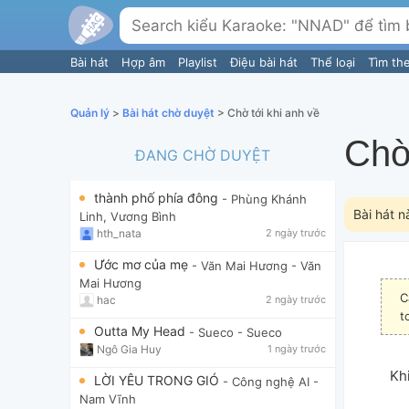
Bài hát
Hợp âm
Playlist
Điệu bài hát
Thể loại
Tìm th
Quản lý
>
Bài hát chờ duyệt
> Chờ tới khi anh về
Chờ
ĐANG CHỜ DUYỆT
thành phố phía đông
- Phùng Khánh
Bài hát n
Linh, Vương Bình
hth_nata
2 ngày trước
Ước mơ của mẹ
- Văn Mai Hương
- Văn
Mai Hương
C
hac
2 ngày trước
t
Outta My Head
- Sueco
- Sueco
Ngô Gia Huy
1 ngày trước
Khi
LỜI YÊU TRONG GIÓ
- Công nghệ AI
-
Nam Vĩnh