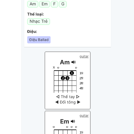
Am
Em
F
G
Thể loại:
Nhạc Trẻ
Điệu:
Điệu Ballad
guitar
Am
◁
Thế tay
▷
◀
Đổi tông
▶
guitar
Em