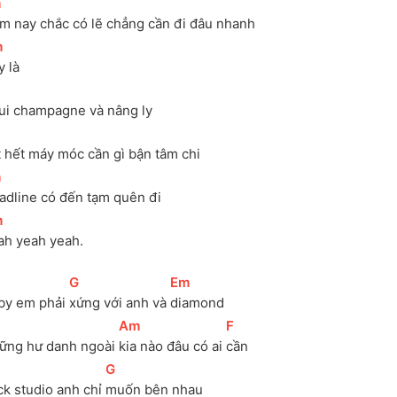
m
]
m nay chắc có lẽ chẳng cần đi đâu nhanh
m
]
 là 
ui champagne và nâng ly
t hết máy móc cần gì bận tâm chi
m
]
adline có đến tạm quên đi
m
]
ah yeah yeah.
[
G
]
[
Em
]
by em phải 
xứng với anh và 
diamond
[
Am
]
[
F
]
ững hư danh ngoài 
kia nào đâu có ai 
cần
[
G
]
k studio anh chỉ 
muốn bên nhau