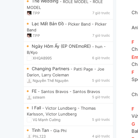
The Wedding
- ROLE MODEL
- ROLE
MODEL
Chỉ
TPP
7 giờ trước
Lạc Mất Bản Đồ
- Picker Band
- Picker
An
Band
TPP
7 giờ trước
[
F
]
Ngày Hôm Ấy (EP ONEmoRE)
- hun
-
Ch
B/Kyo
[
E
XHQA8995
6 giờ trước
Ch
Changing Partners
- Patti Page
- Joe
[
F
]
Darion, Larry Coleman
Spo
Nguyễn Thế Nguyên
5 giờ trước
FE
- Santos Bravos
- Santos Bravos
Ch
ssteam
5 giờ trước
I Fall
- Victor Lundberg
- Thomas
[
F
]
Karlsson, Victor Lundberg
Vứ
Vũ Mạnh Cường
5 giờ trước
[
G
]
Tình Tan
Ba
- Gia Phi
Phi_123
4 giờ trước