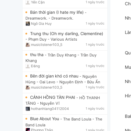
Yến Cận
1 ngày trước
Ch
Bán thời gian (I hate my life)
-
Nh
Dreamwork.
- Dreamwork.
Ngô Gia Huy
1 ngày trước
Là
Trung thu (Oh my darling, Clementine)
- Phạm Duy
- Various Artists
musiclistener103_5
1 ngày trước
Qu
thu tha
- Trần Duy Khang
- Trần Duy
Khang
Đăng
1 ngày trước
Mư
Bên đời gian khó có nhau
- Nguyên
Nh
Hùng - Oai Levo
- Nguyên Định - Bửu Ấn
musiclistener103_5
1 ngày trước
Hì
CÁNH HỒNG TÀN PHAI
- HỒ THANH
TĂNG
- Nguyễn Vĩ
hothanhtang04112004
1 ngày trước
Ba
Blue About You
- The Band Loula
- The
Band Loula
Nh
Phương Thảo
1 ngày trước