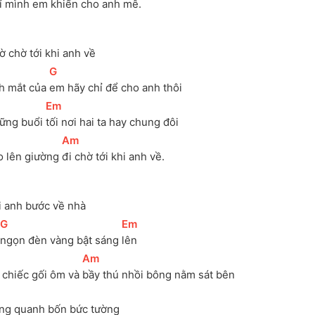
ỉ mình 
em khiến cho anh mê.
ờ chờ tới khi anh về
[
G
]
h mắt của 
em hãy chỉ để cho anh thôi
[
Em
]
ững buổi 
tối nơi hai ta hay chung đôi
[
Am
]
o lên giường 
đi chờ tới khi anh về.
i anh bước về nhà
[
G
]
[
Em
]
ngọn đèn vàng bật sáng 
lên
[
Am
]
 chiếc gối ôm và 
bầy thú nhồi bông nằm sát bên
ng quanh bốn bức tường