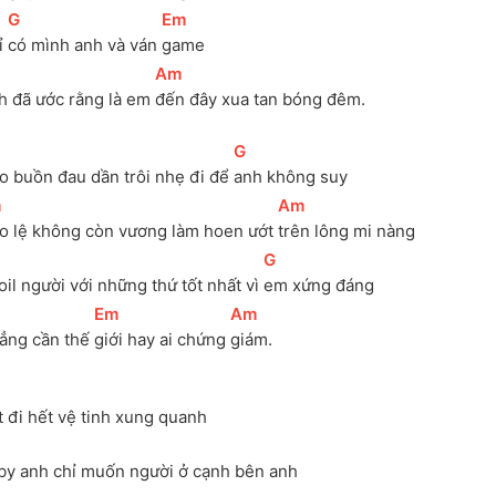
[
G
]
[
Em
]
 
có mình anh và ván 
game
[
Am
]
h đã ước rằng là em 
đến đây xua tan bóng đêm.
[
G
]
o buồn đau dần trôi nhẹ đi để 
anh không suy
m
]
[
Am
]
o lệ không còn vương làm hoen ướt 
trên lông mi nàng
[
G
]
il người với những thứ tốt nhất vì 
em xứng đáng
[
Em
]
[
Am
]
ẳng cần thế 
giới hay ai chứng 
giám.
t đi hết vệ tinh xung quanh
by anh chỉ muốn người ở cạnh bên anh