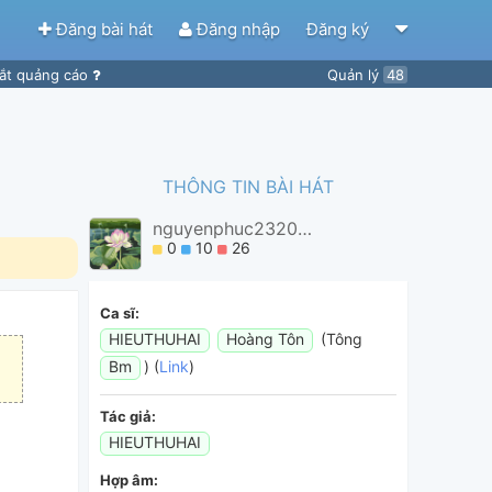
Đăng bài hát
Đăng nhập
Đăng ký
ắt quảng cáo
Quản lý
48
THÔNG TIN BÀI HÁT
nguyenphuc232004
0
10
26
Ca sĩ:
HIEUTHUHAI
Hoàng Tôn
(Tông
Bm
) (
Link
)
Tác giả:
HIEUTHUHAI
Hợp âm: