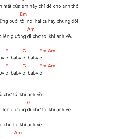
h mắt của 
em hãy chỉ để cho anh thôi
[
Em
]
ững buổi 
tối nơi hai ta hay chung đôi
[
Am
]
o lên giường 
đi chờ tới khi anh về.
[
F
]
[
G
]
[
Em
]
[
Am
]
by 
ơi baby 
ơi baby 
ơi 
[
F
]
[
G
]
[
Em
]
[
Am
]
by 
ơi baby 
ơi baby 
ơi 
ờ chờ tới khi anh về
[
G
]
o lên giường 
đi chờ tới khi anh về
m
]
ờ chờ tới khi anh về
[
Am
]