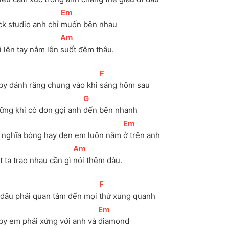
[
Em
]
k studio anh chỉ 
muốn bên nhau
[
Am
]
 lên tay nằm lên 
suốt đêm thâu.
[
F
]
by đánh răng chung vào khi 
sáng hôm sau
[
G
]
ững khi cô đơn gọi anh 
đến bên nhanh
[
Em
]
 nghĩa bóng hay đen em luôn nằm 
ở trên anh
[
Am
]
 ta trao nhau cần gì 
nói thêm đâu.
[
F
]
 đâu phải quan tâm đến mọi 
thứ xung quanh
[
Em
]
by em phải xứng với anh và 
diamond