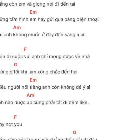
ẳng còn 
em và giọng nói đi đến tai
[
Em
]
ững tấm hình 
em hay gửi qua bằng điện thoại
[
Am
]
m anh 
không muốn ở đây đến sáng mai.
[
F
]
ên đi cuộc 
vui anh chỉ mong được về nhà
[
G
]
ời giờ 
tối khi làm xong chắc đến hai
[
Em
]
iều người nổi 
tiếng anh còn không để ý ai
[
Am
]
nh nào được 
up cũng phải tắt đi đếm like.
[
F
]
by not 
you
[
G
]
iều cảm xúc trong anh chẳng thể 
giấu đi đâu