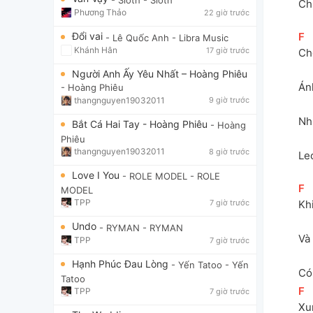
Ch
Phương Thảo
22 giờ trước
Đổi vai
[
F
]
- Lê Quốc Anh
- Libra Music
Khánh Hân
17 giờ trước
Ch
Người Anh Ấy Yêu Nhất – Hoàng Phiêu
Án
- Hoàng Phiêu
thangnguyen19032011
9 giờ trước
Nh
Bắt Cá Hai Tay - Hoàng Phiêu
- Hoàng
Phiêu
thangnguyen19032011
8 giờ trước
Le
Love I You
- ROLE MODEL
- ROLE
[
F
]
MODEL
TPP
7 giờ trước
Kh
Undo
- RYMAN
- RYMAN
Và 
TPP
7 giờ trước
Hạnh Phúc Đau Lòng
- Yến Tatoo
- Yến
Có
Tatoo
[
F
]
TPP
7 giờ trước
Xu