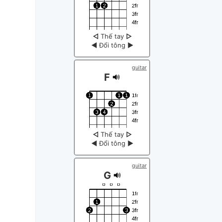
◁
Thế tay
▷
◀
Đổi tông
▶
guitar
F
◁
Thế tay
▷
◀
Đổi tông
▶
guitar
G