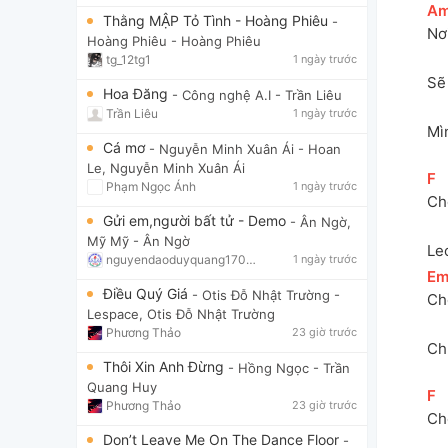
[
A
Thằng MẬP Tỏ Tình - Hoàng Phiêu
-
Nơi
Hoàng Phiêu
- Hoàng Phiêu
tg_12tg1
1 ngày trước
Sẽ
Hoa Đăng
- Công nghệ A.I
- Trần Liêu
Trần Liêu
1 ngày trước
Mì
Cá mơ
- Nguyễn Minh Xuân Ái
- Hoan
Le, Nguyễn Minh Xuân Ái
[
F
]
Phạm Ngọc Ánh
1 ngày trước
Ch
Gửi em,người bất tử - Demo
- Ân Ngờ,
Mỹ Mỹ
- Ân Ngờ
Le
nguyendaoduyquang17021
1 ngày trước
[
E
Điều Quý Giá
- Otis Đỗ Nhật Trường
-
Ch
Lespace, Otis Đỗ Nhật Trường
Phương Thảo
23 giờ trước
Ch
Thôi Xin Anh Đừng
- Hồng Ngọc
- Trần
Quang Huy
[
F
]
Phương Thảo
23 giờ trước
Ch
Don’t Leave Me On The Dance Floor
-