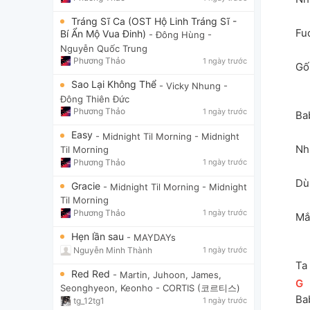
Tráng Sĩ Ca (OST Hộ Linh Tráng Sĩ -
Fuc
Bí Ẩn Mộ Vua Đinh)
- Đông Hùng
-
Nguyễn Quốc Trung
Phương Thảo
1 ngày trước
Gối
Sao Lại Không Thể
- Vicky Nhung
-
Đông Thiên Đức
Phương Thảo
1 ngày trước
Ba
Easy
- Midnight Til Morning
- Midnight
Nh
Til Morning
Phương Thảo
1 ngày trước
Dù
Gracie
- Midnight Til Morning
- Midnight
Til Morning
Phương Thảo
1 ngày trước
Mắt
Hẹn lần sau
- MAYDAYs
Nguyễn Minh Thành
1 ngày trước
Ta
Red Red
- Martin, Juhoon, James,
[
G
]
Seonghyeon, Keonho
- CORTIS (코르티스)
Ba
tg_12tg1
1 ngày trước