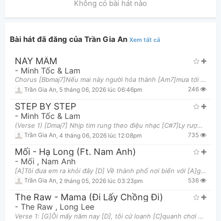
Không có bài hát nào
Bài hát đã đăng của Trần Gia An
Xem tất cả
NẢY MẦM
Thông tin chung
-
Minh Tốc & Lam
Chorus [Bbmaj7]Nếu mai này người hóa thành [Am7]mưa tới [Bbmaj7]Đánh rơi từng yêu thương Cuộn [Cm
246
Trần Gia An
,
5 tháng 06, 2026 lúc 06:46pm
STEP BY STEP
-
Minh Tốc & Lam
(Verse 1) [Dmaj7] Nhịp tim rung theo điệu nhạc [C#7]Ly rượu cay một [F#m7]mình tôi Em vội lau tì
735
Trần Gia An
,
4 tháng 06, 2026 lúc 12:08pm
Mối - Hạ Long (ft. Nam Anh)
-
Mối
,
Nam Anh
[A]Tôi đưa em ra khỏi đây [D] Về thành phố nơi biển với [A]gió Em muốn tôi đi cùng [D]em khắp thế
536
Trần Gia An
,
2 tháng 05, 2026 lúc 03:23pm
The Raw - Mama (đi Lấy Chồng Đi)
-
The Raw
,
Long Lee
Verse 1: [G]Ôi mấy năm nay [D], tôi cứ loanh [C]quanh chơi đùa Quên [Cm]mất cả đường về thăm nhà