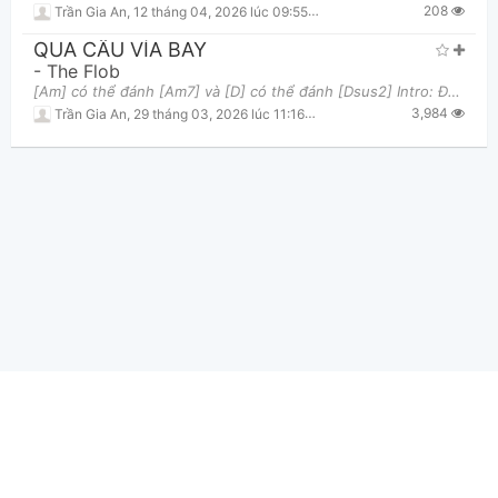
208
Trần Gia An
,
12 tháng 04, 2026 lúc 09:55pm
QUA CẦU VÍA BAY
-
The Flob
[Am] có thể đánh [Am7] và [D] có thể đánh [Dsus2] Intro: Đánh luân phiên [Am] [D] Ver 1: Chiều
3,984
Trần Gia An
,
29 tháng 03, 2026 lúc 11:16am
Hợp Âm Chuẩn Ⓒ 2026