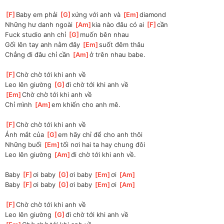
[
F
]
Baby em phải 
[
G
]
xứng với anh và 
[
Em
]
diamond
Những hư danh ngoài 
[
Am
]
kia nào đâu có ai 
[
F
]
cần
Fuck studio anh chỉ 
[
G
]
muốn bên nhau
Gối lên tay anh nằm đây 
[
Em
]
suốt đêm thâu
Chẳng đi đâu chỉ cần 
[
Am
]
ở trên nhau babe.
[
F
]
Chờ chờ tới khi anh về
Leo lên giường 
[
G
]
đi chờ tới khi anh về
[
Em
]
Chờ chờ tới khi anh về
Chỉ mình 
[
Am
]
em khiến cho anh mê.
[
F
]
Chờ chờ tới khi anh về
Ánh mắt của 
[
G
]
em hãy chỉ để cho anh thôi
Những buổi 
[
Em
]
tối nơi hai ta hay chung đôi
Leo lên giường 
[
Am
]
đi chờ tới khi anh về.
Baby 
[
F
]
ơi baby 
[
G
]
ơi baby 
[
Em
]
ơi 
[
Am
]
Baby 
[
F
]
ơi baby 
[
G
]
ơi baby 
[
Em
]
ơi 
[
Am
]
[
F
]
Chờ chờ tới khi anh về
Leo lên giường 
[
G
]
đi chờ tới khi anh về