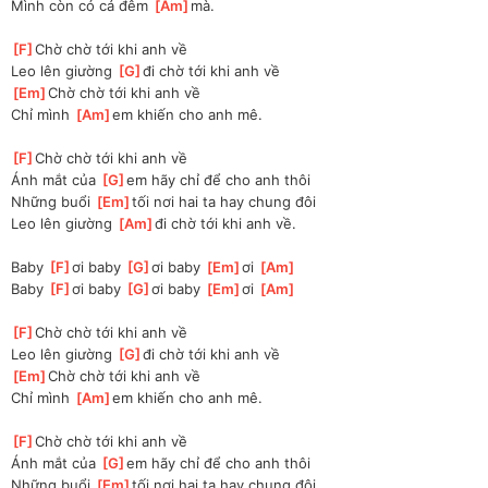
Mình còn có cả đêm 
[
Am
]
mà.
[
F
]
Chờ chờ tới khi anh về
Leo lên giường 
[
G
]
đi chờ tới khi anh về
[
Em
]
Chờ chờ tới khi anh về
Chỉ mình 
[
Am
]
em khiến cho anh mê.
[
F
]
Chờ chờ tới khi anh về
Ánh mắt của 
[
G
]
em hãy chỉ để cho anh thôi
Những buổi 
[
Em
]
tối nơi hai ta hay chung đôi
Leo lên giường 
[
Am
]
đi chờ tới khi anh về.
Baby 
[
F
]
ơi baby 
[
G
]
ơi baby 
[
Em
]
ơi 
[
Am
]
Baby 
[
F
]
ơi baby 
[
G
]
ơi baby 
[
Em
]
ơi 
[
Am
]
[
F
]
Chờ chờ tới khi anh về
Leo lên giường 
[
G
]
đi chờ tới khi anh về
[
Em
]
Chờ chờ tới khi anh về
Chỉ mình 
[
Am
]
em khiến cho anh mê.
[
F
]
Chờ chờ tới khi anh về
Ánh mắt của 
[
G
]
em hãy chỉ để cho anh thôi
Những buổi 
[
Em
]
tối nơi hai ta hay chung đôi