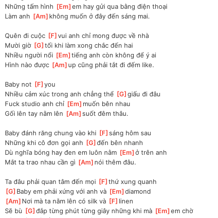
Những tấm hình 
[
Em
]
em hay gửi qua bằng điện thoại
Làm anh 
[
Am
]
không muốn ở đây đến sáng mai.
Quên đi cuộc 
[
F
]
vui anh chỉ mong được về nhà
Mười giờ 
[
G
]
tối khi làm xong chắc đến hai
Nhiều người nổi 
[
Em
]
tiếng anh còn không để ý ai
Hình nào được 
[
Am
]
up cũng phải tắt đi đếm like.
Baby not 
[
F
]
you
Nhiều cảm xúc trong anh chẳng thể 
[
G
]
giấu đi đâu
Fuck studio anh chỉ 
[
Em
]
muốn bên nhau
Gối lên tay nằm lên 
[
Am
]
suốt đêm thâu.
Baby đánh răng chung vào khi 
[
F
]
sáng hôm sau
Những khi cô đơn gọi anh 
[
G
]
đến bên nhanh
Dù nghĩa bóng hay đen em luôn nằm 
[
Em
]
ở trên anh
Mắt ta trao nhau cần gì 
[
Am
]
nói thêm đâu.
Ta đâu phải quan tâm đến mọi 
[
F
]
thứ xung quanh
[
G
]
Baby em phải xứng với anh và 
[
Em
]
diamond
[
Am
]
Nơi mà ta nằm lên có silk và 
[
F
]
linen
Sẽ bù 
[
G
]
đắp từng phút từng giây những khi mà 
[
Em
]
em chờ