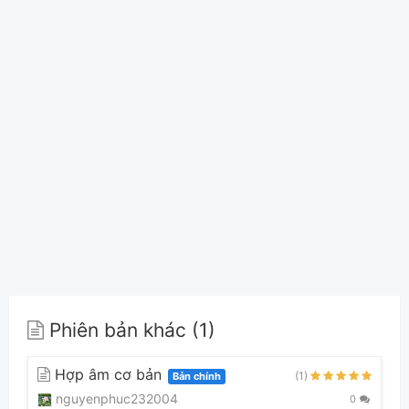
Phiên bản khác (1)
Hợp âm cơ bản
(1)
Bản chính
nguyenphuc232004
0