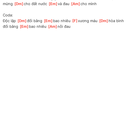
mừng 
[
Dm
]
cho đất nước 
[
Em
]
và đau 
[
Am
]
cho mình
Coda:
Độc lập 
[
Dm
]
đổi bằng 
[
Em
]
bao nhiêu 
[
F
]
xương máu 
[
Dm
]
hòa bình 
đổi bằng 
[
Em
]
bao nhiêu 
[
Am
]
nỗi đau