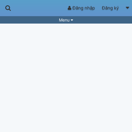
Đăng nhập
Đăng ký
Menu
Bài hát
Guitar Tabs
Playlist
Hợp âm
Điệu bài hát
Thể loại
Tìm theo hợp âm
Tải ứng dụng
Yêu cầu hợp âm
Thành Viên
Khóa học
Quản lý
58
Tắt quảng cáo