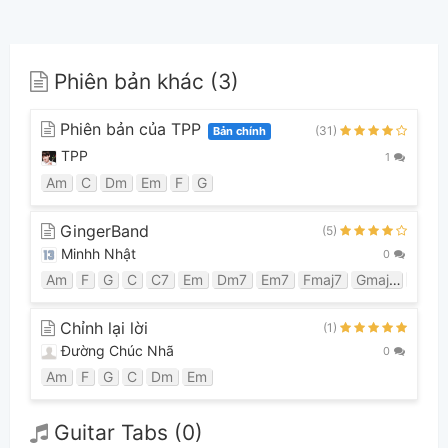
Phiên bản khác (3)
Phiên bản của TPP
(31)
Bản chính
TPP
1
Am
C
Dm
Em
F
G
GingerBand
(5)
Minhh Nhật
0
Am
F
G
C
C7
Em
Dm7
Em7
Fmaj7
Gmaj7
A
F
Chỉnh lại lời
(1)
Đường Chúc Nhã
0
Am
F
G
C
Dm
Em
Guitar Tabs (0)