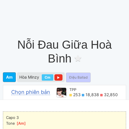
Nỗi Đau Giữa Hoà
Bình
Am
Hòa Minzy
Cm
Điệu Ballad
TPP
Chọn phiên bản
253
18,838
32,850
Capo 3
Tone 
[
Am
]