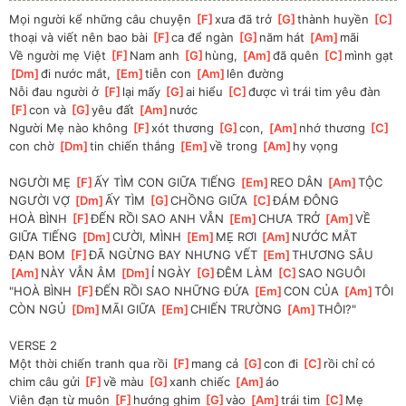
Mọi người kể những câu chuyện 
[
F
]
xưa đã trở 
[
G
]
thành huyền 
[
C
]
thoại và viết nên bao bài 
[
F
]
ca để ngàn 
[
G
]
năm hát 
[
Am
]
mãi
Về người mẹ Việt 
[
F
]
Nam anh 
[
G
]
hùng, 
[
Am
]
đã quên 
[
C
]
mình gạt 
[
Dm
]
đi nước mắt, 
[
Em
]
tiễn con 
[
Am
]
lên đường
Nỗi đau người ở 
[
F
]
lại mấy 
[
G
]
ai hiểu 
[
C
]
được vì trái tim yêu đàn 
[
F
]
con và 
[
G
]
yêu đất 
[
Am
]
nước
Người Mẹ nào không 
[
F
]
xót thương 
[
G
]
con, 
[
Am
]
nhớ thương 
[
C
]
con chờ 
[
Dm
]
tin chiến thắng 
[
Em
]
về trong 
[
Am
]
hy vọng
NGƯỜI MẸ 
[
F
]
ẤY TÌM CON GIỮA TIẾNG 
[
Em
]
REO DÂN 
[
Am
]
TỘC 
NGƯỜI VỢ 
[
Dm
]
ẤY TÌM 
[
G
]
CHỒNG GIỮA 
[
C
]
ĐÁM ĐÔNG
HOÀ BÌNH 
[
F
]
ĐẾN RỒI SAO ANH VẪN 
[
Em
]
CHƯA TRỞ 
[
Am
]
VỀ 
GIỮA TIẾNG 
[
Dm
]
CƯỜI, MÌNH 
[
Em
]
MẸ RƠI 
[
Am
]
NƯỚC MẮT
ĐẠN BOM 
[
F
]
ĐÃ NGỪNG BAY NHƯNG VẾT 
[
Em
]
THƯƠNG SÂU 
[
Am
]
NÀY VẪN ÂM 
[
Dm
]
Ỉ NGÀY 
[
G
]
ĐÊM LÀM 
[
C
]
SAO NGUÔI
"HOÀ BÌNH 
[
F
]
ĐẾN RỒI SAO NHỮNG ĐỨA 
[
Em
]
CON CỦA 
[
Am
]
TÔI 
CÒN NGỦ 
[
Dm
]
MÃI GIỮA 
[
Em
]
CHIẾN TRƯỜNG 
[
Am
]
THÔI?"
VERSE 2
Một thời chiến tranh qua rồi 
[
F
]
mang cả 
[
G
]
con đi 
[
C
]
rồi chỉ có 
chim câu gửi 
[
F
]
về màu 
[
G
]
xanh chiếc 
[
Am
]
áo
Viên đạn từ muôn 
[
F
]
hướng ghim 
[
G
]
vào 
[
Am
]
trái tim 
[
C
]
Mẹ 