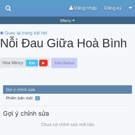
Đăng nhập
Đăng ký
Menu
Bài hát
Guitar Tabs
Quay lại trang bài hát
Nỗi Đau Giữa Hoà Bình
Playlist
Hợp âm
Điệu bài hát
Thể loại
Hòa Minzy
Cm
Điệu Ballad
Tìm theo hợp âm
Tải ứng dụng
Yêu cầu hợp âm
Thành Viên
Gợi ý chỉnh sửa
Khóa học
Quản lý
69
Phiên bản mới
2
Tắt quảng cáo
Gợi ý chỉnh sửa
Chưa có chỉnh sửa mới nào