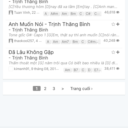
-
Trịnh Thăng Bình
[C]Yêu thương hôm [D]nay đã xa tầm [Em]tay . [C]Anh mang thương [D]đau em nào có [G]hay . Rồi ngày [
46,618
Tuan Vinh
,
22 tháng 12, 2013 lúc 09:42pm
A
A#m
Am
Bm
C
C#
C#m
Cm
D
D#
Anh Muốn Nói - Trịnh Thăng Bình
-
Trịnh Thăng Bình
Tone gốc G#: Capo 1 [G]Em, thật sự thì anh muốn [C]nói rằng anh... [Am7]Lý trí không [D]ngăn được tr
40,248
thaokool257
,
4 tháng 06, 2016 lúc 04:55pm
A
Am
Am7
Bm
C
C#m
Cmaj7
D
D7
Đã Lâu Không Gặp
-
Trịnh Thăng Bình
Thấm thoát một [G] năm trôi qua Có biết bao nhiêu là [D] điều mới lạ Có biết bao nhiêu đổi [G] tha
38,411
kimanh91
,
9 tháng 08, 2013 lúc 05:52am
Am
B7
C
D
E7
Em
G
1
2
3
>
Trang cuối ›