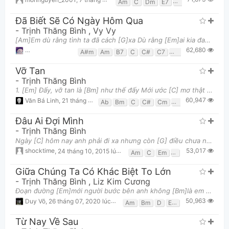
Am
C
Dm
E7
Em
F
G
Đã Biết Sẽ Có Ngày Hôm Qua
-
Trịnh Thăng Bình
,
Vy Vy
[Am]Em dù rằng tình ta đã cách [G]xa Dù rằng [Em]ai kia đang đứng chờ [F]em Hãy ở lại đây hãy đứn
62,680
Lê Tài Nhật Minh
,
9 tháng 10, 2018 lúc 12:33pm
A#m
Am
B7
C
C#
C7
D#m
Dm
E7
E
Vỡ Tan
-
Trịnh Thăng Bình
1. [Em] Đấy, vỡ tan là [Bm] như thế đấy Mới ước [C] mơ thật nhiều mộng mơ thật nhiều Đến [G] khi đ
60,947
Văn Bá Linh
,
21 tháng 12, 2016 lúc 01:11pm
Ab
Bm
C
C#
Cm
D
Eb
Em
Fm
Đâu Ai Đợi Mình
-
Trịnh Thăng Bình
Ngày [C] hôm nay anh phải đi xa nhưng còn [G] điều chưa nỡ Dành [Am] cho em đôi lời nhưng anh ngại
53,017
shocktime
,
24 tháng 10, 2015 lúc 11:55am
Am
C
Em
F
G
Giữa Chúng Ta Có Khác Biệt To Lớn
-
Trịnh Thăng Bình
,
Liz Kim Cương
Đoạn đường [Em]mới người bước bên anh không [Bm]là em nữa Anh [Am]đã cảm thấy thoải [D]mái chút nà
50,963
Duy Võ
,
26 tháng 07, 2020 lúc 09:11pm
Am
Bm
D
Em
G
Từ Nay Về Sau