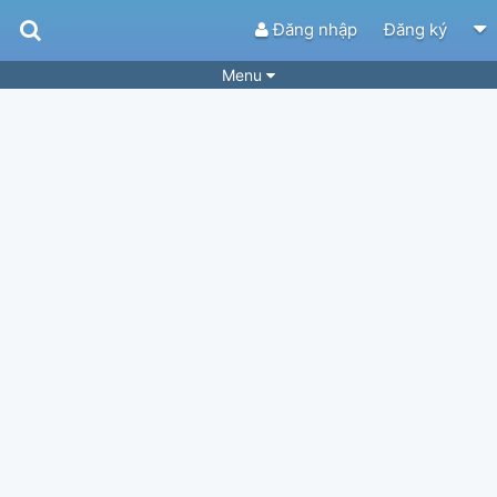
Đăng nhập
Đăng ký
Menu
Bài hát
Guitar Tabs
Playlist
Hợp âm
Điệu bài hát
Thể loại
Tìm theo hợp âm
Tải ứng dụng
Yêu cầu hợp âm
Thành Viên
Khóa học
Quản lý
63
Tắt quảng cáo