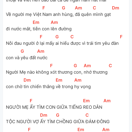
[
F
]
[
G
]
[
Am
]
[
C
]
[
Dm
]
Về người mẹ Việt 
Nam anh 
hùng, 
đã quên 
mình gạt 
[
Em
]
[
Am
]
đi nước mắt, 
tiễn con 
lên đường
[
F
]
[
G
]
[
C
]
[
F
]
Nỗi đau người ở 
lại mấy 
ai hiểu 
được vì trái tim yêu đàn 
[
G
]
[
Am
]
con và 
yêu đất 
nước
[
F
]
[
G
]
[
Am
]
[
C
]
Người Mẹ nào không 
xót thương 
con, 
nhớ thương 
[
Dm
]
[
Em
]
[
Am
]
con chờ 
tin chiến thắng 
về trong 
hy vọng
[
F
]
[
Em
]
[
Am
]
NGƯỜI MẸ 
ẤY TÌM CON GIỮA TIẾNG 
REO DÂN 
[
Dm
]
[
G
]
[
C
]
TỘC NGƯỜI VỢ 
ẤY TÌM 
CHỒNG GIỮA 
ĐÁM ĐÔNG
[
F
]
[
Em
]
[
Am
]