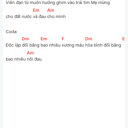
Viên đạn từ muôn 
hướng ghim 
vào 
trái tim 
Mẹ mừng 
[
Em
]
[
Am
]
cho đất nước 
và đau 
cho mình
Coda:
[
Dm
]
[
Em
]
[
F
]
[
Dm
]
[
E
Độc lập 
đổi bằng 
bao nhiêu 
xương máu 
hòa bình đổi bằng 
[
Am
]
bao nhiêu 
nỗi đau