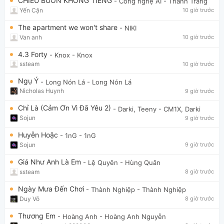
CHIỀU BUỒN KHÔNG TIẾNG
- Công nghệ AI
- Thanh Trang
Yến Cận
10 giờ trước
The apartment we won't share
- NIKI
Van anh
10 giờ trước
4.3 Forty
- Knox
- Knox
ssteam
10 giờ trước
Ngụ Ý
- Long Nón Lá
- Long Nón Lá
Nicholas Huynh
9 giờ trước
Chỉ Là (Cảm Ơn Vì Đã Yêu 2)
- Darki, Teeny
- CM1X, Darki
Sojun
9 giờ trước
Huyễn Hoặc
- 1nG
- 1nG
Sojun
9 giờ trước
Giá Như Anh Là Em
- Lệ Quyên
- Hùng Quân
ssteam
8 giờ trước
Ngày Mưa Đến Chơi
- Thành Nghiệp
- Thành Nghiệp
Duy Võ
8 giờ trước
Thương Em
- Hoàng Anh
- Hoàng Anh Nguyễn