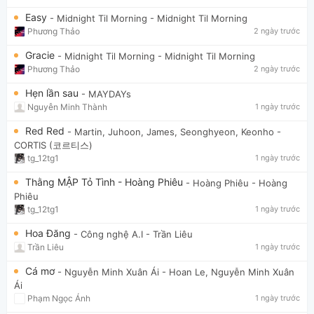
Easy
- Midnight Til Morning
- Midnight Til Morning
Phương Thảo
2 ngày trước
Gracie
- Midnight Til Morning
- Midnight Til Morning
Phương Thảo
2 ngày trước
Hẹn lần sau
- MAYDAYs
Nguyễn Minh Thành
1 ngày trước
Red Red
- Martin, Juhoon, James, Seonghyeon, Keonho
-
CORTIS (코르티스)
tg_12tg1
1 ngày trước
Thằng MẬP Tỏ Tình - Hoàng Phiêu
- Hoàng Phiêu
- Hoàng
Phiêu
tg_12tg1
1 ngày trước
Hoa Đăng
- Công nghệ A.I
- Trần Liêu
Trần Liêu
1 ngày trước
Cá mơ
- Nguyễn Minh Xuân Ái
- Hoan Le, Nguyễn Minh Xuân
Ái
Phạm Ngọc Ánh
1 ngày trước