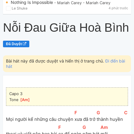
Nothing Is Impossible
- Mariah Carey
- Mariah Carey
Le Shuke
4 phút trước
Nỗi Đau Giữa Hoà Bình
Đã Duyệt
Bài hát này đã được duyệt và hiển thị ở trang chủ.
Đi đến bài
hát
Capo 3
Tone 
[
Am
]
[
F
]
[
G
]
[
C
]
Mọi người kể những câu chuyện 
xưa đã trở 
thành huyền 
[
F
]
[
G
]
[
Am
]
thoại và viết nên bao bài 
ca để ngàn 
năm hát 
mãi