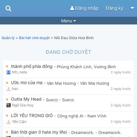
Đăng nhập
Đăng ký
Menu
Bài hát
Guitar Tabs
Quản lý
>
Bài hát chờ duyệt
> Nỗi Đau Giữa Hoà Bình
Playlist
Hợp âm
ĐANG CHỜ DUYỆT
Điệu bài hát
Thể loại
thành phố phía đông
- Phùng Khánh Linh, Vương Bình
Tìm theo hợp âm
Tải ứng dụng
hth_nata
2 ngày trước
Yêu cầu hợp âm
Thành Viên
Ước mơ của mẹ
- Văn Mai Hương
- Văn Mai Hương
hac
2 ngày trước
Khóa học
Quản lý
59
Outta My Head
- Sueco
- Sueco
Tắt quảng cáo
Ngô Gia Huy
2 ngày trước
LỜI YÊU TRONG GIÓ
- Công nghệ AI
- Nam Vĩnh
Yến Cận
2 ngày trước
Bán thời gian (I hate my life)
- Dreamwork.
- Dreamwork.