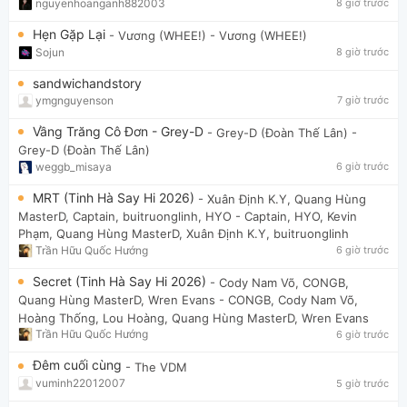
nguyenhoanganh882003
8 giờ trước
Hẹn Gặp Lại
- Vương (WHEE!)
- Vương (WHEE!)
Sojun
8 giờ trước
sandwichandstory
ymgnguyenson
7 giờ trước
Vầng Trăng Cô Đơn - Grey-D
- Grey-D (Đoàn Thế Lân)
-
Grey-D (Đoàn Thế Lân)
weggb_misaya
6 giờ trước
MRT (Tinh Hà Say Hi 2026)
- Xuân Định K.Y, Quang Hùng
MasterD, Captain, buitruonglinh, HYO
- Captain, HYO, Kevin
Phạm, Quang Hùng MasterD, Xuân Định K.Y, buitruonglinh
Trần Hữu Quốc Hướng
6 giờ trước
Secret (Tinh Hà Say Hi 2026)
- Cody Nam Võ, CONGB,
Quang Hùng MasterD, Wren Evans
- CONGB, Cody Nam Võ,
Hoàng Thống, Lou Hoàng, Quang Hùng MasterD, Wren Evans
Trần Hữu Quốc Hướng
6 giờ trước
Đêm cuối cùng
- The VDM
vuminh22012007
5 giờ trước