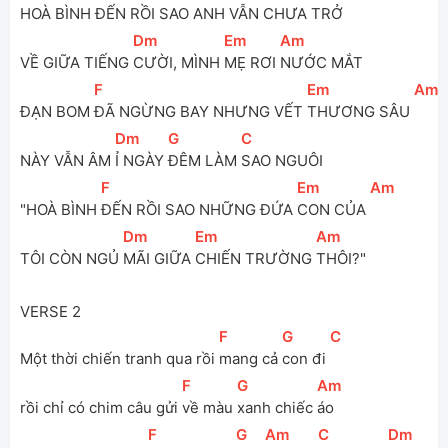
HOÀ BÌNH 
ĐẾN RỒI SAO ANH VẪN 
CHƯA TRỞ 
[
Dm
]
[
Em
]
[
Am
]
VỀ GIỮA TIẾNG 
CƯỜI, MÌNH 
MẸ RƠI 
NƯỚC MẮT
[
F
]
[
Em
]
[
Am
]
ĐẠN BOM 
ĐÃ NGỪNG BAY NHƯNG VẾT 
THƯƠNG SÂU 
[
Dm
]
[
G
]
[
C
]
NÀY VẪN ÂM 
Ỉ NGÀY 
ĐÊM LÀM 
SAO NGUÔI
[
F
]
[
Em
]
[
Am
]
"HOÀ BÌNH 
ĐẾN RỒI SAO NHỮNG ĐỨA 
CON CỦA 
[
Dm
]
[
Em
]
[
Am
]
TÔI CÒN NGỦ 
MÃI GIỮA 
CHIẾN TRƯỜNG 
THÔI?"
VERSE 2
[
F
]
[
G
]
[
C
]
Một thời chiến tranh qua rồi 
mang cả 
con đi 
[
F
]
[
G
]
[
Am
]
rồi chỉ có chim câu gửi 
về màu 
xanh chiếc 
áo
[
F
]
[
G
]
[
Am
]
[
C
]
[
Dm
]