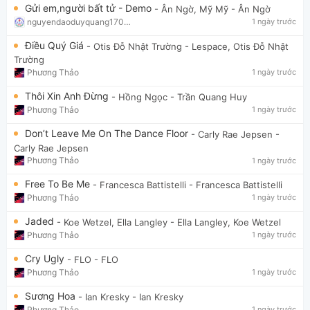
Gửi em,người bất tử - Demo
- Ân Ngờ, Mỹ Mỹ
- Ân Ngờ
nguyendaoduyquang17021
1 ngày trước
Điều Quý Giá
- Otis Đỗ Nhật Trường
- Lespace, Otis Đỗ Nhật
Trường
Phương Thảo
1 ngày trước
Thôi Xin Anh Đừng
- Hồng Ngọc
- Trần Quang Huy
Phương Thảo
1 ngày trước
Don’t Leave Me On The Dance Floor
- Carly Rae Jepsen
-
Carly Rae Jepsen
Phương Thảo
1 ngày trước
Free To Be Me
- Francesca Battistelli
- Francesca Battistelli
Phương Thảo
1 ngày trước
Jaded
- Koe Wetzel, Ella Langley
- Ella Langley, Koe Wetzel
Phương Thảo
1 ngày trước
Cry Ugly
- FLO
- FLO
Phương Thảo
1 ngày trước
Sương Hoa
- Ian Kresky
- Ian Kresky
Phương Thảo
1 ngày trước