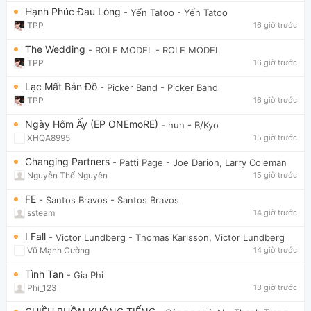
Hạnh Phúc Đau Lòng
- Yến Tatoo
- Yến Tatoo
TPP
16 giờ trước
The Wedding
- ROLE MODEL
- ROLE MODEL
TPP
16 giờ trước
Lạc Mất Bản Đồ
- Picker Band
- Picker Band
TPP
16 giờ trước
Ngày Hôm Ấy (EP ONEmoRE)
- hun
- B/Kyo
XHQA8995
15 giờ trước
Changing Partners
- Patti Page
- Joe Darion, Larry Coleman
Nguyễn Thế Nguyên
15 giờ trước
FE
- Santos Bravos
- Santos Bravos
ssteam
14 giờ trước
I Fall
- Victor Lundberg
- Thomas Karlsson, Victor Lundberg
Vũ Mạnh Cường
14 giờ trước
Tình Tan
- Gia Phi
Phi_123
13 giờ trước