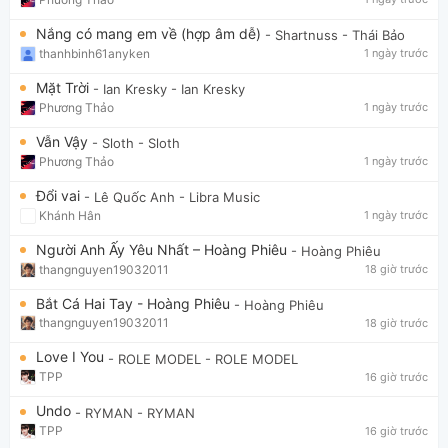
Nắng có mang em về (hợp âm dễ)
- Shartnuss
- Thái Bảo
thanhbinh61anyken
1 ngày trước
Mặt Trời
- Ian Kresky
- Ian Kresky
Phương Thảo
1 ngày trước
Vẫn Vậy
- Sloth
- Sloth
Phương Thảo
1 ngày trước
Đổi vai
- Lê Quốc Anh
- Libra Music
Khánh Hân
1 ngày trước
Người Anh Ấy Yêu Nhất – Hoàng Phiêu
- Hoàng Phiêu
thangnguyen19032011
18 giờ trước
Bắt Cá Hai Tay - Hoàng Phiêu
- Hoàng Phiêu
thangnguyen19032011
18 giờ trước
Love I You
- ROLE MODEL
- ROLE MODEL
TPP
16 giờ trước
Undo
- RYMAN
- RYMAN
TPP
16 giờ trước