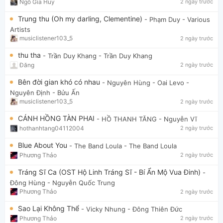
Ngô Gia Huy
2 ngày trước
Trung thu (Oh my darling, Clementine)
- Phạm Duy
- Various
Artists
musiclistener103_5
2 ngày trước
thu tha
- Trần Duy Khang
- Trần Duy Khang
Đăng
2 ngày trước
Bên đời gian khó có nhau
- Nguyên Hùng - Oai Levo
-
Nguyên Định - Bửu Ấn
musiclistener103_5
2 ngày trước
CÁNH HỒNG TÀN PHAI
- HỒ THANH TĂNG
- Nguyễn Vĩ
hothanhtang04112004
2 ngày trước
Blue About You
- The Band Loula
- The Band Loula
Phương Thảo
2 ngày trước
Tráng Sĩ Ca (OST Hộ Linh Tráng Sĩ - Bí Ẩn Mộ Vua Đinh)
-
Đông Hùng
- Nguyễn Quốc Trung
Phương Thảo
2 ngày trước
Sao Lại Không Thể
- Vicky Nhung
- Đông Thiên Đức
Phương Thảo
2 ngày trước