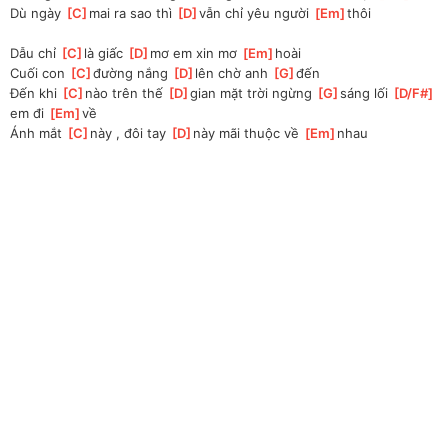
Dù ngày 
[
C
]
mai ra sao thì 
[
D
]
vẫn chỉ yêu người 
[
Em
]
thôi
Dẫu chỉ 
[
C
]
là giấc 
[
D
]
mơ em xin mơ 
[
Em
]
hoài
Cuối con 
[
C
]
đường nắng 
[
D
]
lên chờ anh 
[
G
]
đến 
Đến khi 
[
C
]
nào trên thế 
[
D
]
gian mặt trời ngừng 
[
G
]
sáng lối 
[
D/F#
]
em đi 
[
Em
]
về 
Ánh mắt 
[
C
]
này , đôi tay 
[
D
]
này mãi thuộc về 
[
Em
]
nhau 