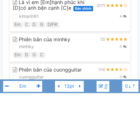
Là vì em [Em]hạnh phúc khi
(217)
[D]có anh bện cạnh [C]e
Bản chính
kimanh91
4
Em
C
D
G
D/F#
Phiên bản của minhky
(3)
minhky
0
Em
D
G
C
Phiên bản của cuongguitar
(14)
cuongguitar
0
F
G
C
E
Am
∬
Xem tất cả 9 phiên bản
Guitar Tabs (0)
Thủy Tiên
Chưa có bản Tab nào cho bài hát này