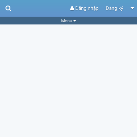
Đăng nhập
Đăng ký
Menu
Bài hát
Guitar Tabs
Playlist
Hợp âm
Điệu bài hát
Thể loại
Tìm theo hợp âm
Tải ứng dụng
Yêu cầu hợp âm
Thành Viên
Khóa học
Quản lý
84
Tắt quảng cáo