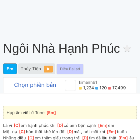
Ngôi Nhà Hạnh Phúc
Em
Thủy Tiên
Điệu Ballad
kimanh91
Chọn phiên bản
1,224
120
17,499
Hợp âm viết ở Tone 
[
Em
]
Là vì 
[
C
]
em hạnh phúc khi 
[
D
]
có anh bện cạnh 
[
Em
]
em
Một nụ 
[
C
]
hôn thật khẽ lên đôi 
[
D
]
mắt, nét môi khi 
[
Em
]
buồn
Những điều 
[
C
]
em thầm giấu trong trái 
[
D
]
tim đã lâu thật 
[
Em
]
lâu