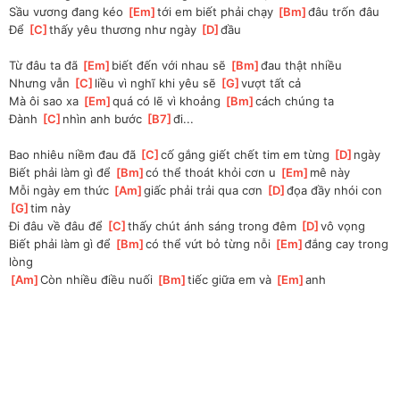
Sầu vương đang kéo 
[
Em
]
tới em biết phải chạy 
[
Bm
]
đâu trốn đâu
Để 
[
C
]
thấy yêu thương như ngày 
[
D
]
đầu
Từ đâu ta đã 
[
Em
]
biết đến với nhau sẽ 
[
Bm
]
đau thật nhiều
Nhưng vẫn 
[
C
]
liều vì nghĩ khi yêu sẽ 
[
G
]
vượt tất cả
Mà ôi sao xa 
[
Em
]
quá có lẽ vì khoảng 
[
Bm
]
cách chúng ta
Đành 
[
C
]
nhìn anh bước 
[
B7
]
đi...
Bao nhiêu niềm đau đã 
[
C
]
cố gắng giết chết tim em từng 
[
D
]
ngày
Biết phải làm gì để 
[
Bm
]
có thể thoát khỏi cơn u 
[
Em
]
mê này
Mỗi ngày em thức 
[
Am
]
giấc phải trải qua cơn 
[
D
]
đọa đầy nhói con 
[
G
]
tim này
Đi đâu về đâu để 
[
C
]
thấy chút ánh sáng trong đêm 
[
D
]
vô vọng
Biết phải làm gì để 
[
Bm
]
có thể vứt bỏ từng nỗi 
[
Em
]
đắng cay trong 
lòng
[
Am
]
Còn nhiều điều nuối 
[
Bm
]
tiếc giữa em và 
[
Em
]
anh