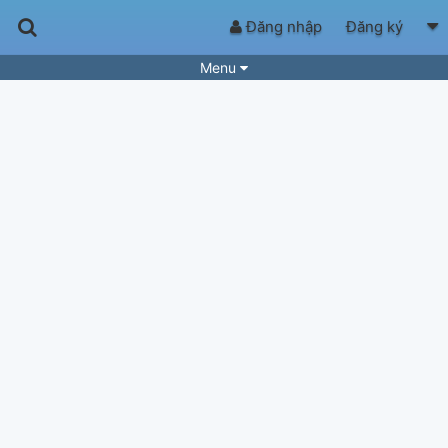
Đăng nhập
Đăng ký
Menu
Bài hát
Guitar Tabs
Playlist
Hợp âm
Điệu bài hát
Thể loại
Tìm theo hợp âm
Tải ứng dụng
Yêu cầu hợp âm
Thành Viên
Khóa học
Quản lý
43
Tắt quảng cáo