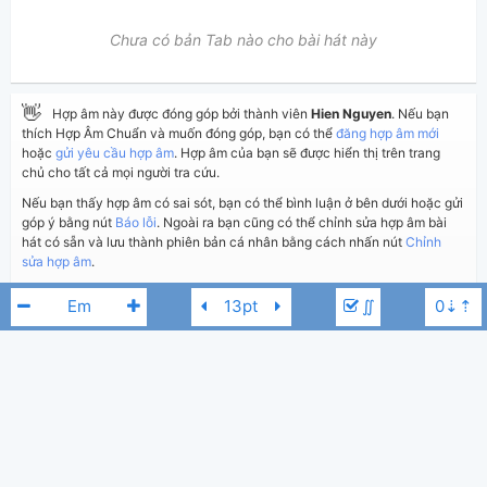
Chưa có bản Tab nào cho bài hát này
👋
Hợp âm này được đóng góp bởi thành viên
Hien Nguyen
. Nếu bạn
thích Hợp Âm Chuẩn và muốn đóng góp, bạn có thể
đăng hợp âm mới
hoặc
gửi yêu cầu hợp âm
. Hợp âm của bạn sẽ được hiển thị trên trang
chủ cho tất cả mọi người tra cứu.
Nếu bạn thấy hợp âm có sai sót, bạn có thể bình luận ở bên dưới hoặc gửi
góp ý bằng nút
Báo lỗi
. Ngoài ra bạn cũng có thể chỉnh sửa hợp âm bài
hát có sẵn và lưu thành phiên bản cá nhân bằng cách nhấn nút
Chỉnh
sửa hợp âm
.
∬
Thêm vào
Chia sẻ
In ra giấy
Quản lý
ngày 18 tháng 04, 2020
Cập nhật:
BÌNH LUẬN
2,530
Lượt xem:
Thủy Tiên
Gm
Hiển thị bình luận
Hien Nguyen
Người đăng:
(Dương Công Vủ đã duyệt)
Trịnh Thăng Bình