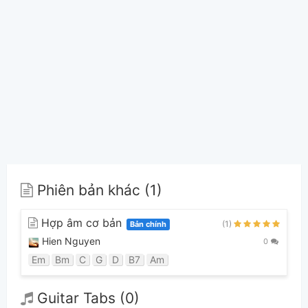
Phiên bản khác (1)
Hợp âm cơ bản
(1)
Bản chính
Hien Nguyen
0
Em
Bm
C
G
D
B7
Am
Guitar Tabs (0)