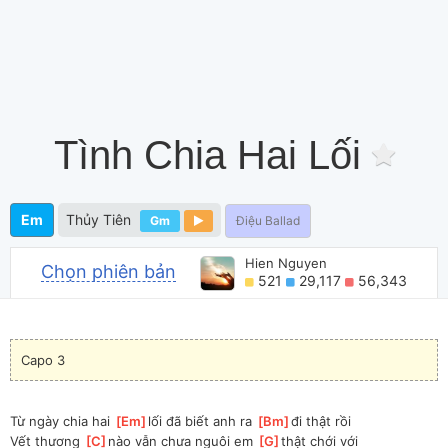
Tình Chia Hai Lối
Em
Thủy Tiên
Gm
Điệu Ballad
Hien Nguyen
Chọn phiên bản
521
29,117
56,343
Capo 3
Từ ngày chia hai 
[
Em
]
lối đã biết anh ra 
[
Bm
]
đi thật rồi
Vết thương 
[
C
]
nào vẫn chưa nguôi em 
[
G
]
thật chới với