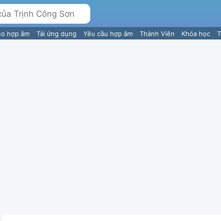
eo hợp âm
Tải ứng dụng
Yêu cầu hợp âm
Thành Viên
Khóa học
T