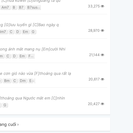
e [C]huā kūwěi [D]shíguāng tā qù
33,275
Am7
B
B7
B7sus4
Bb
Bm
Bm7
C
C#m7
Cmaj7
D
D/f#
Em
ng [G]lưu luyến gì [C]Bao ngày q
28,970
Bm7
C
D
Em
G
rong ánh mắt mang nụ [Em]cười Nhi
21,144
m
C
D
Em
F#m7b5
G
cơn gió nào vừa [F]thoáng qua rất lạ
20,617
b
Bm
C
Dm
E
F
Gm
f#]thoáng qua Ngước mắt em [C]nhìn
20,427
G
ang cuối ›