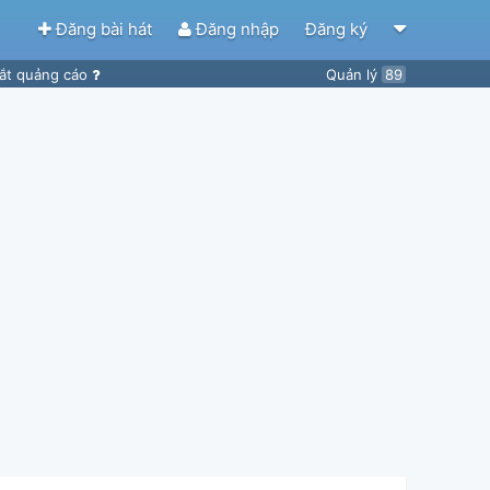
Đăng bài hát
Đăng nhập
Đăng ký
ắt quảng cáo
Quản lý
89