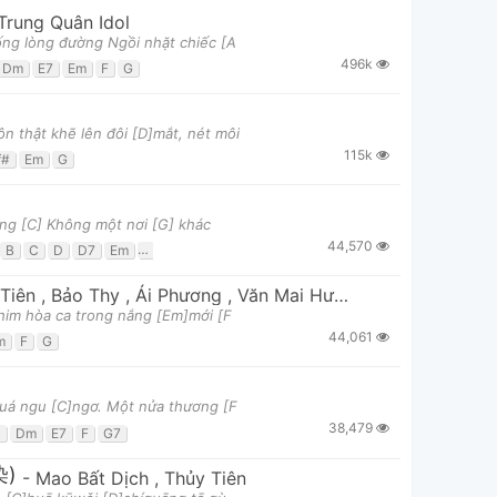
Trung Quân Idol
ống lòng đường Ngồi nhặt chiếc [A
496k
Dm
E7
Em
F
G
n thật khẽ lên đôi [D]mắt, nét môi
115k
f#
Em
G
ắng [C] Không một nơi [G] khác
44,570
B
C
D
D7
Em
G
 Tiên
,
Bảo Thy
,
Ái Phương
,
Văn Mai Hương
him hòa ca trong nắng [Em]mới [F
44,061
m
F
G
quá ngu [C]ngơ. Một nửa thương [F
38,479
C
Dm
E7
F
G7
染)
-
Mao Bất Dịch
,
Thủy Tiên