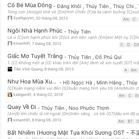
Cô Bé Mùa Đông
-
Đăng Khôi
,
Thủy Tiên
,
Thùy Chi
,
Từng cơn [Am]gió khẽ vô [Em]tình Chiếc [F]lá lìa cành buông [C]xu
SyaNguyen
,
30 tháng 06, 2013
Am
C
Ngôi Nhà Hạnh Phúc
-
Thủy Tiên
Là vì [C]em hạnh phúc khi [D]có anh bện cạnh [Em]em Một nụ [C]hô
kimanh91
,
7 tháng 08, 2013
C
D
D/
Giấc Mơ Tuyết Trắng
-
Thủy Tiên
,
Đỗ Phú Quí
1. [C] Không một ai [G] khác trên đời [Am] đem về em tuyết [D7] tr
Trần Vĩnh Quang
,
8 tháng 08, 2013
A
Am
Như Hoa Mùa Xuân
-
Hồ Ngọc Hà
,
Minh Hằng
,
Thủy
[C]Xuân mang niềm vui đến [G]Xuân mang tình yêu tới [Am]Muôn c
kabigon91
,
4 tháng 02, 2019
Am
C
E
Quay Về Đi
-
Thủy Tiên
,
Noo Phước Thịnh
[Am]Đ ếm chiếc lá rới ngoài [Dm]hiên vắng , có bik [G7]đâu em đã 
kimanh91
,
8 tháng 08, 2013
Am
B7
Bất Nhiễm (Hương Mật Tựa Khói Sương OST - 不