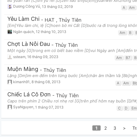
Bù yuàn rǎn [C]shì yǔ fēi [D]zěn liào shìyǔ[Em]yuànwéi Xīnzhōng d
Dương Công Vủ
,
13 tháng 02, 2019
A
Am
Yêu Làm Chi
-
HAT
,
Thủy Tiên
[Em]Yêu làm chi, lệ [C]hoen bờ mi Cất [D]bước ra đi trong lòng khô
Ngân quách
,
12 tháng 10, 2013
Am
B
Chợt Là Nỗi Đau
-
Thủy Tiên
Một ngày [G]trong em có biết bao niềm [D]vui Ngày anh [Am]đến t
ssteam
,
16 tháng 09, 2023
Am
B7
B
Muộn Màng
-
Thủy Tiên
Lặng [Dm]im em đếm trên từng bước [Am]chân âm thầm Và [Bb]nghe 
kimanh91
,
8 tháng 08, 2013
A
Am
B
Chiếc Lá Cô Đơn
-
Thủy Tiên
Capo trên phím 2 Chiều rơi nhẹ rơi [G]trên phố hôm nay buồn [D/
SyaNguyen
,
1 tháng 07, 2013
C
D
Em
1
2
3
>
Tr