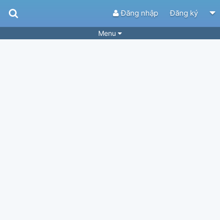
Đăng nhập
Đăng ký
Menu
Bài hát
Guitar Tabs
Playlist
Hợp âm
Điệu bài hát
Thể loại
Tìm theo hợp âm
Tải ứng dụng
Yêu cầu hợp âm
Thành Viên
Khóa học
Quản lý
34
Tắt quảng cáo