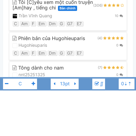
Tôi [C]yêu xem một cuốn truyện
(306)
[Am]hay , tiếng chi
Bản chính
Trần Vĩnh Quang
10
C
Am
F
Em
Dm
G
G7
E7
Phiên bản của Hugohieuparis
(4)
Hugohieuparis
0
C
Am
F
Em
Dm
G
G7
E7
Tông dành cho nam
(7)
nnt25251325
0
G
C
D
Am
D7
∬
Xem tất cả 33 phiên bản
Guitar Tabs (0)
Ưng Hoàng Phúc
Chưa có bản Tab nào cho bài hát này