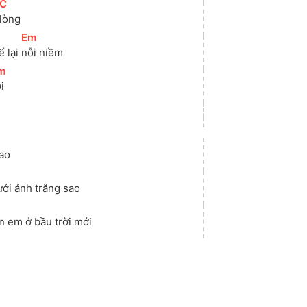
[
C
]
lòng
[
Em
]
 lại 
nỗi niềm
m
]
i
ao 
ưới ánh trăng sao
n em ở bầu trời mới