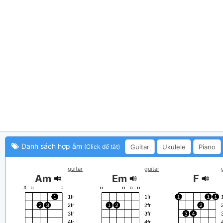
Danh sách hợp âm
Guitar
Ukulele
Piano
(Click để tắt)
guitar
guitar
Am
Em
F