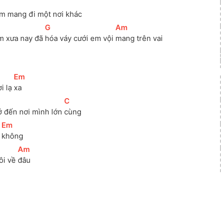
em mang đi một nơi khác
[
G
]
[
Am
]
m xưa nay đã 
hóa váy cưới em vội 
mang trên vai
[
Em
]
i lạ 
xa
[
C
]
ớ đến nơi mình lớn 
cùng
[
Em
]
 
không 
]
[
Am
]
ôi về 
đâu