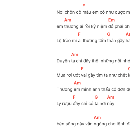
[
F
]
Nơi chốn đô 
màu em có như được m
[
Am
]
[
Em
]
em 
thương ai rồi kỷ niệm 
đó phai ph
[
F
]
[
G
]
[
A
Lệ trào mi 
ai thương tấm 
thân gầy 
h
[
Am
]
Duyên 
ta chỉ đây thôi những nỗi nhớ
[
F
]
[
Mưa rơi ướt 
vai gầy tim ta như chết 
[
Am
]
Thương 
em mình anh thấu cô đơn d
[
F
]
[
G
]
[
Am
]
Ly rượu 
đầy chỉ có 
ta nơi 
này
[
Am
]
bên sông này vẫn 
ngóng chờ lênh đê