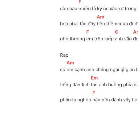
[
F
]
còn bao 
nhiêu là ký ức xác xơ trong 
[
Am
]
hoa phai tàn đầy 
bên thềm mưa đi để
[
F
]
[
G
]
[
A
nhớ thương 
em trộn kiếp 
anh vẫn 
đợ
Rap
[
Am
]
có 
em cạnh anh chẳng ngại gì gian l
[
Em
]
tiếng đàn tịch 
tan anh buông phía d
[
F
]
phận ta nghèo 
nàn nên đành vậy hẹ