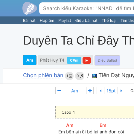
Bài hát
Hợp âm
Playlist
Điệu bài hát
Thể loại
Tìm th
Duyên Ta Chỉ Đây Th
Am
Phát Huy T4
C#m
Điệu Ballad
Chọn phiên bản
/
Tiến Đạt Ngu
1
0
G
Capo 4
[
Am
]
[
Em
]
Em 
bên ai rồi bỏ lại 
anh đơn côi 