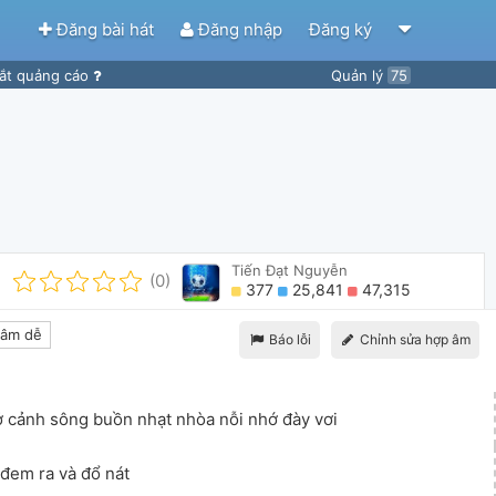
Đăng bài hát
Đăng nhập
Đăng ký
ắt quảng cáo
Quản lý
75
Tiến Đạt Nguyễn
(0)
377
25,841
47,315
âm dễ
Báo lỗi
Chỉnh sửa hợp âm
]
ở cảnh sông buồn nhạt nhòa nỗi nhớ đày vơi
đem ra và đổ nát 