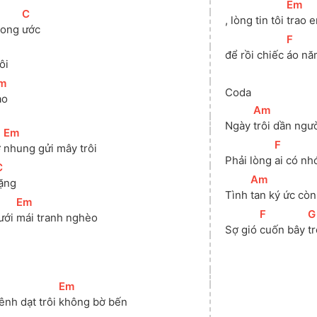
[
Em
]
[
C
]
,
 lòng tin tôi 
trao 
ong 
ước
[
F
]
để rồi chiếc 
áo nă
ôi 
m
]
Coda
ao
[
Am
]
Ngày 
trôi dần ngườ
[
Em
]
[
F
]
 
nhung gửi mây trôi
Phải lòng 
ai có nh
C
]
[
Am
]
lặng
Tình 
tan ký ức còn
[
Em
]
[
F
]
[
G
ưới 
mái tranh nghèo
Sợ gió 
cuốn bây 
tr
[
Em
]
nh dạt trôi 
không bờ bến