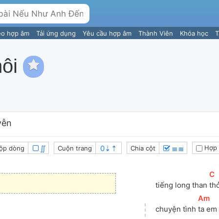
eo hợp âm
Tải ứng dụng
Yêu cầu hợp âm
Thành Viên
Khóa học
T
ôi
yễn
∬
≣≣
Hợp 
ộp dòng
Cuộn trang
Chia cột
[
C
tiếng long than 
th
[
Am
]
chuyện tình 
ta em 