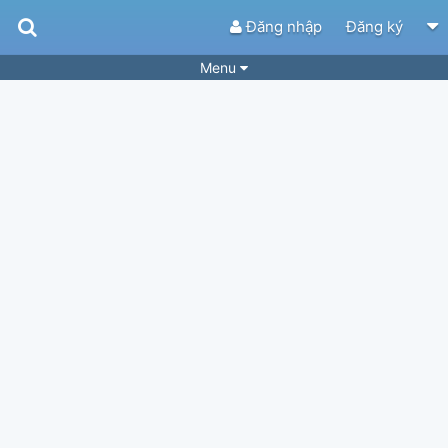
Đăng nhập
Đăng ký
Menu
Bài hát
Guitar Tabs
Playlist
Hợp âm
Điệu bài hát
Thể loại
Tìm theo hợp âm
Tải ứng dụng
Yêu cầu hợp âm
Thành Viên
Khóa học
Quản lý
34
Tắt quảng cáo