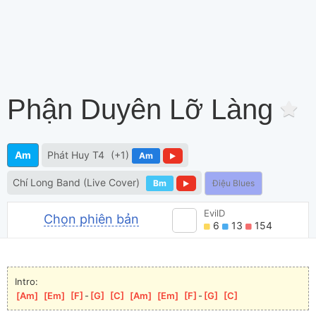
Phận Duyên Lỡ Làng
Am
Phát Huy T4
(+1)
Am
Chí Long Band (Live Cover)
Bm
Điệu Blues
EvilD
Chọn phiên bản
6
13
154
Intro:
[
Am
]
[
Em
]
[
F
]
-
[
G
]
[
C
]
[
Am
]
[
Em
]
[
F
]
-
[
G
]
[
C
]