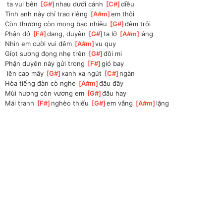
 ta vui bên 
[
G#
]
nhau dưới cánh 
[
C#
]
diều
Tình anh này chỉ trao riêng 
[
A#m
]
em thôi 
Còn thương còn mong bao nhiêu 
[
G#
]
đêm trôi
Phận dở 
[
F#
]
dang, duyên 
[
G#
]
ta lỡ 
[
A#m
]
làng
Nhìn em cười vui đêm 
[
A#m
]
vu quy
Giọt sương đọng nhẹ trên 
[
G#
]
đôi mi
Phận duyên này gửi trong 
[
F#
]
gió bay
 lên cao mây 
[
G#
]
xanh xa ngút 
[
C#
]
ngàn 
Hòa tiếng đàn cò nghe 
[
A#m
]
đâu đây
Mùi hương còn vương em 
[
G#
]
đâu hay
Mái tranh 
[
F#
]
nghèo thiếu 
[
G#
]
em vắng 
[
A#m
]
lặng