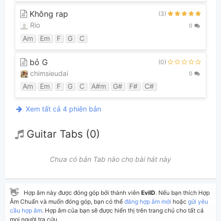
Không rap
(3)
Rio
0
Am
Em
F
G
C
bỏ G
(0)
chimsieudai
0
Am
Em
F
G
C
A#m
G#
F#
C#
Xem tất cả 4 phiên bản
Guitar Tabs (0)
Chưa có bản Tab nào cho bài hát này
👋
Hợp âm này được đóng góp bởi thành viên
EvilD
. Nếu bạn thích Hợp
Âm Chuẩn và muốn đóng góp, bạn có thể
đăng hợp âm mới
hoặc
gửi yêu
cầu hợp âm
. Hợp âm của bạn sẽ được hiển thị trên trang chủ cho tất cả
mọi người tra cứu.