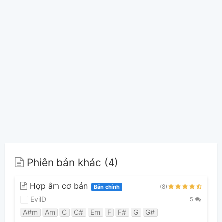
Phiên bản khác (4)
Hợp âm cơ bản
(8)
Bản chính
EvilD
5
A#m
Am
C
C#
Em
F
F#
G
G#