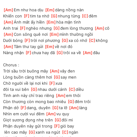
[
Am
]
Em như hoa dịu 
[
Em
]
dàng nồng nàn 
Khiến con 
[
F
]
tim ta nhớ 
[
G
]
nhung từng 
[
C
]
đêm
[
Am
]
Ánh mắt ấy hiền 
[
Em
]
hòa mặn tình
Anh trai 
[
F
]
nghèo nhưng 
[
G
]
đem lòng thương 
[
Am
]
cô
[
Am
]
Con sông quê nơi 
[
Em
]
mình thường ngồi
Dưới bóng 
[
F
]
trời nơi phương 
[
G
]
xa có nhớ 
[
C
]
không
[
Am
]
Tâm thư tay gửi 
[
Em
]
về nơi đó
Nàng nhận 
[
F
]
chưa hay đã 
[
G
]
trôi xa về 
[
Am
]
đâu
Chorus :
Trời sầu trời buông mây 
[
Am
]
vây đen
Lòng buồn càng thêm hơi 
[
G
]
say men
Chờ người về lại nơi khi 
[
F
]
xưa 
đôi
 ta vui bên 
[
G
]
nhau dưới cánh 
[
C
]
diều
Tình anh này chỉ trao riêng 
[
Am
]
em thôi 
Còn thương còn mong bao nhiêu 
[
G
]
đêm trôi
Phận dở 
[
F
]
dang, duyên 
[
G
]
ta lỡ 
[
Am
]
làng
Nhìn em cười vui đêm 
[
Am
]
vu quy
Giọt sương đọng nhẹ trên 
[
G
]
đôi mi
Phận duyên này gửi trong 
[
F
]
gió bay
 lên cao mây 
[
G
]
xanh xa ngút 
[
C
]
ngàn 