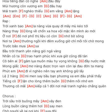
Hòa tiếng đàn cò nghe 
[
Am
]
đâu đây
Mùi hương còn vương em 
[
G
]
đâu hay
Mái tranh 
[
F
]
nghèo thiếu 
[
G
]
em vắng 
[
Am
]
lặng 
[
Am
]
[
Em
]
[
F
]
-
[
G
]
[
C
]
[
Am
]
[
G
]
[
F
]
-
[
G
]
[
Am
]
Rap :
Trời xanh bao 
[
Am
]
la nàng vừa quay đi mây mù kéo tới
Nàng thay 
[
G
]
lòng về chốn xa hoa vội mặc lên mình áo mới
Ở nơi 
[
F
]
đó nơi phố thị liệu có còn 
[
G
]
nhớ bờ sông 
Nơi ta 
[
Am
]
thường ngồi khi đêm xuống giờ chỉ mỗi tôi chờ mong
Trước bão mưa 
[
Am
]
sa
Bầu trời thanh yên nắng gió ngả vàng
Nhẫn cỏ ta 
[
G
]
trao hạnh phúc khi xưa giờ cũng đã tàn
Cô bên ai 
[
F
]
gắm lụa muôn màu hy vọng không 
[
G
]
đầy nước mắt
Mong giấc 
[
Am
]
mơ nàng được trọn vẹn còn lại đau đớn ta mang
Phút em 
[
Am
]
đi vì nghèo nên tay anh không giữ lấy
Lệ 2 hàng 
[
G
]
mi men say bầu bạn phương xa em đâu phải thấy
Tiếng cò 
[
F
]
lặn cho lòng thêm buồn 
[
G
]
thêm nỗi nhớ em
Thương cô mãi 
[
Am
]
kiếp cả 1 đời nơi mái tranh nghèo chẳng quên
Chorus :
Trời sầu trời buông mây 
[
Am
]
vây đen
Lòng buồn càng thêm hơi 
[
G
]
say men
Chờ người về lại nơi khi 
[
F
]
xưa đôi