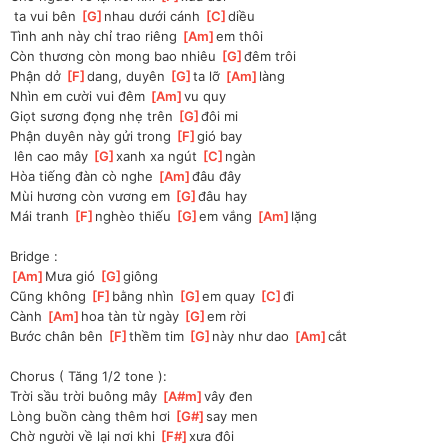
 ta vui bên 
[
G
]
nhau dưới cánh 
[
C
]
diều
Tình anh này chỉ trao riêng 
[
Am
]
em thôi 
Còn thương còn mong bao nhiêu 
[
G
]
đêm trôi
Phận dở 
[
F
]
dang, duyên 
[
G
]
ta lỡ 
[
Am
]
làng
Nhìn em cười vui đêm 
[
Am
]
vu quy
Giọt sương đọng nhẹ trên 
[
G
]
đôi mi
Phận duyên này gửi trong 
[
F
]
gió bay
 lên cao mây 
[
G
]
xanh xa ngút 
[
C
]
ngàn 
Hòa tiếng đàn cò nghe 
[
Am
]
đâu đây
Mùi hương còn vương em 
[
G
]
đâu hay
Mái tranh 
[
F
]
nghèo thiếu 
[
G
]
em vắng 
[
Am
]
lặng 
Bridge :
[
Am
]
Mưa gió 
[
G
]
giông 
Cũng không 
[
F
]
bằng nhìn 
[
G
]
em quay 
[
C
]
đi
Cành 
[
Am
]
hoa tàn từ ngày 
[
G
]
em rời
Bước chân bên 
[
F
]
thềm tim 
[
G
]
này như dao 
[
Am
]
cắt
Chorus ( Tăng 1/2 tone ):
Trời sầu trời buông mây 
[
A#m
]
vây đen
Lòng buồn càng thêm hơi 
[
G#
]
say men
Chờ người về lại nơi khi 
[
F#
]
xưa đôi