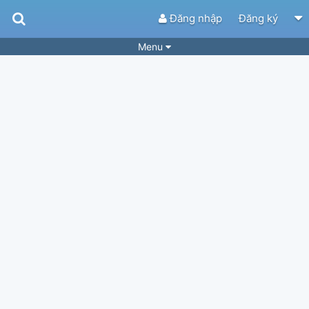
Đăng nhập
Đăng ký
Menu
Bài hát
Guitar Tabs
Playlist
Hợp âm
Điệu bài hát
Thể loại
Tìm theo hợp âm
Tải ứng dụng
Yêu cầu hợp âm
Thành Viên
Khóa học
Quản lý
63
Tắt quảng cáo