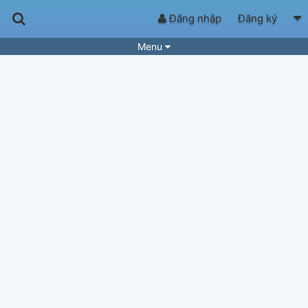
Đăng nhập
Đăng ký
Menu
Bài hát
Guitar Tabs
Playlist
Hợp âm
Điệu bài hát
Thể loại
Tìm theo hợp âm
Tải ứng dụng
Yêu cầu hợp âm
Thành Viên
Khóa học
Quản lý
76
Tắt quảng cáo