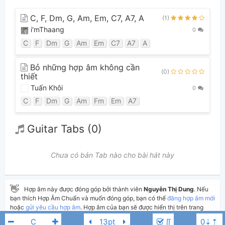
C, F, Dm, G, Am, Em, C7, A7, A
(1)
i'mThaang
0
C
F
Dm
G
Am
Em
C7
A7
A
Bỏ những hợp âm không cần
(0)
thiết
Tuấn Khôi
0
C
F
Dm
G
Am
Fm
Em
A7
Guitar Tabs (0)
Chưa có bản Tab nào cho bài hát này
👋
Hợp âm này được đóng góp bởi thành viên
Nguyễn Thị Dung
. Nếu
bạn thích Hợp Âm Chuẩn và muốn đóng góp, bạn có thể
đăng hợp âm mới
hoặc
gửi yêu cầu hợp âm
. Hợp âm của bạn sẽ được hiển thị trên trang
chủ cho tất cả mọi người tra cứu.
∬