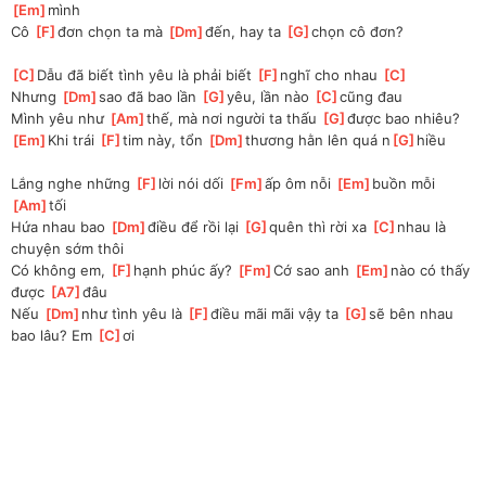
Em
]
mình
Cô 
[
F
]
đơn chọn ta mà 
[
Dm
]
đến, hay ta 
[
G
]
chọn cô đơn?
[
C
]
Dẫu đã biết tình yêu là phải biết 
[
F
]
nghĩ cho nhau 
[
C
]
Nhưng 
[
Dm
]
sao đã bao lần 
[
G
]
yêu, lần nào 
[
C
]
cũng đau
Mình yêu như 
[
Am
]
thế, mà nơi người ta thấu 
[
G
]
được bao nhiêu?
[
Em
]
Khi trái 
[
F
]
tim này, tổn 
[
Dm
]
thương hằn lên quá n
[
G
]
hiều
Lắng nghe những 
[
F
]
lời nói dối 
[
Fm
]
ấp ôm nỗi 
[
Em
]
buồn mỗi 
[
Am
]
tối
Hứa nhau bao 
[
Dm
]
điều để rồi lại 
[
G
]
quên thì rời xa 
[
C
]
nhau là 
chuyện sớm thôi
Có không em, 
[
F
]
hạnh phúc ấy? 
[
Fm
]
Cớ sao anh 
[
Em
]
nào có thấy 
được 
[
A7
]
đâu
Nếu 
[
Dm
]
như tình yêu là 
[
F
]
điều mãi mãi vậy ta 
[
G
]
sẽ bên nhau 
bao lâu? Em 
[
C
]
ơi