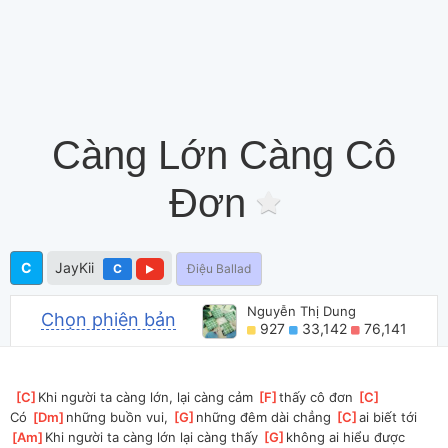
Càng Lớn Càng Cô
Đơn
C
JayKii
C
Điệu Ballad
Nguyễn Thị Dung
Chọn phiên bản
927
33,142
76,141
[
C
]
Khi người ta càng lớn, lại càng cảm 
[
F
]
thấy cô đơn 
[
C
]
Có 
[
Dm
]
những buồn vui, 
[
G
]
những đêm dài chẳng 
[
C
]
ai biết tới
[
Am
]
Khi người ta càng lớn lại càng thấy 
[
G
]
không ai hiểu được 
[