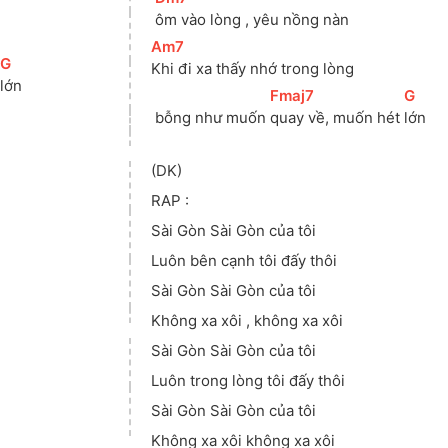
ôm vào lòng , yêu nồng nàn
[
Am7
]
[
G
]
Khi đi xa thấy nhớ trong lòng
lớn
[
Fmaj7
]
[
G
]
 bỗng như muốn 
quay về, muốn hét 
lớn
(DK)
RAP :
Sài Gòn Sài Gòn của tôi
Luôn bên cạnh tôi đấy thôi
Sài Gòn Sài Gòn của tôi
Không xa xôi , không xa xôi
Sài Gòn Sài Gòn của tôi
Luôn trong lòng tôi đấy thôi
Sài Gòn Sài Gòn của tôi
Không xa xôi không xa xôi