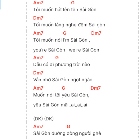
[
Am7
]
[
G
]
Tôi muốn hát lên 
tên Sài Gòn
[
Dm7
]
Tối muốn lắng nghe đêm Sài gòn
[
Am7
]
[
G
]
[
Dm7
]
Tôi muốn nói 
I'm Sài Gòn , 
you're Sài Gòn , we're Sài Gòn
[
Am7
]
[
G
]
Dẫu có đi 
phương trời nào
[
Dm7
]
Vẫn nhớ Sài Gòn ngọt ngào
[
Am7
]
[
G
]
[
Dm7
]
Muốn nói tôi 
yêu Sài Gòn, 
yêu Sài Gòn mãi..ai,,ai,,ai
(DK) (DK)
[
Am7
]
[
G
]
Sài Gòn đường 
đông người ghê