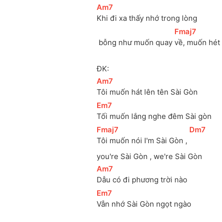
[
Am7
]
Khi đi xa thấy nhớ trong lòng
[
Fmaj7
]
 bỗng như muốn quay 
về, muốn hét 
ĐK:
[
Am7
]
Tôi muốn hát lên tên Sài Gòn
[
Em7
]
Tối muốn lắng nghe đêm Sài gòn
[
Fmaj7
]
[
Dm7
]
Tôi muốn nói I'm Sài Gòn , 
you're Sài Gòn , we're Sài Gòn
[
Am7
]
Dẫu có đi phương trời nào
[
Em7
]
Vẫn nhớ Sài Gòn ngọt ngào