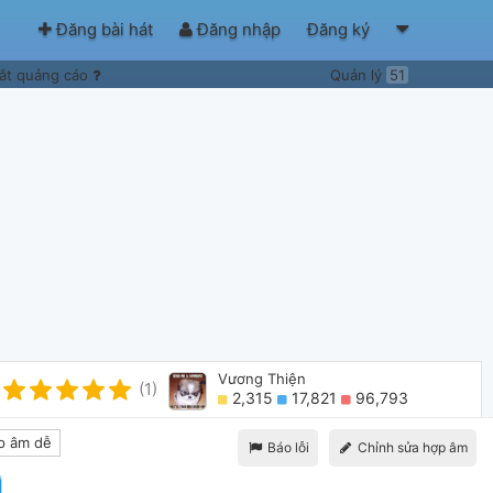
Đăng bài hát
Đăng nhập
Đăng ký
ắt quảng cáo
Quản lý
51
Vương Thiện
(1)
2,315
17,821
96,793
 âm dễ
Báo lỗi
Chỉnh sửa hợp âm