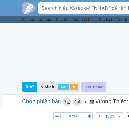
Bài hát
Hợp âm
Playlist
Điệu bài hát
Thể loại
Tìm th
Am7
V.Music
C#
Điệu Ballad
Chọn phiên bản
/
Vương Thiện:
3
0