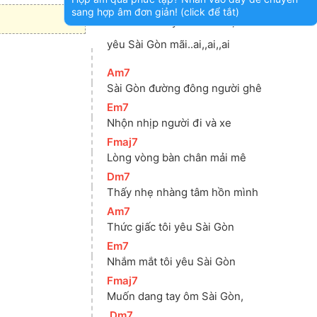
[
Fmaj7
]
[
Dm7
]
sang hợp âm đơn giản! (click để tắt)
Muốn nói tôi yêu Sài Gòn, 
yêu Sài Gòn mãi..ai,,ai,,ai
[
Am7
]
Sài Gòn đường đông người ghê
[
Em7
]
Nhộn nhịp người đi và xe
[
Fmaj7
]
Lòng vòng bàn chân mải mê
[
Dm7
]
Thấy nhẹ nhàng tâm hồn mình
[
Am7
]
Thức giấc tôi yêu Sài Gòn
[
Em7
]
Nhắm mắt tôi yêu Sài Gòn
[
Fmaj7
]
Muốn dang tay ôm Sài Gòn,
[
Dm7
]