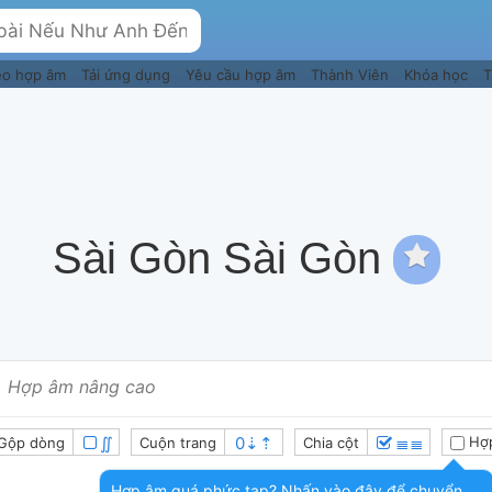
eo hợp âm
Tải ứng dụng
Yêu cầu hợp âm
Thành Viên
Khóa học
T
Sài Gòn Sài Gòn
Hợp âm nâng cao
∬
≣≣
Hợp
Gộp dòng
Cuộn trang
Chia cột
Hợp âm quá phức tạp? Nhấn vào đây để chuyển