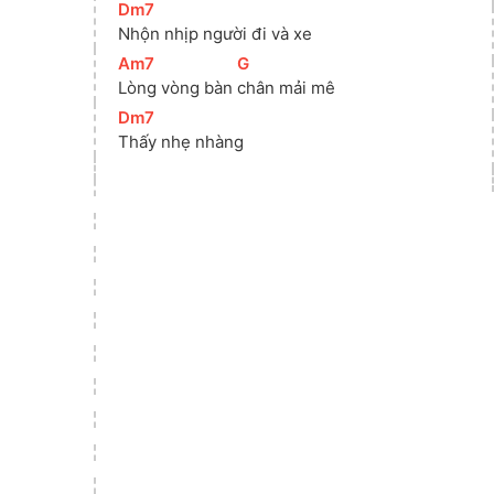
[
Dm7
]
Nhộn nhịp người đi và xe
[
Am7
]
[
G
]
Lòng vòng bàn 
chân mải mê
[
Dm7
]
Thấy nhẹ nhàng 