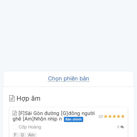
Chọn phiên bản
Hợp âm
[F]Sài Gòn đường [G]đông người
(2)
ghê [Am]Nhộn nhịp n
Bản chính
Cốp Hoàng
0
F
G
Am