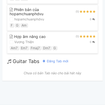
Phiên bản của
(1)
hopamchuanphdvu
hopamchuanphdvu
0
F
G
Am
Hợp âm nâng cao
(1)
Vương Thiện
0
Am7
Em7
Fmaj7
Dm7
G
Guitar Tabs
Đăng Tab mới
Chưa có bản Tab nào cho bài hát này