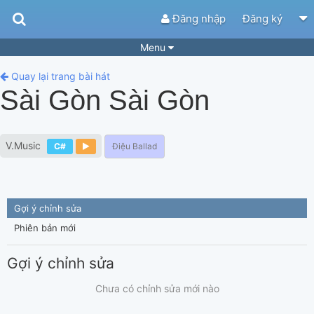
Đăng nhập
Đăng ký
Menu
Bài hát
Guitar Tabs
Quay lại trang bài hát
Sài Gòn Sài Gòn
Playlist
Hợp âm
Điệu bài hát
Thể loại
V.Music
C#
Điệu Ballad
Tìm theo hợp âm
Tải ứng dụng
Yêu cầu hợp âm
Thành Viên
Gợi ý chỉnh sửa
Khóa học
Quản lý
79
Phiên bản mới
Tắt quảng cáo
Gợi ý chỉnh sửa
Chưa có chỉnh sửa mới nào