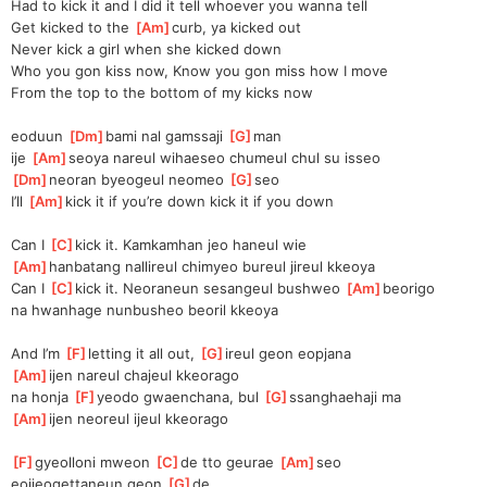
Had to kick it and I did it tell whoever you wanna tell
Get kicked to the 
[
Am
]
curb, ya kicked out
Never kick a girl when she kicked down
Who you gon kiss now, Know you gon miss how I move
From the top to the bottom of my kicks now
eoduun 
[
Dm
]
bami nal gamssaji 
[
G
]
man
ije 
[
Am
]
seoya nareul wihaeseo chumeul chul su isseo
[
Dm
]
neoran byeogeul neomeo 
[
G
]
seo
I’ll 
[
Am
]
kick it if you’re down kick it if you down
Can I 
[
C
]
kick it. Kamkamhan jeo haneul wie
[
Am
]
hanbatang nallireul chimyeo bureul jireul kkeoya
Can I 
[
C
]
kick it. Neoraneun sesangeul bushweo 
[
Am
]
beorigo
na hwanhage nunbusheo beoril kkeoya
And I’m 
[
F
]
letting it all out, 
[
G
]
ireul geon eopjana
[
Am
]
ijen nareul chajeul kkeorago
na honja 
[
F
]
yeodo gwaenchana, bul 
[
G
]
ssanghaehaji ma
[
Am
]
ijen neoreul ijeul kkeorago
[
F
]
gyeolloni mweon 
[
C
]
de tto geurae 
[
Am
]
seo
eojjeogettaneun geon 
[
G
]
de