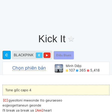
Kick It
C
BLACKPINK
E
Điệu Blues
Minh Diệp
Chọn phiên bản
107
365
5,418
Tone gốc capo 4
[
C
]
gyeolloni mweonde tto geuraeseo
eojjeogettaneun geonde
I’ll break ya break ya 
[
Am
]
heart