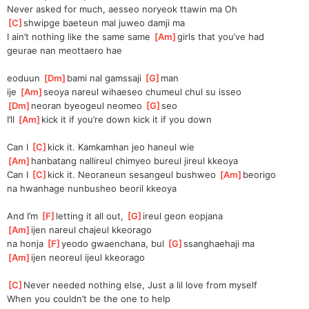
Never asked for much, aesseo noryeok ttawin ma Oh
[
C
]
shwipge baeteun mal juweo damji ma
I ain’t nothing like the same same 
[
Am
]
girls that you’ve had
geurae nan meottaero hae
eoduun 
[
Dm
]
bami nal gamssaji 
[
G
]
man
ije 
[
Am
]
seoya nareul wihaeseo chumeul chul su isseo
[
Dm
]
neoran byeogeul neomeo 
[
G
]
seo
I’ll 
[
Am
]
kick it if you’re down kick it if you down
Can I 
[
C
]
kick it. Kamkamhan jeo haneul wie
[
Am
]
hanbatang nallireul chimyeo bureul jireul kkeoya
Can I 
[
C
]
kick it. Neoraneun sesangeul bushweo 
[
Am
]
beorigo
na hwanhage nunbusheo beoril kkeoya
And I’m 
[
F
]
letting it all out, 
[
G
]
ireul geon eopjana
[
Am
]
ijen nareul chajeul kkeorago
na honja 
[
F
]
yeodo gwaenchana, bul 
[
G
]
ssanghaehaji ma
[
Am
]
ijen neoreul ijeul kkeorago
[
C
]
Never needed nothing else, Just a lil love from myself
When you couldn’t be the one to help