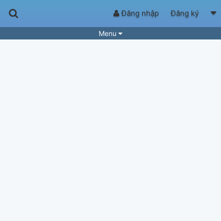
Đăng nhập
Đăng ký
Menu
Bài hát
Guitar Tabs
Playlist
Hợp âm
Điệu bài hát
Thể loại
Tìm theo hợp âm
Tải ứng dụng
Yêu cầu hợp âm
Thành Viên
Khóa học
Quản lý
62
Tắt quảng cáo