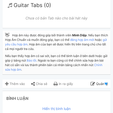
Guitar Tabs (0)
Chưa có bản Tab nào cho bài hát này
👋
Hợp âm này được đóng góp bởi thành viên
Minh Diệp
. Nếu bạn thích
Hợp Âm Chuẩn và muốn đóng góp, bạn có thể
đăng hợp âm mới
hoặc
gửi
yêu cầu hợp âm
. Hợp âm của bạn sẽ được hiển thị trên trang chủ cho tất
cả mọi người tra cứu.
Nếu bạn thấy hợp âm có sai sót, bạn có thể bình luận ở bên dưới hoặc gửi
góp ý bằng nút
Báo lỗi
. Ngoài ra bạn cũng có thể chỉnh sửa hợp âm bài
hát có sẵn và lưu thành phiên bản cá nhân bằng cách nhấn nút
Chỉnh
sửa hợp âm
.
Thêm vào
Chia sẻ
In ra giấy
Quản lý
ngày 5 tháng 04, 2019
Cập nhật:
BÌNH LUẬN
3,927
Lượt xem:
Hiển thị bình luận
Minh Diệp
Người đăng: