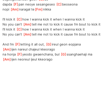
dapda 
[
F
]
pan neoye sesangeseo 
[
C
]
beoseona
nopi 
[
Am
]
naragal te
[
Fm
]
nikka
I’ll kick it 
[
C
]
how I wanna kick it when I wanna kick it
No you can’t 
[
Am
]
tell me not to kick it cause I’m bout to kick it
I’ll kick it 
[
C
]
how I wanna kick it when I wanna kick it
No you can’t 
[
Am
]
tell me not to kick it cause I’m bout to kick it
And I’m 
[
F
]
letting it all out, 
[
G
]
ireul geon eopjana
[
Am
]
ijen nareul chajeul kkeorago
na honja 
[
F
]
yeodo gwaenchana, bul 
[
G
]
ssanghaehaji ma
[
Am
]
ijen neoreul ijeul kkeorago