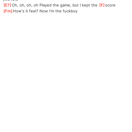
[
E7
]
Oh, oh, oh, oh Played the game, but I kept the 
[
F
]
score
[
Fm
]
How's it feel? Now I'm the fuckboy