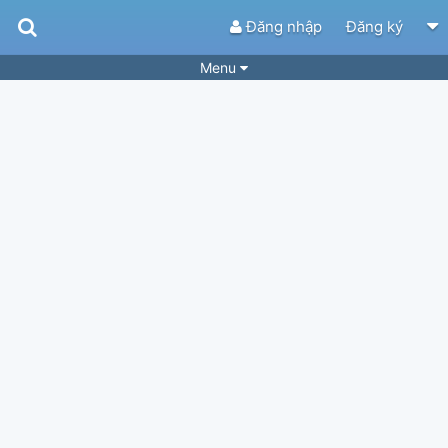
Đăng nhập
Đăng ký
Menu
Bài hát
Guitar Tabs
Playlist
Hợp âm
Điệu bài hát
Thể loại
Tìm theo hợp âm
Tải ứng dụng
Yêu cầu hợp âm
Thành Viên
Khóa học
Quản lý
74
Tắt quảng cáo