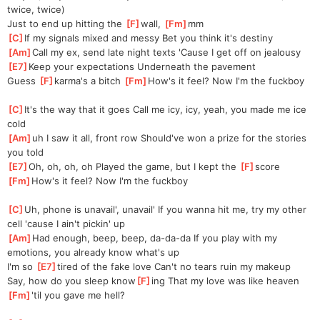
twice, twice)
Just to end up hitting the 
[
F
]
wall, 
[
Fm
]
mm
[
C
]
If my signals mixed and messy Bet you think it's destiny
[
Am
]
Call my ex, send late night texts 'Cause I get off on jealousy
[
E7
]
Keep your expectations Underneath the pavement
Guess 
[
F
]
karma's a bitch 
[
Fm
]
How's it feel? Now I'm the fuckboy
[
C
]
It's the way that it goes Call me icy, icy, yeah, you made me ice 
cold
[
Am
]
uh I saw it all, front row Should've won a prize for the stories 
you told
[
E7
]
Oh, oh, oh, oh Played the game, but I kept the 
[
F
]
score
[
Fm
]
How's it feel? Now I'm the fuckboy
[
C
]
Uh, phone is unavail', unavail' If you wanna hit me, try my other 
cell 'cause I ain't pickin' up
[
Am
]
Had enough, beep, beep, da-da-da If you play with my 
emotions, you already know what's up
I'm so 
[
E7
]
tired of the fake love Can't no tears ruin my makeup
Say, how do you sleep know
[
F
]
ing That my love was like heaven 
[
Fm
]
'til you gave me hell?