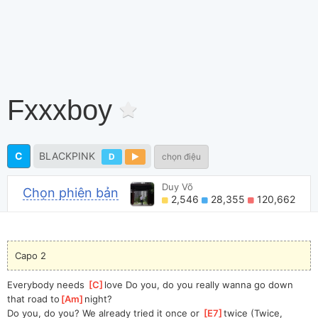
Fxxxboy
C
BLACKPINK
D
chọn điệu
Duy Võ
Chọn phiên bản
2,546
28,355
120,662
Capo 2
Everybody needs 
[
C
]
love Do you, do you really wanna go down 
that road to
[
Am
]
night?
Do you, do you? We already tried it once or 
[
E7
]
twice (Twice, 