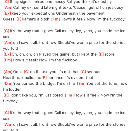
[
C
]
If my signals mixed and messy Bet you think it's destiny
[
Am
]
Call my ex, send late night texts 'Cause I get off on jealousy
[
E7
]
Keep your expectations Underneath the pavement
Guess 
[
F
]
karma's a bitch 
[
Fm
]
How's it feel? Now I'm the fuckboy
[
C
]
It's the way that it goes Call me icy, icy, yeah, you made me ice 
cold
[
Am
]
uh I saw it all, front row Should've won a prize for the stories 
you told
[
E7
]
Oh, oh, oh, oh Played the game, but I kept the 
[
F
]
score
[
Fm
]
How's it feel? Now I'm the fuckboy
[
Am
]
Ooh, 
[
G
]
oh If I told you it's not that 
[
C
]
serious
Heartbreak builds ex
[
F
]
perience It's evident that
[
Dm
]
You burned the bridge, I'm on fire 
[
Em
]
You set the tone, now 
I'm louder
[
F
]
I don't like you, I'm just bored 
[
Fm
]
How's it feel? Now I'm the 
fuckboy
[
C
]
It's the way that it goes Call me icy, icy, yeah, you made me ice 
cold
[
Am
]
uh I saw it all, front row Should've won a prize for the stories 
you told