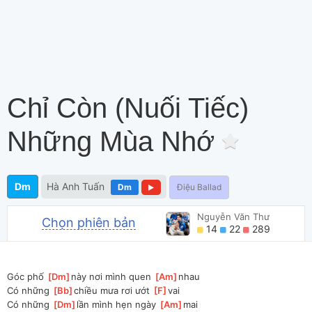
Chỉ Còn (Nuối Tiếc)
Những Mùa Nhớ
Dm
Hà Anh Tuấn
Dm
Điệu Ballad
Nguyễn Văn Thư
Chọn phiên bản
14
22
289
Góc phố 
[
Dm
]
này nơi mình quen 
[
Am
]
nhau 
Có những 
[
Bb
]
chiều mưa rơi ướt 
[
F
]
vai 
Có những 
[
Dm
]
lần mình hẹn ngày 
[
Am
]
mai 