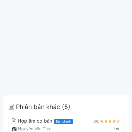
Phiên bản khác (5)
Hợp âm cơ bản
(36)
Bản chính
Nguyễn Văn Thư
7