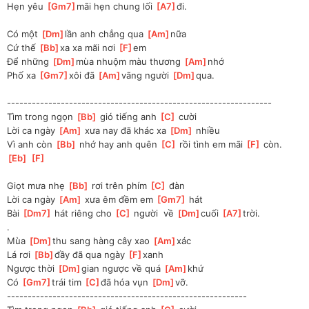
Hẹn yêu 
[
Gm7
]
mãi hẹn chung lối 
[
A7
]
đi. 
Có một 
[
Dm
]
lần anh chẳng qua 
[
Am
]
nữa 
Cứ thế 
[
Bb
]
xa xa mãi nơi 
[
F
]
em 
Để những 
[
Dm
]
mùa nhuộm màu thương 
[
Am
]
nhớ 
Phố xa 
[
Gm7
]
xôi đã 
[
Am
]
vãng người 
[
Dm
]
qua. 
----------------------------------------------------------------
Tìm trong ngọn 
[
Bb
]
 gió tiếng anh 
[
C
]
 cười
Lời ca ngày 
[
Am
]
 xưa nay đã khác xa 
[
Dm
]
 nhiều
Vì anh còn 
[
Bb
]
 nhớ hay anh quên 
[
C
]
 rồi tình em mãi 
[
F
]
 còn. 
[
Eb
]
[
F
]
Giọt mưa nhẹ 
[
Bb
]
 rơi trên phím 
[
C
]
 đàn
Lời ca ngày 
[
Am
]
 xưa êm đềm em 
[
Gm7
]
 hát
Bài 
[
Dm7
]
 hát riêng cho 
[
C
]
 người  về 
[
Dm
]
cuối 
[
A7
]
trời. 
.
Mùa 
[
Dm
]
thu sang hàng cây xao 
[
Am
]
xác 
Lá rơi 
[
Bb
]
đầy đã qua ngày 
[
F
]
xanh 
Ngược thời 
[
Dm
]
gian ngược về quá 
[
Am
]
khứ 
Có 
[
Gm7
]
trái tim 
[
C
]
đã hóa vụn 
[
Dm
]
vỡ. 
----------------------------------------------------------