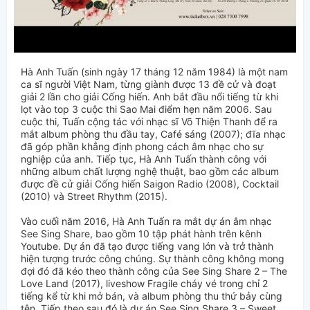
Hà Anh Tuấn (sinh ngày 17 tháng 12 năm 1984) là một nam
ca sĩ người Việt Nam, từng giành được 13 đề cử và đoạt
giải 2 lần cho giải Cống hiến. Anh bắt đầu nổi tiếng từ khi
lọt vào top 3 cuộc thi Sao Mai điểm hẹn năm 2006. Sau
cuộc thi, Tuấn cộng tác với nhạc sĩ Võ Thiện Thanh để ra
mắt album phòng thu đầu tay, Café sáng (2007); đĩa nhạc
đã góp phần khẳng định phong cách âm nhạc cho sự
nghiệp của anh. Tiếp tục, Hà Anh Tuấn thành công với
những album chất lượng nghệ thuật, bao gồm các album
được đề cử giải Cống hiến Saigon Radio (2008), Cocktail
(2010) và Street Rhythm (2015).
Vào cuối năm 2016, Hà Anh Tuấn ra mắt dự án âm nhạc
See Sing Share, bao gồm 10 tập phát hành trên kênh
Youtube. Dự án đã tạo được tiếng vang lớn và trở thành
hiện tượng trước công chúng. Sự thành công không mong
đợi đó đã kéo theo thành công của See Sing Share 2 – The
Love Land (2017), liveshow Fragile cháy vé trong chỉ 2
tiếng kể từ khi mở bán, và album phòng thu thứ bảy cùng
tên. Tiếp theo sau đó là dự án See Sing Share 3 – Sweet