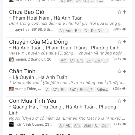
A
Am
Asus4
C
C7
Em
F
G
Chưa Bao Giờ
-
Phạm Hoài Nam
,
Hà Anh Tuấn
[Am] Trong cơn mưa đêm nhẹ như [G] gió Trôi qua không gian và nguôi lắng [F] dần Những [E7] điều t
390k
quynhvan89198
,
5 tháng 08, 2013 lúc 11:43pm
A
Am
Bm
C
D
Dm
E7
Em
F
F#
Chuyện Của Mùa Đông
-
Hà Anh Tuấn
,
Phạm Toàn Thắng
,
Phương Linh
Verse 1: Chuyện của mùa [C]đông … chuyện về những ngón tay [E7]đan.. chuyện về những cái ôm [Am]n
363k
merimi
,
2 tháng 01, 2014 lúc 07:38am
Am
C
Dm
E7
Em
F
Fm
G
G7
Chân Tình
-
Lệ Quyên
,
Hà Anh Tuấn
1. Mùa xuân vừa | [Dm]đến hoa về trên những bàn | [Gm7]tay Và em vừa | [C]đến thay [A7]màu áo mới v
306k
Vương Thiện
,
2 tháng 01, 2018 lúc 07:23am
A
A7
Bb
Bb7
Bbmaj7
Bdim
C
C7
Dm
Cơn Mưa Tình Yêu
-
Quang Hà
,
Thu Dung
,
Hà Anh Tuấn
,
Phương
Linh
Người [C]yêu ơi cỏ mềm đã [Em]héo khô Mặt hồ lá [Am]xác xơ những con đường vắng [G]sương mờ Từng
171k
Trần Vĩnh Quang
,
23 tháng 06, 2018 lúc 11:39am
A
Ab
Am
Bbm
C
C#
Dm
Em
F