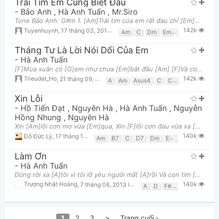
Trái Tim Em Cũng Biết Đau
-
Bảo Anh
,
Hà Anh Tuấn
,
Mr.Siro
Tone Bảo Anh: G#m 1. [Am]Trái tim của em rất đau chỉ [Em]muốn buông tình ta ở đây Vì cho [F]đến gi
142k
Tuyenhuynh
,
17 tháng 03, 2018 lúc 09:06am
Am
C
Dm
Em
F
G
Tháng Tư Là Lời Nói Dối Của Em
-
Hà Anh Tuấn
[F]Mùa xuân có [G]em như chưa [Em]bắt đầu [Am] [F]Và cơn gió [G]như khẽ mơn man [Em]lay từng nhành
142k
Trieudat_Ho
,
21 tháng 09, 2016 lúc 08:15pm
A
Am
Asus4
C
C7
Em
F
G
Xin Lỗi
-
Hồ Tiến Đạt
,
Nguyên Hà
,
Hà Anh Tuấn
,
Nguyễn
Hồng Nhung
,
Nguyên Hà
Xin [Am]lỗi cơn mơ vừa [Em]qua, Xin [F]lỗi cơn đau vừa xa [C]lạ. Xin [Dm]lỗi nỗi vui còn vương [F
140k
Đỗ Đức Lý
,
17 tháng 11, 2017 lúc 07:27pm
Am
B7
C
D7
Dm
E
E7
Em
F
F
Làm Ơn
-
Hà Anh Tuấn
Đừng rời xa [A]tôi vì tôi lỡ yêu người mất [A]rồi Và con tim [A]tôi, từ ngày ấy khi bước vào [F#m]cu
140k
Trương Nhật Hoàng
,
7 tháng 08, 2013 lúc 02:16pm
A
D
F#m
1
2
3
>
Trang cuối ›