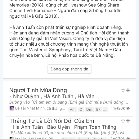
Memories (2018), cùng chuỗi liveshow See Sing Share
Concert với Romance – Người đàn ông & bông hoa trên
ngực trái và Gấu (2018).
Hà Anh Tuấn còn phát triển sự nghiệp kinh doanh riêng.
Hiện anh đang đảm nhận cương vị Chủ tịch Hội đồng thành
viên Công ty giải trí Viet Vision. Công ty là đơn vị đại diện
tổ chức nhiều chuỗi chương trình mang tính nghệ thuật lớn
gồm The Master of Symphony, Tuổi trẻ Việt Nam – Câu
chuyện hòa bình, Lễ hội Pháo hoa quốc tế Đà Nẵng.
Đóng góp thông tin
Người Tình Mùa Đông
-
Như Quỳnh
,
Hà Anh Tuấn
,
Hà Vân
Đường vào [C] tim em ôi băng [Em] giá Trời mùa [Am] đông mây vẫn hay đi [Em] về Vẫn [Dm] mưa mưa
1m420k
Lê Tài Nhật Minh
,
25 tháng 09, 2017 lúc 08:43am
Am
C
Dm
E7
Em
F
G
Tháng Tư Là Lời Nói Dối Của Em
-
Hà Anh Tuấn
,
Bảo Uyên
,
Phạm Toàn Thắng
[F]..Mùa xuân có [G]em như chưa bắt [Em]đầu [Am] [F]..Và cơn gió [G]như khẽ mơn man [Em]lay từng nh
1m130k
Mr Kid
,
1 tháng 04, 2018 lúc 12:43pm