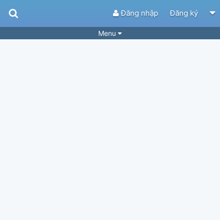
Đăng nhập
Đăng ký
Menu
Bài hát
Guitar Tabs
Playlist
Hợp âm
Điệu bài hát
Thể loại
Tìm theo hợp âm
Tải ứng dụng
Yêu cầu hợp âm
Thành Viên
Khóa học
Quản lý
83
Tắt quảng cáo