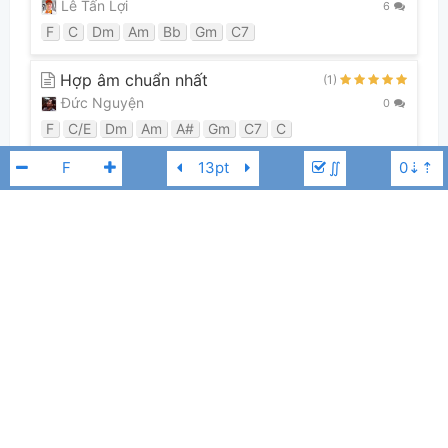
Lê Tấn Lợi
6
F
C
Dm
Am
Bb
Gm
C7
Hợp âm chuẩn nhất
(1)
Đức Nguyện
0
F
C/E
Dm
Am
A#
Gm
C7
C
∬
Guitar Tabs (0)
Chưa có bản Tab nào cho bài hát này
Chi Dân
F
👋
Hợp âm này được đóng góp bởi thành viên
Lê Tấn Lợi
. Nếu bạn
thích Hợp Âm Chuẩn và muốn đóng góp, bạn có thể
đăng hợp âm mới
hoặc
gửi yêu cầu hợp âm
. Hợp âm của bạn sẽ được hiển thị trên trang
chủ cho tất cả mọi người tra cứu.
Nếu bạn thấy hợp âm có sai sót, bạn có thể bình luận ở bên dưới hoặc gửi
góp ý bằng nút
Báo lỗi
. Ngoài ra bạn cũng có thể chỉnh sửa hợp âm bài
hát có sẵn và lưu thành phiên bản cá nhân bằng cách nhấn nút
Chỉnh
sửa hợp âm
.