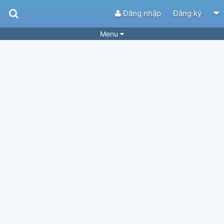
Đăng nhập
Đăng ký
Menu
Bài hát
Guitar Tabs
Playlist
Hợp âm
Điệu bài hát
Thể loại
Tìm theo hợp âm
Tải ứng dụng
Yêu cầu hợp âm
Thành Viên
Khóa học
Quản lý
34
Tắt quảng cáo