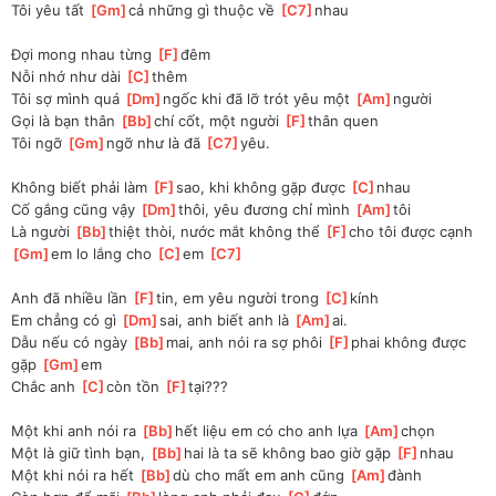
Tôi yêu tất 
[
Gm
]
cả những gì thuộc về 
[
C7
]
nhau 
Đợi mong nhau từng 
[
F
]
đêm 
Nỗi nhớ như dài 
[
C
]
thêm 
Tôi sợ mình quá 
[
Dm
]
ngốc khi đã lỡ trót yêu một 
[
Am
]
người 
Gọi là bạn thân 
[
Bb
]
chí cốt, một người 
[
F
]
thân quen 
Tôi ngỡ 
[
Gm
]
ngỡ như là đã 
[
C7
]
yêu. 
Không biết phải làm 
[
F
]
sao, khi không gặp được 
[
C
]
nhau 
Cố gắng cũng vậy 
[
Dm
]
thôi, yêu đương chỉ mình 
[
Am
]
tôi 
Là người 
[
Bb
]
thiệt thòi, nước mắt không thể 
[
F
]
cho tôi được cạnh 
[
Gm
]
em lo lắng cho 
[
C
]
em 
[
C7
]
Anh đã nhiều lần 
[
F
]
tin, em yêu người trong 
[
C
]
kính 
Em chẳng có gì 
[
Dm
]
sai, anh biết anh là 
[
Am
]
ai. 
Dẫu nếu có ngày 
[
Bb
]
mai, anh nói ra sợ phôi 
[
F
]
phai không được 
gặp 
[
Gm
]
em 
Chắc anh 
[
C
]
còn tồn 
[
F
]
tại??? 
Một khi anh nói ra 
[
Bb
]
hết liệu em có cho anh lựa 
[
Am
]
chọn 
Một là giữ tình bạn, 
[
Bb
]
hai là ta sẽ không bao giờ gặp 
[
F
]
nhau 
Một khi nói ra hết 
[
Bb
]
dù cho mất em anh cũng 
[
Am
]
đành 