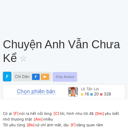
Chuyện Anh Vẫn Chưa
Kể
F
Chi Dân
F
Điệu Ballad
Lê Tấn Lợi
Chọn phiên bản
16
20
328
Có ai 
[
F
]
nói ra hết nỗi lòng 
[
C
]
tôi, hình như tôi đã 
[
Dm
]
yêu biết 
nhớ thương thật 
[
Am
]
nhiều 
Tôi yêu từng 
[
Bb
]
cử chỉ ánh mắt, dịu 
[
F
]
dàng quan tâm 